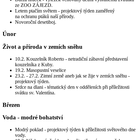
ze ZOO ZÁJEZD.
Letem ptačím světem - projektový týden zaměřený
na ochranu ptáků naší přírody.
Novoroční desetiboj.
Únor
Život a příroda v zemích sněhu
10.2. Kouzelník Roberto - netradiční zábavní představení
kouzelníka z Kuby.
19.2. Masopustní veselice
23.2. - 27.2. Zimní země aneb jak se žije v zemích sněhu -
projektový týden.
Srdce na dlani - tématický den v odděleních při příležitosti
svátku sv. Valentína.
Březen
Voda - modré bohatství
Modrý poklad - projektový týden k příležitosti světového dne
vody.