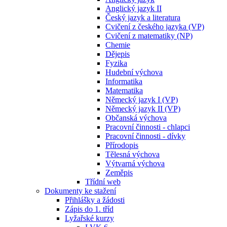
Anglický jazyk II
Český jazyk a literatura
Cvičení z českého jazyka (VP)
Cvičení z matematiky (NP)
Chemie
Dějepis
Fyzika
Hudební výchova
Informatika
Matematika
Německý jazyk I (VP)
Německý jazyk II (VP)
Občanská výchova
Pracovní činnosti - chlapci
Pracovní činnosti - dívky
Přírodopis
Tělesná výchova
Výtvarná výchova
Zeměpis
Třídní web
Dokumenty ke stažení
Přihlášky a žádosti
Zápis do 1. tříd
Lyžařské kurzy