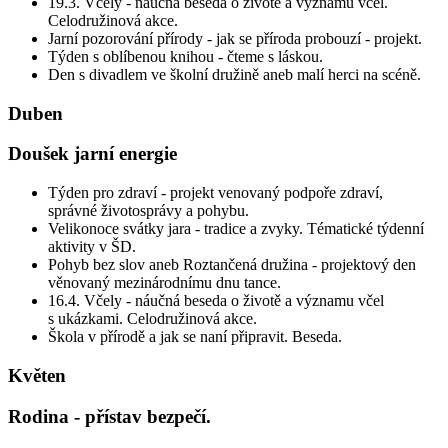
19.3. Včely - náučná beseda o životě a významu včel.
Celodružinová akce.
Jarní pozorování přírody - jak se příroda probouzí - projekt.
Týden s oblíbenou knihou - čteme s láskou.
Den s divadlem ve školní družině aneb malí herci na scéně.
Duben
Doušek jarní energie
Týden pro zdraví - projekt venovaný podpoře zdraví,
správné životosprávy a pohybu.
Velikonoce svátky jara - tradice a zvyky. Tématické týdenní
aktivity v ŠD.
Pohyb bez slov aneb Roztančená družina - projektový den
věnovaný mezinárodnímu dnu tance.
16.4. Včely - náučná beseda o životě a významu včel
s ukázkami. Celodružinová akce.
Škola v přírodě a jak se naní připravit. Beseda.
Květen
Rodina - přístav bezpečí.