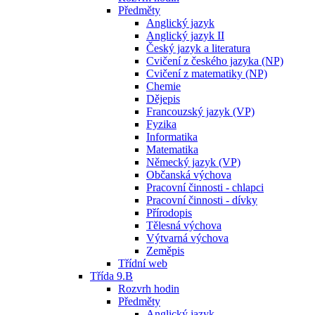
Předměty
Anglický jazyk
Anglický jazyk II
Český jazyk a literatura
Cvičení z českého jazyka (NP)
Cvičení z matematiky (NP)
Chemie
Dějepis
Francouzský jazyk (VP)
Fyzika
Informatika
Matematika
Německý jazyk (VP)
Občanská výchova
Pracovní činnosti - chlapci
Pracovní činnosti - dívky
Přírodopis
Tělesná výchova
Výtvarná výchova
Zeměpis
Třídní web
Třída 9.B
Rozvrh hodin
Předměty
Anglický jazyk