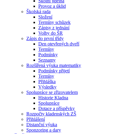
Školní jídelna
Provoz a úklid
Školská rada
Složení
Termíny schůzek
Zápisy z jednání
Volby do ŠR
Zápis do první třídy
Den otevřených dveří
Termíny
Podmínky
Seznamy
Rozšířená výuka matematiky
Podmínky přijetí
Termíny
Přihláška
Výsledky
Spolupráce se zřizovatelem
Historie Kladna
Spolupráce
Dotace a příspěvky
Rozpočty kladenských ZŠ
Přihlášení
Distanční výuka
Sponzoring a dary