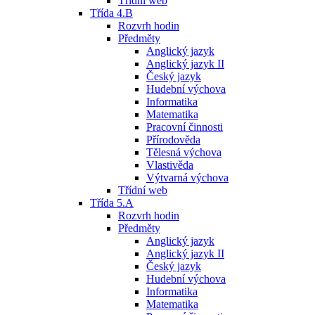
Třídní web
Třída 4.B
Rozvrh hodin
Předměty
Anglický jazyk
Anglický jazyk II
Český jazyk
Hudební výchova
Informatika
Matematika
Pracovní činnosti
Přírodověda
Tělesná výchova
Vlastivěda
Výtvarná výchova
Třídní web
Třída 5.A
Rozvrh hodin
Předměty
Anglický jazyk
Anglický jazyk II
Český jazyk
Hudební výchova
Informatika
Matematika