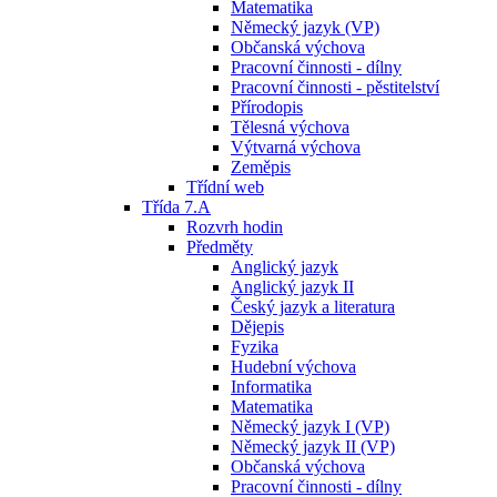
Matematika
Německý jazyk (VP)
Občanská výchova
Pracovní činnosti - dílny
Pracovní činnosti - pěstitelství
Přírodopis
Tělesná výchova
Výtvarná výchova
Zeměpis
Třídní web
Třída 7.A
Rozvrh hodin
Předměty
Anglický jazyk
Anglický jazyk II
Český jazyk a literatura
Dějepis
Fyzika
Hudební výchova
Informatika
Matematika
Německý jazyk I (VP)
Německý jazyk II (VP)
Občanská výchova
Pracovní činnosti - dílny