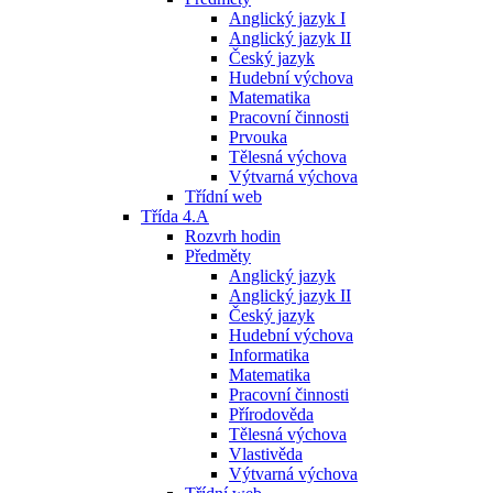
Anglický jazyk I
Anglický jazyk II
Český jazyk
Hudební výchova
Matematika
Pracovní činnosti
Prvouka
Tělesná výchova
Výtvarná výchova
Třídní web
Třída 4.A
Rozvrh hodin
Předměty
Anglický jazyk
Anglický jazyk II
Český jazyk
Hudební výchova
Informatika
Matematika
Pracovní činnosti
Přírodověda
Tělesná výchova
Vlastivěda
Výtvarná výchova