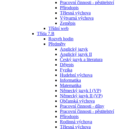
Pracovní činnosti - pěstitelství
Přírodopis
Tělesná výchova
Výtvarná výchova
Zeměpis
Třídní web
Třída 7.B
Rozvrh hodin
Předměty
Anglický jazyk
Anglický jazyk II
Český jazyk a literatura
Dějepis
Fyzika
Hudební výchova
Informatika
Matematika
Německý jazyk I (VP)
Německý jazyk II (VP)
Občanská výchova
Pracovní činnosti - dílny
Pracovní činnosti - pěstitelství
Přírodopis
Rodinná výchova
Tělesná výchova