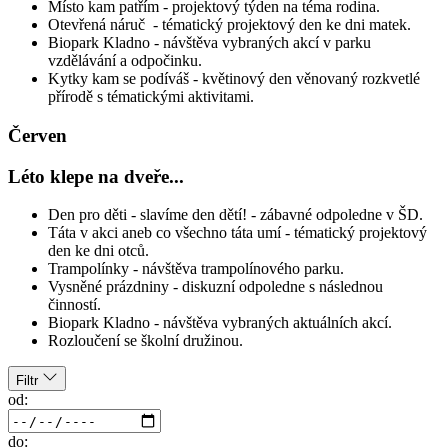
Místo kam patřím - projektový týden na téma rodina.
Otevřená náruč - tématický projektový den ke dni matek.
Biopark Kladno - návštěva vybraných akcí v parku
vzdělávání a odpočinku.
Kytky kam se podíváš - květinový den věnovaný rozkvetlé
přírodě s tématickými aktivitami.
Červen
Léto klepe na dveře...
Den pro děti - slavíme den dětí! - zábavné odpoledne v ŠD.
Táta v akci aneb co všechno táta umí - tématický projektový
den ke dni otců.
Trampolínky - návštěva trampolínového parku.
Vysněné prázdniny - diskuzní odpoledne s následnou
činností.
Biopark Kladno - návštěva vybraných aktuálních akcí.
Rozloučení se školní družinou.
Filtr
od:
do: