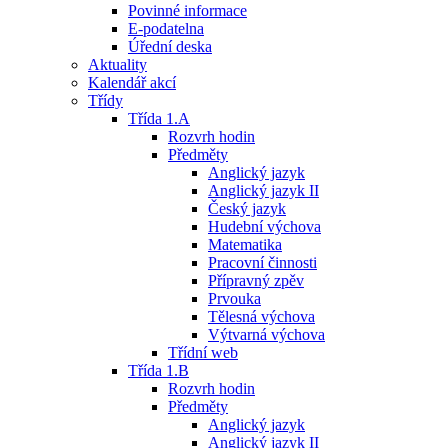
Povinné informace
E-podatelna
Úřední deska
Aktuality
Kalendář akcí
Třídy
Třída 1.A
Rozvrh hodin
Předměty
Anglický jazyk
Anglický jazyk II
Český jazyk
Hudební výchova
Matematika
Pracovní činnosti
Přípravný zpěv
Prvouka
Tělesná výchova
Výtvarná výchova
Třídní web
Třída 1.B
Rozvrh hodin
Předměty
Anglický jazyk
Anglický jazyk II