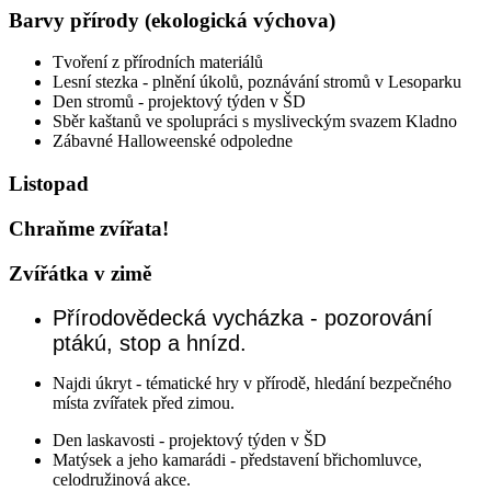
Barvy přírody (ekologická výchova)
Tvoření z přírodních materiálů
Lesní stezka - plnění úkolů, poznávání stromů v Lesoparku
Den stromů - projektový týden v ŠD
Sběr kaštanů ve spolupráci s mysliveckým svazem Kladno
Zábavné Halloweenské odpoledne
Listopad
Chraňme zvířata!
Zvířátka v zimě
Přírodovědecká vycházka - pozorování
ptákú, stop a hnízd.
Najdi úkryt - tématické hry v přírodě, hledání bezpečného
místa zvířatek před zimou.
Den laskavosti - projektový týden v ŠD
Matýsek a jeho kamarádi - představení břichomluvce,
celodružinová akce.