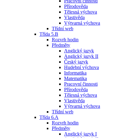
Pracovní činnosti
Přírodověda
Tělesná výchova
Vlastivěda
Výtvarná výchova
Třídní web
Třída 5.B
Rozvrh hodin
Předměty
Anglický jazyk
Anglický jazyk II
Český jazyk
Hudební výchova
Informatika
Matematika
Pracovní činnosti
Přírodověda
Tělesná výchova
Vlastivěda
Výtvarná výchova
Třídní web
Třída 6.A
Rozvrh hodin
Předměty
Anglický jazyk I