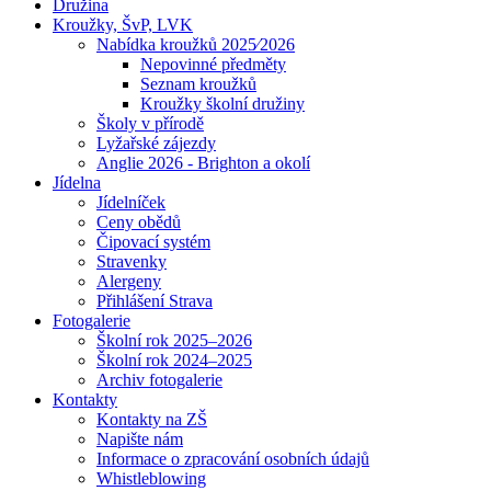
Družina
Kroužky, ŠvP, LVK
Nabídka kroužků 2025⁄2026
Nepovinné předměty
Seznam kroužků
Kroužky školní družiny
Školy v přírodě
Lyžařské zájezdy
Anglie 2026 - Brighton a okolí
Jídelna
Jídelníček
Ceny obědů
Čipovací systém
Stravenky
Alergeny
Přihlášení Strava
Fotogalerie
Školní rok 2025–2026
Školní rok 2024–2025
Archiv fotogalerie
Kontakty
Kontakty na ZŠ
Napište nám
Informace o zpracování osobních údajů
Whistleblowing