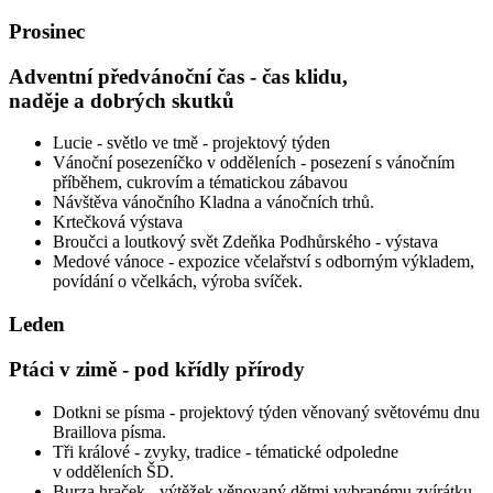
Prosinec
Adventní předvánoční čas - čas klidu,
naděje a dobrých skutků
Lucie - světlo ve tmě - projektový týden
Vánoční posezeníčko v odděleních - posezení s vánočním
příběhem, cukrovím a tématickou zábavou
Návštěva vánočního Kladna a vánočních trhů.
Krtečková výstava
Broučci a loutkový svět Zdeňka Podhůrského - výstava
Medové vánoce - expozice včelařství s odborným výkladem,
povídání o včelkách, výroba svíček.
Leden
Ptáci v zimě - pod křídly přírody
Dotkni se písma - projektový týden věnovaný světovému dnu
Braillova písma.
Tři králové - zvyky, tradice - tématické odpoledne
v odděleních ŠD.
Burza hraček - výtěžek věnovaný dětmi vybranému zvírátku