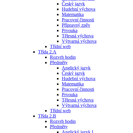
Český jazyk
Hudební výchova
Matematika
Pracovní činnosti
Přípravný zpěv
Prvouka
Tělesná výchova
Výtvarná výchova
Třídní web
Třída 2.A
Rozvrh hodin
Předměty
Anglický jazyk
Český jazyk
Hudební výchova
Matematika
Pracovní činnosti
Prvouka
Tělesná výchova
Výtvarná výchova
Třídní web
Třída 2.B
Rozvrh hodin
Předměty
Anglický jazyk I