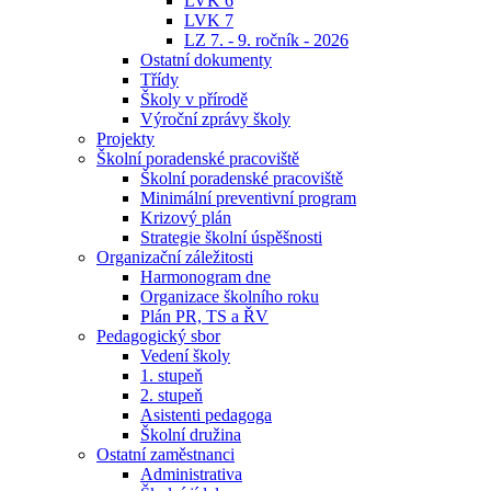
LVK 6
LVK 7
LZ 7. - 9. ročník - 2026
Ostatní dokumenty
Třídy
Školy v přírodě
Výroční zprávy školy
Projekty
Školní poradenské pracoviště
Školní poradenské pracoviště
Minimální preventivní program
Krizový plán
Strategie školní úspěšnosti
Organizační záležitosti
Harmonogram dne
Organizace školního roku
Plán PR, TS a ŘV
Pedagogický sbor
Vedení školy
1. stupeň
2. stupeň
Asistenti pedagoga
Školní družina
Ostatní zaměstnanci
Administrativa