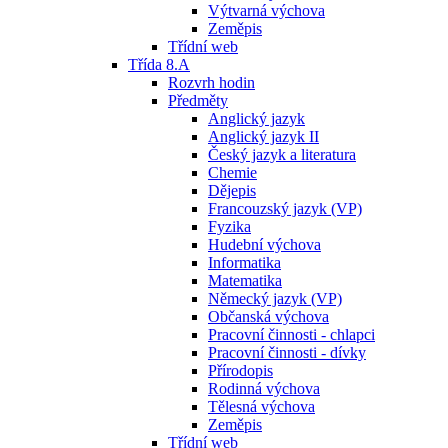
Výtvarná výchova
Zeměpis
Třídní web
Třída 8.A
Rozvrh hodin
Předměty
Anglický jazyk
Anglický jazyk II
Český jazyk a literatura
Chemie
Dějepis
Francouzský jazyk (VP)
Fyzika
Hudební výchova
Informatika
Matematika
Německý jazyk (VP)
Občanská výchova
Pracovní činnosti - chlapci
Pracovní činnosti - dívky
Přírodopis
Rodinná výchova
Tělesná výchova
Zeměpis
Třídní web