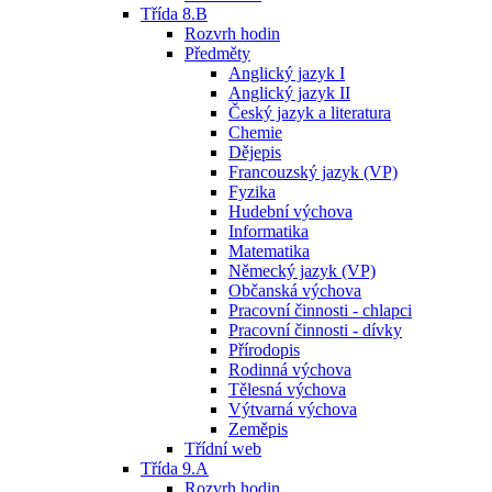
Třída 8.B
Rozvrh hodin
Předměty
Anglický jazyk I
Anglický jazyk II
Český jazyk a literatura
Chemie
Dějepis
Francouzský jazyk (VP)
Fyzika
Hudební výchova
Informatika
Matematika
Německý jazyk (VP)
Občanská výchova
Pracovní činnosti - chlapci
Pracovní činnosti - dívky
Přírodopis
Rodinná výchova
Tělesná výchova
Výtvarná výchova
Zeměpis
Třídní web
Třída 9.A
Rozvrh hodin