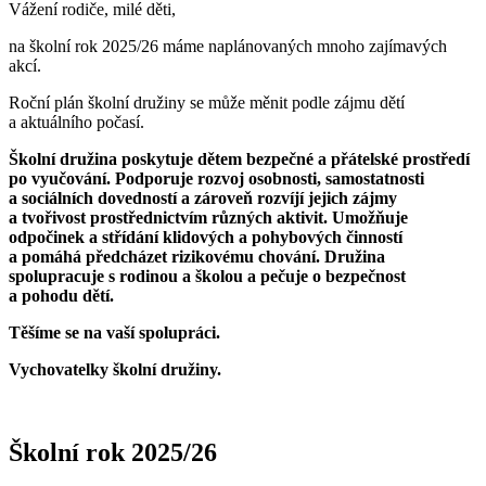
Vážení rodiče, milé děti,
na školní rok 2025/26 máme naplánovaných mnoho zajímavých
akcí.
Roční plán školní družiny se může měnit podle zájmu dětí
a aktuálního počasí.
Školní družina poskytuje dětem bezpečné a přátelské prostředí
po vyučování. Podporuje rozvoj osobnosti, samostatnosti
a sociálních dovedností a zároveň rozvíjí jejich zájmy
a tvořivost prostřednictvím různých aktivit. Umožňuje
odpočinek a střídání klidových a pohybových činností
a pomáhá předcházet rizikovému chování. Družina
spolupracuje s rodinou a školou a pečuje o bezpečnost
a pohodu dětí.
Těšíme se na vaší spolupráci.
Vychovatelky školní družiny.
Školní rok 2025/26