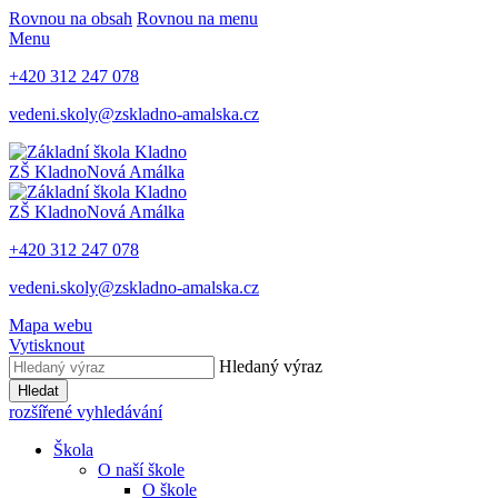
Rovnou na obsah
Rovnou na menu
Menu
+420 312 247 078
vedeni.skoly@zskladno-amalska.cz
ZŠ Kladno
Nová Amálka
ZŠ Kladno
Nová Amálka
+420 312 247 078
vedeni.skoly@zskladno-amalska.cz
Mapa webu
Vytisknout
Hledaný výraz
Hledat
rozšířené vyhledávání
Škola
O naší škole
O škole