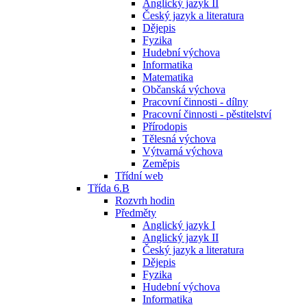
Anglický jazyk II
Český jazyk a literatura
Dějepis
Fyzika
Hudební výchova
Informatika
Matematika
Občanská výchova
Pracovní činnosti - dílny
Pracovní činnosti - pěstitelství
Přírodopis
Tělesná výchova
Výtvarná výchova
Zeměpis
Třídní web
Třída 6.B
Rozvrh hodin
Předměty
Anglický jazyk I
Anglický jazyk II
Český jazyk a literatura
Dějepis
Fyzika
Hudební výchova
Informatika