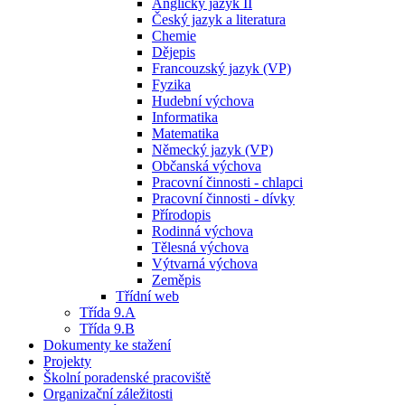
Anglický jazyk II
Český jazyk a literatura
Chemie
Dějepis
Francouzský jazyk (VP)
Fyzika
Hudební výchova
Informatika
Matematika
Německý jazyk (VP)
Občanská výchova
Pracovní činnosti - chlapci
Pracovní činnosti - dívky
Přírodopis
Rodinná výchova
Tělesná výchova
Výtvarná výchova
Zeměpis
Třídní web
Třída 9.A
Třída 9.B
Dokumenty ke stažení
Projekty
Školní poradenské pracoviště
Organizační záležitosti