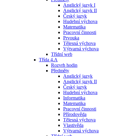
Anglický jazyk I
Anglický jazyk II
Český jazyk
Hudební výchova
Matematika
Pracovní činnosti
Prvouka
Tělesná výchova
Výtvarná výchova
Třídní web
Třída 4.A
Rozvrh hodin
Předměty
Anglický jazyk
Anglický jazyk II
Český jazyk
Hudební výchova
Informatika
Matematika
Pracovní činnosti
Přírodověda
Tělesná výchova
Vlastivěda
Výtvarná výchova