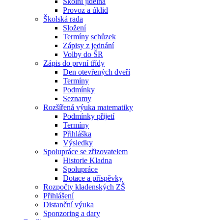
Školní jídelna
Provoz a úklid
Školská rada
Složení
Termíny schůzek
Zápisy z jednání
Volby do ŠR
Zápis do první třídy
Den otevřených dveří
Termíny
Podmínky
Seznamy
Rozšířená výuka matematiky
Podmínky přijetí
Termíny
Přihláška
Výsledky
Spolupráce se zřizovatelem
Historie Kladna
Spolupráce
Dotace a příspěvky
Rozpočty kladenských ZŠ
Přihlášení
Distanční výuka
Sponzoring a dary