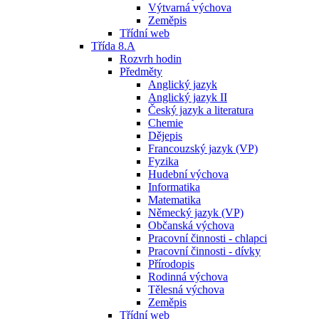
Výtvarná výchova
Zeměpis
Třídní web
Třída 8.A
Rozvrh hodin
Předměty
Anglický jazyk
Anglický jazyk II
Český jazyk a literatura
Chemie
Dějepis
Francouzský jazyk (VP)
Fyzika
Hudební výchova
Informatika
Matematika
Německý jazyk (VP)
Občanská výchova
Pracovní činnosti - chlapci
Pracovní činnosti - dívky
Přírodopis
Rodinná výchova
Tělesná výchova
Zeměpis
Třídní web