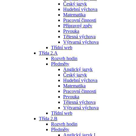
Český jazyk
Hudební výchova
Matematika
Pracovní činnosti
Přípravný zpěv
Prvouka
Tělesná výchova
Výtvarná výchova
Třídní web
Třída 2.A
Rozvrh hodin
Předměty
Anglický jazyk
Český jazyk
Hudební výchova
Matematika
Pracovní činnosti
Prvouka
Tělesná výchova
Výtvarná výchova
Třídní web
Třída 2.B
Rozvrh hodin
Předměty
Anglický jazyk I