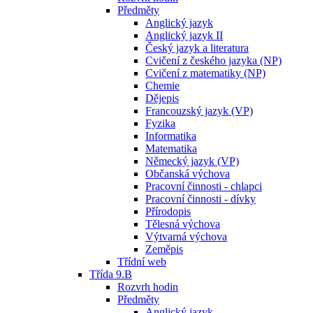
Předměty
Anglický jazyk
Anglický jazyk II
Český jazyk a literatura
Cvičení z českého jazyka (NP)
Cvičení z matematiky (NP)
Chemie
Dějepis
Francouzský jazyk (VP)
Fyzika
Informatika
Matematika
Německý jazyk (VP)
Občanská výchova
Pracovní činnosti - chlapci
Pracovní činnosti - dívky
Přírodopis
Tělesná výchova
Výtvarná výchova
Zeměpis
Třídní web
Třída 9.B
Rozvrh hodin
Předměty
Anglický jazyk