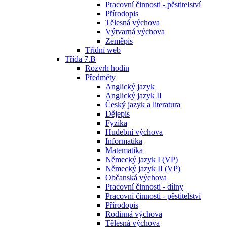
Pracovní činnosti - pěstitelství
Přírodopis
Tělesná výchova
Výtvarná výchova
Zeměpis
Třídní web
Třída 7.B
Rozvrh hodin
Předměty
Anglický jazyk
Anglický jazyk II
Český jazyk a literatura
Dějepis
Fyzika
Hudební výchova
Informatika
Matematika
Německý jazyk I (VP)
Německý jazyk II (VP)
Občanská výchova
Pracovní činnosti - dílny
Pracovní činnosti - pěstitelství
Přírodopis
Rodinná výchova
Tělesná výchova