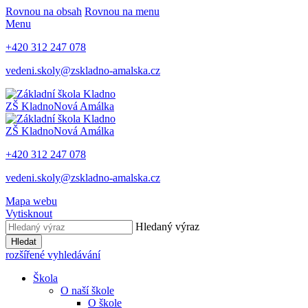
Rovnou na obsah
Rovnou na menu
Menu
+420 312 247 078
vedeni.skoly@zskladno-amalska.cz
ZŠ Kladno
Nová Amálka
ZŠ Kladno
Nová Amálka
+420 312 247 078
vedeni.skoly@zskladno-amalska.cz
Mapa webu
Vytisknout
Hledaný výraz
Hledat
rozšířené vyhledávání
Škola
O naší škole
O škole