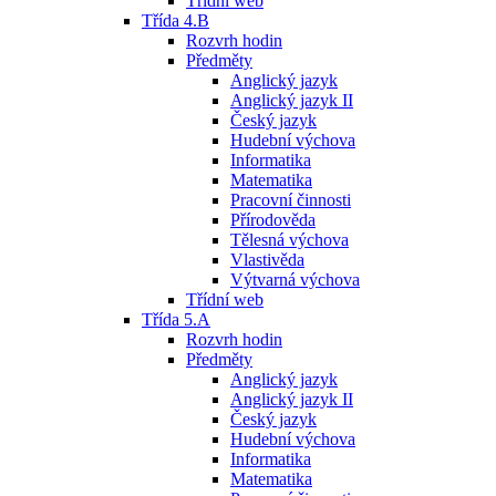
Třídní web
Třída 4.B
Rozvrh hodin
Předměty
Anglický jazyk
Anglický jazyk II
Český jazyk
Hudební výchova
Informatika
Matematika
Pracovní činnosti
Přírodověda
Tělesná výchova
Vlastivěda
Výtvarná výchova
Třídní web
Třída 5.A
Rozvrh hodin
Předměty
Anglický jazyk
Anglický jazyk II
Český jazyk
Hudební výchova
Informatika
Matematika