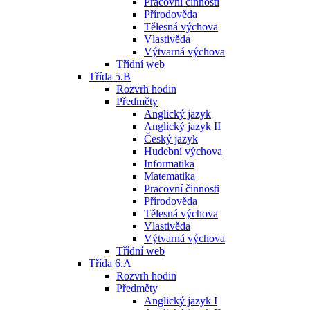
Pracovní činnosti
Přírodověda
Tělesná výchova
Vlastivěda
Výtvarná výchova
Třídní web
Třída 5.B
Rozvrh hodin
Předměty
Anglický jazyk
Anglický jazyk II
Český jazyk
Hudební výchova
Informatika
Matematika
Pracovní činnosti
Přírodověda
Tělesná výchova
Vlastivěda
Výtvarná výchova
Třídní web
Třída 6.A
Rozvrh hodin
Předměty
Anglický jazyk I