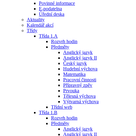
Povinné informace
E-podatelna
Úřední deska
Aktuality
Kalendář akcí
Třídy
Třída 1.A
Rozvrh hodin
Předměty
Anglický jazyk
Anglický jazyk II
Český jazyk
Hudební výchova
Matematika
Pracovní činnosti
Přípravný zpěv
Prvouka
Tělesná výchova
Výtvarná výchova
Třídní web
Třída 1.B
Rozvrh hodin
Předměty
Anglický jazyk
Anglický jazyk II