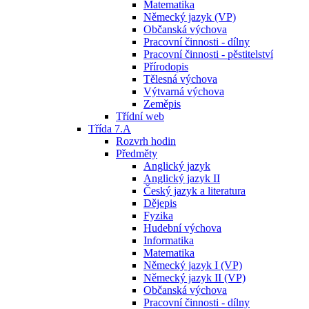
Matematika
Německý jazyk (VP)
Občanská výchova
Pracovní činnosti - dílny
Pracovní činnosti - pěstitelství
Přírodopis
Tělesná výchova
Výtvarná výchova
Zeměpis
Třídní web
Třída 7.A
Rozvrh hodin
Předměty
Anglický jazyk
Anglický jazyk II
Český jazyk a literatura
Dějepis
Fyzika
Hudební výchova
Informatika
Matematika
Německý jazyk I (VP)
Německý jazyk II (VP)
Občanská výchova
Pracovní činnosti - dílny