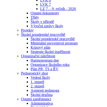
LVK 6
LVK 7
LZ 7. - 9. ročník - 2026
Ostatní dokumenty
Třídy
Školy v přírodě
Výroční zprávy školy
Projekty
Školní poradenské pracoviště
Školní poradenské pracoviště
Minimální preventivní program
Krizový plán
Strategie školní úspěšnosti
Organizační záležitosti
Harmonogram dne
Organizace školního roku
Plán PR, TS a ŘV
Pedagogický sbor
Vedení školy
1. stupeň
2. stupeň
Asistenti pedagoga
Školní družina
Ostatní zaměstnanci
Administrativa