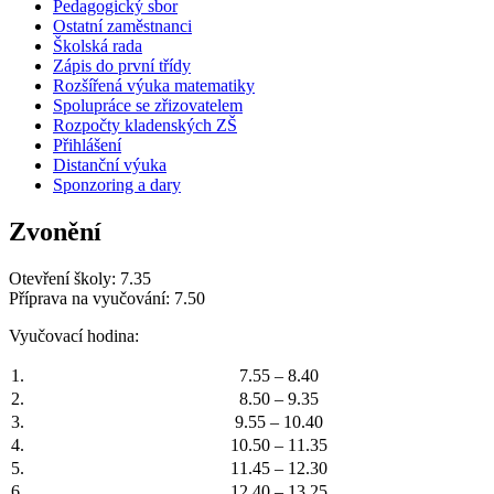
Pedagogický sbor
Ostatní zaměstnanci
Školská rada
Zápis do první třídy
Rozšířená výuka matematiky
Spolupráce se zřizovatelem
Rozpočty kladenských ZŠ
Přihlášení
Distanční výuka
Sponzoring a dary
Zvonění
Otevření školy: 7.35
Příprava na vyučování: 7.50
Vyučovací hodina:
1.
7.55 – 8.40
2.
8.50 – 9.35
3.
9.55 – 10.40
4.
10.50 – 11.35
5.
11.45 – 12.30
6.
12.40 – 13.25