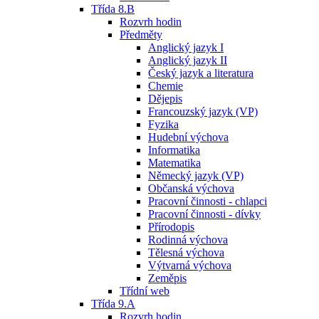
Třída 8.B
Rozvrh hodin
Předměty
Anglický jazyk I
Anglický jazyk II
Český jazyk a literatura
Chemie
Dějepis
Francouzský jazyk (VP)
Fyzika
Hudební výchova
Informatika
Matematika
Německý jazyk (VP)
Občanská výchova
Pracovní činnosti - chlapci
Pracovní činnosti - dívky
Přírodopis
Rodinná výchova
Tělesná výchova
Výtvarná výchova
Zeměpis
Třídní web
Třída 9.A
Rozvrh hodin