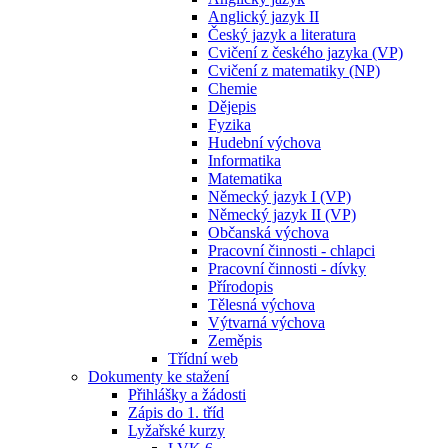
Anglický jazyk II
Český jazyk a literatura
Cvičení z českého jazyka (VP)
Cvičení z matematiky (NP)
Chemie
Dějepis
Fyzika
Hudební výchova
Informatika
Matematika
Německý jazyk I (VP)
Německý jazyk II (VP)
Občanská výchova
Pracovní činnosti - chlapci
Pracovní činnosti - dívky
Přírodopis
Tělesná výchova
Výtvarná výchova
Zeměpis
Třídní web
Dokumenty ke stažení
Přihlášky a žádosti
Zápis do 1. tříd
Lyžařské kurzy