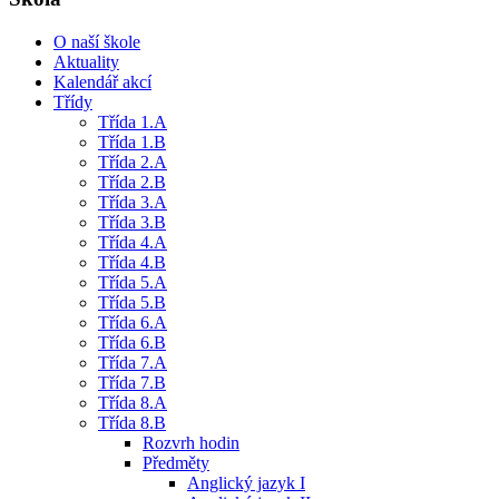
O naší škole
Aktuality
Kalendář akcí
Třídy
Třída 1.A
Třída 1.B
Třída 2.A
Třída 2.B
Třída 3.A
Třída 3.B
Třída 4.A
Třída 4.B
Třída 5.A
Třída 5.B
Třída 6.A
Třída 6.B
Třída 7.A
Třída 7.B
Třída 8.A
Třída 8.B
Rozvrh hodin
Předměty
Anglický jazyk I