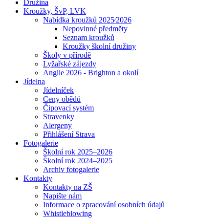
Družina
Kroužky, ŠvP, LVK
Nabídka kroužků 2025⁄2026
Nepovinné předměty
Seznam kroužků
Kroužky školní družiny
Školy v přírodě
Lyžařské zájezdy
Anglie 2026 - Brighton a okolí
Jídelna
Jídelníček
Ceny obědů
Čipovací systém
Stravenky
Alergeny
Přihlášení Strava
Fotogalerie
Školní rok 2025–2026
Školní rok 2024–2025
Archiv fotogalerie
Kontakty
Kontakty na ZŠ
Napište nám
Informace o zpracování osobních údajů
Whistleblowing