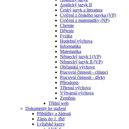
Anglický jazyk II
Český jazyk a literatura
Cvičení z českého jazyka (VP)
Cvičení z matematiky (NP)
Chemie
Dějepis
Fyzika
Hudební výchova
Informatika
Matematika
Německý jazyk I (VP)
Německý jazyk II (VP)
Občanská výchova
Pracovní činnosti - chlapci
Pracovní činnosti - dívky
Přírodopis
Tělesná výchova
Výtvarná výchova
Zeměpis
Třídní web
Dokumenty ke stažení
Přihlášky a žádosti
Zápis do 1. tříd
Lyžařské kurzy