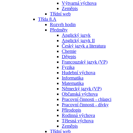
Výtvarná výchova
Zeměpis
Třídní web
Třída 8.A
Rozvrh hodin
Předměty
Anglický jazyk
Anglický jazyk II
Český jazyk a literatura
Chemie
Dějepis
Francouzský jazyk (VP)
Fyzika
Hudební výchova
Informatika
Matematika
Německý jazyk (VP)
Občanská výchova
Pracovní činnosti - chlapci
Pracovní činnosti - dívky
Přírodopis
Rodinná výchova
Tělesná výchova
Zeměpis
Třídní web