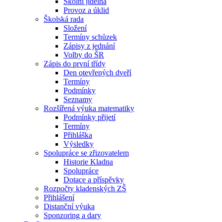
Školní jídelna
Provoz a úklid
Školská rada
Složení
Termíny schůzek
Zápisy z jednání
Volby do ŠR
Zápis do první třídy
Den otevřených dveří
Termíny
Podmínky
Seznamy
Rozšířená výuka matematiky
Podmínky přijetí
Termíny
Přihláška
Výsledky
Spolupráce se zřizovatelem
Historie Kladna
Spolupráce
Dotace a příspěvky
Rozpočty kladenských ZŠ
Přihlášení
Distanční výuka
Sponzoring a dary