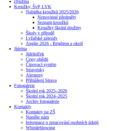
Družina
Kroužky, ŠvP, LVK
Nabídka kroužků 2025⁄2026
Nepovinné předměty
Seznam kroužků
Kroužky školní družiny
Školy v přírodě
Lyžařské zájezdy
Anglie 2026 - Brighton a okolí
Jídelna
Jídelníček
Ceny obědů
Čipovací systém
Stravenky
Alergeny
Přihlášení Strava
Fotogalerie
Školní rok 2025–2026
Školní rok 2024–2025
Archiv fotogalerie
Kontakty
Kontakty na ZŠ
Napište nám
Informace o zpracování osobních údajů
Whistleblowing