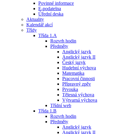
Povinné informace
E-podatelna
Úřední deska
Aktuality
Kalendář akcí
Třídy
Třída 1.A
Rozvrh hodin
Předměty
Anglický jazyk
Anglický jazyk II
Český jazyk
Hudební výchova
Matematika
Pracovní činnosti
Přípravný zpěv
Prvouka
Tělesná výchova
Výtvarná výchova
Třídní web
Třída 1.B
Rozvrh hodin
Předměty
Anglický jazyk
Anglický jazyk II