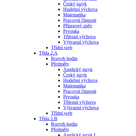
Český jazyk
Hudební výchova
Matematika
Pracovní činnosti
Přípravný zpěv
Prvouka
Tělesná výchova
Výtvarná výchova
Třídní web
Třída 2.A
Rozvrh hodin
Předměty
Anglický jazyk
Český jazyk
Hudební výchova
Matematika
Pracovní činnosti
Prvouka
Tělesná výchova
Výtvarná výchova
Třídní web
Třída 2.B
Rozvrh hodin
Předměty
Anglický jazyk I