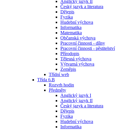
Anglický jazyk II
Český jazyk a literatura
Dějepis
Fyzika
Hudební výchova
Informatika
Matematika
Občanská výchova
Pracovní činnosti - dílny
Pracovní činnosti - pěstitelství
Přírodopis
Tělesná výchova
Výtvarná výchova
Zeměpis
Třídní web
Třída 6.B
Rozvrh hodin
Předměty
Anglický jazyk I
Anglický jazyk II
Český jazyk a literatura
Dějepis
Fyzika
Hudební výchova
Informatika