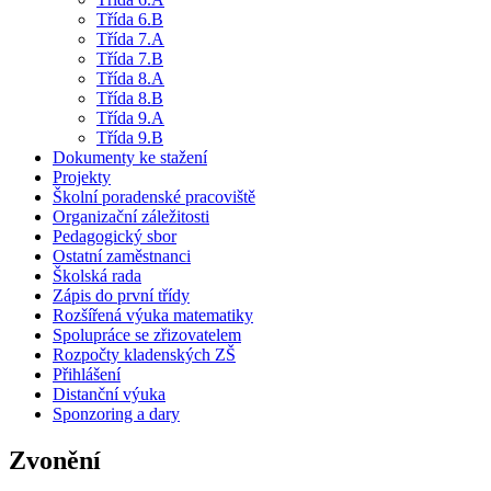
Třída 6.B
Třída 7.A
Třída 7.B
Třída 8.A
Třída 8.B
Třída 9.A
Třída 9.B
Dokumenty ke stažení
Projekty
Školní poradenské pracoviště
Organizační záležitosti
Pedagogický sbor
Ostatní zaměstnanci
Školská rada
Zápis do první třídy
Rozšířená výuka matematiky
Spolupráce se zřizovatelem
Rozpočty kladenských ZŠ
Přihlášení
Distanční výuka
Sponzoring a dary
Zvonění