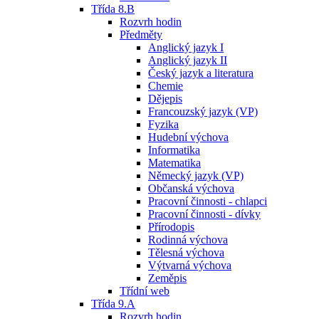
Třída 8.B
Rozvrh hodin
Předměty
Anglický jazyk I
Anglický jazyk II
Český jazyk a literatura
Chemie
Dějepis
Francouzský jazyk (VP)
Fyzika
Hudební výchova
Informatika
Matematika
Německý jazyk (VP)
Občanská výchova
Pracovní činnosti - chlapci
Pracovní činnosti - dívky
Přírodopis
Rodinná výchova
Tělesná výchova
Výtvarná výchova
Zeměpis
Třídní web
Třída 9.A
Rozvrh hodin