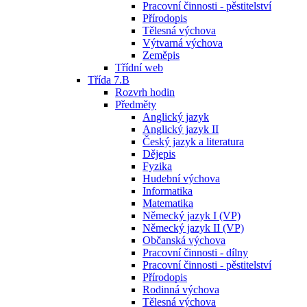
Pracovní činnosti - pěstitelství
Přírodopis
Tělesná výchova
Výtvarná výchova
Zeměpis
Třídní web
Třída 7.B
Rozvrh hodin
Předměty
Anglický jazyk
Anglický jazyk II
Český jazyk a literatura
Dějepis
Fyzika
Hudební výchova
Informatika
Matematika
Německý jazyk I (VP)
Německý jazyk II (VP)
Občanská výchova
Pracovní činnosti - dílny
Pracovní činnosti - pěstitelství
Přírodopis
Rodinná výchova
Tělesná výchova