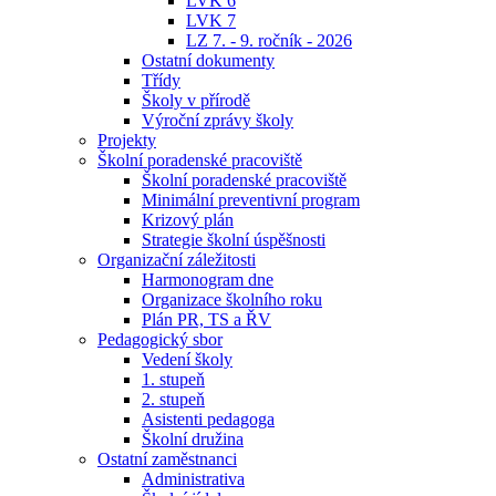
LVK 6
LVK 7
LZ 7. - 9. ročník - 2026
Ostatní dokumenty
Třídy
Školy v přírodě
Výroční zprávy školy
Projekty
Školní poradenské pracoviště
Školní poradenské pracoviště
Minimální preventivní program
Krizový plán
Strategie školní úspěšnosti
Organizační záležitosti
Harmonogram dne
Organizace školního roku
Plán PR, TS a ŘV
Pedagogický sbor
Vedení školy
1. stupeň
2. stupeň
Asistenti pedagoga
Školní družina
Ostatní zaměstnanci
Administrativa