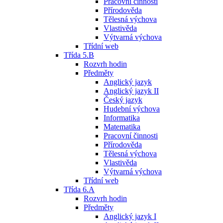
Pracovní činnosti
Přírodověda
Tělesná výchova
Vlastivěda
Výtvarná výchova
Třídní web
Třída 5.B
Rozvrh hodin
Předměty
Anglický jazyk
Anglický jazyk II
Český jazyk
Hudební výchova
Informatika
Matematika
Pracovní činnosti
Přírodověda
Tělesná výchova
Vlastivěda
Výtvarná výchova
Třídní web
Třída 6.A
Rozvrh hodin
Předměty
Anglický jazyk I