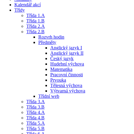
Kalendář akcí
Třídy
Třída 1.A
Třída 1.B
Třída 2.A
Třída 2.B
Rozvrh hodin
Předměty
Anglický jazyk I
Anglický jazyk II
Český jazyk
Hudební výchova
Matematika
Pracovní činnosti
Prvouka
Tělesná výchova
Výtvarná výchova
Třídní web
Třída 3.A
Třída 3.B
Třída 4.A
Třída 4.B
Třída 5.A
Třída 5.B
Třída 6.A