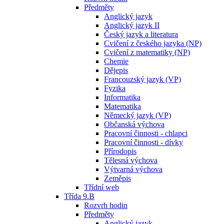
Předměty
Anglický jazyk
Anglický jazyk II
Český jazyk a literatura
Cvičení z českého jazyka (NP)
Cvičení z matematiky (NP)
Chemie
Dějepis
Francouzský jazyk (VP)
Fyzika
Informatika
Matematika
Německý jazyk (VP)
Občanská výchova
Pracovní činnosti - chlapci
Pracovní činnosti - dívky
Přírodopis
Tělesná výchova
Výtvarná výchova
Zeměpis
Třídní web
Třída 9.B
Rozvrh hodin
Předměty
Anglický jazyk