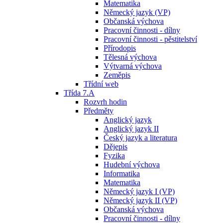
Matematika
Německý jazyk (VP)
Občanská výchova
Pracovní činnosti - dílny
Pracovní činnosti - pěstitelství
Přírodopis
Tělesná výchova
Výtvarná výchova
Zeměpis
Třídní web
Třída 7.A
Rozvrh hodin
Předměty
Anglický jazyk
Anglický jazyk II
Český jazyk a literatura
Dějepis
Fyzika
Hudební výchova
Informatika
Matematika
Německý jazyk I (VP)
Německý jazyk II (VP)
Občanská výchova
Pracovní činnosti - dílny