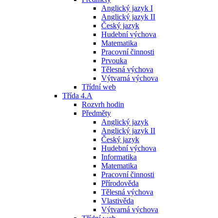
Anglický jazyk I
Anglický jazyk II
Český jazyk
Hudební výchova
Matematika
Pracovní činnosti
Prvouka
Tělesná výchova
Výtvarná výchova
Třídní web
Třída 4.A
Rozvrh hodin
Předměty
Anglický jazyk
Anglický jazyk II
Český jazyk
Hudební výchova
Informatika
Matematika
Pracovní činnosti
Přírodověda
Tělesná výchova
Vlastivěda
Výtvarná výchova