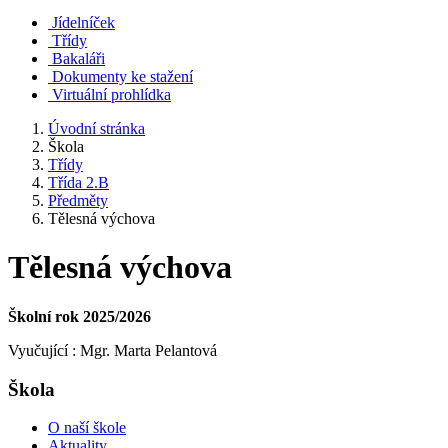
Jídelníček
Třídy
Bakaláři
Dokumenty ke stažení
Virtuální prohlídka
Úvodní stránka
Škola
Třídy
Třída 2.B
Předměty
Tělesná výchova
Tělesná výchova
Školní rok 2025/2026
Vyučující : Mgr. Marta Pelantová
Škola
O naší škole
Aktuality