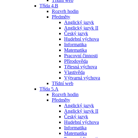
Třídní web
Třída 4.B
Rozvrh hodin
Předměty
Anglický jazyk
Anglický jazyk II
Český jazyk
Hudební výchova
Informatika
Matematika
Pracovní činnosti
Přírodověda
Tělesná výchova
Vlastivěda
Výtvarná výchova
Třídní web
Třída 5.A
Rozvrh hodin
Předměty
Anglický jazyk
Anglický jazyk II
Český jazyk
Hudební výchova
Informatika
Matematika