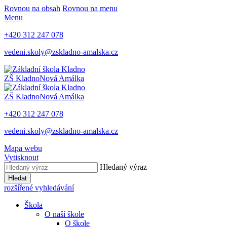
Rovnou na obsah
Rovnou na menu
Menu
+420 312 247 078
vedeni.skoly@zskladno-amalska.cz
ZŠ Kladno
Nová Amálka
ZŠ Kladno
Nová Amálka
+420 312 247 078
vedeni.skoly@zskladno-amalska.cz
Mapa webu
Vytisknout
Hledaný výraz
Hledat
rozšířené vyhledávání
Škola
O naší škole
O škole