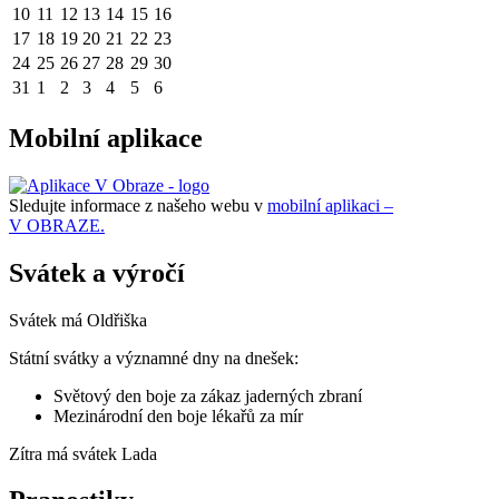
10
11
12
13
14
15
16
17
18
19
20
21
22
23
24
25
26
27
28
29
30
31
1
2
3
4
5
6
Mobilní aplikace
Sledujte informace z našeho webu v
mobilní aplikaci –
V OBRAZE.
Svátek a výročí
Svátek má
Oldřiška
Státní svátky a významné dny na dnešek:
Světový den boje za zákaz jaderných zbraní
Mezinárodní den boje lékařů za mír
Zítra má svátek
Lada