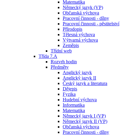
Matematika
Německý jazyk (VP)
Občanská výchova
Pracovní činnosti - dílny
Pracovní činnosti - pěstitelství
Přírodopis
Tělesná výchova
Výtvarná výchova
Zeměpis
Třídní web
Třída 7.A
Rozvrh hodin
Předměty
Anglický jazyk
Anglický jazyk II
Český jazyk a literatura
Dějepis
Fyzika
Hudební výchova
Informatika
Matematika
Německý jazyk I (VP)
Německý jazyk II (VP)
Občanská výchova
Pracovní činnosti - dílny