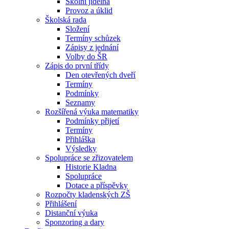
Školní jídelna
Provoz a úklid
Školská rada
Složení
Termíny schůzek
Zápisy z jednání
Volby do ŠR
Zápis do první třídy
Den otevřených dveří
Termíny
Podmínky
Seznamy
Rozšířená výuka matematiky
Podmínky přijetí
Termíny
Přihláška
Výsledky
Spolupráce se zřizovatelem
Historie Kladna
Spolupráce
Dotace a příspěvky
Rozpočty kladenských ZŠ
Přihlášení
Distanční výuka
Sponzoring a dary