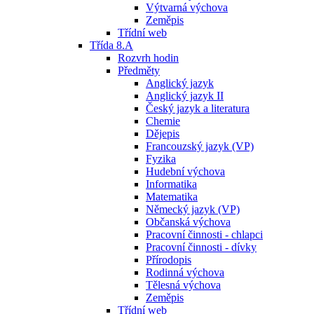
Výtvarná výchova
Zeměpis
Třídní web
Třída 8.A
Rozvrh hodin
Předměty
Anglický jazyk
Anglický jazyk II
Český jazyk a literatura
Chemie
Dějepis
Francouzský jazyk (VP)
Fyzika
Hudební výchova
Informatika
Matematika
Německý jazyk (VP)
Občanská výchova
Pracovní činnosti - chlapci
Pracovní činnosti - dívky
Přírodopis
Rodinná výchova
Tělesná výchova
Zeměpis
Třídní web