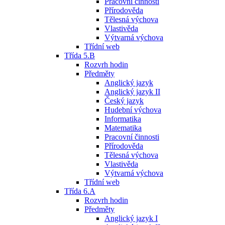
Pracovní činnosti
Přírodověda
Tělesná výchova
Vlastivěda
Výtvarná výchova
Třídní web
Třída 5.B
Rozvrh hodin
Předměty
Anglický jazyk
Anglický jazyk II
Český jazyk
Hudební výchova
Informatika
Matematika
Pracovní činnosti
Přírodověda
Tělesná výchova
Vlastivěda
Výtvarná výchova
Třídní web
Třída 6.A
Rozvrh hodin
Předměty
Anglický jazyk I