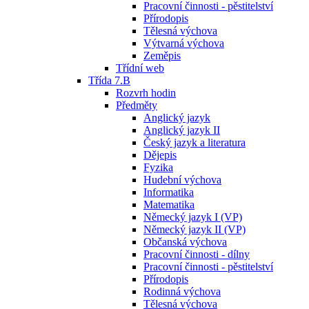
Pracovní činnosti - pěstitelství
Přírodopis
Tělesná výchova
Výtvarná výchova
Zeměpis
Třídní web
Třída 7.B
Rozvrh hodin
Předměty
Anglický jazyk
Anglický jazyk II
Český jazyk a literatura
Dějepis
Fyzika
Hudební výchova
Informatika
Matematika
Německý jazyk I (VP)
Německý jazyk II (VP)
Občanská výchova
Pracovní činnosti - dílny
Pracovní činnosti - pěstitelství
Přírodopis
Rodinná výchova
Tělesná výchova