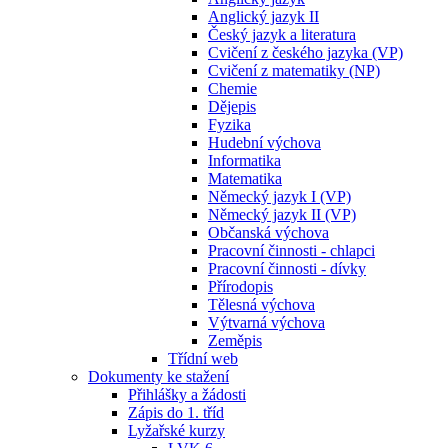
Anglický jazyk II
Český jazyk a literatura
Cvičení z českého jazyka (VP)
Cvičení z matematiky (NP)
Chemie
Dějepis
Fyzika
Hudební výchova
Informatika
Matematika
Německý jazyk I (VP)
Německý jazyk II (VP)
Občanská výchova
Pracovní činnosti - chlapci
Pracovní činnosti - dívky
Přírodopis
Tělesná výchova
Výtvarná výchova
Zeměpis
Třídní web
Dokumenty ke stažení
Přihlášky a žádosti
Zápis do 1. tříd
Lyžařské kurzy