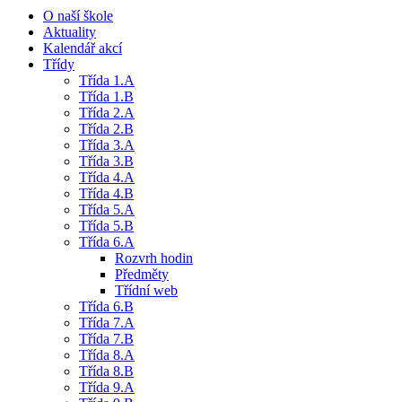
O naší škole
Aktuality
Kalendář akcí
Třídy
Třída 1.A
Třída 1.B
Třída 2.A
Třída 2.B
Třída 3.A
Třída 3.B
Třída 4.A
Třída 4.B
Třída 5.A
Třída 5.B
Třída 6.A
Rozvrh hodin
Předměty
Třídní web
Třída 6.B
Třída 7.A
Třída 7.B
Třída 8.A
Třída 8.B
Třída 9.A