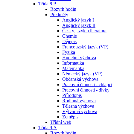
Třída 8.B
Rozvrh hodin
Předměty
Anglický jazyk I
Anglický jazyk II
Český jazyk a literatura
Chemie
Dějepis
Francouzský jazyk (VP)
Fyzika
Hudební výchova
Informatika
Matematika
Německý jazyk (VP)
Občanská výchova
Pracovní činnosti - chlapci
Pracovní činnosti - dívky
Přírodopis
Rodinná výchova
Tělesná výchova
Výtvarná výchova
Zeměpis
Třídní web
Třída 9.A
Rozvrh hodin