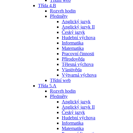
Třídní web
Třída 4.B
Rozvrh hodin
Předměty
Anglický jazyk
Anglický jazyk II
Český jazyk
Hudební výchova
Informatika
Matematika
Pracovní činnosti
Přírodověda
Tělesná výchova
Vlastivěda
Výtvarná výchova
Třídní web
Třída 5.A
Rozvrh hodin
Předměty
Anglický jazyk
Anglický jazyk II
Český jazyk
Hudební výchova
Informatika
Matematika