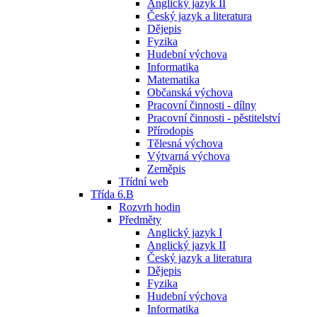
Anglický jazyk II
Český jazyk a literatura
Dějepis
Fyzika
Hudební výchova
Informatika
Matematika
Občanská výchova
Pracovní činnosti - dílny
Pracovní činnosti - pěstitelství
Přírodopis
Tělesná výchova
Výtvarná výchova
Zeměpis
Třídní web
Třída 6.B
Rozvrh hodin
Předměty
Anglický jazyk I
Anglický jazyk II
Český jazyk a literatura
Dějepis
Fyzika
Hudební výchova
Informatika