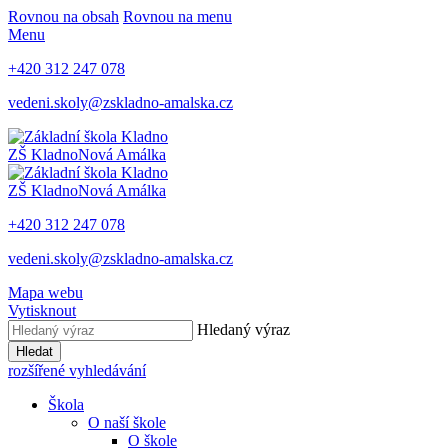
Rovnou na obsah
Rovnou na menu
Menu
+420 312 247 078
vedeni.skoly@zskladno-amalska.cz
ZŠ Kladno
Nová Amálka
ZŠ Kladno
Nová Amálka
+420 312 247 078
vedeni.skoly@zskladno-amalska.cz
Mapa webu
Vytisknout
Hledaný výraz
Hledat
rozšířené vyhledávání
Škola
O naší škole
O škole