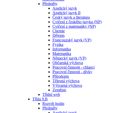
Předměty
Anglický jazyk
Anglický jazyk II
Český jazyk a literatura
Cvičení z českého jazyka (NP)
Cvičení z matematiky (NP)
Chemie
Dějepis
Francouzský jazyk (VP)
Fyzika
Informatika
Matematika
Německý jazyk (VP)
Občanská výchova
Pracovní činnosti - chlapci
Pracovní činnosti - dívky
Přírodopis
Tělesná výchova
Výtvarná výchova
Zeměpis
Třídní web
Třída 9.B
Rozvrh hodin
Předměty
Anglický jazyk