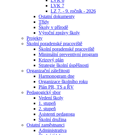
LVK 6
LVK 7
LZ 7. - 9. ročník - 2026
Ostatní dokumenty
Třídy
Školy v přírodě
Výroční zprávy školy
Projekty
Školní poradenské pracoviště
Školní poradenské pracoviště
Minimální preventivní program
Krizový plán
Strategie školní úspěšnosti
Organizační záležitosti
Harmonogram dne
Organizace školního roku
Plán PR, TS a ŘV
Pedagogický sbor
Vedení školy
1. stupeň
2. stupeň
Asistenti pedagoga
Školní družina
Ostatní zaměstnanci
Administrativa