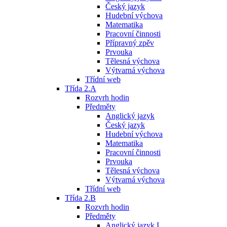
Český jazyk
Hudební výchova
Matematika
Pracovní činnosti
Přípravný zpěv
Prvouka
Tělesná výchova
Výtvarná výchova
Třídní web
Třída 2.A
Rozvrh hodin
Předměty
Anglický jazyk
Český jazyk
Hudební výchova
Matematika
Pracovní činnosti
Prvouka
Tělesná výchova
Výtvarná výchova
Třídní web
Třída 2.B
Rozvrh hodin
Předměty
Anglický jazyk I