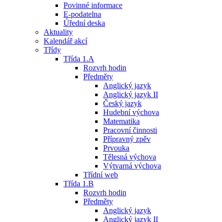
Povinné informace
E-podatelna
Úřední deska
Aktuality
Kalendář akcí
Třídy
Třída 1.A
Rozvrh hodin
Předměty
Anglický jazyk
Anglický jazyk II
Český jazyk
Hudební výchova
Matematika
Pracovní činnosti
Přípravný zpěv
Prvouka
Tělesná výchova
Výtvarná výchova
Třídní web
Třída 1.B
Rozvrh hodin
Předměty
Anglický jazyk
Anglický jazyk II