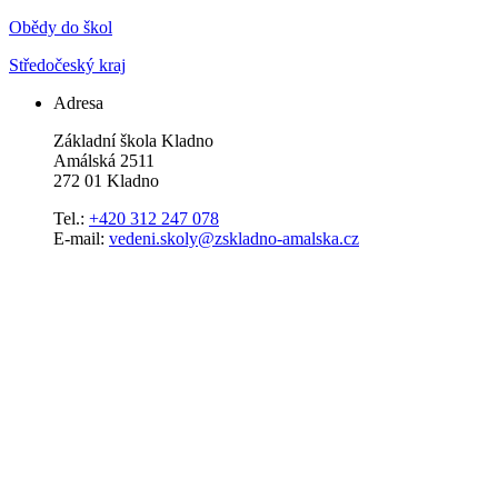
Obědy do škol
Středočeský kraj
Adresa
Základní škola Kladno
Amálská 2511
272 01 Kladno
Tel.:
+420 312 247 078
E-mail:
vedeni.skoly@zskladno-amalska.cz