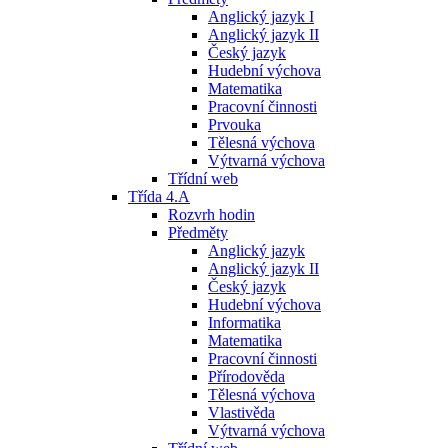
Anglický jazyk I
Anglický jazyk II
Český jazyk
Hudební výchova
Matematika
Pracovní činnosti
Prvouka
Tělesná výchova
Výtvarná výchova
Třídní web
Třída 4.A
Rozvrh hodin
Předměty
Anglický jazyk
Anglický jazyk II
Český jazyk
Hudební výchova
Informatika
Matematika
Pracovní činnosti
Přírodověda
Tělesná výchova
Vlastivěda
Výtvarná výchova