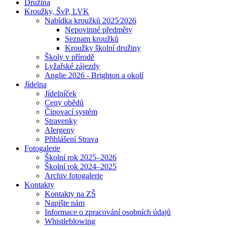
Družina
Kroužky, ŠvP, LVK
Nabídka kroužků 2025⁄2026
Nepovinné předměty
Seznam kroužků
Kroužky školní družiny
Školy v přírodě
Lyžařské zájezdy
Anglie 2026 - Brighton a okolí
Jídelna
Jídelníček
Ceny obědů
Čipovací systém
Stravenky
Alergeny
Přihlášení Strava
Fotogalerie
Školní rok 2025–2026
Školní rok 2024–2025
Archiv fotogalerie
Kontakty
Kontakty na ZŠ
Napište nám
Informace o zpracování osobních údajů
Whistleblowing