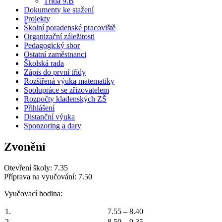
Třída 9.B
Dokumenty ke stažení
Projekty
Školní poradenské pracoviště
Organizační záležitosti
Pedagogický sbor
Ostatní zaměstnanci
Školská rada
Zápis do první třídy
Rozšířená výuka matematiky
Spolupráce se zřizovatelem
Rozpočty kladenských ZŠ
Přihlášení
Distanční výuka
Sponzoring a dary
Zvonění
Otevření školy: 7.35
Příprava na vyučování: 7.50
Vyučovací hodina:
1.
7.55 – 8.40
2.
8.50 – 9.35