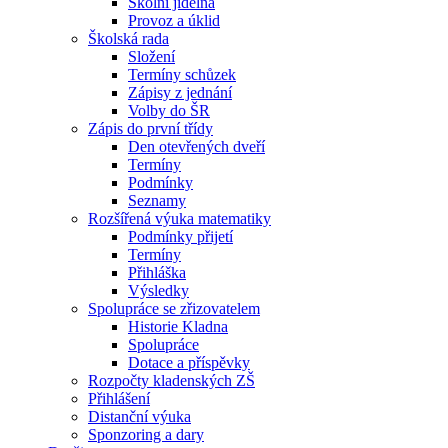
Školní jídelna
Provoz a úklid
Školská rada
Složení
Termíny schůzek
Zápisy z jednání
Volby do ŠR
Zápis do první třídy
Den otevřených dveří
Termíny
Podmínky
Seznamy
Rozšířená výuka matematiky
Podmínky přijetí
Termíny
Přihláška
Výsledky
Spolupráce se zřizovatelem
Historie Kladna
Spolupráce
Dotace a příspěvky
Rozpočty kladenských ZŠ
Přihlášení
Distanční výuka
Sponzoring a dary