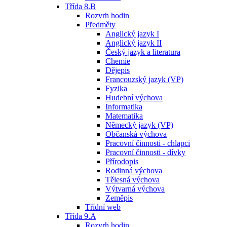
Třída 8.B
Rozvrh hodin
Předměty
Anglický jazyk I
Anglický jazyk II
Český jazyk a literatura
Chemie
Dějepis
Francouzský jazyk (VP)
Fyzika
Hudební výchova
Informatika
Matematika
Německý jazyk (VP)
Občanská výchova
Pracovní činnosti - chlapci
Pracovní činnosti - dívky
Přírodopis
Rodinná výchova
Tělesná výchova
Výtvarná výchova
Zeměpis
Třídní web
Třída 9.A
Rozvrh hodin