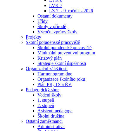
LVK 6
LVK 7
LZ 7. - 9. ročník - 2026
Ostatní dokumenty
Třídy
Školy v přírodě
Výroční zprávy školy
Projekty
Školní poradenské pracoviště
Školní poradenské pracoviště
Minimální preventivní program
Krizový plán
Strategie školní úspěšnosti
Organizační záležitosti
Harmonogram dne
Organizace školního roku
Plán PR, TS a ŘV
Pedagogický sbor
Vedení školy
1. stupeň
2. stupeň
Asistenti pedagoga
Školní družina
Ostatní zaměstnanci
Administrativa