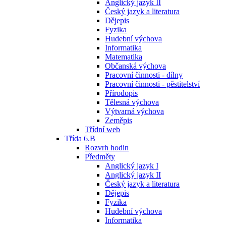
Anglický jazyk II
Český jazyk a literatura
Dějepis
Fyzika
Hudební výchova
Informatika
Matematika
Občanská výchova
Pracovní činnosti - dílny
Pracovní činnosti - pěstitelství
Přírodopis
Tělesná výchova
Výtvarná výchova
Zeměpis
Třídní web
Třída 6.B
Rozvrh hodin
Předměty
Anglický jazyk I
Anglický jazyk II
Český jazyk a literatura
Dějepis
Fyzika
Hudební výchova
Informatika