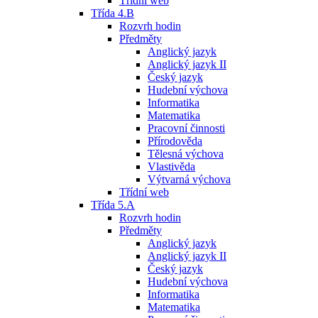
Třídní web
Třída 4.B
Rozvrh hodin
Předměty
Anglický jazyk
Anglický jazyk II
Český jazyk
Hudební výchova
Informatika
Matematika
Pracovní činnosti
Přírodověda
Tělesná výchova
Vlastivěda
Výtvarná výchova
Třídní web
Třída 5.A
Rozvrh hodin
Předměty
Anglický jazyk
Anglický jazyk II
Český jazyk
Hudební výchova
Informatika
Matematika