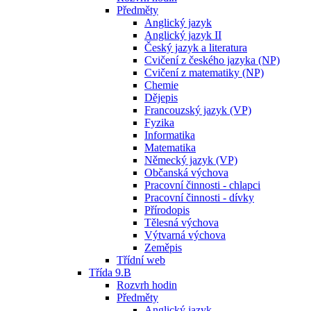
Předměty
Anglický jazyk
Anglický jazyk II
Český jazyk a literatura
Cvičení z českého jazyka (NP)
Cvičení z matematiky (NP)
Chemie
Dějepis
Francouzský jazyk (VP)
Fyzika
Informatika
Matematika
Německý jazyk (VP)
Občanská výchova
Pracovní činnosti - chlapci
Pracovní činnosti - dívky
Přírodopis
Tělesná výchova
Výtvarná výchova
Zeměpis
Třídní web
Třída 9.B
Rozvrh hodin
Předměty
Anglický jazyk