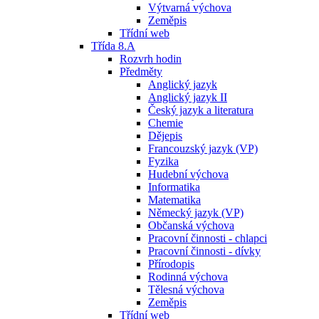
Výtvarná výchova
Zeměpis
Třídní web
Třída 8.A
Rozvrh hodin
Předměty
Anglický jazyk
Anglický jazyk II
Český jazyk a literatura
Chemie
Dějepis
Francouzský jazyk (VP)
Fyzika
Hudební výchova
Informatika
Matematika
Německý jazyk (VP)
Občanská výchova
Pracovní činnosti - chlapci
Pracovní činnosti - dívky
Přírodopis
Rodinná výchova
Tělesná výchova
Zeměpis
Třídní web