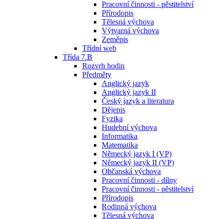
Pracovní činnosti - pěstitelství
Přírodopis
Tělesná výchova
Výtvarná výchova
Zeměpis
Třídní web
Třída 7.B
Rozvrh hodin
Předměty
Anglický jazyk
Anglický jazyk II
Český jazyk a literatura
Dějepis
Fyzika
Hudební výchova
Informatika
Matematika
Německý jazyk I (VP)
Německý jazyk II (VP)
Občanská výchova
Pracovní činnosti - dílny
Pracovní činnosti - pěstitelství
Přírodopis
Rodinná výchova
Tělesná výchova