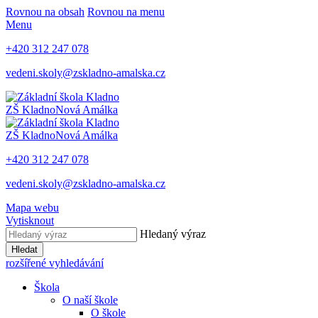
Rovnou na obsah
Rovnou na menu
Menu
+420 312 247 078
vedeni.skoly@zskladno-amalska.cz
ZŠ Kladno
Nová Amálka
ZŠ Kladno
Nová Amálka
+420 312 247 078
vedeni.skoly@zskladno-amalska.cz
Mapa webu
Vytisknout
Hledaný výraz
Hledat
rozšířené vyhledávání
Škola
O naší škole
O škole