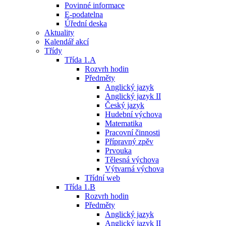
Povinné informace
E-podatelna
Úřední deska
Aktuality
Kalendář akcí
Třídy
Třída 1.A
Rozvrh hodin
Předměty
Anglický jazyk
Anglický jazyk II
Český jazyk
Hudební výchova
Matematika
Pracovní činnosti
Přípravný zpěv
Prvouka
Tělesná výchova
Výtvarná výchova
Třídní web
Třída 1.B
Rozvrh hodin
Předměty
Anglický jazyk
Anglický jazyk II