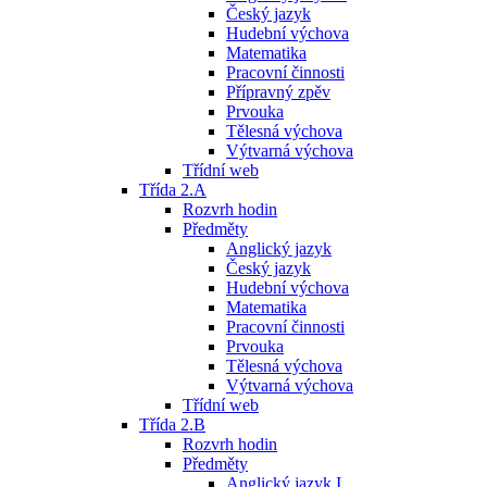
Český jazyk
Hudební výchova
Matematika
Pracovní činnosti
Přípravný zpěv
Prvouka
Tělesná výchova
Výtvarná výchova
Třídní web
Třída 2.A
Rozvrh hodin
Předměty
Anglický jazyk
Český jazyk
Hudební výchova
Matematika
Pracovní činnosti
Prvouka
Tělesná výchova
Výtvarná výchova
Třídní web
Třída 2.B
Rozvrh hodin
Předměty
Anglický jazyk I