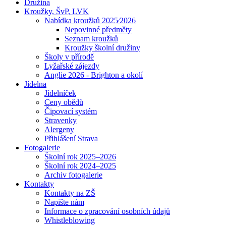
Družina
Kroužky, ŠvP, LVK
Nabídka kroužků 2025⁄2026
Nepovinné předměty
Seznam kroužků
Kroužky školní družiny
Školy v přírodě
Lyžařské zájezdy
Anglie 2026 - Brighton a okolí
Jídelna
Jídelníček
Ceny obědů
Čipovací systém
Stravenky
Alergeny
Přihlášení Strava
Fotogalerie
Školní rok 2025–2026
Školní rok 2024–2025
Archiv fotogalerie
Kontakty
Kontakty na ZŠ
Napište nám
Informace o zpracování osobních údajů
Whistleblowing