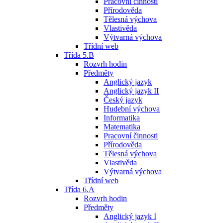
Pracovní činnosti
Přírodověda
Tělesná výchova
Vlastivěda
Výtvarná výchova
Třídní web
Třída 5.B
Rozvrh hodin
Předměty
Anglický jazyk
Anglický jazyk II
Český jazyk
Hudební výchova
Informatika
Matematika
Pracovní činnosti
Přírodověda
Tělesná výchova
Vlastivěda
Výtvarná výchova
Třídní web
Třída 6.A
Rozvrh hodin
Předměty
Anglický jazyk I