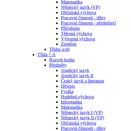
Matematika
Německý jazyk (VP)
Občanská výchova
Pracovní činnosti - dílny
Pracovní činnosti - pěstitelství
Přírodopis
Tělesná výchova
Výtvarná výchova
Zeměpis
Třídní web
Třída 7.A
Rozvrh hodin
Předměty
Anglický jazyk
Anglický jazyk II
Český jazyk a literatura
Dějepis
Fyzika
Hudební výchova
Informatika
Matematika
Německý jazyk I (VP)
Německý jazyk II (VP)
Občanská výchova
Pracovní činnosti - dílny