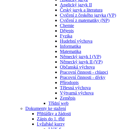
Anglický jazyk II
Český jazyk a literatura
Cvičení z českého jazyka (VP)
Cvičení z matematiky (NP)
Chemie
Dějepis
Fyzika
Hudební výchova
Informatika
Matematika
Německý jazyk I (VP)
Německý jazyk II (VP)
Občanská výchova
Pracovní činnosti - chlapci
Pracovní činnosti - dívky
Přírodopis
Tělesná výchova
Výtvarná výchova
Zeměpis
Třídní web
Dokumenty ke stažení
Přihlášky a žádosti
Zápis do 1. tříd
Lyžařské kurzy