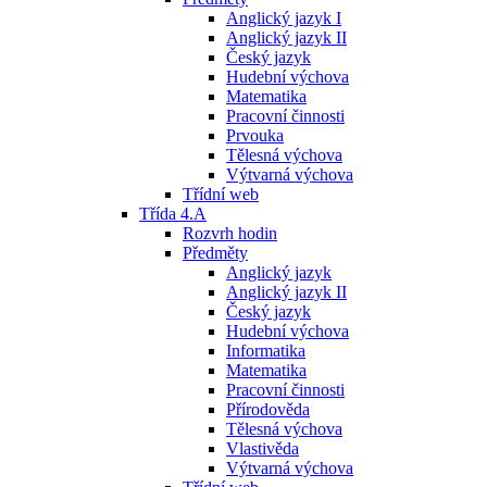
Anglický jazyk I
Anglický jazyk II
Český jazyk
Hudební výchova
Matematika
Pracovní činnosti
Prvouka
Tělesná výchova
Výtvarná výchova
Třídní web
Třída 4.A
Rozvrh hodin
Předměty
Anglický jazyk
Anglický jazyk II
Český jazyk
Hudební výchova
Informatika
Matematika
Pracovní činnosti
Přírodověda
Tělesná výchova
Vlastivěda
Výtvarná výchova