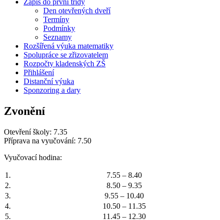
Zápis do první třídy
Den otevřených dveří
Termíny
Podmínky
Seznamy
Rozšířená výuka matematiky
Spolupráce se zřizovatelem
Rozpočty kladenských ZŠ
Přihlášení
Distanční výuka
Sponzoring a dary
Zvonění
Otevření školy: 7.35
Příprava na vyučování: 7.50
Vyučovací hodina:
1.
7.55 – 8.40
2.
8.50 – 9.35
3.
9.55 – 10.40
4.
10.50 – 11.35
5.
11.45 – 12.30