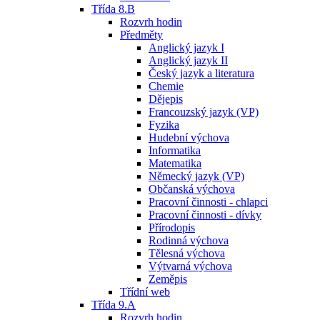
Třída 8.B
Rozvrh hodin
Předměty
Anglický jazyk I
Anglický jazyk II
Český jazyk a literatura
Chemie
Dějepis
Francouzský jazyk (VP)
Fyzika
Hudební výchova
Informatika
Matematika
Německý jazyk (VP)
Občanská výchova
Pracovní činnosti - chlapci
Pracovní činnosti - dívky
Přírodopis
Rodinná výchova
Tělesná výchova
Výtvarná výchova
Zeměpis
Třídní web
Třída 9.A
Rozvrh hodin