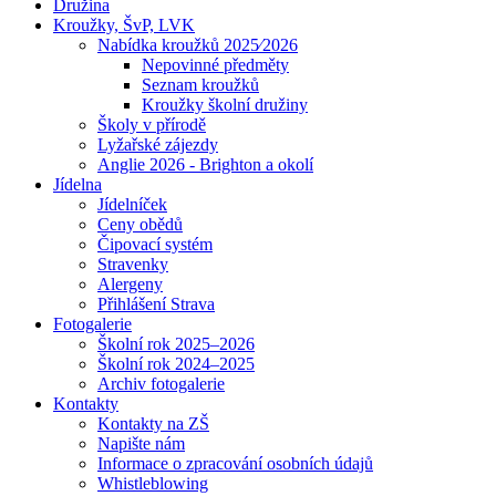
Družina
Kroužky, ŠvP, LVK
Nabídka kroužků 2025⁄2026
Nepovinné předměty
Seznam kroužků
Kroužky školní družiny
Školy v přírodě
Lyžařské zájezdy
Anglie 2026 - Brighton a okolí
Jídelna
Jídelníček
Ceny obědů
Čipovací systém
Stravenky
Alergeny
Přihlášení Strava
Fotogalerie
Školní rok 2025–2026
Školní rok 2024–2025
Archiv fotogalerie
Kontakty
Kontakty na ZŠ
Napište nám
Informace o zpracování osobních údajů
Whistleblowing