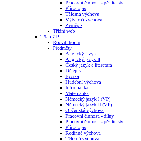
Pracovní činnosti - pěstitelství
Přírodopis
Tělesná výchova
Výtvarná výchova
Zeměpis
Třídní web
Třída 7.B
Rozvrh hodin
Předměty
Anglický jazyk
Anglický jazyk II
Český jazyk a literatura
Dějepis
Fyzika
Hudební výchova
Informatika
Matematika
Německý jazyk I (VP)
Německý jazyk II (VP)
Občanská výchova
Pracovní činnosti - dílny
Pracovní činnosti - pěstitelství
Přírodopis
Rodinná výchova
Tělesná výchova