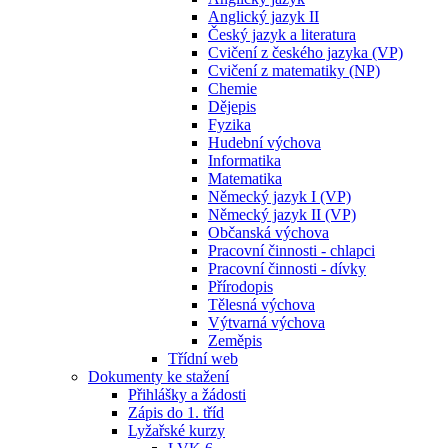
Anglický jazyk II
Český jazyk a literatura
Cvičení z českého jazyka (VP)
Cvičení z matematiky (NP)
Chemie
Dějepis
Fyzika
Hudební výchova
Informatika
Matematika
Německý jazyk I (VP)
Německý jazyk II (VP)
Občanská výchova
Pracovní činnosti - chlapci
Pracovní činnosti - dívky
Přírodopis
Tělesná výchova
Výtvarná výchova
Zeměpis
Třídní web
Dokumenty ke stažení
Přihlášky a žádosti
Zápis do 1. tříd
Lyžařské kurzy