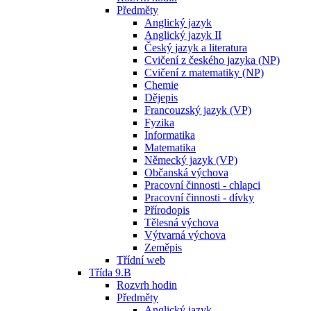
Předměty
Anglický jazyk
Anglický jazyk II
Český jazyk a literatura
Cvičení z českého jazyka (NP)
Cvičení z matematiky (NP)
Chemie
Dějepis
Francouzský jazyk (VP)
Fyzika
Informatika
Matematika
Německý jazyk (VP)
Občanská výchova
Pracovní činnosti - chlapci
Pracovní činnosti - dívky
Přírodopis
Tělesná výchova
Výtvarná výchova
Zeměpis
Třídní web
Třída 9.B
Rozvrh hodin
Předměty
Anglický jazyk