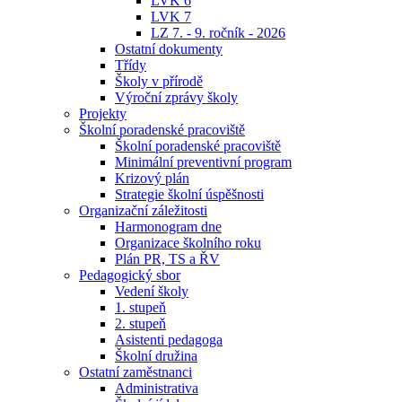
LVK 6
LVK 7
LZ 7. - 9. ročník - 2026
Ostatní dokumenty
Třídy
Školy v přírodě
Výroční zprávy školy
Projekty
Školní poradenské pracoviště
Školní poradenské pracoviště
Minimální preventivní program
Krizový plán
Strategie školní úspěšnosti
Organizační záležitosti
Harmonogram dne
Organizace školního roku
Plán PR, TS a ŘV
Pedagogický sbor
Vedení školy
1. stupeň
2. stupeň
Asistenti pedagoga
Školní družina
Ostatní zaměstnanci
Administrativa