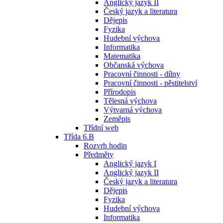
Anglický jazyk II
Český jazyk a literatura
Dějepis
Fyzika
Hudební výchova
Informatika
Matematika
Občanská výchova
Pracovní činnosti - dílny
Pracovní činnosti - pěstitelství
Přírodopis
Tělesná výchova
Výtvarná výchova
Zeměpis
Třídní web
Třída 6.B
Rozvrh hodin
Předměty
Anglický jazyk I
Anglický jazyk II
Český jazyk a literatura
Dějepis
Fyzika
Hudební výchova
Informatika