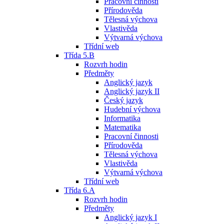
Pracovní činnosti
Přírodověda
Tělesná výchova
Vlastivěda
Výtvarná výchova
Třídní web
Třída 5.B
Rozvrh hodin
Předměty
Anglický jazyk
Anglický jazyk II
Český jazyk
Hudební výchova
Informatika
Matematika
Pracovní činnosti
Přírodověda
Tělesná výchova
Vlastivěda
Výtvarná výchova
Třídní web
Třída 6.A
Rozvrh hodin
Předměty
Anglický jazyk I