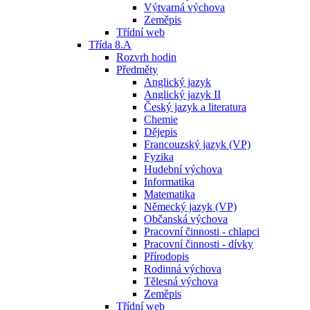
Výtvarná výchova
Zeměpis
Třídní web
Třída 8.A
Rozvrh hodin
Předměty
Anglický jazyk
Anglický jazyk II
Český jazyk a literatura
Chemie
Dějepis
Francouzský jazyk (VP)
Fyzika
Hudební výchova
Informatika
Matematika
Německý jazyk (VP)
Občanská výchova
Pracovní činnosti - chlapci
Pracovní činnosti - dívky
Přírodopis
Rodinná výchova
Tělesná výchova
Zeměpis
Třídní web