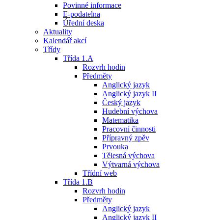
Povinné informace
E-podatelna
Úřední deska
Aktuality
Kalendář akcí
Třídy
Třída 1.A
Rozvrh hodin
Předměty
Anglický jazyk
Anglický jazyk II
Český jazyk
Hudební výchova
Matematika
Pracovní činnosti
Přípravný zpěv
Prvouka
Tělesná výchova
Výtvarná výchova
Třídní web
Třída 1.B
Rozvrh hodin
Předměty
Anglický jazyk
Anglický jazyk II