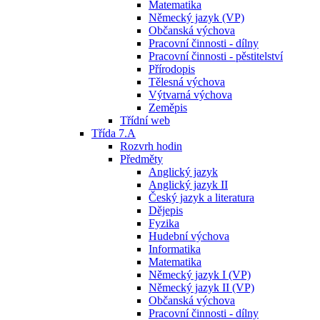
Matematika
Německý jazyk (VP)
Občanská výchova
Pracovní činnosti - dílny
Pracovní činnosti - pěstitelství
Přírodopis
Tělesná výchova
Výtvarná výchova
Zeměpis
Třídní web
Třída 7.A
Rozvrh hodin
Předměty
Anglický jazyk
Anglický jazyk II
Český jazyk a literatura
Dějepis
Fyzika
Hudební výchova
Informatika
Matematika
Německý jazyk I (VP)
Německý jazyk II (VP)
Občanská výchova
Pracovní činnosti - dílny