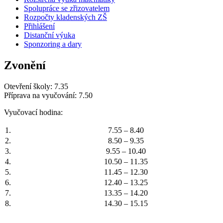
Spolupráce se zřizovatelem
Rozpočty kladenských ZŠ
Přihlášení
Distanční výuka
Sponzoring a dary
Zvonění
Otevření školy: 7.35
Příprava na vyučování: 7.50
Vyučovací hodina:
1.
7.55 – 8.40
2.
8.50 – 9.35
3.
9.55 – 10.40
4.
10.50 – 11.35
5.
11.45 – 12.30
6.
12.40 – 13.25
7.
13.35 – 14.20
8.
14.30 – 15.15