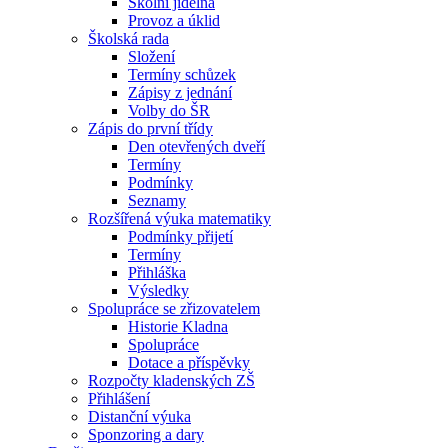
Školní jídelna
Provoz a úklid
Školská rada
Složení
Termíny schůzek
Zápisy z jednání
Volby do ŠR
Zápis do první třídy
Den otevřených dveří
Termíny
Podmínky
Seznamy
Rozšířená výuka matematiky
Podmínky přijetí
Termíny
Přihláška
Výsledky
Spolupráce se zřizovatelem
Historie Kladna
Spolupráce
Dotace a příspěvky
Rozpočty kladenských ZŠ
Přihlášení
Distanční výuka
Sponzoring a dary