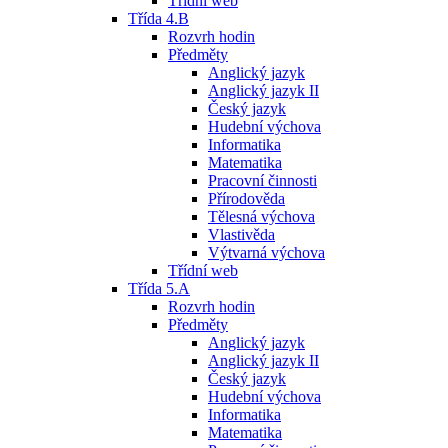
Třídní web
Třída 4.B
Rozvrh hodin
Předměty
Anglický jazyk
Anglický jazyk II
Český jazyk
Hudební výchova
Informatika
Matematika
Pracovní činnosti
Přírodověda
Tělesná výchova
Vlastivěda
Výtvarná výchova
Třídní web
Třída 5.A
Rozvrh hodin
Předměty
Anglický jazyk
Anglický jazyk II
Český jazyk
Hudební výchova
Informatika
Matematika