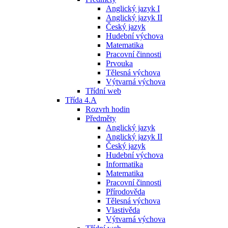
Anglický jazyk I
Anglický jazyk II
Český jazyk
Hudební výchova
Matematika
Pracovní činnosti
Prvouka
Tělesná výchova
Výtvarná výchova
Třídní web
Třída 4.A
Rozvrh hodin
Předměty
Anglický jazyk
Anglický jazyk II
Český jazyk
Hudební výchova
Informatika
Matematika
Pracovní činnosti
Přírodověda
Tělesná výchova
Vlastivěda
Výtvarná výchova