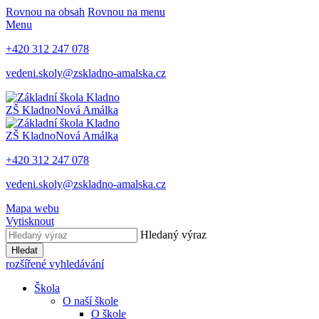
Rovnou na obsah
Rovnou na menu
Menu
+420 312 247 078
vedeni.skoly@zskladno-amalska.cz
ZŠ Kladno
Nová Amálka
ZŠ Kladno
Nová Amálka
+420 312 247 078
vedeni.skoly@zskladno-amalska.cz
Mapa webu
Vytisknout
Hledaný výraz
Hledat
rozšířené vyhledávání
Škola
O naší škole
O škole