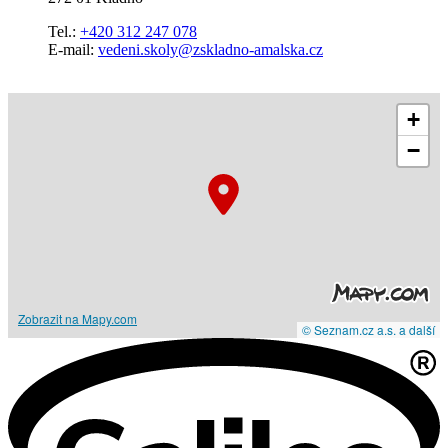
Tel.:
+420 312 247 078
E-mail:
vedeni.skoly@zskladno-amalska.cz
+
−
Zobrazit na Mapy.com
© Seznam.cz a.s. a další