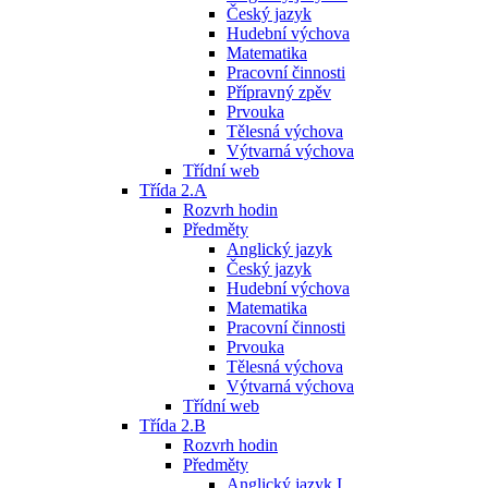
Český jazyk
Hudební výchova
Matematika
Pracovní činnosti
Přípravný zpěv
Prvouka
Tělesná výchova
Výtvarná výchova
Třídní web
Třída 2.A
Rozvrh hodin
Předměty
Anglický jazyk
Český jazyk
Hudební výchova
Matematika
Pracovní činnosti
Prvouka
Tělesná výchova
Výtvarná výchova
Třídní web
Třída 2.B
Rozvrh hodin
Předměty
Anglický jazyk I