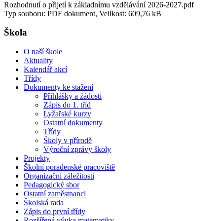
Rozhodnutí o přijetí k základnímu vzdělávání 2026-2027.pdf
Typ souboru: PDF dokument, Velikost: 609,76 kB
Škola
O naší škole
Aktuality
Kalendář akcí
Třídy
Dokumenty ke stažení
Přihlášky a žádosti
Zápis do 1. tříd
Lyžařské kurzy
Ostatní dokumenty
Třídy
Školy v přírodě
Výroční zprávy školy
Projekty
Školní poradenské pracoviště
Organizační záležitosti
Pedagogický sbor
Ostatní zaměstnanci
Školská rada
Zápis do první třídy
Rozšířená výuka matematiky