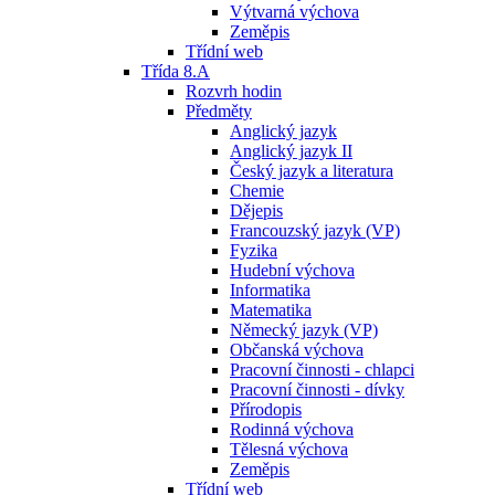
Výtvarná výchova
Zeměpis
Třídní web
Třída 8.A
Rozvrh hodin
Předměty
Anglický jazyk
Anglický jazyk II
Český jazyk a literatura
Chemie
Dějepis
Francouzský jazyk (VP)
Fyzika
Hudební výchova
Informatika
Matematika
Německý jazyk (VP)
Občanská výchova
Pracovní činnosti - chlapci
Pracovní činnosti - dívky
Přírodopis
Rodinná výchova
Tělesná výchova
Zeměpis
Třídní web