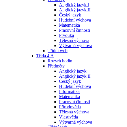
Anglický jazyk I
Anglický jazyk II
Český jazyk
Hudební výchova
Matematika
Pracovní činnosti
Prvouka
Tělesná výchova
Výtvarná výchova
Třídní web
Třída 4.A
Rozvrh hodin
Předměty
Anglický jazyk
Anglický jazyk II
Český jazyk
Hudební výchova
Informatika
Matematika
Pracovní činnosti
Přírodověda
Tělesná výchova
Vlastivěda
Výtvarná výchova