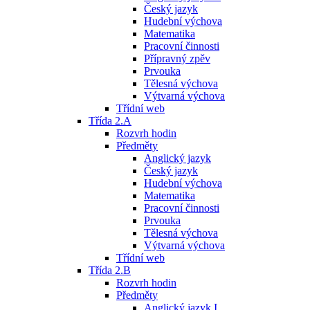
Český jazyk
Hudební výchova
Matematika
Pracovní činnosti
Přípravný zpěv
Prvouka
Tělesná výchova
Výtvarná výchova
Třídní web
Třída 2.A
Rozvrh hodin
Předměty
Anglický jazyk
Český jazyk
Hudební výchova
Matematika
Pracovní činnosti
Prvouka
Tělesná výchova
Výtvarná výchova
Třídní web
Třída 2.B
Rozvrh hodin
Předměty
Anglický jazyk I