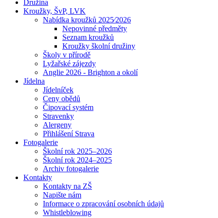
Družina
Kroužky, ŠvP, LVK
Nabídka kroužků 2025⁄2026
Nepovinné předměty
Seznam kroužků
Kroužky školní družiny
Školy v přírodě
Lyžařské zájezdy
Anglie 2026 - Brighton a okolí
Jídelna
Jídelníček
Ceny obědů
Čipovací systém
Stravenky
Alergeny
Přihlášení Strava
Fotogalerie
Školní rok 2025–2026
Školní rok 2024–2025
Archiv fotogalerie
Kontakty
Kontakty na ZŠ
Napište nám
Informace o zpracování osobních údajů
Whistleblowing