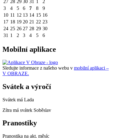
27
28
29
30
31
1
2
3
4
5
6
7
8
9
10
11
12
13
14
15
16
17
18
19
20
21
22
23
24
25
26
27
28
29
30
31
1
2
3
4
5
6
Mobilní aplikace
Sledujte informace z našeho webu v
mobilní aplikaci –
V OBRAZE.
Svátek a výročí
Svátek má
Lada
Zítra má svátek
Soběslav
Pranostiky
Pranostika na akt. měsíc