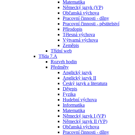
Matematika
Německý jazyk (VP)
Občanská výchova
Pracovní činnosti - dílny
Pracovní činnosti - pěstitelství
Přírodopis
Tělesná výchova
Výtvarná výchova
Zeměpis
Třídní web
Třída 7.A
Rozvrh hodin
Předměty
Anglický jazyk
Anglický jazyk II
Český jazyk a literatura
Dějepis
Fyzika
Hudební výchova
Informatika
Matematika
Německý jazyk I (VP)
Německý jazyk II (VP)
Občanská výchova
Pracovní činnosti - dílny