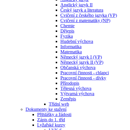
Anglický jazyk II
Český jazyk a literatura
Cvičení z českého jazyka (VP)
Cvičení z matematiky (NP)
Chemie
Dějepis
Fyzika
Hudební výchova
Informatika
Matematika
Německý jazyk I (VP)
Německý jazyk II (VP)
Občanská výchova
Pracovní činnosti - chlapci
Pracovní činnosti - dívky
Přírodopis
Tělesná výchova
Výtvarná výchova
Zeměpis
Třídní web
Dokumenty ke stažení
Přihlášky a žádosti
Zápis do 1. tříd
Lyžařské kurzy