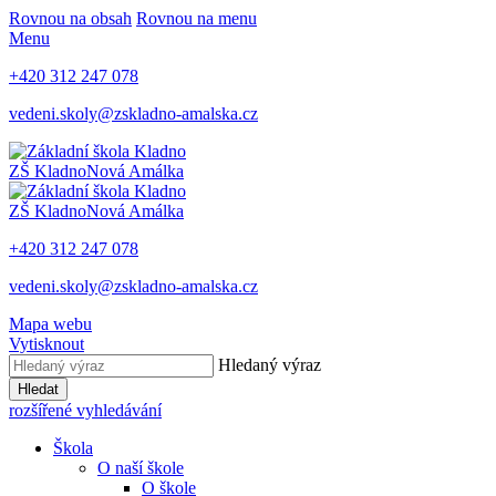
Rovnou na obsah
Rovnou na menu
Menu
+420 312 247 078
vedeni.skoly@zskladno-amalska.cz
ZŠ Kladno
Nová Amálka
ZŠ Kladno
Nová Amálka
+420 312 247 078
vedeni.skoly@zskladno-amalska.cz
Mapa webu
Vytisknout
Hledaný výraz
Hledat
rozšířené vyhledávání
Škola
O naší škole
O škole