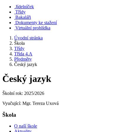
Jídelníček
Třídy
Bakaláři
Dokumenty ke stažení
Virtuální prohlídka
Úvodní stránka
Škola
Třídy
Třída 4.A
Předměty
Český jazyk
Český jazyk
Školní rok: 2025/2026
Vyučující: Mgr. Tereza Uxová
Škola
O naší škole
Aktuality