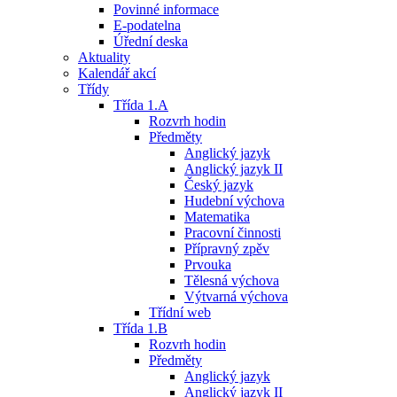
Povinné informace
E-podatelna
Úřední deska
Aktuality
Kalendář akcí
Třídy
Třída 1.A
Rozvrh hodin
Předměty
Anglický jazyk
Anglický jazyk II
Český jazyk
Hudební výchova
Matematika
Pracovní činnosti
Přípravný zpěv
Prvouka
Tělesná výchova
Výtvarná výchova
Třídní web
Třída 1.B
Rozvrh hodin
Předměty
Anglický jazyk
Anglický jazyk II