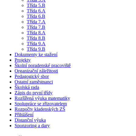
Třída 5.B
Třída 6.A
Třída 6.B
Třída 7.A
Třída 7.B
Třída 8.A
Třída 8.B
Třída 9.A
Třída 9.B
Dokumenty ke stažení
Projekty
Školní poradenské pracoviště
Organizační záležitosti
Pedagogický sbor
Ostatní zaměstnanci
Školská rada
Zápis do první třídy
Rozšířená výuka matematiky
Spolupráce se zřizovatelem
Rozpočty kladenských ZŠ
Přihlášení
Distanční výuka
Sponzoring a dary