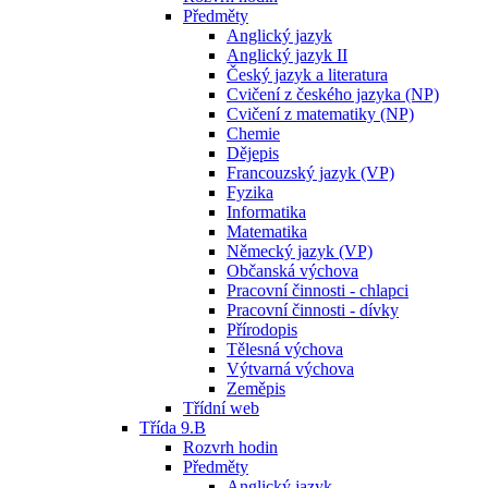
Předměty
Anglický jazyk
Anglický jazyk II
Český jazyk a literatura
Cvičení z českého jazyka (NP)
Cvičení z matematiky (NP)
Chemie
Dějepis
Francouzský jazyk (VP)
Fyzika
Informatika
Matematika
Německý jazyk (VP)
Občanská výchova
Pracovní činnosti - chlapci
Pracovní činnosti - dívky
Přírodopis
Tělesná výchova
Výtvarná výchova
Zeměpis
Třídní web
Třída 9.B
Rozvrh hodin
Předměty
Anglický jazyk