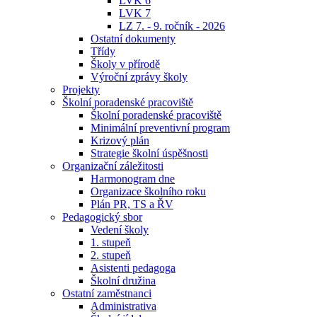
LVK 6
LVK 7
LZ 7. - 9. ročník - 2026
Ostatní dokumenty
Třídy
Školy v přírodě
Výroční zprávy školy
Projekty
Školní poradenské pracoviště
Školní poradenské pracoviště
Minimální preventivní program
Krizový plán
Strategie školní úspěšnosti
Organizační záležitosti
Harmonogram dne
Organizace školního roku
Plán PR, TS a ŘV
Pedagogický sbor
Vedení školy
1. stupeň
2. stupeň
Asistenti pedagoga
Školní družina
Ostatní zaměstnanci
Administrativa