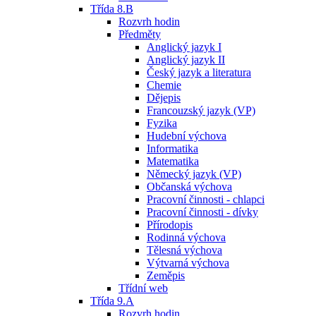
Třída 8.B
Rozvrh hodin
Předměty
Anglický jazyk I
Anglický jazyk II
Český jazyk a literatura
Chemie
Dějepis
Francouzský jazyk (VP)
Fyzika
Hudební výchova
Informatika
Matematika
Německý jazyk (VP)
Občanská výchova
Pracovní činnosti - chlapci
Pracovní činnosti - dívky
Přírodopis
Rodinná výchova
Tělesná výchova
Výtvarná výchova
Zeměpis
Třídní web
Třída 9.A
Rozvrh hodin