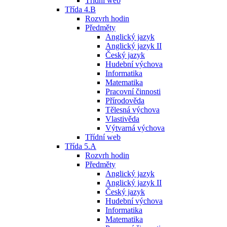
Třídní web
Třída 4.B
Rozvrh hodin
Předměty
Anglický jazyk
Anglický jazyk II
Český jazyk
Hudební výchova
Informatika
Matematika
Pracovní činnosti
Přírodověda
Tělesná výchova
Vlastivěda
Výtvarná výchova
Třídní web
Třída 5.A
Rozvrh hodin
Předměty
Anglický jazyk
Anglický jazyk II
Český jazyk
Hudební výchova
Informatika
Matematika