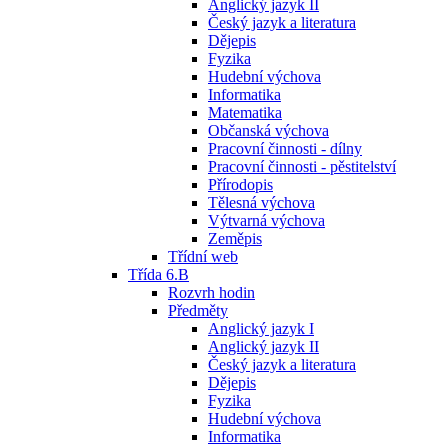
Anglický jazyk II
Český jazyk a literatura
Dějepis
Fyzika
Hudební výchova
Informatika
Matematika
Občanská výchova
Pracovní činnosti - dílny
Pracovní činnosti - pěstitelství
Přírodopis
Tělesná výchova
Výtvarná výchova
Zeměpis
Třídní web
Třída 6.B
Rozvrh hodin
Předměty
Anglický jazyk I
Anglický jazyk II
Český jazyk a literatura
Dějepis
Fyzika
Hudební výchova
Informatika