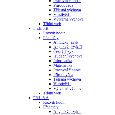
Pracovní činnosti
Přírodověda
Tělesná výchova
Vlastivěda
Výtvarná výchova
Třídní web
Třída 5.B
Rozvrh hodin
Předměty
Anglický jazyk
Anglický jazyk II
Český jazyk
Hudební výchova
Informatika
Matematika
Pracovní činnosti
Přírodověda
Tělesná výchova
Vlastivěda
Výtvarná výchova
Třídní web
Třída 6.A
Rozvrh hodin
Předměty
Anglický jazyk I