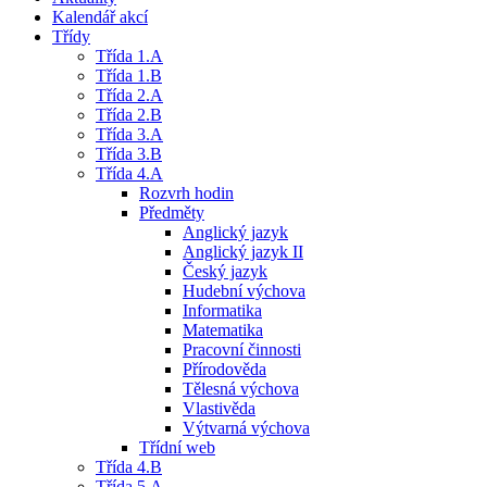
Kalendář akcí
Třídy
Třída 1.A
Třída 1.B
Třída 2.A
Třída 2.B
Třída 3.A
Třída 3.B
Třída 4.A
Rozvrh hodin
Předměty
Anglický jazyk
Anglický jazyk II
Český jazyk
Hudební výchova
Informatika
Matematika
Pracovní činnosti
Přírodověda
Tělesná výchova
Vlastivěda
Výtvarná výchova
Třídní web
Třída 4.B
Třída 5.A