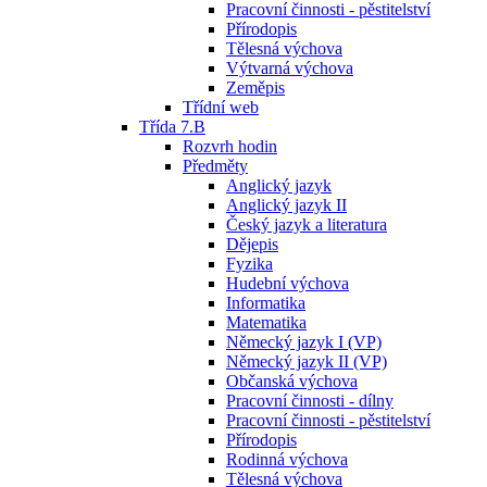
Pracovní činnosti - pěstitelství
Přírodopis
Tělesná výchova
Výtvarná výchova
Zeměpis
Třídní web
Třída 7.B
Rozvrh hodin
Předměty
Anglický jazyk
Anglický jazyk II
Český jazyk a literatura
Dějepis
Fyzika
Hudební výchova
Informatika
Matematika
Německý jazyk I (VP)
Německý jazyk II (VP)
Občanská výchova
Pracovní činnosti - dílny
Pracovní činnosti - pěstitelství
Přírodopis
Rodinná výchova
Tělesná výchova