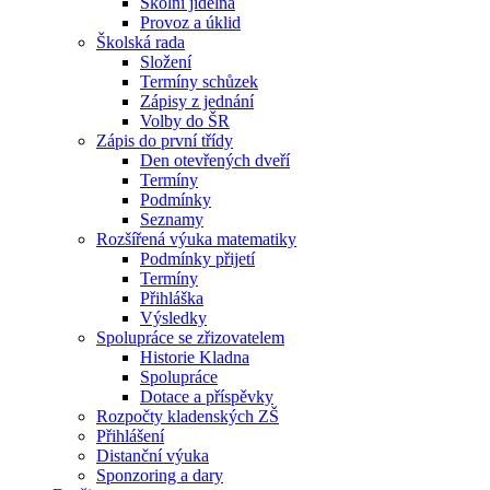
Školní jídelna
Provoz a úklid
Školská rada
Složení
Termíny schůzek
Zápisy z jednání
Volby do ŠR
Zápis do první třídy
Den otevřených dveří
Termíny
Podmínky
Seznamy
Rozšířená výuka matematiky
Podmínky přijetí
Termíny
Přihláška
Výsledky
Spolupráce se zřizovatelem
Historie Kladna
Spolupráce
Dotace a příspěvky
Rozpočty kladenských ZŠ
Přihlášení
Distanční výuka
Sponzoring a dary