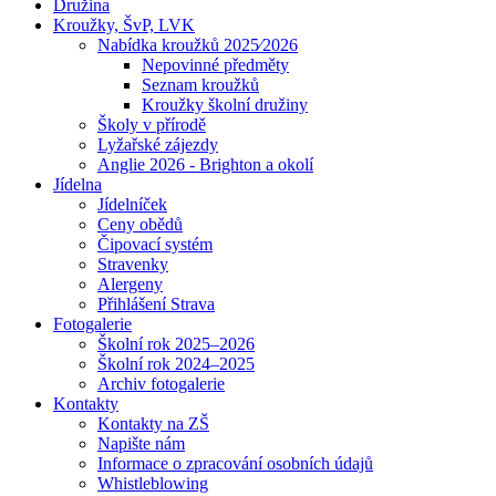
Družina
Kroužky, ŠvP, LVK
Nabídka kroužků 2025⁄2026
Nepovinné předměty
Seznam kroužků
Kroužky školní družiny
Školy v přírodě
Lyžařské zájezdy
Anglie 2026 - Brighton a okolí
Jídelna
Jídelníček
Ceny obědů
Čipovací systém
Stravenky
Alergeny
Přihlášení Strava
Fotogalerie
Školní rok 2025–2026
Školní rok 2024–2025
Archiv fotogalerie
Kontakty
Kontakty na ZŠ
Napište nám
Informace o zpracování osobních údajů
Whistleblowing