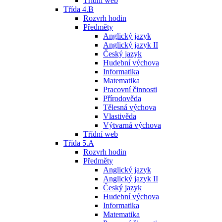
Třídní web
Třída 4.B
Rozvrh hodin
Předměty
Anglický jazyk
Anglický jazyk II
Český jazyk
Hudební výchova
Informatika
Matematika
Pracovní činnosti
Přírodověda
Tělesná výchova
Vlastivěda
Výtvarná výchova
Třídní web
Třída 5.A
Rozvrh hodin
Předměty
Anglický jazyk
Anglický jazyk II
Český jazyk
Hudební výchova
Informatika
Matematika