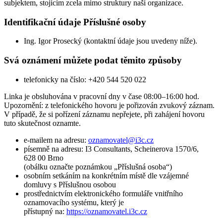
subjektem, stojícím zcela mimo struktury naší organizace.
Identifikační údaje Příslušné osoby
Ing. Igor Prosecký (kontaktní údaje jsou uvedeny níže).
Svá oznámení můžete podat těmito způsoby
telefonicky na číslo: +420 544 520 022
Linka je obsluhována v pracovní dny v čase 08:00–16:00 hod.
Upozornění: z telefonického hovoru je pořizován zvukový záznam.
V případě, že si pořízení záznamu nepřejete, při zahájení hovoru
tuto skutečnost oznamte.
e-mailem na adresu:
oznamovatel@i3c.cz
písemně na adresu: I3 Consultants, Scheinerova 1570/6,
628 00 Brno
(obálku označte poznámkou „Příslušná osoba“)
osobním setkáním na konkrétním místě dle vzájemné
domluvy s Příslušnou osobou
prostřednictvím elektronického formuláře vnitřního
oznamovacího systému, který je
přístupný na:
https://oznamovatel.i3c.cz