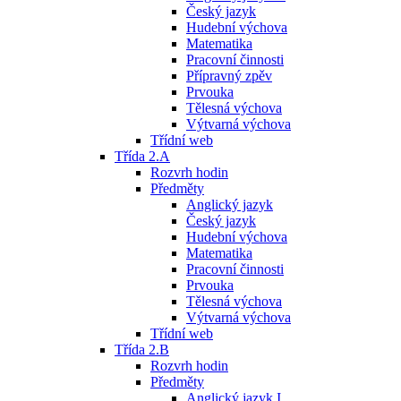
Český jazyk
Hudební výchova
Matematika
Pracovní činnosti
Přípravný zpěv
Prvouka
Tělesná výchova
Výtvarná výchova
Třídní web
Třída 2.A
Rozvrh hodin
Předměty
Anglický jazyk
Český jazyk
Hudební výchova
Matematika
Pracovní činnosti
Prvouka
Tělesná výchova
Výtvarná výchova
Třídní web
Třída 2.B
Rozvrh hodin
Předměty
Anglický jazyk I