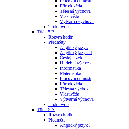
Pracovní činnosti
Přírodověda
Tělesná výchova
Vlastivěda
Výtvarná výchova
Třídní web
Třída 5.B
Rozvrh hodin
Předměty
Anglický jazyk
Anglický jazyk II
Český jazyk
Hudební výchova
Informatika
Matematika
Pracovní činnosti
Přírodověda
Tělesná výchova
Vlastivěda
Výtvarná výchova
Třídní web
Třída 6.A
Rozvrh hodin
Předměty
Anglický jazyk I