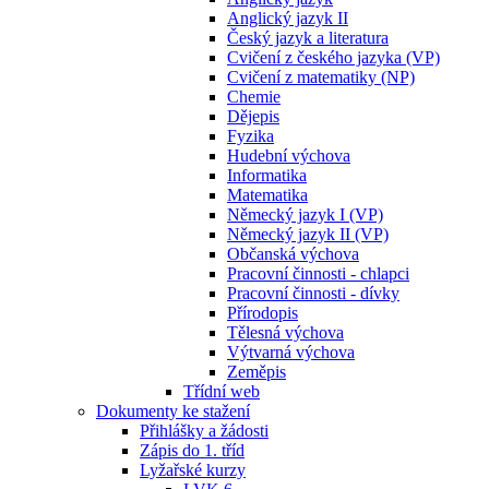
Anglický jazyk II
Český jazyk a literatura
Cvičení z českého jazyka (VP)
Cvičení z matematiky (NP)
Chemie
Dějepis
Fyzika
Hudební výchova
Informatika
Matematika
Německý jazyk I (VP)
Německý jazyk II (VP)
Občanská výchova
Pracovní činnosti - chlapci
Pracovní činnosti - dívky
Přírodopis
Tělesná výchova
Výtvarná výchova
Zeměpis
Třídní web
Dokumenty ke stažení
Přihlášky a žádosti
Zápis do 1. tříd
Lyžařské kurzy