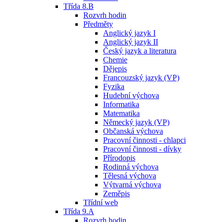
Třída 8.B
Rozvrh hodin
Předměty
Anglický jazyk I
Anglický jazyk II
Český jazyk a literatura
Chemie
Dějepis
Francouzský jazyk (VP)
Fyzika
Hudební výchova
Informatika
Matematika
Německý jazyk (VP)
Občanská výchova
Pracovní činnosti - chlapci
Pracovní činnosti - dívky
Přírodopis
Rodinná výchova
Tělesná výchova
Výtvarná výchova
Zeměpis
Třídní web
Třída 9.A
Rozvrh hodin