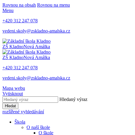
Rovnou na obsah
Rovnou na menu
Menu
+420 312 247 078
vedeni.skoly@zskladno-amalska.cz
ZŠ Kladno
Nová Amálka
ZŠ Kladno
Nová Amálka
+420 312 247 078
vedeni.skoly@zskladno-amalska.cz
Mapa webu
Vytisknout
Hledaný výraz
Hledat
rozšířené vyhledávání
Škola
O naší škole
O škole