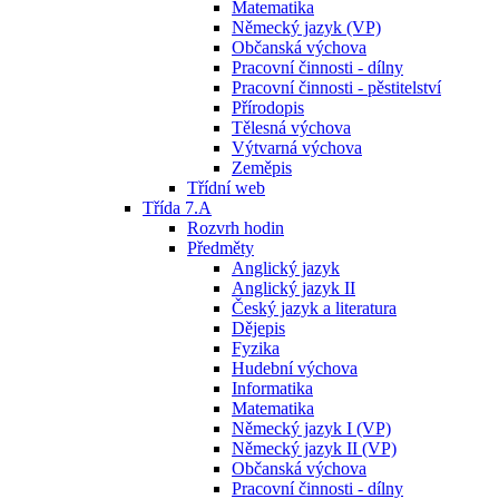
Matematika
Německý jazyk (VP)
Občanská výchova
Pracovní činnosti - dílny
Pracovní činnosti - pěstitelství
Přírodopis
Tělesná výchova
Výtvarná výchova
Zeměpis
Třídní web
Třída 7.A
Rozvrh hodin
Předměty
Anglický jazyk
Anglický jazyk II
Český jazyk a literatura
Dějepis
Fyzika
Hudební výchova
Informatika
Matematika
Německý jazyk I (VP)
Německý jazyk II (VP)
Občanská výchova
Pracovní činnosti - dílny