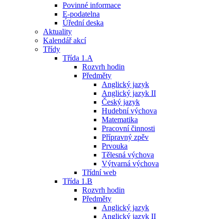
Povinné informace
E-podatelna
Úřední deska
Aktuality
Kalendář akcí
Třídy
Třída 1.A
Rozvrh hodin
Předměty
Anglický jazyk
Anglický jazyk II
Český jazyk
Hudební výchova
Matematika
Pracovní činnosti
Přípravný zpěv
Prvouka
Tělesná výchova
Výtvarná výchova
Třídní web
Třída 1.B
Rozvrh hodin
Předměty
Anglický jazyk
Anglický jazyk II