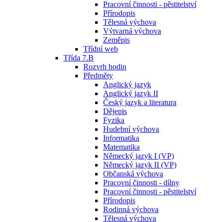
Pracovní činnosti - pěstitelství
Přírodopis
Tělesná výchova
Výtvarná výchova
Zeměpis
Třídní web
Třída 7.B
Rozvrh hodin
Předměty
Anglický jazyk
Anglický jazyk II
Český jazyk a literatura
Dějepis
Fyzika
Hudební výchova
Informatika
Matematika
Německý jazyk I (VP)
Německý jazyk II (VP)
Občanská výchova
Pracovní činnosti - dílny
Pracovní činnosti - pěstitelství
Přírodopis
Rodinná výchova
Tělesná výchova