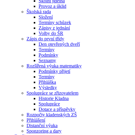
Školní jídelna
Provoz a úklid
Školská rada
Složení
Termíny schůzek
Zápisy z jednání
Volby do ŠR
Zápis do první třídy
Den otevřených dveří
Termíny
Podmínky
Seznamy
Rozšířená výuka matematiky
Podmínky přijetí
Termíny
Přihláška
Výsledky
Spolupráce se zřizovatelem
Historie Kladna
Spolupráce
Dotace a příspěvky
Rozpočty kladenských ZŠ
Přihlášení
Distanční výuka
Sponzoring a dary