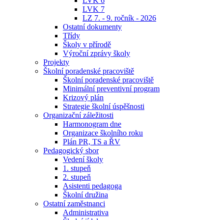
LVK 6
LVK 7
LZ 7. - 9. ročník - 2026
Ostatní dokumenty
Třídy
Školy v přírodě
Výroční zprávy školy
Projekty
Školní poradenské pracoviště
Školní poradenské pracoviště
Minimální preventivní program
Krizový plán
Strategie školní úspěšnosti
Organizační záležitosti
Harmonogram dne
Organizace školního roku
Plán PR, TS a ŘV
Pedagogický sbor
Vedení školy
1. stupeň
2. stupeň
Asistenti pedagoga
Školní družina
Ostatní zaměstnanci
Administrativa