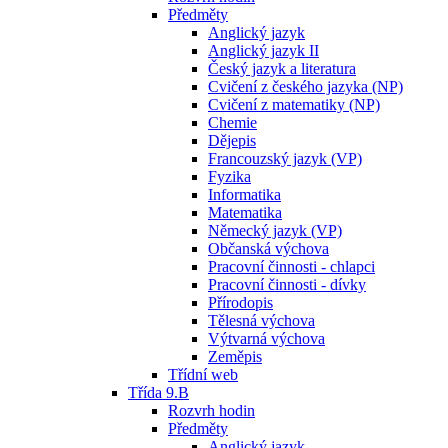
Předměty
Anglický jazyk
Anglický jazyk II
Český jazyk a literatura
Cvičení z českého jazyka (NP)
Cvičení z matematiky (NP)
Chemie
Dějepis
Francouzský jazyk (VP)
Fyzika
Informatika
Matematika
Německý jazyk (VP)
Občanská výchova
Pracovní činnosti - chlapci
Pracovní činnosti - dívky
Přírodopis
Tělesná výchova
Výtvarná výchova
Zeměpis
Třídní web
Třída 9.B
Rozvrh hodin
Předměty
Anglický jazyk