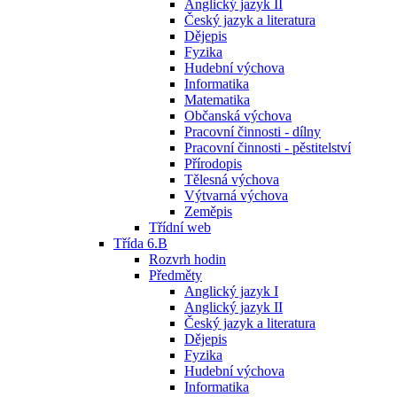
Anglický jazyk II
Český jazyk a literatura
Dějepis
Fyzika
Hudební výchova
Informatika
Matematika
Občanská výchova
Pracovní činnosti - dílny
Pracovní činnosti - pěstitelství
Přírodopis
Tělesná výchova
Výtvarná výchova
Zeměpis
Třídní web
Třída 6.B
Rozvrh hodin
Předměty
Anglický jazyk I
Anglický jazyk II
Český jazyk a literatura
Dějepis
Fyzika
Hudební výchova
Informatika