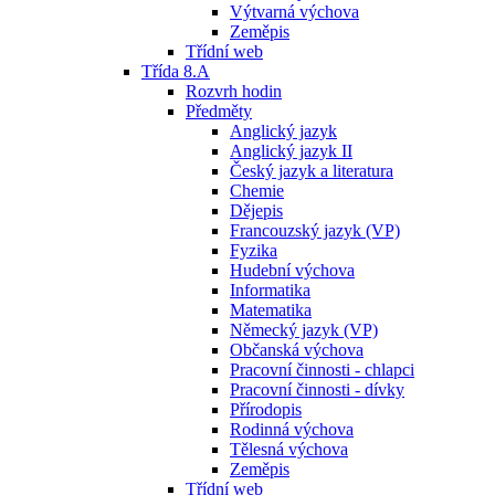
Výtvarná výchova
Zeměpis
Třídní web
Třída 8.A
Rozvrh hodin
Předměty
Anglický jazyk
Anglický jazyk II
Český jazyk a literatura
Chemie
Dějepis
Francouzský jazyk (VP)
Fyzika
Hudební výchova
Informatika
Matematika
Německý jazyk (VP)
Občanská výchova
Pracovní činnosti - chlapci
Pracovní činnosti - dívky
Přírodopis
Rodinná výchova
Tělesná výchova
Zeměpis
Třídní web