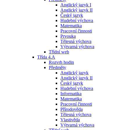
Anglický jazyk I
Anglický jazyk II
Český jazyk
Hudební výchova
Matematika
Pracovní činnosti
Prvouka
Tělesná výchova
Výtvarná výchova
Třídní web
Třída 4.A
Rozvrh hodin
Předměty
Anglický jazyk
Anglický jazyk II
Český jazyk
Hudební výchova
Informatika
Matematika
Pracovní činnosti
Přírodověda
Tělesná výchova
Vlastivěda
Výtvarná výchova