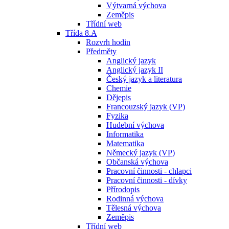
Výtvarná výchova
Zeměpis
Třídní web
Třída 8.A
Rozvrh hodin
Předměty
Anglický jazyk
Anglický jazyk II
Český jazyk a literatura
Chemie
Dějepis
Francouzský jazyk (VP)
Fyzika
Hudební výchova
Informatika
Matematika
Německý jazyk (VP)
Občanská výchova
Pracovní činnosti - chlapci
Pracovní činnosti - dívky
Přírodopis
Rodinná výchova
Tělesná výchova
Zeměpis
Třídní web