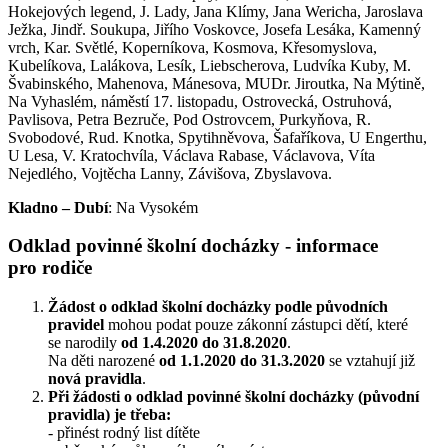
Hokejových legend, J. Lady, Jana Klímy, Jana Wericha, Jaroslava
Ježka, Jindř. Soukupa, Jiřího Voskovce, Josefa Lesáka, Kamenný
vrch, Kar. Světlé, Koperníkova, Kosmova, Křesomyslova,
Kubelíkova, Lalákova, Lesík, Liebscherova, Ludvíka Kuby, M.
Švabinského, Mahenova, Mánesova, MUDr. Jiroutka, Na Mýtině,
Na Vyhaslém, náměstí 17. listopadu, Ostrovecká, Ostruhová,
Pavlisova, Petra Bezruče, Pod Ostrovcem, Purkyňova, R.
Svobodové, Rud. Knotka, Spytihněvova, Šafaříkova, U Engerthu,
U Lesa, V. Kratochvíla, Václava Rabase, Václavova, Víta
Nejedlého, Vojtěcha Lanny, Závišova, Zbyslavova.
Kladno – Dubí
: Na Vysokém
Odklad povinné školní docházky - informace
pro rodiče
Žádost o odklad školní docházky podle původních
pravidel
mohou podat pouze zákonní zástupci dětí, které
se narodily
od 1.4.2020 do 31.8.2020
.
Na děti narozené
od 1.1.2020 do 31.3.2020
se vztahují již
nová pravidla
.
Při žádosti o odklad povinné školní docházky (původní
pravidla) je třeba:
- přinést rodný list dítěte