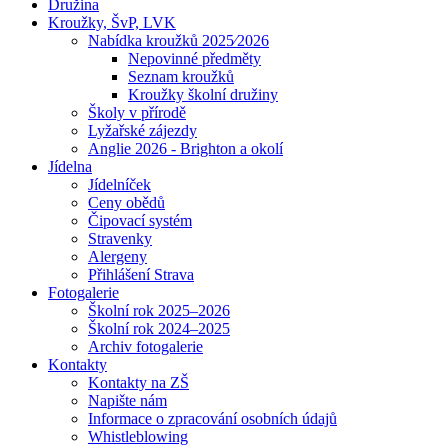
Družina
Kroužky, ŠvP, LVK
Nabídka kroužků 2025⁄2026
Nepovinné předměty
Seznam kroužků
Kroužky školní družiny
Školy v přírodě
Lyžařské zájezdy
Anglie 2026 - Brighton a okolí
Jídelna
Jídelníček
Ceny obědů
Čipovací systém
Stravenky
Alergeny
Přihlášení Strava
Fotogalerie
Školní rok 2025–2026
Školní rok 2024–2025
Archiv fotogalerie
Kontakty
Kontakty na ZŠ
Napište nám
Informace o zpracování osobních údajů
Whistleblowing