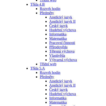
Třídní web
Třída 4.B
Rozvrh hodin
Předměty
Anglický jazyk
Anglický jazyk II
Český jazyk
Hudební výchova
Informatika
Matematika
Pracovní činnosti
Přírodověda
Tělesná výchova
Vlastivěda
Výtvarná výchova
Třídní web
Třída 5.A
Rozvrh hodin
Předměty
Anglický jazyk
Anglický jazyk II
Český jazyk
Hudební výchova
Informatika
Matematika