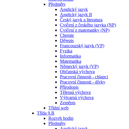
Předměty
Anglický jazyk
Anglický jazyk II
Český jazyk a literatura
Cvičení z českého jazyka (NP)
Cvičení z matematiky (NP)
Chemie
Dějepis
Francouzský jazyk (VP)
Fyzika
Informatika
Matematika
Německý jazyk (VP)
Občanská výchova
Pracovní činnosti - chlapci
Pracovní činnosti - dívky
Přírodopis
Tělesná výchova
Výtvarná výchova
Zeměpis
Třídní web
Třída 9.B
Rozvrh hodin
Předměty
Anglický jazyk