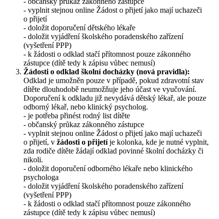
- občanský průkaz zákonného zástupce
- vyplnit stejnou online Žádost o přijetí jako mají uchazeči
o přijetí
- doložit doporučení dětského lékaře
- doložit vyjádření školského poradenského zařízení
(vyšetření PPP)
- k žádosti o odklad stačí přítomnost pouze zákonného
zástupce (dítě tedy k zápisu vůbec nemusí)
Žádosti o odklad školní docházky (nová pravidla):
Odklad je umožněn pouze v případě, pokud zdravotní stav
dítěte dlouhodobě neumožňuje jeho účast ve vyučování.
Doporučení k odkladu již nevydává dětský lékař, ale pouze
odborný lékař, nebo klinický psycholog.
- je potřeba přinést rodný list dítěte
- občanský průkaz zákonného zástupce
- vyplnit stejnou online Žádost o přijetí jako mají uchazeči
o přijetí, v
žádosti o přijetí
je kolonka, kde je nutné vyplnit,
zda rodiče dítěte žádají odklad povinné školní docházky či
nikoli.
- doložit doporučení odborného lékaře nebo klinického
psychologa
- doložit vyjádření školského poradenského zařízení
(vyšetření PPP)
- k žádosti o odklad stačí přítomnost pouze zákonného
zástupce (dítě tedy k zápisu vůbec nemusí)