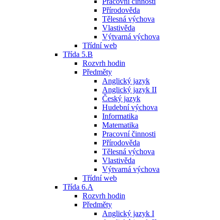
Pracovní činnosti
Přírodověda
Tělesná výchova
Vlastivěda
Výtvarná výchova
Třídní web
Třída 5.B
Rozvrh hodin
Předměty
Anglický jazyk
Anglický jazyk II
Český jazyk
Hudební výchova
Informatika
Matematika
Pracovní činnosti
Přírodověda
Tělesná výchova
Vlastivěda
Výtvarná výchova
Třídní web
Třída 6.A
Rozvrh hodin
Předměty
Anglický jazyk I