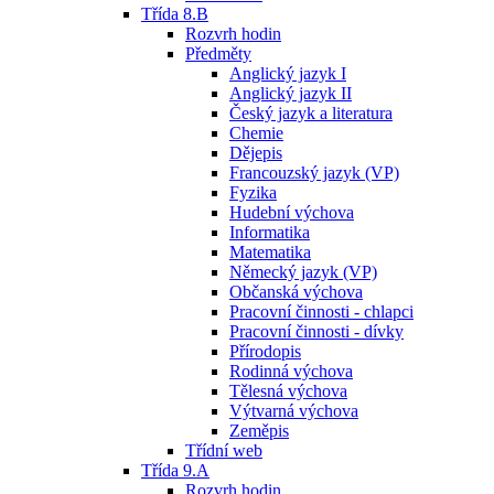
Třída 8.B
Rozvrh hodin
Předměty
Anglický jazyk I
Anglický jazyk II
Český jazyk a literatura
Chemie
Dějepis
Francouzský jazyk (VP)
Fyzika
Hudební výchova
Informatika
Matematika
Německý jazyk (VP)
Občanská výchova
Pracovní činnosti - chlapci
Pracovní činnosti - dívky
Přírodopis
Rodinná výchova
Tělesná výchova
Výtvarná výchova
Zeměpis
Třídní web
Třída 9.A
Rozvrh hodin