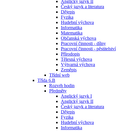
Anglický jazyk II
Český jazyk a literatura
Dějepis
Fyzika
Hudební výchova
Informatika
Matematika
Občanská výchova
Pracovní činnosti - dílny
Pracovní činnosti - pěstitelství
Přírodopis
Tělesná výchova
Výtvarná výchova
Zeměpis
Třídní web
Třída 6.B
Rozvrh hodin
Předměty
Anglický jazyk I
Anglický jazyk II
Český jazyk a literatura
Dějepis
Fyzika
Hudební výchova
Informatika