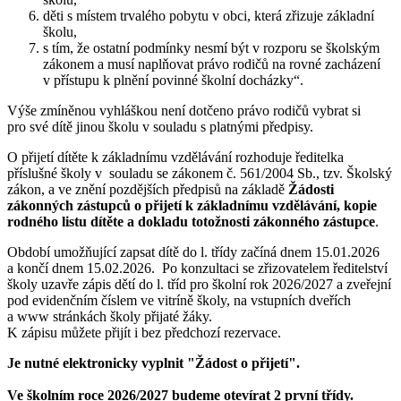
děti s místem trvalého pobytu v obci, která zřizuje základní
školu,
s tím, že ostatní podmínky nesmí být v rozporu se školským
zákonem a musí naplňovat právo rodičů na rovné zacházení
v přístupu k plnění povinné školní docházky“.
Výše zmíněnou vyhláškou není dotčeno právo rodičů vybrat si
pro své dítě jinou školu v souladu s platnými předpisy.
O přijetí dítěte k základnímu vzdělávání rozhoduje ředitelka
příslušné školy v souladu se zákonem č. 561/2004 Sb., tzv. Školský
zákon, a ve znění pozdějších předpisů na základě
Žádosti
zákonných zástupců o přijetí k základnímu vzdělávání, kopie
rodného listu dítěte a dokladu totožnosti zákonného zástupce
.
Období umožňující zapsat dítě do l. třídy začíná dnem 15.01.2026
a končí dnem 15.02.2026. Po konzultaci se zřizovatelem ředitelství
školy uzavře zápis dětí do l. tříd pro školní rok 2026/2027 a zveřejní
pod evidenčním číslem ve vitríně školy, na vstupních dveřích
a www stránkách školy přijaté žáky.
K zápisu můžete přijít i bez předchozí rezervace.
Je nutné elektronicky vyplnit "Žádost o přijetí".
Ve školním roce 2026/2027 budeme otevírat 2 první třídy.