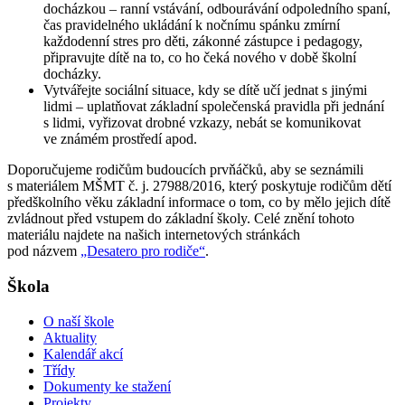
docházkou – ranní vstávání, odbourávání odpoledního spaní,
čas pravidelného ukládání k nočnímu spánku zmírní
každodenní stres pro děti, zákonné zástupce i pedagogy,
připravujte dítě na to, co ho čeká nového v době školní
docházky.
Vytvářejte sociální situace, kdy se dítě učí jednat s jinými
lidmi – uplatňovat základní společenská pravidla při jednání
s lidmi, vyřizovat drobné vzkazy, nebát se komunikovat
ve známém prostředí apod.
Doporučujeme rodičům budoucích prvňáčků, aby se seznámili
s materiálem MŠMT č. j. 27988/2016, který poskytuje rodičům dětí
předškolního věku základní informace o tom, co by mělo jejich dítě
zvládnout před vstupem do základní školy. Celé znění tohoto
materiálu najdete na našich internetových stránkách
pod názvem
„Desatero pro rodiče“
.
Škola
O naší škole
Aktuality
Kalendář akcí
Třídy
Dokumenty ke stažení
Projekty