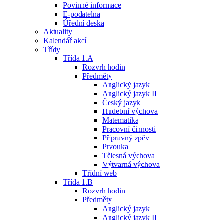
Povinné informace
E-podatelna
Úřední deska
Aktuality
Kalendář akcí
Třídy
Třída 1.A
Rozvrh hodin
Předměty
Anglický jazyk
Anglický jazyk II
Český jazyk
Hudební výchova
Matematika
Pracovní činnosti
Přípravný zpěv
Prvouka
Tělesná výchova
Výtvarná výchova
Třídní web
Třída 1.B
Rozvrh hodin
Předměty
Anglický jazyk
Anglický jazyk II