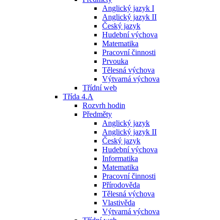
Anglický jazyk I
Anglický jazyk II
Český jazyk
Hudební výchova
Matematika
Pracovní činnosti
Prvouka
Tělesná výchova
Výtvarná výchova
Třídní web
Třída 4.A
Rozvrh hodin
Předměty
Anglický jazyk
Anglický jazyk II
Český jazyk
Hudební výchova
Informatika
Matematika
Pracovní činnosti
Přírodověda
Tělesná výchova
Vlastivěda
Výtvarná výchova