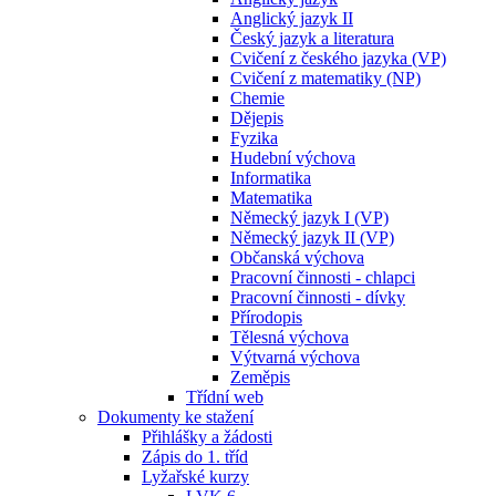
Anglický jazyk II
Český jazyk a literatura
Cvičení z českého jazyka (VP)
Cvičení z matematiky (NP)
Chemie
Dějepis
Fyzika
Hudební výchova
Informatika
Matematika
Německý jazyk I (VP)
Německý jazyk II (VP)
Občanská výchova
Pracovní činnosti - chlapci
Pracovní činnosti - dívky
Přírodopis
Tělesná výchova
Výtvarná výchova
Zeměpis
Třídní web
Dokumenty ke stažení
Přihlášky a žádosti
Zápis do 1. tříd
Lyžařské kurzy