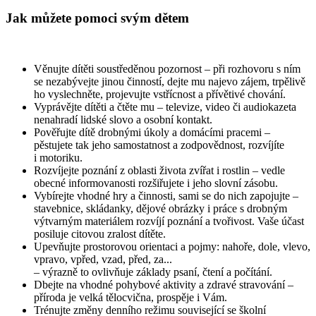
Jak můžete pomoci svým dětem
Věnujte dítěti soustředěnou pozornost – při rozhovoru s ním
se nezabývejte jinou činností, dejte mu najevo zájem, trpělivě
ho vyslechněte, projevujte vstřícnost a přívětivé chování.
Vyprávějte dítěti a čtěte mu – televize, video či audiokazeta
nenahradí lidské slovo a osobní kontakt.
Pověřujte dítě drobnými úkoly a domácími pracemi –
pěstujete tak jeho samostatnost a zodpovědnost, rozvíjíte
i motoriku.
Rozvíjejte poznání z oblasti života zvířat i rostlin – vedle
obecné informovanosti rozšiřujete i jeho slovní zásobu.
Vybírejte vhodné hry a činnosti, sami se do nich zapojujte –
stavebnice, skládanky, dějové obrázky i práce s drobným
výtvarným materiálem rozvíjí poznání a tvořivost. Vaše účast
posiluje citovou zralost dítěte.
Upevňujte prostorovou orientaci a pojmy: nahoře, dole, vlevo,
vpravo, vpřed, vzad, před, za...
– výrazně to ovlivňuje základy psaní, čtení a počítání.
Dbejte na vhodné pohybové aktivity a zdravé stravování –
příroda je velká tělocvična, prospěje i Vám.
Trénujte změny denního režimu související se školní