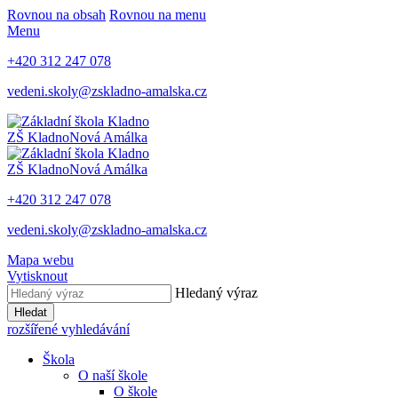
Rovnou na obsah
Rovnou na menu
Menu
+420 312 247 078
vedeni.skoly@zskladno-amalska.cz
ZŠ Kladno
Nová Amálka
ZŠ Kladno
Nová Amálka
+420 312 247 078
vedeni.skoly@zskladno-amalska.cz
Mapa webu
Vytisknout
Hledaný výraz
Hledat
rozšířené vyhledávání
Škola
O naší škole
O škole