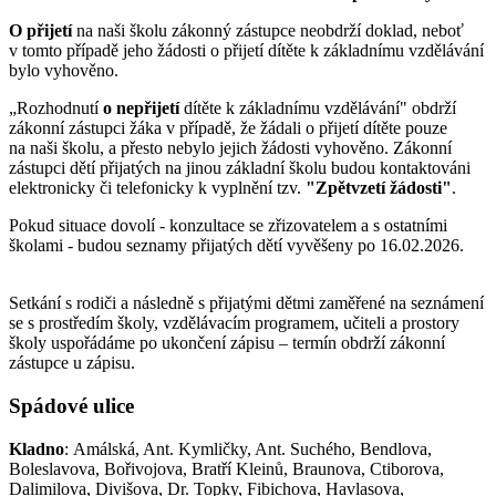
O přijetí
na naši školu zákonný zástupce neobdrží doklad, neboť
v tomto případě jeho žádosti o přijetí dítěte k základnímu vzdělávání
bylo vyhověno.
„Rozhodnutí
o nepřijetí
dítěte k základnímu vzdělávání" obdrží
zákonní zástupci žáka v případě, že žádali o přijetí dítěte pouze
na naši školu, a přesto nebylo jejich žádosti vyhověno. Zákonní
zástupci dětí přijatých na jinou základní školu budou kontaktováni
elektronicky či telefonicky k vyplnění tzv.
"Zpětvzetí žádosti"
.
Pokud situace dovolí - konzultace se zřizovatelem a s ostatními
školami - budou seznamy přijatých dětí vyvěšeny po 16.02.2026.
Setkání s rodiči a následně s přijatými dětmi zaměřené na seznámení
se s prostředím školy, vzdělávacím programem, učiteli a prostory
školy uspořádáme po ukončení zápisu – termín obdrží zákonní
zástupce u zápisu.
Spádové ulice
Kladno
: Amálská, Ant. Kymličky, Ant. Suchého, Bendlova,
Boleslavova, Bořivojova, Bratří Kleinů, Braunova, Ctiborova,
Dalimilova, Divišova, Dr. Topky, Fibichova, Havlasova,