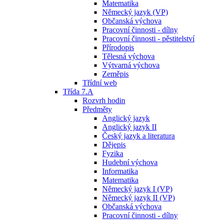
Matematika
Německý jazyk (VP)
Občanská výchova
Pracovní činnosti - dílny
Pracovní činnosti - pěstitelství
Přírodopis
Tělesná výchova
Výtvarná výchova
Zeměpis
Třídní web
Třída 7.A
Rozvrh hodin
Předměty
Anglický jazyk
Anglický jazyk II
Český jazyk a literatura
Dějepis
Fyzika
Hudební výchova
Informatika
Matematika
Německý jazyk I (VP)
Německý jazyk II (VP)
Občanská výchova
Pracovní činnosti - dílny