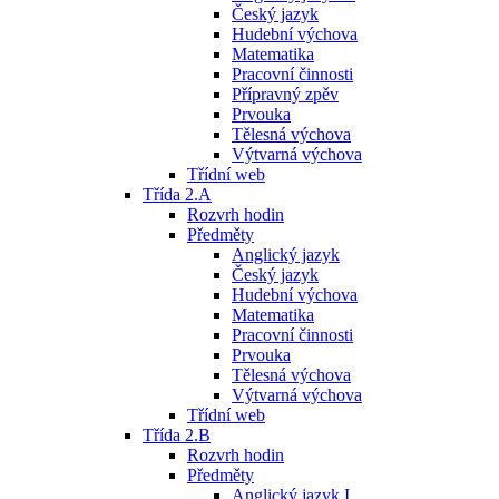
Český jazyk
Hudební výchova
Matematika
Pracovní činnosti
Přípravný zpěv
Prvouka
Tělesná výchova
Výtvarná výchova
Třídní web
Třída 2.A
Rozvrh hodin
Předměty
Anglický jazyk
Český jazyk
Hudební výchova
Matematika
Pracovní činnosti
Prvouka
Tělesná výchova
Výtvarná výchova
Třídní web
Třída 2.B
Rozvrh hodin
Předměty
Anglický jazyk I