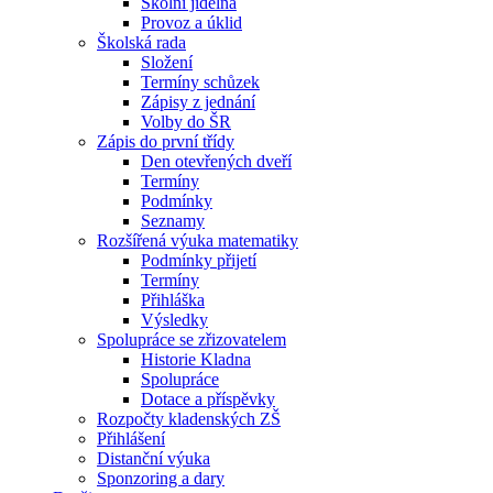
Školní jídelna
Provoz a úklid
Školská rada
Složení
Termíny schůzek
Zápisy z jednání
Volby do ŠR
Zápis do první třídy
Den otevřených dveří
Termíny
Podmínky
Seznamy
Rozšířená výuka matematiky
Podmínky přijetí
Termíny
Přihláška
Výsledky
Spolupráce se zřizovatelem
Historie Kladna
Spolupráce
Dotace a příspěvky
Rozpočty kladenských ZŠ
Přihlášení
Distanční výuka
Sponzoring a dary