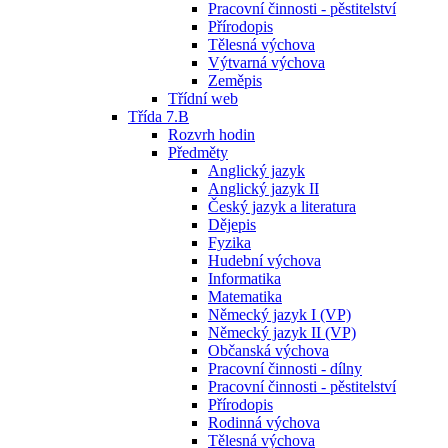
Pracovní činnosti - pěstitelství
Přírodopis
Tělesná výchova
Výtvarná výchova
Zeměpis
Třídní web
Třída 7.B
Rozvrh hodin
Předměty
Anglický jazyk
Anglický jazyk II
Český jazyk a literatura
Dějepis
Fyzika
Hudební výchova
Informatika
Matematika
Německý jazyk I (VP)
Německý jazyk II (VP)
Občanská výchova
Pracovní činnosti - dílny
Pracovní činnosti - pěstitelství
Přírodopis
Rodinná výchova
Tělesná výchova