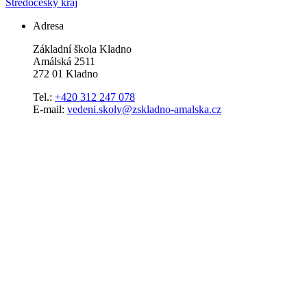
Středočeský kraj
Adresa
Základní škola Kladno
Amálská 2511
272 01 Kladno
Tel.:
+420 312 247 078
E-mail:
vedeni.skoly@zskladno-amalska.cz