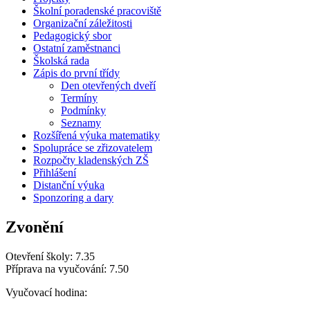
Školní poradenské pracoviště
Organizační záležitosti
Pedagogický sbor
Ostatní zaměstnanci
Školská rada
Zápis do první třídy
Den otevřených dveří
Termíny
Podmínky
Seznamy
Rozšířená výuka matematiky
Spolupráce se zřizovatelem
Rozpočty kladenských ZŠ
Přihlášení
Distanční výuka
Sponzoring a dary
Zvonění
Otevření školy: 7.35
Příprava na vyučování: 7.50
Vyučovací hodina: