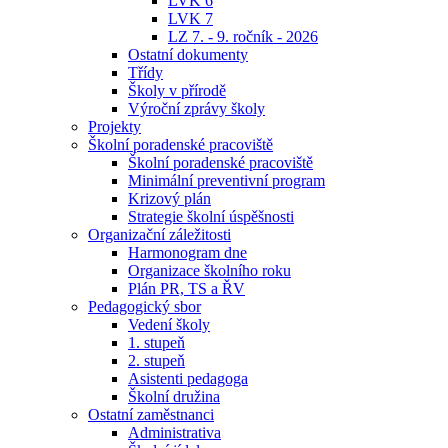
LVK 6
LVK 7
LZ 7. - 9. ročník - 2026
Ostatní dokumenty
Třídy
Školy v přírodě
Výroční zprávy školy
Projekty
Školní poradenské pracoviště
Školní poradenské pracoviště
Minimální preventivní program
Krizový plán
Strategie školní úspěšnosti
Organizační záležitosti
Harmonogram dne
Organizace školního roku
Plán PR, TS a ŘV
Pedagogický sbor
Vedení školy
1. stupeň
2. stupeň
Asistenti pedagoga
Školní družina
Ostatní zaměstnanci
Administrativa