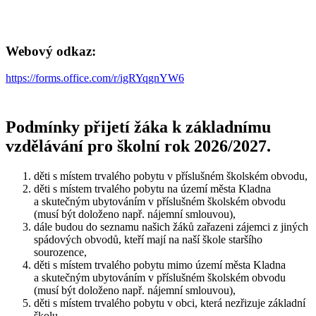
Webový odkaz:
https://forms.office.com/r/igRYqgnYW6
Podmínky přijetí žáka k základnímu
vzdělávání pro školní rok 2026/2027.
děti s místem trvalého pobytu v příslušném školském obvodu,
děti s místem trvalého pobytu na území města Kladna
a skutečným ubytováním v příslušném školském obvodu
(musí být doloženo např. nájemní smlouvou),
dále budou do seznamu našich žáků zařazeni zájemci z jiných
spádových obvodů, kteří mají na naší škole staršího
sourozence,
děti s místem trvalého pobytu mimo území města Kladna
a skutečným ubytováním v příslušném školském obvodu
(musí být doloženo např. nájemní smlouvou),
děti s místem trvalého pobytu v obci, která nezřizuje základní
školu,