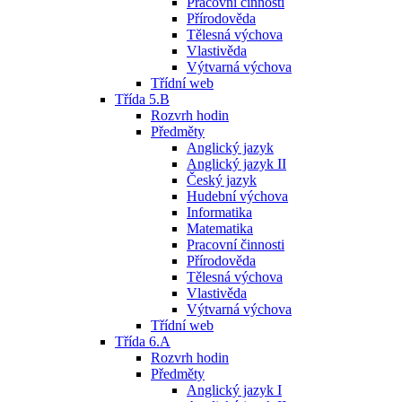
Pracovní činnosti
Přírodověda
Tělesná výchova
Vlastivěda
Výtvarná výchova
Třídní web
Třída 5.B
Rozvrh hodin
Předměty
Anglický jazyk
Anglický jazyk II
Český jazyk
Hudební výchova
Informatika
Matematika
Pracovní činnosti
Přírodověda
Tělesná výchova
Vlastivěda
Výtvarná výchova
Třídní web
Třída 6.A
Rozvrh hodin
Předměty
Anglický jazyk I