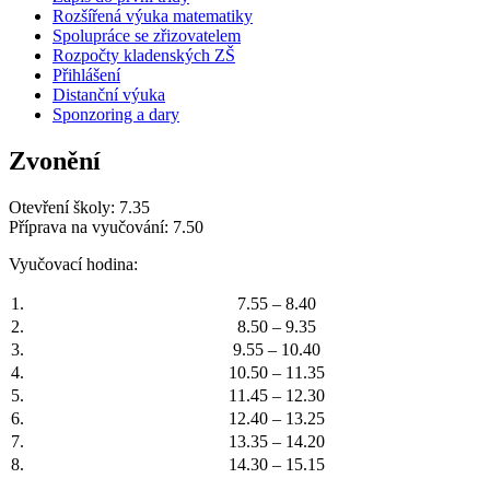
Rozšířená výuka matematiky
Spolupráce se zřizovatelem
Rozpočty kladenských ZŠ
Přihlášení
Distanční výuka
Sponzoring a dary
Zvonění
Otevření školy: 7.35
Příprava na vyučování: 7.50
Vyučovací hodina:
1.
7.55 – 8.40
2.
8.50 – 9.35
3.
9.55 – 10.40
4.
10.50 – 11.35
5.
11.45 – 12.30
6.
12.40 – 13.25
7.
13.35 – 14.20
8.
14.30 – 15.15