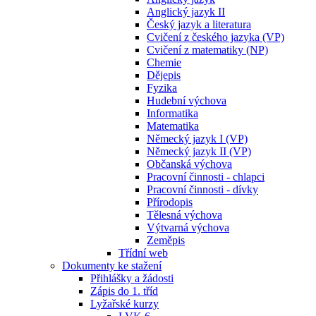
Anglický jazyk II
Český jazyk a literatura
Cvičení z českého jazyka (VP)
Cvičení z matematiky (NP)
Chemie
Dějepis
Fyzika
Hudební výchova
Informatika
Matematika
Německý jazyk I (VP)
Německý jazyk II (VP)
Občanská výchova
Pracovní činnosti - chlapci
Pracovní činnosti - dívky
Přírodopis
Tělesná výchova
Výtvarná výchova
Zeměpis
Třídní web
Dokumenty ke stažení
Přihlášky a žádosti
Zápis do 1. tříd
Lyžařské kurzy