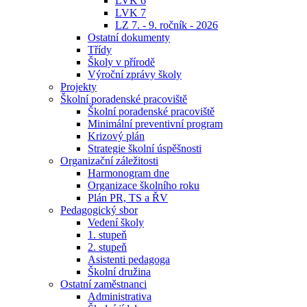
LVK 6
LVK 7
LZ 7. - 9. ročník - 2026
Ostatní dokumenty
Třídy
Školy v přírodě
Výroční zprávy školy
Projekty
Školní poradenské pracoviště
Školní poradenské pracoviště
Minimální preventivní program
Krizový plán
Strategie školní úspěšnosti
Organizační záležitosti
Harmonogram dne
Organizace školního roku
Plán PR, TS a ŘV
Pedagogický sbor
Vedení školy
1. stupeň
2. stupeň
Asistenti pedagoga
Školní družina
Ostatní zaměstnanci
Administrativa