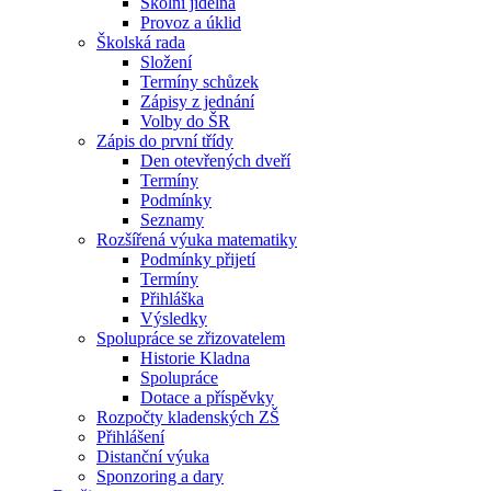
Školní jídelna
Provoz a úklid
Školská rada
Složení
Termíny schůzek
Zápisy z jednání
Volby do ŠR
Zápis do první třídy
Den otevřených dveří
Termíny
Podmínky
Seznamy
Rozšířená výuka matematiky
Podmínky přijetí
Termíny
Přihláška
Výsledky
Spolupráce se zřizovatelem
Historie Kladna
Spolupráce
Dotace a příspěvky
Rozpočty kladenských ZŠ
Přihlášení
Distanční výuka
Sponzoring a dary