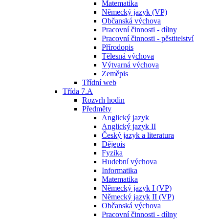
Matematika
Německý jazyk (VP)
Občanská výchova
Pracovní činnosti - dílny
Pracovní činnosti - pěstitelství
Přírodopis
Tělesná výchova
Výtvarná výchova
Zeměpis
Třídní web
Třída 7.A
Rozvrh hodin
Předměty
Anglický jazyk
Anglický jazyk II
Český jazyk a literatura
Dějepis
Fyzika
Hudební výchova
Informatika
Matematika
Německý jazyk I (VP)
Německý jazyk II (VP)
Občanská výchova
Pracovní činnosti - dílny