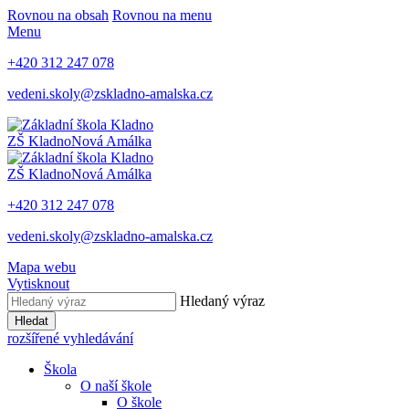
Rovnou na obsah
Rovnou na menu
Menu
+420 312 247 078
vedeni.skoly@zskladno-amalska.cz
ZŠ Kladno
Nová Amálka
ZŠ Kladno
Nová Amálka
+420 312 247 078
vedeni.skoly@zskladno-amalska.cz
Mapa webu
Vytisknout
Hledaný výraz
Hledat
rozšířené vyhledávání
Škola
O naší škole
O škole