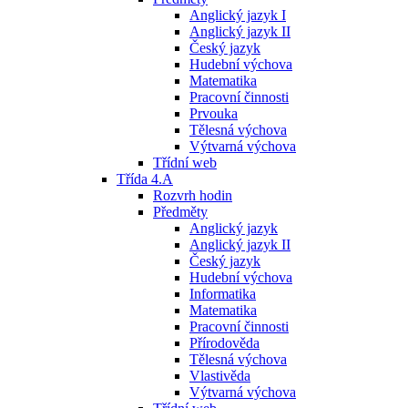
Anglický jazyk I
Anglický jazyk II
Český jazyk
Hudební výchova
Matematika
Pracovní činnosti
Prvouka
Tělesná výchova
Výtvarná výchova
Třídní web
Třída 4.A
Rozvrh hodin
Předměty
Anglický jazyk
Anglický jazyk II
Český jazyk
Hudební výchova
Informatika
Matematika
Pracovní činnosti
Přírodověda
Tělesná výchova
Vlastivěda
Výtvarná výchova