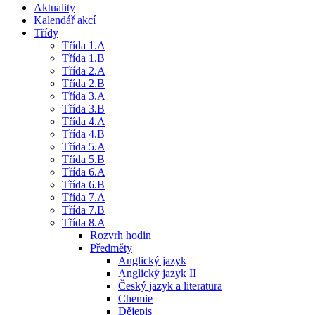
Aktuality
Kalendář akcí
Třídy
Třída 1.A
Třída 1.B
Třída 2.A
Třída 2.B
Třída 3.A
Třída 3.B
Třída 4.A
Třída 4.B
Třída 5.A
Třída 5.B
Třída 6.A
Třída 6.B
Třída 7.A
Třída 7.B
Třída 8.A
Rozvrh hodin
Předměty
Anglický jazyk
Anglický jazyk II
Český jazyk a literatura
Chemie
Dějepis