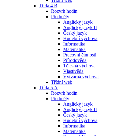
Třídní web
Třída 4.B
Rozvrh hodin
Předměty
Anglický jazyk
Anglický jazyk II
Český jazyk
Hudební výchova
Informatika
Matematika
Pracovní činnosti
Přírodověda
Tělesná výchova
Vlastivěda
Výtvarná výchova
Třídní web
Třída 5.A
Rozvrh hodin
Předměty
Anglický jazyk
Anglický jazyk II
Český jazyk
Hudební výchova
Informatika
Matematika