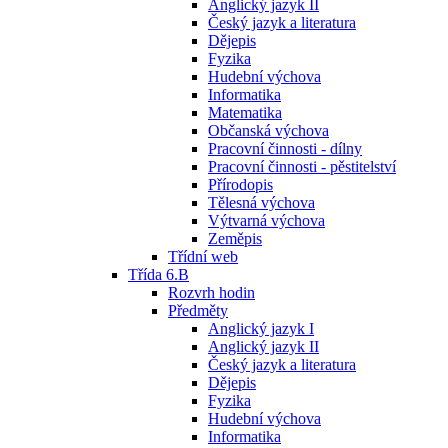
Anglický jazyk II
Český jazyk a literatura
Dějepis
Fyzika
Hudební výchova
Informatika
Matematika
Občanská výchova
Pracovní činnosti - dílny
Pracovní činnosti - pěstitelství
Přírodopis
Tělesná výchova
Výtvarná výchova
Zeměpis
Třídní web
Třída 6.B
Rozvrh hodin
Předměty
Anglický jazyk I
Anglický jazyk II
Český jazyk a literatura
Dějepis
Fyzika
Hudební výchova
Informatika