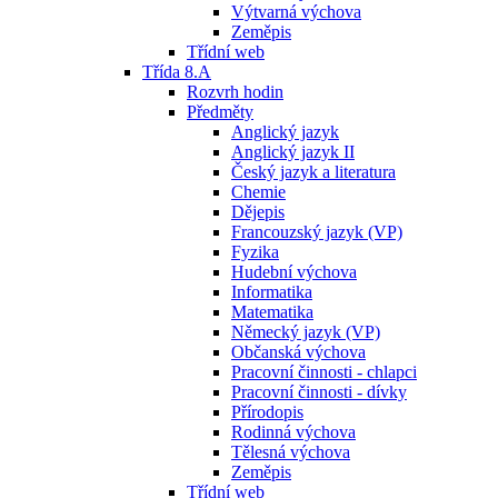
Výtvarná výchova
Zeměpis
Třídní web
Třída 8.A
Rozvrh hodin
Předměty
Anglický jazyk
Anglický jazyk II
Český jazyk a literatura
Chemie
Dějepis
Francouzský jazyk (VP)
Fyzika
Hudební výchova
Informatika
Matematika
Německý jazyk (VP)
Občanská výchova
Pracovní činnosti - chlapci
Pracovní činnosti - dívky
Přírodopis
Rodinná výchova
Tělesná výchova
Zeměpis
Třídní web