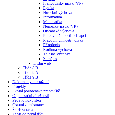
Francouzský jazyk (VP)
Fyzika
Hudební výchova
Informatika
Matematika
Německý jazyk (VP)
Občanská výchova
Pracovní činnosti - chlapci
Pracovní činnosti - dívky
Přírodopis
Rodinná výchova
Tělesná výchova
Zeměpis
Třídní web
Třída 8.B
Třída 9.A
Třída 9.B
Dokumenty ke stažení
Projekty
Školní poradenské pracoviště
Organizační záležitosti
Pedagogický sbor
Ostatní zaměstnanci
Školská rada
Zápis do první třídy