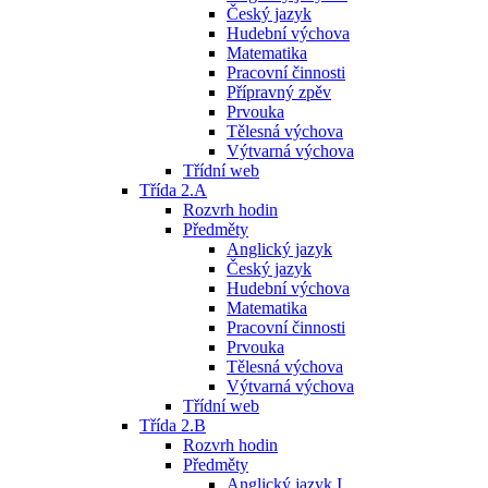
Český jazyk
Hudební výchova
Matematika
Pracovní činnosti
Přípravný zpěv
Prvouka
Tělesná výchova
Výtvarná výchova
Třídní web
Třída 2.A
Rozvrh hodin
Předměty
Anglický jazyk
Český jazyk
Hudební výchova
Matematika
Pracovní činnosti
Prvouka
Tělesná výchova
Výtvarná výchova
Třídní web
Třída 2.B
Rozvrh hodin
Předměty
Anglický jazyk I