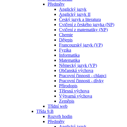
Předměty
Anglický jazyk
Anglický jazyk II
Český jazyk a literatura
Cvičení z českého jazyka (NP)
Cvičení z matematiky (NP)
Chemie
Dějepis
Francouzský jazyk (VP)
Fyzika
Informatika
Matematika
Německý jazyk (VP)
Občanská výchova
Pracovní činnosti - chlapci
Pracovní činnosti - dívky
Přírodopis
Tělesná výchova
Výtvarná výchova
Zeměpis
Třídní web
Třída 9.B
Rozvrh hodin
Předměty
Anglický jazyk