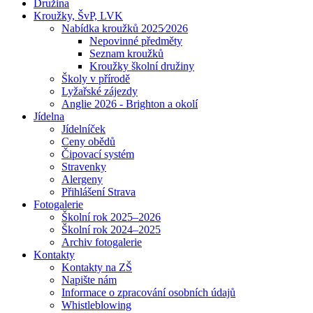
Družina
Kroužky, ŠvP, LVK
Nabídka kroužků 2025⁄2026
Nepovinné předměty
Seznam kroužků
Kroužky školní družiny
Školy v přírodě
Lyžařské zájezdy
Anglie 2026 - Brighton a okolí
Jídelna
Jídelníček
Ceny obědů
Čipovací systém
Stravenky
Alergeny
Přihlášení Strava
Fotogalerie
Školní rok 2025–2026
Školní rok 2024–2025
Archiv fotogalerie
Kontakty
Kontakty na ZŠ
Napište nám
Informace o zpracování osobních údajů
Whistleblowing