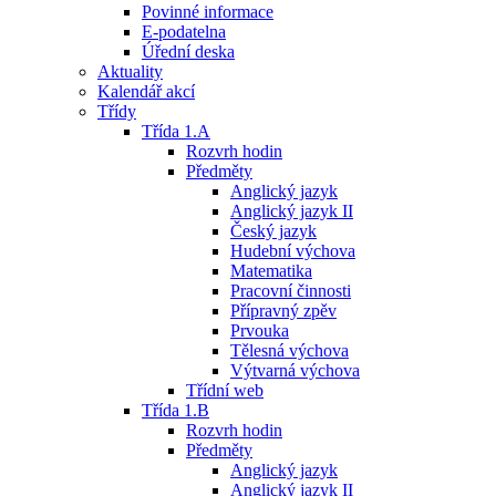
Povinné informace
E-podatelna
Úřední deska
Aktuality
Kalendář akcí
Třídy
Třída 1.A
Rozvrh hodin
Předměty
Anglický jazyk
Anglický jazyk II
Český jazyk
Hudební výchova
Matematika
Pracovní činnosti
Přípravný zpěv
Prvouka
Tělesná výchova
Výtvarná výchova
Třídní web
Třída 1.B
Rozvrh hodin
Předměty
Anglický jazyk
Anglický jazyk II