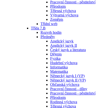
Pracovní činnosti - pěstitelství
Přírodopis
Tělesná výchova
Výtvarná výchova
Zeměpis
Třídní web
Třída 7.B
Rozvrh hodin
Předměty
Anglický jazyk
Anglický jazyk II
Český jazyk a literatura
Dějepis
Fyzika
Hudební výchova
Informatika
Matematika
Německý jazyk I (VP)
Německý jazyk II (VP)
Občanská výchova
Pracovní činnosti - dílny
Pracovní činnosti - pěstitelství
Přírodopis
Rodinná výchova
Tělesná výchova