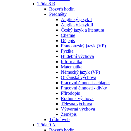
Třída 8.B
Rozvrh hodin
Předměty
Anglický jazyk I
Anglický jazyk II
Český jazyk a literatura
Chemie
Dějepis
Francouzský jazyk (VP)
Fyzika
Hudební výchova
Informatika
Matematika
Německý jazyk (VP)
Občanská výchova
Pracovní činnosti - chlapci
Pracovní činnosti - dívky
Přírodopis
Rodinná výchova
Tělesná výchova
Výtvarná výchova
Zeměpis
Třídní web
Třída 9.A
Rozvrh hodin