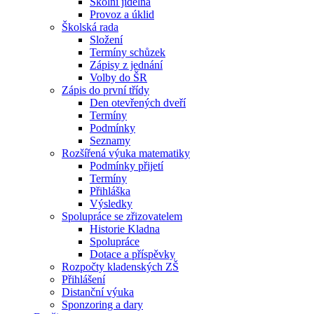
Školní jídelna
Provoz a úklid
Školská rada
Složení
Termíny schůzek
Zápisy z jednání
Volby do ŠR
Zápis do první třídy
Den otevřených dveří
Termíny
Podmínky
Seznamy
Rozšířená výuka matematiky
Podmínky přijetí
Termíny
Přihláška
Výsledky
Spolupráce se zřizovatelem
Historie Kladna
Spolupráce
Dotace a příspěvky
Rozpočty kladenských ZŠ
Přihlášení
Distanční výuka
Sponzoring a dary