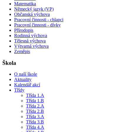
Matematika
Německý jazyk (VP)
Občanská výchova
Pracovní činnosti - chlapci
Pracovní činnosti - dívky
Přírodopis
Rodinná výchova
Tělesná výchova
Výtvarná výchova
Zeměpis
Škola
O naší škole
Aktuality
Kalendář akcí
Třídy
Třída 1.A
Třída 1.B
Třída 2.A
Třída 2.B
Třída 3.A
Třída 3.B
Třída 4.A