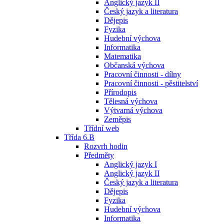
Anglický jazyk II
Český jazyk a literatura
Dějepis
Fyzika
Hudební výchova
Informatika
Matematika
Občanská výchova
Pracovní činnosti - dílny
Pracovní činnosti - pěstitelství
Přírodopis
Tělesná výchova
Výtvarná výchova
Zeměpis
Třídní web
Třída 6.B
Rozvrh hodin
Předměty
Anglický jazyk I
Anglický jazyk II
Český jazyk a literatura
Dějepis
Fyzika
Hudební výchova
Informatika