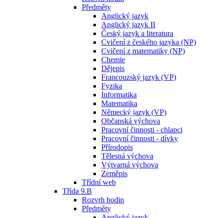
Předměty
Anglický jazyk
Anglický jazyk II
Český jazyk a literatura
Cvičení z českého jazyka (NP)
Cvičení z matematiky (NP)
Chemie
Dějepis
Francouzský jazyk (VP)
Fyzika
Informatika
Matematika
Německý jazyk (VP)
Občanská výchova
Pracovní činnosti - chlapci
Pracovní činnosti - dívky
Přírodopis
Tělesná výchova
Výtvarná výchova
Zeměpis
Třídní web
Třída 9.B
Rozvrh hodin
Předměty
Anglický jazyk