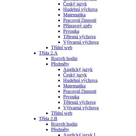
Český jazyk
Hudební výchova
Matematika
Pracovní činnosti
Přípravný zpěv
Prvouka
Tělesná výchova
Výtvarná výchova
Třídní web
Třída 2.A
Rozvrh hodin
Předměty
Anglický jazyk
Český jazyk
Hudební výchova
Matematika
Pracovní činnosti
Prvouka
Tělesná výchova
Výtvarná výchova
Třídní web
Třída 2.B
Rozvrh hodin
Předměty
Anglický jazyk I