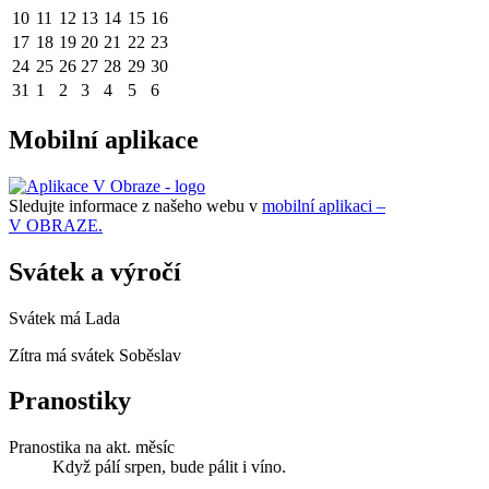
10
11
12
13
14
15
16
17
18
19
20
21
22
23
24
25
26
27
28
29
30
31
1
2
3
4
5
6
Mobilní aplikace
Sledujte informace z našeho webu v
mobilní aplikaci –
V OBRAZE.
Svátek a výročí
Svátek má
Lada
Zítra má svátek
Soběslav
Pranostiky
Pranostika na akt. měsíc
Když pálí srpen, bude pálit i víno.