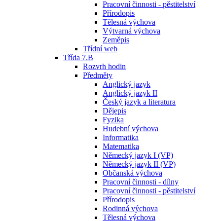
Pracovní činnosti - pěstitelství
Přírodopis
Tělesná výchova
Výtvarná výchova
Zeměpis
Třídní web
Třída 7.B
Rozvrh hodin
Předměty
Anglický jazyk
Anglický jazyk II
Český jazyk a literatura
Dějepis
Fyzika
Hudební výchova
Informatika
Matematika
Německý jazyk I (VP)
Německý jazyk II (VP)
Občanská výchova
Pracovní činnosti - dílny
Pracovní činnosti - pěstitelství
Přírodopis
Rodinná výchova
Tělesná výchova