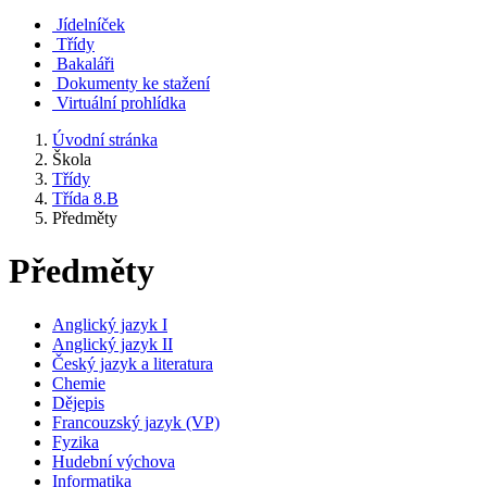
Jídelníček
Třídy
Bakaláři
Dokumenty ke stažení
Virtuální prohlídka
Úvodní stránka
Škola
Třídy
Třída 8.B
Předměty
Předměty
Anglický jazyk I
Anglický jazyk II
Český jazyk a literatura
Chemie
Dějepis
Francouzský jazyk (VP)
Fyzika
Hudební výchova
Informatika