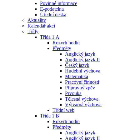
Povinné informace
E-podatelna
Úřední deska
Aktuality
Kalendář akcí
Třídy
Třída 1.A
Rozvrh hodin
Předměty
Anglický jazyk
Anglický jazyk II
Český jazyk
Hudební výchova
Matematika
Pracovní činnosti
Přípravný zpěv
Prvouka
Tělesná výchova
Výtvarná výchova
Třídní web
Třída 1.B
Rozvrh hodin
Předměty
Anglický jazyk
Anglický jazyk II