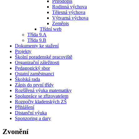
Přírodopis
Rodinná výchova
Tělesná výchova
Výtvarná výchova
Zeměpis
Třídní web
Třída 9.A
Třída 9.B
Dokumenty ke stažení
Projekty
Školní poradenské pracoviště
Organizační záležitosti
Pedagogický sbor
Ostatní zaměstnanci
Školská rada
Zápis do první třídy
Rozšířená výuka matematiky
Spolupráce se zřizovatelem
Rozpočty kladenských ZŠ
Přihlášení
Distanční výuka
Sponzoring a dary
Zvonění