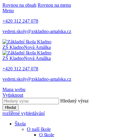
Rovnou na obsah
Rovnou na menu
Menu
+420 312 247 078
vedeni.skoly@zskladno-amalska.cz
ZŠ Kladno
Nová Amálka
ZŠ Kladno
Nová Amálka
+420 312 247 078
vedeni.skoly@zskladno-amalska.cz
Mapa webu
Vytisknout
Hledaný výraz
Hledat
rozšířené vyhledávání
Škola
O naší škole
O škole