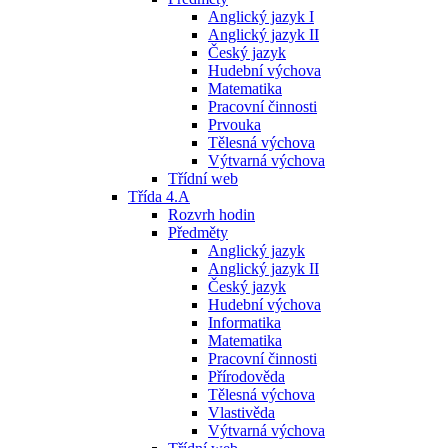
Anglický jazyk I
Anglický jazyk II
Český jazyk
Hudební výchova
Matematika
Pracovní činnosti
Prvouka
Tělesná výchova
Výtvarná výchova
Třídní web
Třída 4.A
Rozvrh hodin
Předměty
Anglický jazyk
Anglický jazyk II
Český jazyk
Hudební výchova
Informatika
Matematika
Pracovní činnosti
Přírodověda
Tělesná výchova
Vlastivěda
Výtvarná výchova