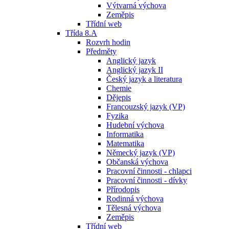
Výtvarná výchova
Zeměpis
Třídní web
Třída 8.A
Rozvrh hodin
Předměty
Anglický jazyk
Anglický jazyk II
Český jazyk a literatura
Chemie
Dějepis
Francouzský jazyk (VP)
Fyzika
Hudební výchova
Informatika
Matematika
Německý jazyk (VP)
Občanská výchova
Pracovní činnosti - chlapci
Pracovní činnosti - dívky
Přírodopis
Rodinná výchova
Tělesná výchova
Zeměpis
Třídní web