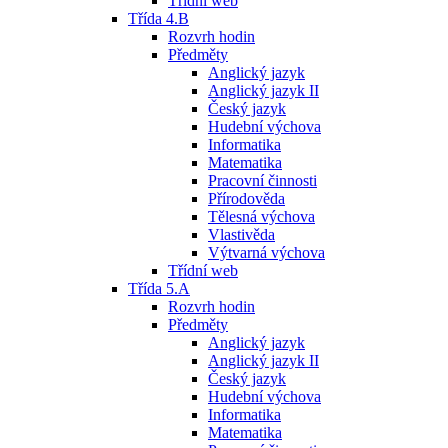
Třídní web
Třída 4.B
Rozvrh hodin
Předměty
Anglický jazyk
Anglický jazyk II
Český jazyk
Hudební výchova
Informatika
Matematika
Pracovní činnosti
Přírodověda
Tělesná výchova
Vlastivěda
Výtvarná výchova
Třídní web
Třída 5.A
Rozvrh hodin
Předměty
Anglický jazyk
Anglický jazyk II
Český jazyk
Hudební výchova
Informatika
Matematika