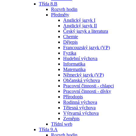
Třída 8.B
Rozvrh hodin
Předměty
Anglický jazyk I
Anglický jazyk II
Český jazyk a literatura
Chemie
Dějepis
Francouzský jazyk (VP)
Fyzika
Hudební výchova
Informatika
Matematika
Německý jazyk (VP)
Občanská výchova
Pracovní činnosti - chlapci
Pracovní činnosti - dívky
Přírodopis
Rodinná výchova
Tělesná výchova
Výtvarná výchova
Zeměpis
Třídní web
Třída 9.A
Rozvrh hodin