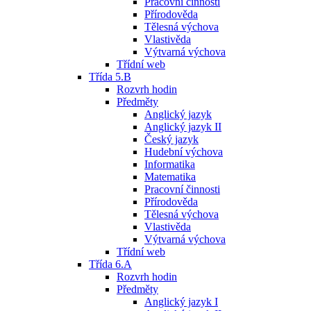
Pracovní činnosti
Přírodověda
Tělesná výchova
Vlastivěda
Výtvarná výchova
Třídní web
Třída 5.B
Rozvrh hodin
Předměty
Anglický jazyk
Anglický jazyk II
Český jazyk
Hudební výchova
Informatika
Matematika
Pracovní činnosti
Přírodověda
Tělesná výchova
Vlastivěda
Výtvarná výchova
Třídní web
Třída 6.A
Rozvrh hodin
Předměty
Anglický jazyk I