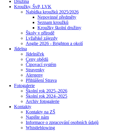
Družina
Kroužky, ŠvP, LVK
Nabídka kroužků 2025⁄2026
Nepovinné předměty
Seznam kroužků
Kroužky školní družiny
Školy v přírodě
Lyžařské zájezdy
Anglie 2026 - Brighton a okolí
Jídelna
Jídelníček
Ceny obědů
Čipovací systém
Stravenky
Alergeny
Přihlášení Strava
Fotogalerie
Školní rok 2025–2026
Školní rok 2024–2025
Archiv fotogalerie
Kontakty
Kontakty na ZŠ
Napište nám
Informace o zpracování osobních údajů
Whistleblowing