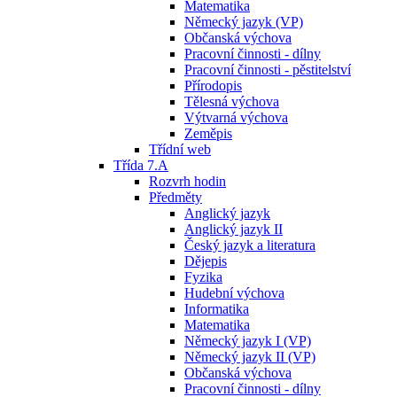
Matematika
Německý jazyk (VP)
Občanská výchova
Pracovní činnosti - dílny
Pracovní činnosti - pěstitelství
Přírodopis
Tělesná výchova
Výtvarná výchova
Zeměpis
Třídní web
Třída 7.A
Rozvrh hodin
Předměty
Anglický jazyk
Anglický jazyk II
Český jazyk a literatura
Dějepis
Fyzika
Hudební výchova
Informatika
Matematika
Německý jazyk I (VP)
Německý jazyk II (VP)
Občanská výchova
Pracovní činnosti - dílny