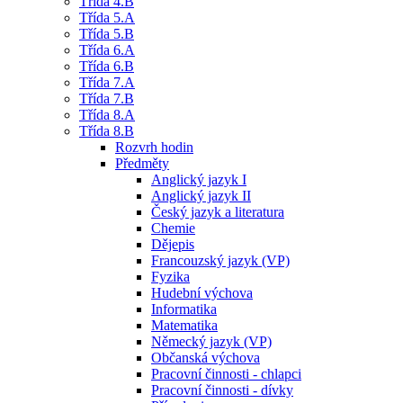
Třída 4.B
Třída 5.A
Třída 5.B
Třída 6.A
Třída 6.B
Třída 7.A
Třída 7.B
Třída 8.A
Třída 8.B
Rozvrh hodin
Předměty
Anglický jazyk I
Anglický jazyk II
Český jazyk a literatura
Chemie
Dějepis
Francouzský jazyk (VP)
Fyzika
Hudební výchova
Informatika
Matematika
Německý jazyk (VP)
Občanská výchova
Pracovní činnosti - chlapci
Pracovní činnosti - dívky