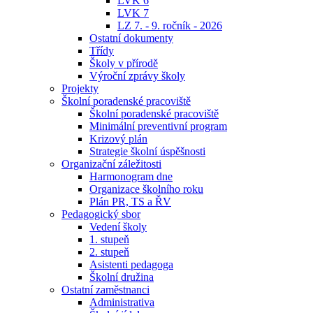
LVK 6
LVK 7
LZ 7. - 9. ročník - 2026
Ostatní dokumenty
Třídy
Školy v přírodě
Výroční zprávy školy
Projekty
Školní poradenské pracoviště
Školní poradenské pracoviště
Minimální preventivní program
Krizový plán
Strategie školní úspěšnosti
Organizační záležitosti
Harmonogram dne
Organizace školního roku
Plán PR, TS a ŘV
Pedagogický sbor
Vedení školy
1. stupeň
2. stupeň
Asistenti pedagoga
Školní družina
Ostatní zaměstnanci
Administrativa