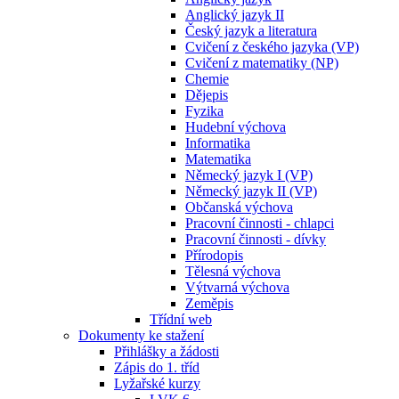
Anglický jazyk II
Český jazyk a literatura
Cvičení z českého jazyka (VP)
Cvičení z matematiky (NP)
Chemie
Dějepis
Fyzika
Hudební výchova
Informatika
Matematika
Německý jazyk I (VP)
Německý jazyk II (VP)
Občanská výchova
Pracovní činnosti - chlapci
Pracovní činnosti - dívky
Přírodopis
Tělesná výchova
Výtvarná výchova
Zeměpis
Třídní web
Dokumenty ke stažení
Přihlášky a žádosti
Zápis do 1. tříd
Lyžařské kurzy