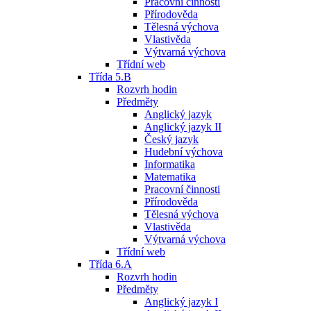
Pracovní činnosti
Přírodověda
Tělesná výchova
Vlastivěda
Výtvarná výchova
Třídní web
Třída 5.B
Rozvrh hodin
Předměty
Anglický jazyk
Anglický jazyk II
Český jazyk
Hudební výchova
Informatika
Matematika
Pracovní činnosti
Přírodověda
Tělesná výchova
Vlastivěda
Výtvarná výchova
Třídní web
Třída 6.A
Rozvrh hodin
Předměty
Anglický jazyk I