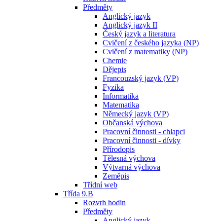
Předměty
Anglický jazyk
Anglický jazyk II
Český jazyk a literatura
Cvičení z českého jazyka (NP)
Cvičení z matematiky (NP)
Chemie
Dějepis
Francouzský jazyk (VP)
Fyzika
Informatika
Matematika
Německý jazyk (VP)
Občanská výchova
Pracovní činnosti - chlapci
Pracovní činnosti - dívky
Přírodopis
Tělesná výchova
Výtvarná výchova
Zeměpis
Třídní web
Třída 9.B
Rozvrh hodin
Předměty
Anglický jazyk