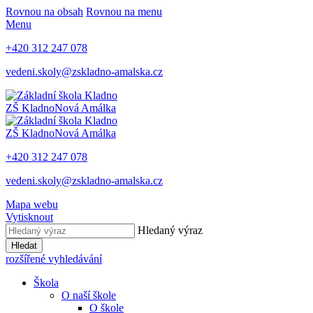
Rovnou na obsah
Rovnou na menu
Menu
+420 312 247 078
vedeni.skoly@zskladno-amalska.cz
ZŠ Kladno
Nová Amálka
ZŠ Kladno
Nová Amálka
+420 312 247 078
vedeni.skoly@zskladno-amalska.cz
Mapa webu
Vytisknout
Hledaný výraz
Hledat
rozšířené vyhledávání
Škola
O naší škole
O škole