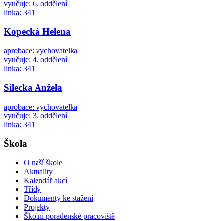
vyučuje: 6. oddělení
linka: 341
Kopecká Helena
aprobace: vychovatelka
vyučuje: 4. oddělení
linka: 341
Silecka Anžela
aprobace: vychovatelka
vyučuje: 3. oddělení
linka: 341
Škola
O naší škole
Aktuality
Kalendář akcí
Třídy
Dokumenty ke stažení
Projekty
Školní poradenské pracoviště