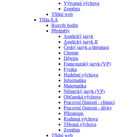
Výtvarná výchova
Zeměpis
Třídní web
Třída 8.A
Rozvrh hodin
Předměty
Anglický jazyk
Anglický jazyk II
Český jazyk a literatura
Chemie
Dějepis
Francouzský jazyk (VP)
Fyzika
Hudební výchova
Informatika
Matematika
Německý jazyk (VP)
Občanská výchova
Pracovní činnosti - chlapci
Pracovní činnosti - dívky
Přírodopis
Rodinná výchova
Tělesná výchova
Zeměpis
Třídní web