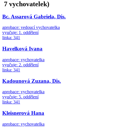
7 vychovatelek)
Bc. Assarová Gabriela, Dis.
aprobace: vedoucí vychovatelka
vyučuje: 1. oddělení
linka: 341
Havelková Ivana
aprobace: vychovatelka
vyučuje: 2. oddělení
linka: 341
Kadounová Zuzana, Dis.
aprobace: vychovatelka
vyučuje: 5. oddělení
linka: 341
Kleisnerová Hana
aprobace: vychovatelka