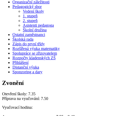
Organizační záležitosti
Pedagogický sbor
Vedení školy
1. stupeň
2. stupeň
Asistenti pedagoga
Školní družina
Ostatní zaměstnanci
Školská rada
Zápis do první třídy
Rozšířená výuka matematiky
Spolupráce se zřizovatelem
Rozpočty kladenských ZŠ
Přihlášení
Distanční výuka
Sponzoring a dary
Zvonění
Otevření školy: 7.35
Příprava na vyučování: 7.50
Vyučovací hodina: