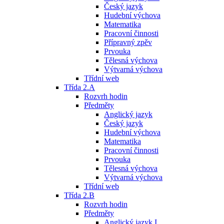
Český jazyk
Hudební výchova
Matematika
Pracovní činnosti
Přípravný zpěv
Prvouka
Tělesná výchova
Výtvarná výchova
Třídní web
Třída 2.A
Rozvrh hodin
Předměty
Anglický jazyk
Český jazyk
Hudební výchova
Matematika
Pracovní činnosti
Prvouka
Tělesná výchova
Výtvarná výchova
Třídní web
Třída 2.B
Rozvrh hodin
Předměty
Anglický jazyk I