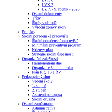
LVK 6
LVK 7
LZ 7. - 9. ročník - 2026
Ostatní dokumenty
Třídy
Školy v přírodě
Výroční zprávy školy
Projekty
Školní poradenské pracoviště
Školní poradenské pracoviště
Minimální preventivní program
Krizový plán
Strategie školní úspěšnosti
Organizační záležitosti
Harmonogram dne
Organizace školního roku
Plán PR, TS a ŘV
Pedagogický sbor
Vedení školy
1. stupeň
2. stupeň
Asistenti pedagoga
Školní družina
Ostatní zaměstnanci
Administrativa