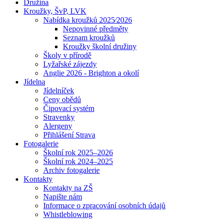
Družina
Kroužky, ŠvP, LVK
Nabídka kroužků 2025⁄2026
Nepovinné předměty
Seznam kroužků
Kroužky školní družiny
Školy v přírodě
Lyžařské zájezdy
Anglie 2026 - Brighton a okolí
Jídelna
Jídelníček
Ceny obědů
Čipovací systém
Stravenky
Alergeny
Přihlášení Strava
Fotogalerie
Školní rok 2025–2026
Školní rok 2024–2025
Archiv fotogalerie
Kontakty
Kontakty na ZŠ
Napište nám
Informace o zpracování osobních údajů
Whistleblowing