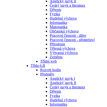
Anglický jazyk II
Český jazyk a literatura
Dějepis
Fyzika
Hudební výchova
Informatika
Matematika
Občanská výchova
Pracovní činnosti - dílny
Pracovní činnosti - pěstitelství
Přírodopis
Tělesná výchova
Výtvarná výchova
Zeměpis
Třídní web
Třída 6.B
Rozvrh hodin
Předměty
Anglický jazyk I
Anglický jazyk II
Český jazyk a literatura
Dějepis
Fyzika
Hudební výchova
Informatika