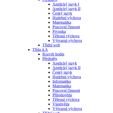
Anglický jazyk I
Anglický jazyk II
Český jazyk
Hudební výchova
Matematika
Pracovní činnosti
Prvouka
Tělesná výchova
Výtvarná výchova
Třídní web
Třída 4.A
Rozvrh hodin
Předměty
Anglický jazyk
Anglický jazyk II
Český jazyk
Hudební výchova
Informatika
Matematika
Pracovní činnosti
Přírodověda
Tělesná výchova
Vlastivěda
Výtvarná výchova