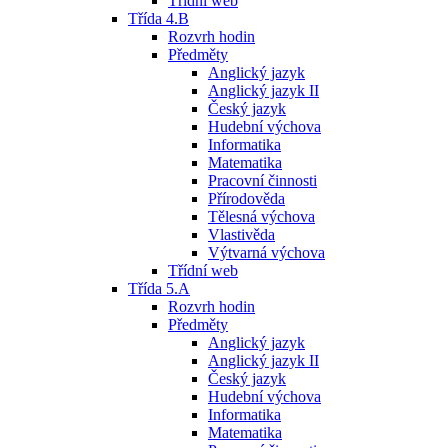
Třídní web
Třída 4.B
Rozvrh hodin
Předměty
Anglický jazyk
Anglický jazyk II
Český jazyk
Hudební výchova
Informatika
Matematika
Pracovní činnosti
Přírodověda
Tělesná výchova
Vlastivěda
Výtvarná výchova
Třídní web
Třída 5.A
Rozvrh hodin
Předměty
Anglický jazyk
Anglický jazyk II
Český jazyk
Hudební výchova
Informatika
Matematika