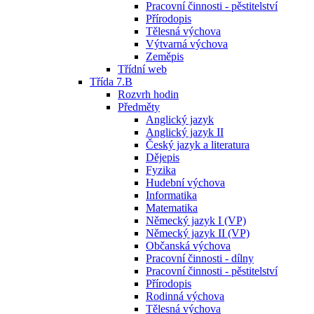
Pracovní činnosti - pěstitelství
Přírodopis
Tělesná výchova
Výtvarná výchova
Zeměpis
Třídní web
Třída 7.B
Rozvrh hodin
Předměty
Anglický jazyk
Anglický jazyk II
Český jazyk a literatura
Dějepis
Fyzika
Hudební výchova
Informatika
Matematika
Německý jazyk I (VP)
Německý jazyk II (VP)
Občanská výchova
Pracovní činnosti - dílny
Pracovní činnosti - pěstitelství
Přírodopis
Rodinná výchova
Tělesná výchova