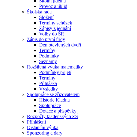
Školní jídelna
Provoz a úklid
Školská rada
Složení
Termíny schůzek
Zápisy z jednání
Volby do ŠR
Zápis do první třídy
Den otevřených dveří
Termíny
Podmínky
Seznamy
Rozšířená výuka matematiky
Podmínky přijetí
Termíny
Přihláška
Výsledky
Spolupráce se zřizovatelem
Historie Kladna
Spolupráce
Dotace a příspěvky
Rozpočty kladenských ZŠ
Přihlášení
Distanční výuka
Sponzoring a dary