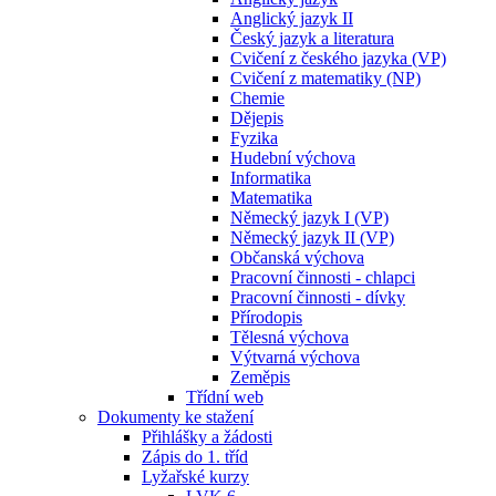
Anglický jazyk II
Český jazyk a literatura
Cvičení z českého jazyka (VP)
Cvičení z matematiky (NP)
Chemie
Dějepis
Fyzika
Hudební výchova
Informatika
Matematika
Německý jazyk I (VP)
Německý jazyk II (VP)
Občanská výchova
Pracovní činnosti - chlapci
Pracovní činnosti - dívky
Přírodopis
Tělesná výchova
Výtvarná výchova
Zeměpis
Třídní web
Dokumenty ke stažení
Přihlášky a žádosti
Zápis do 1. tříd
Lyžařské kurzy