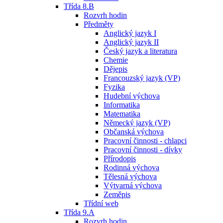
Třída 8.B
Rozvrh hodin
Předměty
Anglický jazyk I
Anglický jazyk II
Český jazyk a literatura
Chemie
Dějepis
Francouzský jazyk (VP)
Fyzika
Hudební výchova
Informatika
Matematika
Německý jazyk (VP)
Občanská výchova
Pracovní činnosti - chlapci
Pracovní činnosti - dívky
Přírodopis
Rodinná výchova
Tělesná výchova
Výtvarná výchova
Zeměpis
Třídní web
Třída 9.A
Rozvrh hodin