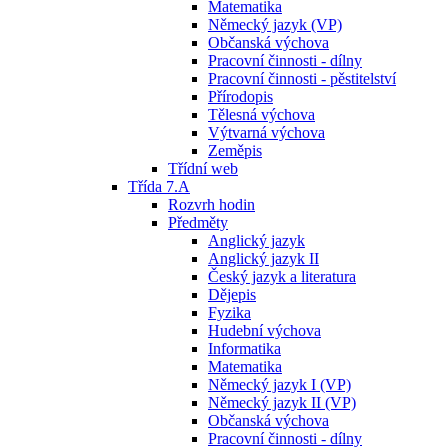
Matematika
Německý jazyk (VP)
Občanská výchova
Pracovní činnosti - dílny
Pracovní činnosti - pěstitelství
Přírodopis
Tělesná výchova
Výtvarná výchova
Zeměpis
Třídní web
Třída 7.A
Rozvrh hodin
Předměty
Anglický jazyk
Anglický jazyk II
Český jazyk a literatura
Dějepis
Fyzika
Hudební výchova
Informatika
Matematika
Německý jazyk I (VP)
Německý jazyk II (VP)
Občanská výchova
Pracovní činnosti - dílny