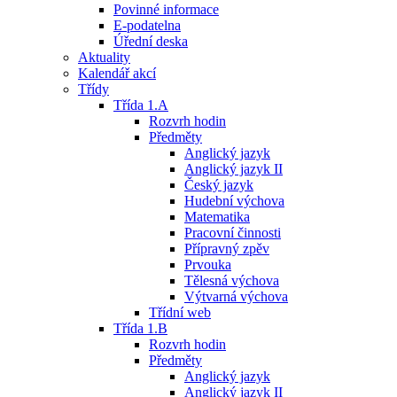
Povinné informace
E-podatelna
Úřední deska
Aktuality
Kalendář akcí
Třídy
Třída 1.A
Rozvrh hodin
Předměty
Anglický jazyk
Anglický jazyk II
Český jazyk
Hudební výchova
Matematika
Pracovní činnosti
Přípravný zpěv
Prvouka
Tělesná výchova
Výtvarná výchova
Třídní web
Třída 1.B
Rozvrh hodin
Předměty
Anglický jazyk
Anglický jazyk II