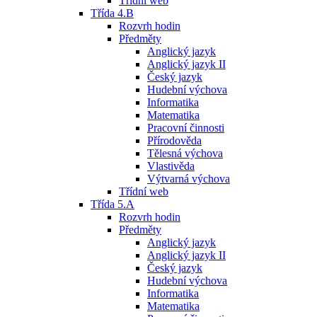
Třídní web
Třída 4.B
Rozvrh hodin
Předměty
Anglický jazyk
Anglický jazyk II
Český jazyk
Hudební výchova
Informatika
Matematika
Pracovní činnosti
Přírodověda
Tělesná výchova
Vlastivěda
Výtvarná výchova
Třídní web
Třída 5.A
Rozvrh hodin
Předměty
Anglický jazyk
Anglický jazyk II
Český jazyk
Hudební výchova
Informatika
Matematika