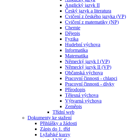
Anglický jazyk II
Český jazyk a literatura
Cvičení z českého jazyka (VP)
Cvičení z matematiky (NP)
Chemie
Dějepis
Fyzika
Hudební výchova
Informatika
Matematika
Německý jazyk I (VP)
Německý jazyk II (VP)
Občanská výchova
Pracovní činnosti - chlapci
Pracovní činnosti - dívky
Přírodopis
Tělesná výchova
Výtvarná výchova
Zeměpis
Třídní web
Dokumenty ke stažení
Přihlášky a žádosti
Zápis do 1. tříd
Lyžařské kurzy