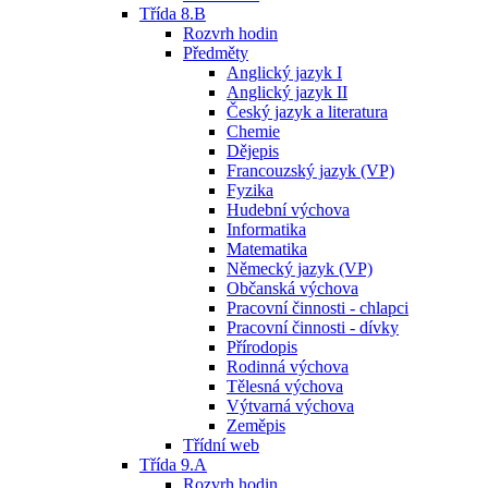
Třída 8.B
Rozvrh hodin
Předměty
Anglický jazyk I
Anglický jazyk II
Český jazyk a literatura
Chemie
Dějepis
Francouzský jazyk (VP)
Fyzika
Hudební výchova
Informatika
Matematika
Německý jazyk (VP)
Občanská výchova
Pracovní činnosti - chlapci
Pracovní činnosti - dívky
Přírodopis
Rodinná výchova
Tělesná výchova
Výtvarná výchova
Zeměpis
Třídní web
Třída 9.A
Rozvrh hodin