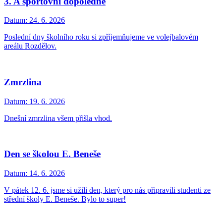
3. A sportovní dopoledne
Datum:
24. 6. 2026
Poslední dny školního roku si zpříjemňujeme ve volejbalovém
areálu Rozdělov.
Zmrzlina
Datum:
19. 6. 2026
Dnešní zmrzlina všem přišla vhod.
Den se školou E. Beneše
Datum:
14. 6. 2026
V pátek 12. 6. jsme si užili den, který pro nás připravili studenti ze
střední školy E. Beneše. Bylo to super!