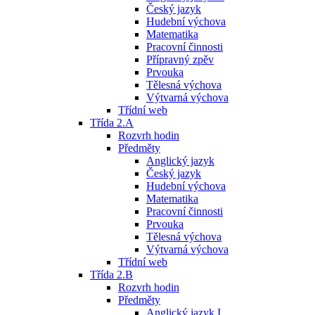
Český jazyk
Hudební výchova
Matematika
Pracovní činnosti
Přípravný zpěv
Prvouka
Tělesná výchova
Výtvarná výchova
Třídní web
Třída 2.A
Rozvrh hodin
Předměty
Anglický jazyk
Český jazyk
Hudební výchova
Matematika
Pracovní činnosti
Prvouka
Tělesná výchova
Výtvarná výchova
Třídní web
Třída 2.B
Rozvrh hodin
Předměty
Anglický jazyk I