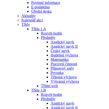
Povinné informace
E-podatelna
Úřední deska
Aktuality
Kalendář akcí
Třídy
Třída 1.A
Rozvrh hodin
Předměty
Anglický jazyk
Anglický jazyk II
Český jazyk
Hudební výchova
Matematika
Pracovní činnosti
Přípravný zpěv
Prvouka
Tělesná výchova
Výtvarná výchova
Třídní web
Třída 1.B
Rozvrh hodin
Předměty
Anglický jazyk
Anglický jazyk II