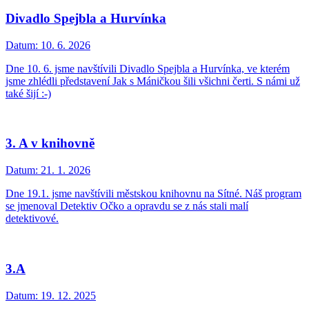
Divadlo Spejbla a Hurvínka
Datum:
10. 6. 2026
Dne 10. 6. jsme navštívili Divadlo Spejbla a Hurvínka, ve kterém
jsme zhlédli představení Jak s Máničkou šili všichni čerti. S námi už
také šijí :-)
3. A v knihovně
Datum:
21. 1. 2026
Dne 19.1. jsme navštívili městskou knihovnu na Sítné. Náš program
se jmenoval Detektiv Očko a opravdu se z nás stali malí
detektivové.
3.A
Datum:
19. 12. 2025