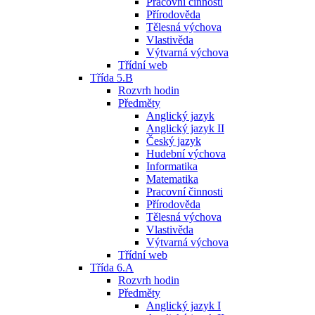
Pracovní činnosti
Přírodověda
Tělesná výchova
Vlastivěda
Výtvarná výchova
Třídní web
Třída 5.B
Rozvrh hodin
Předměty
Anglický jazyk
Anglický jazyk II
Český jazyk
Hudební výchova
Informatika
Matematika
Pracovní činnosti
Přírodověda
Tělesná výchova
Vlastivěda
Výtvarná výchova
Třídní web
Třída 6.A
Rozvrh hodin
Předměty
Anglický jazyk I