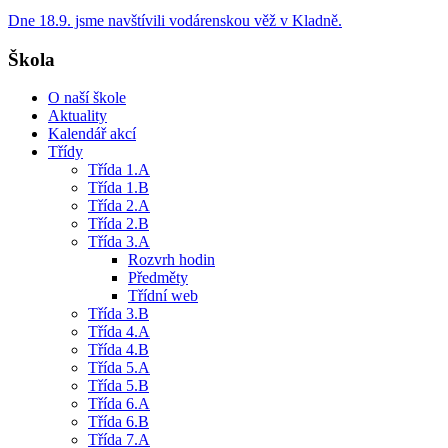
Dne 18.9. jsme navštívili vodárenskou věž v Kladně.
Škola
O naší škole
Aktuality
Kalendář akcí
Třídy
Třída 1.A
Třída 1.B
Třída 2.A
Třída 2.B
Třída 3.A
Rozvrh hodin
Předměty
Třídní web
Třída 3.B
Třída 4.A
Třída 4.B
Třída 5.A
Třída 5.B
Třída 6.A
Třída 6.B
Třída 7.A