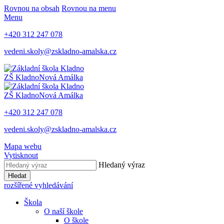
Rovnou na obsah
Rovnou na menu
Menu
+420 312 247 078
vedeni.skoly@zskladno-amalska.cz
ZŠ Kladno
Nová Amálka
ZŠ Kladno
Nová Amálka
+420 312 247 078
vedeni.skoly@zskladno-amalska.cz
Mapa webu
Vytisknout
Hledaný výraz
Hledat
rozšířené vyhledávání
Škola
O naší škole
O škole