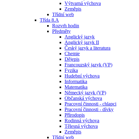
Výtvarná výchova
Zeměpis
Třídní web
Třída 8.A
Rozvrh hodin
Předměty
Anglický jazyk
Anglický jazyk II
Český jazyk a literatura
Chemie
Dějepis
Francouzský jazyk (VP)
Fyzika
Hudební výchova
Informatika
Matematika
Německý jazyk (VP)
Občanská výchova
Pracovní činnosti - chlapci
Pracovní činnosti - dívky
Přírodopis
Rodinná výchova
Tělesná výchova
Zeměpis
Třídní web