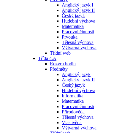
Anglický jazyk I
Anglický jazyk II
Český jazyk
Hudební výchova
Matematika
Pracovní činnosti
Prvouka
Tělesná výchova
Výtvarná výchova
Třídní web
Třída 4.A
Rozvrh hodin
Předměty
Anglický jazyk
Anglický jazyk II
Český jazyk
Hudební výchova
Informatika
Matematika
Pracovní činnosti
Přírodověda
Tělesná výchova
Vlastivěda
Výtvarná výchova