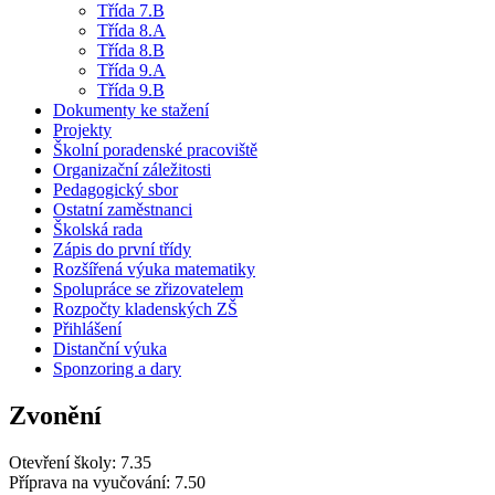
Třída 7.B
Třída 8.A
Třída 8.B
Třída 9.A
Třída 9.B
Dokumenty ke stažení
Projekty
Školní poradenské pracoviště
Organizační záležitosti
Pedagogický sbor
Ostatní zaměstnanci
Školská rada
Zápis do první třídy
Rozšířená výuka matematiky
Spolupráce se zřizovatelem
Rozpočty kladenských ZŠ
Přihlášení
Distanční výuka
Sponzoring a dary
Zvonění
Otevření školy: 7.35
Příprava na vyučování: 7.50