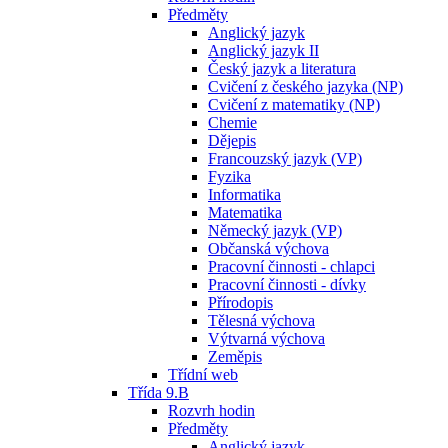
Předměty
Anglický jazyk
Anglický jazyk II
Český jazyk a literatura
Cvičení z českého jazyka (NP)
Cvičení z matematiky (NP)
Chemie
Dějepis
Francouzský jazyk (VP)
Fyzika
Informatika
Matematika
Německý jazyk (VP)
Občanská výchova
Pracovní činnosti - chlapci
Pracovní činnosti - dívky
Přírodopis
Tělesná výchova
Výtvarná výchova
Zeměpis
Třídní web
Třída 9.B
Rozvrh hodin
Předměty
Anglický jazyk