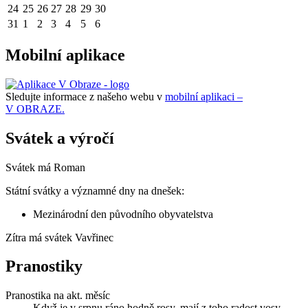
24
25
26
27
28
29
30
31
1
2
3
4
5
6
Mobilní aplikace
Sledujte informace z našeho webu v
mobilní aplikaci –
V OBRAZE.
Svátek a výročí
Svátek má
Roman
Státní svátky a významné dny na dnešek:
Mezinárodní den původního obyvatelstva
Zítra má svátek
Vavřinec
Pranostiky
Pranostika na akt. měsíc
Když je v srpnu ráno hodně rosy, mají z toho radost vosy.