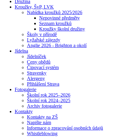
Družina
Kroužky, ŠvP, LVK
Nabídka kroužků 2025⁄2026
Nepovinné předměty
Seznam kroužků
Kroužky školní družiny
Školy v přírodě
Lyžařské zájezdy
Anglie 2026 - Brighton a okolí
Jídelna
Jídelníček
Ceny obědů
Čipovací systém
Stravenky
Alergeny
Přihlášení Strava
Fotogalerie
Školní rok 2025–2026
Školní rok 2024–2025
Archiv fotogalerie
Kontakty
Kontakty na ZŠ
Napište nám
Informace o zpracování osobních údajů
Whistleblowing