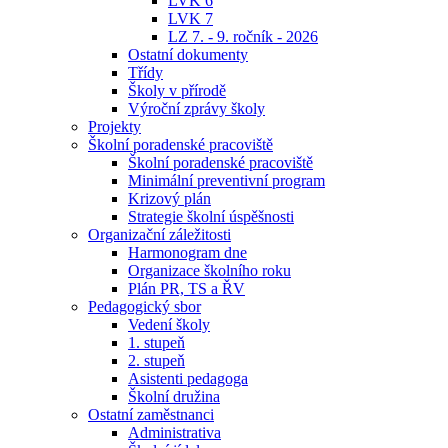
LVK 6
LVK 7
LZ 7. - 9. ročník - 2026
Ostatní dokumenty
Třídy
Školy v přírodě
Výroční zprávy školy
Projekty
Školní poradenské pracoviště
Školní poradenské pracoviště
Minimální preventivní program
Krizový plán
Strategie školní úspěšnosti
Organizační záležitosti
Harmonogram dne
Organizace školního roku
Plán PR, TS a ŘV
Pedagogický sbor
Vedení školy
1. stupeň
2. stupeň
Asistenti pedagoga
Školní družina
Ostatní zaměstnanci
Administrativa