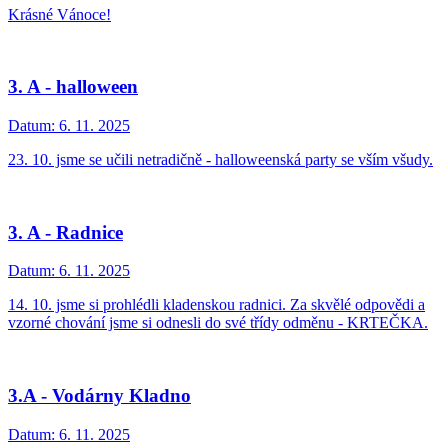
Krásné Vánoce!
3. A - halloween
Datum:
6. 11. 2025
23. 10. jsme se učili netradičně - halloweenská party se vším všudy.
3. A - Radnice
Datum:
6. 11. 2025
14. 10. jsme si prohlédli kladenskou radnici. Za skvělé odpovědi a
vzorné chování jsme si odnesli do své třídy odměnu - KRTEČKA.
3.A - Vodárny Kladno
Datum:
6. 11. 2025