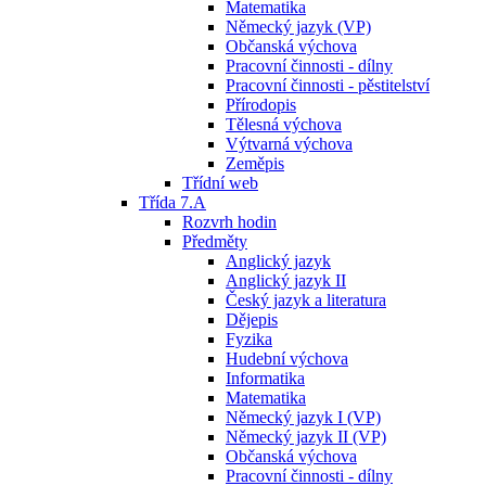
Matematika
Německý jazyk (VP)
Občanská výchova
Pracovní činnosti - dílny
Pracovní činnosti - pěstitelství
Přírodopis
Tělesná výchova
Výtvarná výchova
Zeměpis
Třídní web
Třída 7.A
Rozvrh hodin
Předměty
Anglický jazyk
Anglický jazyk II
Český jazyk a literatura
Dějepis
Fyzika
Hudební výchova
Informatika
Matematika
Německý jazyk I (VP)
Německý jazyk II (VP)
Občanská výchova
Pracovní činnosti - dílny