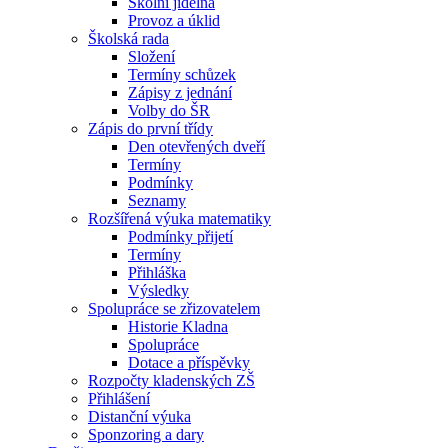
Školní jídelna
Provoz a úklid
Školská rada
Složení
Termíny schůzek
Zápisy z jednání
Volby do ŠR
Zápis do první třídy
Den otevřených dveří
Termíny
Podmínky
Seznamy
Rozšířená výuka matematiky
Podmínky přijetí
Termíny
Přihláška
Výsledky
Spolupráce se zřizovatelem
Historie Kladna
Spolupráce
Dotace a příspěvky
Rozpočty kladenských ZŠ
Přihlášení
Distanční výuka
Sponzoring a dary