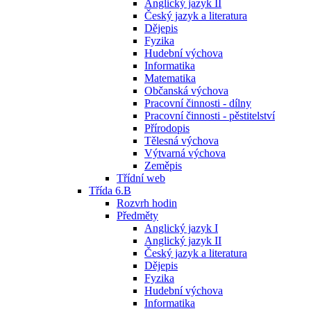
Anglický jazyk II
Český jazyk a literatura
Dějepis
Fyzika
Hudební výchova
Informatika
Matematika
Občanská výchova
Pracovní činnosti - dílny
Pracovní činnosti - pěstitelství
Přírodopis
Tělesná výchova
Výtvarná výchova
Zeměpis
Třídní web
Třída 6.B
Rozvrh hodin
Předměty
Anglický jazyk I
Anglický jazyk II
Český jazyk a literatura
Dějepis
Fyzika
Hudební výchova
Informatika