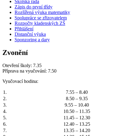
Školská rada
Zápis do první třídy
Rozšířená výuka matematiky
Spolupráce se zřizovatelem
Rozpočty kladenských ZŠ
Přihlášení
Distanční výuka
Sponzoring a dary
Zvonění
Otevření školy: 7.35
Příprava na vyučování: 7.50
Vyučovací hodina:
1.
7.55 – 8.40
2.
8.50 – 9.35
3.
9.55 – 10.40
4.
10.50 – 11.35
5.
11.45 – 12.30
6.
12.40 – 13.25
7.
13.35 – 14.20