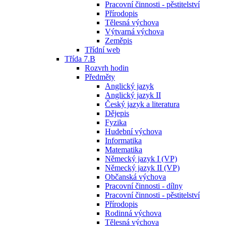
Pracovní činnosti - pěstitelství
Přírodopis
Tělesná výchova
Výtvarná výchova
Zeměpis
Třídní web
Třída 7.B
Rozvrh hodin
Předměty
Anglický jazyk
Anglický jazyk II
Český jazyk a literatura
Dějepis
Fyzika
Hudební výchova
Informatika
Matematika
Německý jazyk I (VP)
Německý jazyk II (VP)
Občanská výchova
Pracovní činnosti - dílny
Pracovní činnosti - pěstitelství
Přírodopis
Rodinná výchova
Tělesná výchova