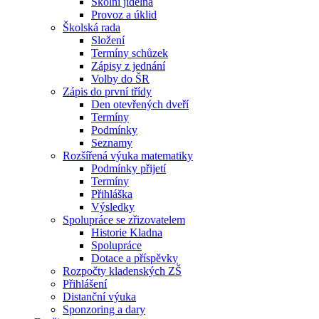
Školní jídelna
Provoz a úklid
Školská rada
Složení
Termíny schůzek
Zápisy z jednání
Volby do ŠR
Zápis do první třídy
Den otevřených dveří
Termíny
Podmínky
Seznamy
Rozšířená výuka matematiky
Podmínky přijetí
Termíny
Přihláška
Výsledky
Spolupráce se zřizovatelem
Historie Kladna
Spolupráce
Dotace a příspěvky
Rozpočty kladenských ZŠ
Přihlášení
Distanční výuka
Sponzoring a dary