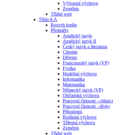
Výtvarná výchova
Zeměpis
Třídní web
Třída 8.A
Rozvrh hodin
Předměty
Anglický jazyk
Anglický jazyk II
Český jazyk a literatura
Chemie
Dějepis
Francouzský jazyk (VP)
Fyzika
Hudební výchova
Informatika
Matematika
Německý jazyk (VP)
Občanská výchova
Pracovní činnosti - chlapci
Pracovní činnosti - dívky
Přírodopis
Rodinná výchova
Tělesná výchova
Zeměpis
Třídní web