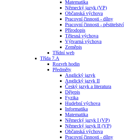
Matematika
Německý jazyk (VP)
Občanská výchova
Pracovní činnosti - dílny
Pracovní činnosti - pěstitelství
Přírodopis
Tělesná výchova
Výtvarná výchova
Zeměpis
Třídní web
Třída 7.A
Rozvrh hodin
Předměty
Anglický jazyk
Anglický jazyk II
Český jazyk a literatura
Dějepis
Fyzika
Hudební výchova
Informatika
Matematika
Německý jazyk I (VP)
Německý jazyk II (VP)
Občanská výchova
Pracovní činnosti - dílny