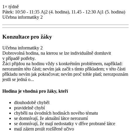
1× týdně
Pátek: 10:50 - 11:35 Aj2 (4. hodina), 11.45 - 12:30 Aj1 (5. hodina)
Učebna informatiky 2
Konzultace pro žáky
Učebna informatiky 2
Dobrovolná hodina, na kterou se lze individuálně domluvit
v případě potřeby.
Žáci přijdou na hodinu vždy s konkrétním problémem, například:
nerozumím této části; nevím jak začít s tímto příkladem; v této části
příkladu nevím jak pokračovat; nevím proč tohle platí; nerozpoznám
jestli se jedná o...
Hodina je vhodná pro žáky, kteří
dlouhodobě chyběl
pravidelně chybí
chyběli na úvodních hodinách nového tématu
se domnívají, že aktuální látce nerozumí
se domnívají, že mají nedostatky v dříve probrané látce
mají zájem projít rozšířené učivo