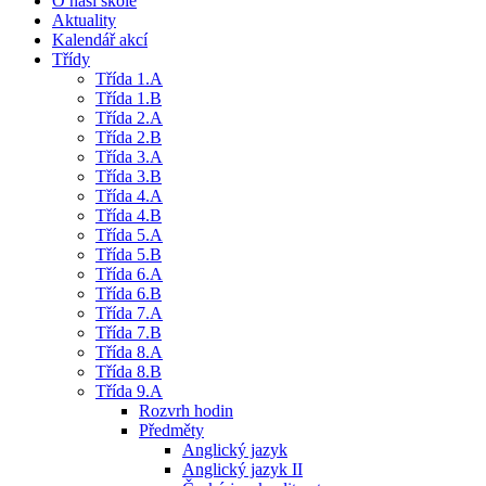
O naší škole
Aktuality
Kalendář akcí
Třídy
Třída 1.A
Třída 1.B
Třída 2.A
Třída 2.B
Třída 3.A
Třída 3.B
Třída 4.A
Třída 4.B
Třída 5.A
Třída 5.B
Třída 6.A
Třída 6.B
Třída 7.A
Třída 7.B
Třída 8.A
Třída 8.B
Třída 9.A
Rozvrh hodin
Předměty
Anglický jazyk
Anglický jazyk II