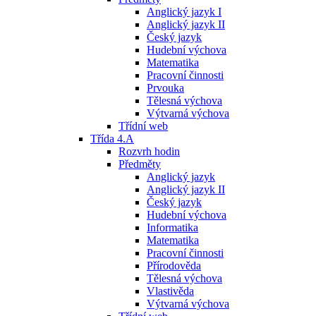
Anglický jazyk I
Anglický jazyk II
Český jazyk
Hudební výchova
Matematika
Pracovní činnosti
Prvouka
Tělesná výchova
Výtvarná výchova
Třídní web
Třída 4.A
Rozvrh hodin
Předměty
Anglický jazyk
Anglický jazyk II
Český jazyk
Hudební výchova
Informatika
Matematika
Pracovní činnosti
Přírodověda
Tělesná výchova
Vlastivěda
Výtvarná výchova