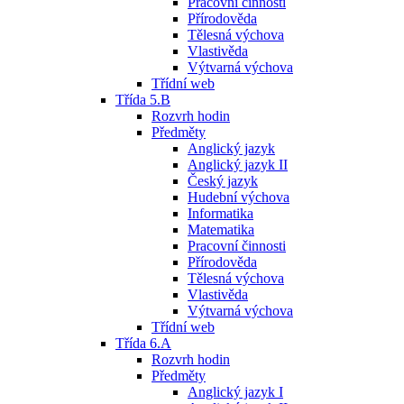
Pracovní činnosti
Přírodověda
Tělesná výchova
Vlastivěda
Výtvarná výchova
Třídní web
Třída 5.B
Rozvrh hodin
Předměty
Anglický jazyk
Anglický jazyk II
Český jazyk
Hudební výchova
Informatika
Matematika
Pracovní činnosti
Přírodověda
Tělesná výchova
Vlastivěda
Výtvarná výchova
Třídní web
Třída 6.A
Rozvrh hodin
Předměty
Anglický jazyk I