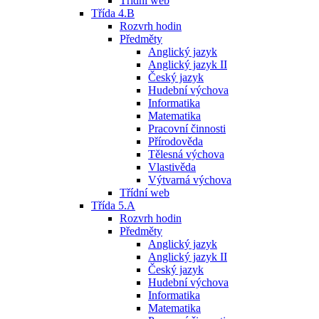
Třídní web
Třída 4.B
Rozvrh hodin
Předměty
Anglický jazyk
Anglický jazyk II
Český jazyk
Hudební výchova
Informatika
Matematika
Pracovní činnosti
Přírodověda
Tělesná výchova
Vlastivěda
Výtvarná výchova
Třídní web
Třída 5.A
Rozvrh hodin
Předměty
Anglický jazyk
Anglický jazyk II
Český jazyk
Hudební výchova
Informatika
Matematika