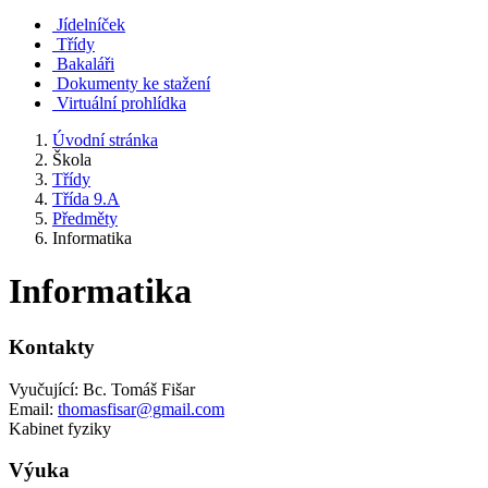
Jídelníček
Třídy
Bakaláři
Dokumenty ke stažení
Virtuální prohlídka
Úvodní stránka
Škola
Třídy
Třída 9.A
Předměty
Informatika
Informatika
Kontakty
Vyučující: Bc. Tomáš Fišar
Email:
thomasfisar@gmail.com
Kabinet fyziky
Výuka