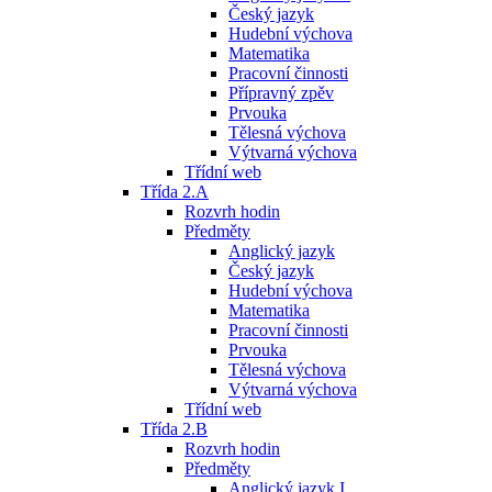
Český jazyk
Hudební výchova
Matematika
Pracovní činnosti
Přípravný zpěv
Prvouka
Tělesná výchova
Výtvarná výchova
Třídní web
Třída 2.A
Rozvrh hodin
Předměty
Anglický jazyk
Český jazyk
Hudební výchova
Matematika
Pracovní činnosti
Prvouka
Tělesná výchova
Výtvarná výchova
Třídní web
Třída 2.B
Rozvrh hodin
Předměty
Anglický jazyk I