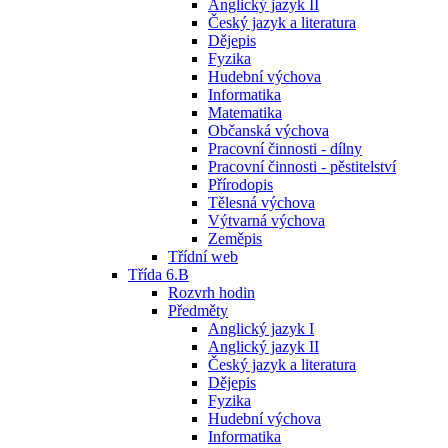
Anglický jazyk II
Český jazyk a literatura
Dějepis
Fyzika
Hudební výchova
Informatika
Matematika
Občanská výchova
Pracovní činnosti - dílny
Pracovní činnosti - pěstitelství
Přírodopis
Tělesná výchova
Výtvarná výchova
Zeměpis
Třídní web
Třída 6.B
Rozvrh hodin
Předměty
Anglický jazyk I
Anglický jazyk II
Český jazyk a literatura
Dějepis
Fyzika
Hudební výchova
Informatika