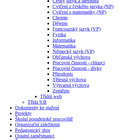
Český jazyk a literatura
Cvičení z českého jazyka (NP)
Cvičení z matematiky (NP)
Chemie
Dějepis
Francouzský jazyk (VP)
Fyzika
Informatika
Matematika
Německý jazyk (VP)
Občanská výchova
Pracovní činnosti - chlapci
Pracovní činnosti - dívky
Přírodopis
Tělesná výchova
Výtvarná výchova
Zeměpis
Třídní web
Třída 9.B
Dokumenty ke stažení
Projekty
Školní poradenské pracoviště
Organizační záležitosti
Pedagogický sbor
Ostatní zaměstnanci