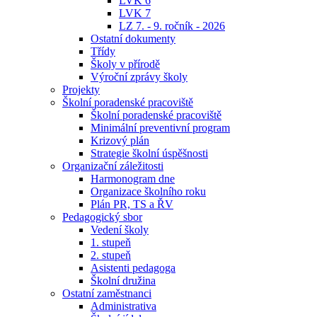
LVK 6
LVK 7
LZ 7. - 9. ročník - 2026
Ostatní dokumenty
Třídy
Školy v přírodě
Výroční zprávy školy
Projekty
Školní poradenské pracoviště
Školní poradenské pracoviště
Minimální preventivní program
Krizový plán
Strategie školní úspěšnosti
Organizační záležitosti
Harmonogram dne
Organizace školního roku
Plán PR, TS a ŘV
Pedagogický sbor
Vedení školy
1. stupeň
2. stupeň
Asistenti pedagoga
Školní družina
Ostatní zaměstnanci
Administrativa