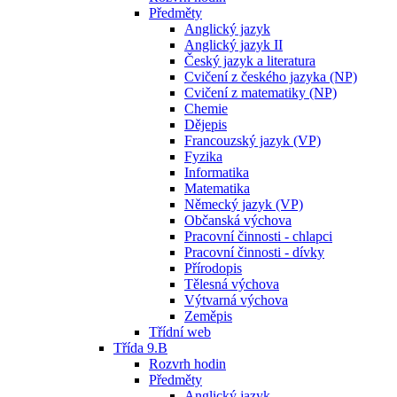
Předměty
Anglický jazyk
Anglický jazyk II
Český jazyk a literatura
Cvičení z českého jazyka (NP)
Cvičení z matematiky (NP)
Chemie
Dějepis
Francouzský jazyk (VP)
Fyzika
Informatika
Matematika
Německý jazyk (VP)
Občanská výchova
Pracovní činnosti - chlapci
Pracovní činnosti - dívky
Přírodopis
Tělesná výchova
Výtvarná výchova
Zeměpis
Třídní web
Třída 9.B
Rozvrh hodin
Předměty
Anglický jazyk