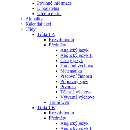
Povinné informace
E-podatelna
Úřední deska
Aktuality
Kalendář akcí
Třídy
Třída 1.A
Rozvrh hodin
Předměty
Anglický jazyk
Anglický jazyk II
Český jazyk
Hudební výchova
Matematika
Pracovní činnosti
Přípravný zpěv
Prvouka
Tělesná výchova
Výtvarná výchova
Třídní web
Třída 1.B
Rozvrh hodin
Předměty
Anglický jazyk
Anglický jazyk II