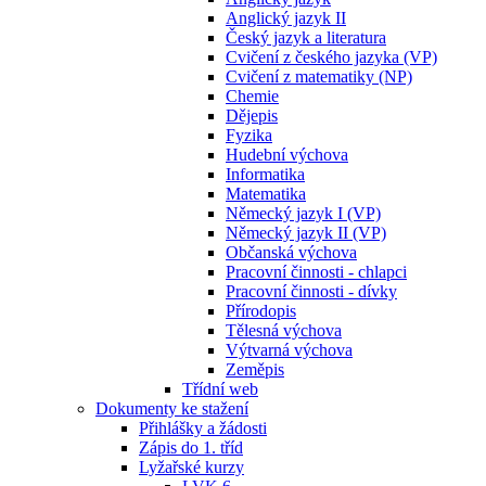
Anglický jazyk II
Český jazyk a literatura
Cvičení z českého jazyka (VP)
Cvičení z matematiky (NP)
Chemie
Dějepis
Fyzika
Hudební výchova
Informatika
Matematika
Německý jazyk I (VP)
Německý jazyk II (VP)
Občanská výchova
Pracovní činnosti - chlapci
Pracovní činnosti - dívky
Přírodopis
Tělesná výchova
Výtvarná výchova
Zeměpis
Třídní web
Dokumenty ke stažení
Přihlášky a žádosti
Zápis do 1. tříd
Lyžařské kurzy