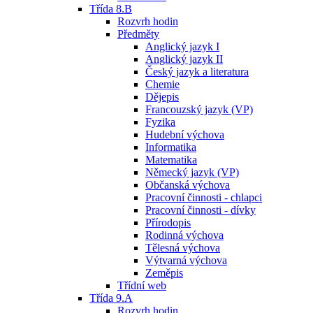
Třída 8.B
Rozvrh hodin
Předměty
Anglický jazyk I
Anglický jazyk II
Český jazyk a literatura
Chemie
Dějepis
Francouzský jazyk (VP)
Fyzika
Hudební výchova
Informatika
Matematika
Německý jazyk (VP)
Občanská výchova
Pracovní činnosti - chlapci
Pracovní činnosti - dívky
Přírodopis
Rodinná výchova
Tělesná výchova
Výtvarná výchova
Zeměpis
Třídní web
Třída 9.A
Rozvrh hodin