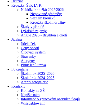
Družina
Kroužky, ŠvP, LVK
Nabídka kroužků 2025⁄2026
Nepovinné předměty
Seznam kroužků
Kroužky školní družiny
Školy v přírodě
Lyžařské zájezdy
Anglie 2026 - Brighton a okolí
Jídelna
Jídelníček
Ceny obědů
Čipovací systém
Stravenky
Alergeny
Přihlášení Strava
Fotogalerie
Školní rok 2025–2026
Školní rok 2024–2025
Archiv fotogalerie
Kontakty
Kontakty na ZŠ
Napište nám
Informace o zpracování osobních údajů
Whistleblowing