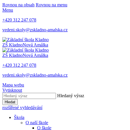
Rovnou na obsah
Rovnou na menu
Menu
+420 312 247 078
vedeni.skoly@zskladno-amalska.cz
ZŠ Kladno
Nová Amálka
ZŠ Kladno
Nová Amálka
+420 312 247 078
vedeni.skoly@zskladno-amalska.cz
Mapa webu
Vytisknout
Hledaný výraz
Hledat
rozšířené vyhledávání
Škola
O naší škole
O škole