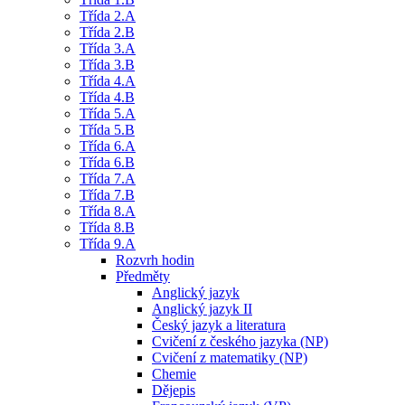
Třída 2.A
Třída 2.B
Třída 3.A
Třída 3.B
Třída 4.A
Třída 4.B
Třída 5.A
Třída 5.B
Třída 6.A
Třída 6.B
Třída 7.A
Třída 7.B
Třída 8.A
Třída 8.B
Třída 9.A
Rozvrh hodin
Předměty
Anglický jazyk
Anglický jazyk II
Český jazyk a literatura
Cvičení z českého jazyka (NP)
Cvičení z matematiky (NP)
Chemie
Dějepis