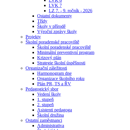
LVK 6
LVK 7
LZ 7. - 9. ročník - 2026
Ostatní dokumenty
Třídy
Školy v přírodě
Výroční zprávy školy
Projekty
Školní poradenské pracoviště
Školní poradenské pracoviště
Minimální preventivní program
Krizový plán
Strategie školní úspěšnosti
Organizační záležitosti
Harmonogram dne
Organizace školního roku
Plán PR, TS a ŘV
Pedagogický sbor
Vedení školy
1. stupeň
2. stupeň
Asistenti pedagoga
Školní družina
Ostatní zaměstnanci
Administrativa