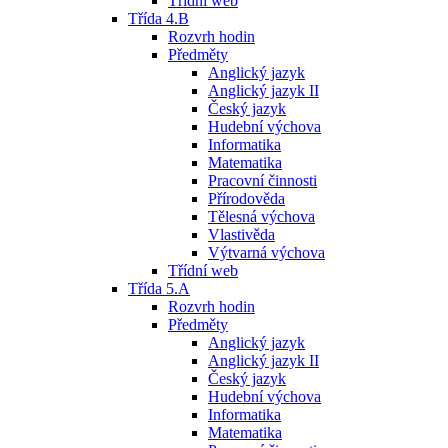
Třídní web
Třída 4.B
Rozvrh hodin
Předměty
Anglický jazyk
Anglický jazyk II
Český jazyk
Hudební výchova
Informatika
Matematika
Pracovní činnosti
Přírodověda
Tělesná výchova
Vlastivěda
Výtvarná výchova
Třídní web
Třída 5.A
Rozvrh hodin
Předměty
Anglický jazyk
Anglický jazyk II
Český jazyk
Hudební výchova
Informatika
Matematika