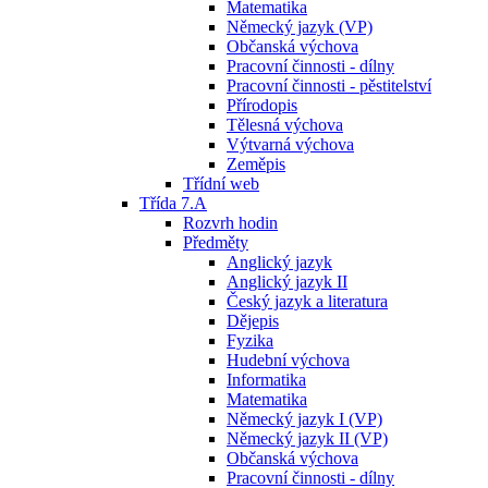
Matematika
Německý jazyk (VP)
Občanská výchova
Pracovní činnosti - dílny
Pracovní činnosti - pěstitelství
Přírodopis
Tělesná výchova
Výtvarná výchova
Zeměpis
Třídní web
Třída 7.A
Rozvrh hodin
Předměty
Anglický jazyk
Anglický jazyk II
Český jazyk a literatura
Dějepis
Fyzika
Hudební výchova
Informatika
Matematika
Německý jazyk I (VP)
Německý jazyk II (VP)
Občanská výchova
Pracovní činnosti - dílny