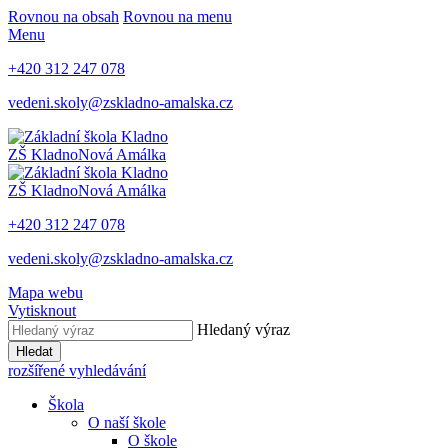
Rovnou na obsah
Rovnou na menu
Menu
+420 312 247 078
vedeni.skoly@zskladno-amalska.cz
ZŠ Kladno
Nová Amálka
ZŠ Kladno
Nová Amálka
+420 312 247 078
vedeni.skoly@zskladno-amalska.cz
Mapa webu
Vytisknout
Hledaný výraz
Hledat
rozšířené vyhledávání
Škola
O naší škole
O škole