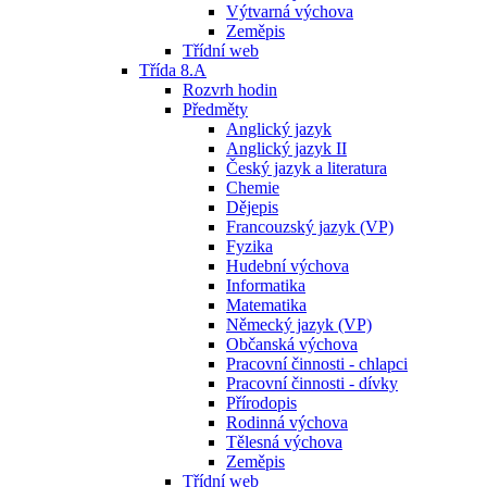
Výtvarná výchova
Zeměpis
Třídní web
Třída 8.A
Rozvrh hodin
Předměty
Anglický jazyk
Anglický jazyk II
Český jazyk a literatura
Chemie
Dějepis
Francouzský jazyk (VP)
Fyzika
Hudební výchova
Informatika
Matematika
Německý jazyk (VP)
Občanská výchova
Pracovní činnosti - chlapci
Pracovní činnosti - dívky
Přírodopis
Rodinná výchova
Tělesná výchova
Zeměpis
Třídní web