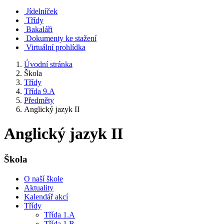
Jídelníček
Třídy
Bakaláři
Dokumenty ke stažení
Virtuální prohlídka
Úvodní stránka
Škola
Třídy
Třída 9.A
Předměty
Anglický jazyk II
Anglický jazyk II
Škola
O naší škole
Aktuality
Kalendář akcí
Třídy
Třída 1.A
Třída 1.B