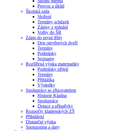
Školní jídelna
Provoz a úklid
Školská rada
Složení
Termíny schůzek
Zápisy z jednání
Volby do ŠR
Zápis do první třídy
Den otevřených dveří
Termíny
Podmínky
Seznamy
Rozšířená výuka matematiky
Podmínky přijetí
Termíny
Přihláška
Výsledky
Spolupráce se zřizovatelem
Historie Kladna
Spolupráce
Dotace a příspěvky
Rozpočty kladenských ZŠ
Přihlášení
Distanční výuka
Sponzoring a dary