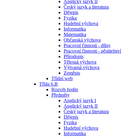
Anglický jazyk II
Český jazyk a literatura
Dějepis
Fyzika
Hudební výchova
Informatika
Matematika
Občanská výchova
Pracovní činnosti - dílny
Pracovní činnosti - pěstitelství
Přírodopis
Tělesná výchova
Výtvarná výchova
Zeměpis
Třídní web
Třída 6.B
Rozvrh hodin
Předměty
Anglický jazyk I
Anglický jazyk II
Český jazyk a literatura
Dějepis
Fyzika
Hudební výchova
Informatika