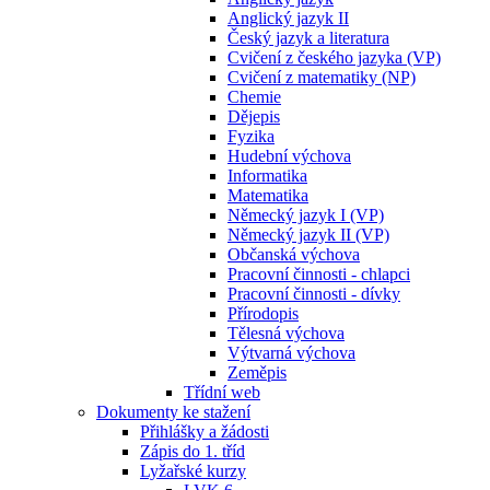
Anglický jazyk II
Český jazyk a literatura
Cvičení z českého jazyka (VP)
Cvičení z matematiky (NP)
Chemie
Dějepis
Fyzika
Hudební výchova
Informatika
Matematika
Německý jazyk I (VP)
Německý jazyk II (VP)
Občanská výchova
Pracovní činnosti - chlapci
Pracovní činnosti - dívky
Přírodopis
Tělesná výchova
Výtvarná výchova
Zeměpis
Třídní web
Dokumenty ke stažení
Přihlášky a žádosti
Zápis do 1. tříd
Lyžařské kurzy