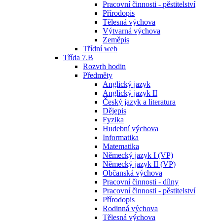
Pracovní činnosti - pěstitelství
Přírodopis
Tělesná výchova
Výtvarná výchova
Zeměpis
Třídní web
Třída 7.B
Rozvrh hodin
Předměty
Anglický jazyk
Anglický jazyk II
Český jazyk a literatura
Dějepis
Fyzika
Hudební výchova
Informatika
Matematika
Německý jazyk I (VP)
Německý jazyk II (VP)
Občanská výchova
Pracovní činnosti - dílny
Pracovní činnosti - pěstitelství
Přírodopis
Rodinná výchova
Tělesná výchova