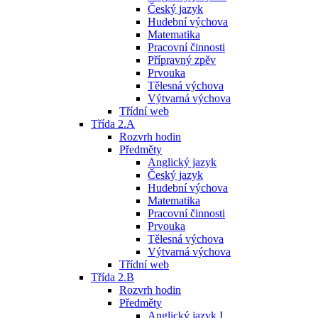
Český jazyk
Hudební výchova
Matematika
Pracovní činnosti
Přípravný zpěv
Prvouka
Tělesná výchova
Výtvarná výchova
Třídní web
Třída 2.A
Rozvrh hodin
Předměty
Anglický jazyk
Český jazyk
Hudební výchova
Matematika
Pracovní činnosti
Prvouka
Tělesná výchova
Výtvarná výchova
Třídní web
Třída 2.B
Rozvrh hodin
Předměty
Anglický jazyk I