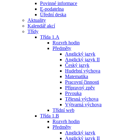
Povinné informace
E-podatelna
Úřední deska
Aktuality
Kalendář akcí
Třídy
Třída 1.A
Rozvrh hodin
Předměty
Anglický jazyk
Anglický jazyk II
Český jazyk
Hudební výchova
Matematika
Pracovní činnosti
Přípravný zpěv
Prvouka
Tělesná výchova
Výtvarná výchova
Třídní web
Třída 1.B
Rozvrh hodin
Předměty
Anglický jazyk
Anglický jazyk II