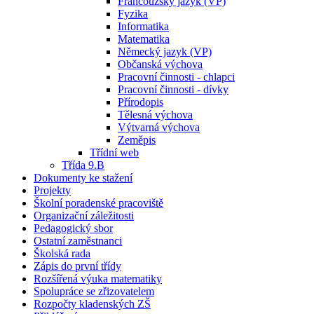
Francouzský jazyk (VP)
Fyzika
Informatika
Matematika
Německý jazyk (VP)
Občanská výchova
Pracovní činnosti - chlapci
Pracovní činnosti - dívky
Přírodopis
Tělesná výchova
Výtvarná výchova
Zeměpis
Třídní web
Třída 9.B
Dokumenty ke stažení
Projekty
Školní poradenské pracoviště
Organizační záležitosti
Pedagogický sbor
Ostatní zaměstnanci
Školská rada
Zápis do první třídy
Rozšířená výuka matematiky
Spolupráce se zřizovatelem
Rozpočty kladenských ZŠ