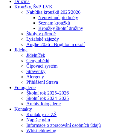
Družina
Kroužky, ŠvP, LVK
Nabídka kroužků 2025⁄2026
Nepovinné předměty
Seznam kroužků
Kroužky školní družiny
Školy v přírodě
Lyžařské zájezdy
Anglie 2026 - Brighton a okolí
Jídelna
Jídelníček
Ceny obědů
Čipovací systém
Stravenky
Alergeny
Přihlášení Strava
Fotogalerie
Školní rok 2025–2026
Školní rok 2024–2025
Archiv fotogalerie
Kontakty
Kontakty na ZŠ
Napište nám
Informace o zpracování osobních údajů
Whistleblowing