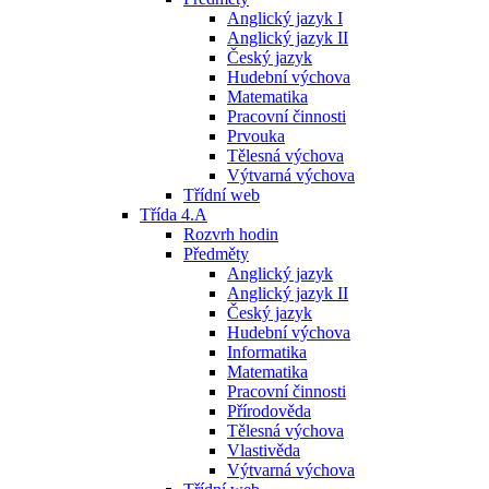
Anglický jazyk I
Anglický jazyk II
Český jazyk
Hudební výchova
Matematika
Pracovní činnosti
Prvouka
Tělesná výchova
Výtvarná výchova
Třídní web
Třída 4.A
Rozvrh hodin
Předměty
Anglický jazyk
Anglický jazyk II
Český jazyk
Hudební výchova
Informatika
Matematika
Pracovní činnosti
Přírodověda
Tělesná výchova
Vlastivěda
Výtvarná výchova