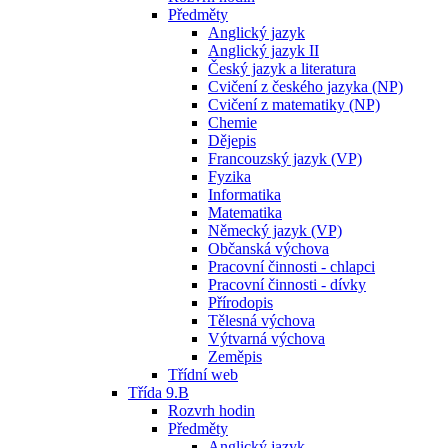
Předměty
Anglický jazyk
Anglický jazyk II
Český jazyk a literatura
Cvičení z českého jazyka (NP)
Cvičení z matematiky (NP)
Chemie
Dějepis
Francouzský jazyk (VP)
Fyzika
Informatika
Matematika
Německý jazyk (VP)
Občanská výchova
Pracovní činnosti - chlapci
Pracovní činnosti - dívky
Přírodopis
Tělesná výchova
Výtvarná výchova
Zeměpis
Třídní web
Třída 9.B
Rozvrh hodin
Předměty
Anglický jazyk