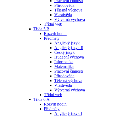
Pracovní činnosti
Přírodověda
Tělesná výchova
Vlastivěda
Výtvarná výchova
Třídní web
Třída 5.B
Rozvrh hodin
Předměty
Anglický jazyk
Anglický jazyk II
Český jazyk
Hudební výchova
Informatika
Matematika
Pracovní činnosti
Přírodověda
Tělesná výchova
Vlastivěda
Výtvarná výchova
Třídní web
Třída 6.A
Rozvrh hodin
Předměty
Anglický jazyk I