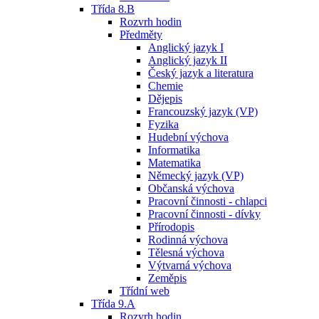
Třída 8.B
Rozvrh hodin
Předměty
Anglický jazyk I
Anglický jazyk II
Český jazyk a literatura
Chemie
Dějepis
Francouzský jazyk (VP)
Fyzika
Hudební výchova
Informatika
Matematika
Německý jazyk (VP)
Občanská výchova
Pracovní činnosti - chlapci
Pracovní činnosti - dívky
Přírodopis
Rodinná výchova
Tělesná výchova
Výtvarná výchova
Zeměpis
Třídní web
Třída 9.A
Rozvrh hodin