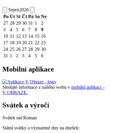
Srpen
2026
Po
Út
St
Čt
Pá
So
Ne
27
28
29
30
31
1
2
3
4
5
6
7
8
9
10
11
12
13
14
15
16
17
18
19
20
21
22
23
24
25
26
27
28
29
30
31
1
2
3
4
5
6
Mobilní aplikace
Sledujte informace z našeho webu v
mobilní aplikaci –
V OBRAZE.
Svátek a výročí
Svátek má
Roman
Státní svátky a významné dny na dnešek: