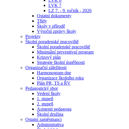
LVK 6
LVK 7
LZ 7. - 9. ročník - 2026
Ostatní dokumenty
Třídy
Školy v přírodě
Výroční zprávy školy
Projekty
Školní poradenské pracoviště
Školní poradenské pracoviště
Minimální preventivní program
Krizový plán
Strategie školní úspěšnosti
Organizační záležitosti
Harmonogram dne
Organizace školního roku
Plán PR, TS a ŘV
Pedagogický sbor
Vedení školy
1. stupeň
2. stupeň
Asistenti pedagoga
Školní družina
Ostatní zaměstnanci
Administrativa