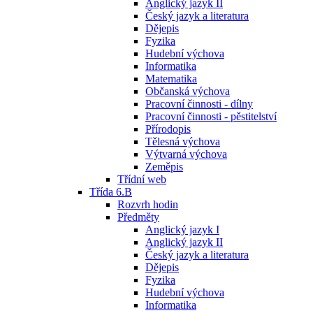
Anglický jazyk II
Český jazyk a literatura
Dějepis
Fyzika
Hudební výchova
Informatika
Matematika
Občanská výchova
Pracovní činnosti - dílny
Pracovní činnosti - pěstitelství
Přírodopis
Tělesná výchova
Výtvarná výchova
Zeměpis
Třídní web
Třída 6.B
Rozvrh hodin
Předměty
Anglický jazyk I
Anglický jazyk II
Český jazyk a literatura
Dějepis
Fyzika
Hudební výchova
Informatika