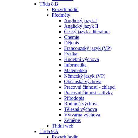
Třída 8.B
Rozvrh hodin
Předměty
Anglický jazyk I
Anglický jazyk II
Český jazyk a literatura
Chemie
Dějepis
Francouzský jazyk (VP)
Fyzika
Hudební výchova
Informatika
Matematika
Německý jazyk (VP)
Občanská výchova
Pracovní činnosti - chlapci
Pracovní činnosti - dívky
Přírodopis
Rodinná výchova
Tělesná výchova
Výtvarná výchova
Zeměpis
Třídní web
Třída 9.A
Rozvrh hodin