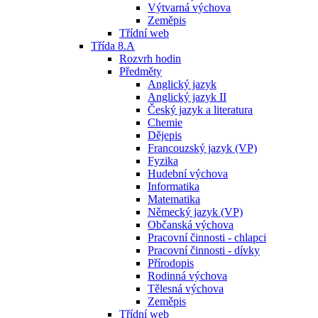
Výtvarná výchova
Zeměpis
Třídní web
Třída 8.A
Rozvrh hodin
Předměty
Anglický jazyk
Anglický jazyk II
Český jazyk a literatura
Chemie
Dějepis
Francouzský jazyk (VP)
Fyzika
Hudební výchova
Informatika
Matematika
Německý jazyk (VP)
Občanská výchova
Pracovní činnosti - chlapci
Pracovní činnosti - dívky
Přírodopis
Rodinná výchova
Tělesná výchova
Zeměpis
Třídní web