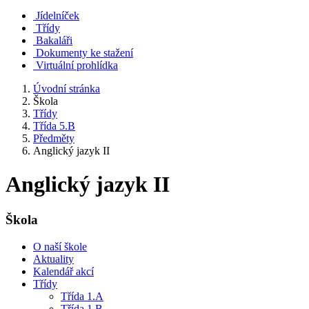
Jídelníček
Třídy
Bakaláři
Dokumenty ke stažení
Virtuální prohlídka
Úvodní stránka
Škola
Třídy
Třída 5.B
Předměty
Anglický jazyk II
Anglický jazyk II
Škola
O naší škole
Aktuality
Kalendář akcí
Třídy
Třída 1.A
Třída 1.B