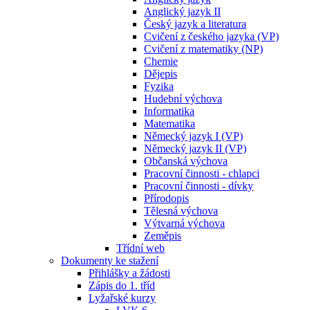
Anglický jazyk II
Český jazyk a literatura
Cvičení z českého jazyka (VP)
Cvičení z matematiky (NP)
Chemie
Dějepis
Fyzika
Hudební výchova
Informatika
Matematika
Německý jazyk I (VP)
Německý jazyk II (VP)
Občanská výchova
Pracovní činnosti - chlapci
Pracovní činnosti - dívky
Přírodopis
Tělesná výchova
Výtvarná výchova
Zeměpis
Třídní web
Dokumenty ke stažení
Přihlášky a žádosti
Zápis do 1. tříd
Lyžařské kurzy