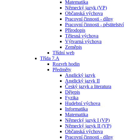
Matematika
Německý jazyk (VP)
Občanská výchova
Pracovní činnosti - dílny
Pracovní činnosti - pěstitelství
Přírodopis
Tělesná výchova
Výtvarná výchova
Zeměpis
Třídní web
Třída 7.A
Rozvrh hodin
Předměty
Anglický jazyk
Anglický jazyk II
Český jazyk a literatura
Dějepis
Fyzika
Hudební výchova
Informatika
Matematika
Německý jazyk I (VP)
Německý jazyk II (VP)
Občanská výchova
Pracovní činnosti - dílny