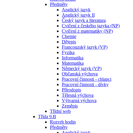
Předměty
Anglický jazyk
Anglický jazyk II
Český jazyk a literatura
Cvičení z českého jazyka (NP)
Cvičení z matematiky (NP)
Chemie
Dějepis
Francouzský jazyk (VP)
Fyzika
Informatika
Matematika
Německý jazyk (VP)
Občanská výchova
Pracovní činnosti - chlapci
Pracovní činnosti - dívky
Přírodopis
Tělesná výchova
Výtvarná výchova
Zeměpis
Třídní web
Třída 9.B
Rozvrh hodin
Předměty
Anglický jazyk