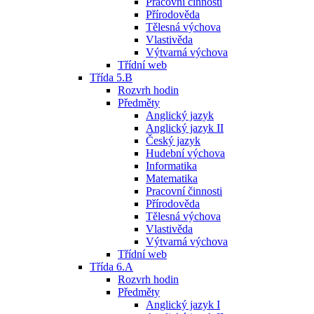
Pracovní činnosti
Přírodověda
Tělesná výchova
Vlastivěda
Výtvarná výchova
Třídní web
Třída 5.B
Rozvrh hodin
Předměty
Anglický jazyk
Anglický jazyk II
Český jazyk
Hudební výchova
Informatika
Matematika
Pracovní činnosti
Přírodověda
Tělesná výchova
Vlastivěda
Výtvarná výchova
Třídní web
Třída 6.A
Rozvrh hodin
Předměty
Anglický jazyk I