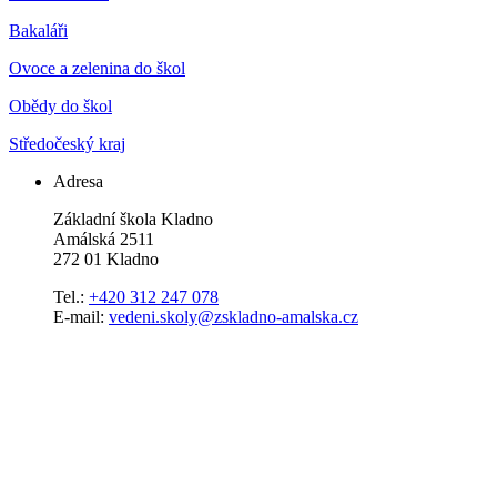
Bakaláři
Ovoce a zelenina do škol
Obědy do škol
Středočeský kraj
Adresa
Základní škola Kladno
Amálská 2511
272 01 Kladno
Tel.:
+420 312 247 078
E-mail:
vedeni.skoly@zskladno-amalska.cz