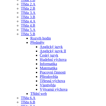
Třída 2.A
Třída 2.B
Třída 3.A
Třída 3.B
Třída 4.A
Třída 4.B
Třída 5.A
Třída 5.B
Rozvrh hodin
Předměty
Anglický jazyk
Anglický jazyk II
Český jazyk
Hudební výchova
Informatika
Matematika
Pracovní činnosti
Přírodověda
Tělesná výchova
Vlastivěda
Výtvarná výchova
Třídní web
Třída 6.A
Třída 6.B