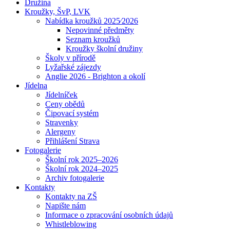
Družina
Kroužky, ŠvP, LVK
Nabídka kroužků 2025⁄2026
Nepovinné předměty
Seznam kroužků
Kroužky školní družiny
Školy v přírodě
Lyžařské zájezdy
Anglie 2026 - Brighton a okolí
Jídelna
Jídelníček
Ceny obědů
Čipovací systém
Stravenky
Alergeny
Přihlášení Strava
Fotogalerie
Školní rok 2025–2026
Školní rok 2024–2025
Archiv fotogalerie
Kontakty
Kontakty na ZŠ
Napište nám
Informace o zpracování osobních údajů
Whistleblowing