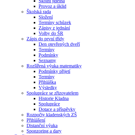
Školní jídelna
Provoz a úklid
Školská rada
Složení
Termíny schůzek
Zápisy z jednání
Volby do ŠR
Zápis do první třídy
Den otevřených dveří
Termíny
Podmínky
Seznamy
Rozšířená výuka matematiky
Podmínky přijetí
Termíny
Přihláška
Výsledky
Spolupráce se zřizovatelem
Historie Kladna
Spolupráce
Dotace a příspěvky
Rozpočty kladenských ZŠ
Přihlášení
Distanční výuka
Sponzoring a dary