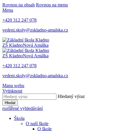
Rovnou na obsah
Rovnou na menu
Menu
+420 312 247 078
vedeni.skoly@zskladno-amalska.cz
ZŠ Kladno
Nová Amálka
ZŠ Kladno
Nová Amálka
+420 312 247 078
vedeni.skoly@zskladno-amalska.cz
Mapa webu
Vytisknout
Hledaný výraz
Hledat
rozšířené vyhledávání
Škola
O naší škole
O škole