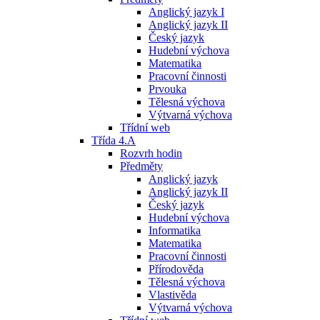
Anglický jazyk I
Anglický jazyk II
Český jazyk
Hudební výchova
Matematika
Pracovní činnosti
Prvouka
Tělesná výchova
Výtvarná výchova
Třídní web
Třída 4.A
Rozvrh hodin
Předměty
Anglický jazyk
Anglický jazyk II
Český jazyk
Hudební výchova
Informatika
Matematika
Pracovní činnosti
Přírodověda
Tělesná výchova
Vlastivěda
Výtvarná výchova