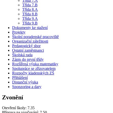
Třída 7.A
Třída 7.B
Třída 8.A
Třída 8.B
Třída 9.A
Třída 9.B
Dokumenty ke stažení
Projekty
Školní poradenské pracoviště
Organizační záležitosti
Pedagogický sbor
Ostatní zaměstnanci
Školská rada
Zápis do první třídy
Rozšířená výuka matematiky
Spolupráce se zřizovatelem
Rozpočty kladenských ZŠ
Přihlášení
Distanční výuka
Sponzoring a dary
Zvonění
Otevření školy: 7.35
Příprava na vyučování: 7.50