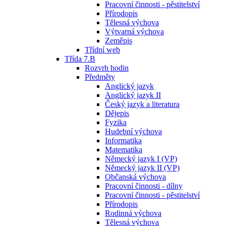
Pracovní činnosti - pěstitelství
Přírodopis
Tělesná výchova
Výtvarná výchova
Zeměpis
Třídní web
Třída 7.B
Rozvrh hodin
Předměty
Anglický jazyk
Anglický jazyk II
Český jazyk a literatura
Dějepis
Fyzika
Hudební výchova
Informatika
Matematika
Německý jazyk I (VP)
Německý jazyk II (VP)
Občanská výchova
Pracovní činnosti - dílny
Pracovní činnosti - pěstitelství
Přírodopis
Rodinná výchova
Tělesná výchova