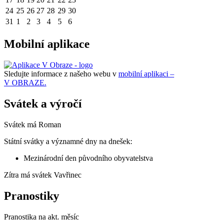
24
25
26
27
28
29
30
31
1
2
3
4
5
6
Mobilní aplikace
Sledujte informace z našeho webu v
mobilní aplikaci –
V OBRAZE.
Svátek a výročí
Svátek má
Roman
Státní svátky a významné dny na dnešek:
Mezinárodní den původního obyvatelstva
Zítra má svátek
Vavřinec
Pranostiky
Pranostika na akt. měsíc