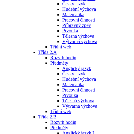
Český jazyk
Hudební výchova
Matematika
Pracovní činnosti
Přípravný zpěv
Prvouka
Tělesná výchova
Výtvarná výchova
Třídní web
Třída 2.A
Rozvrh hodin
Předměty
Anglický jazyk
Český jazyk
Hudební výchova
Matematika
Pracovní činnosti
Prvouka
Tělesná výchova
Výtvarná výchova
Třídní web
Třída 2.B
Rozvrh hodin
Předměty
Anglický jazyk I