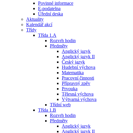
Povinné informace
E-podatelna
Úřední deska
Aktuality
Kalendář akcí
Třídy
Třída 1.A
Rozvrh hodin
Předměty
Anglický jazyk
Anglický jazyk II
Český jazyk
Hudební výchova
Matematika
Pracovní činnosti
Přípravný zpěv
Prvouka
Tělesná výchova
Výtvarná výchova
Třídní web
Třída 1.B
Rozvrh hodin
Předměty
Anglický jazyk
Anglický jazyk II