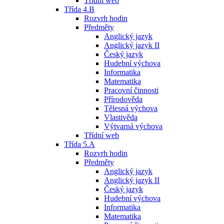
Třídní web
Třída 4.B
Rozvrh hodin
Předměty
Anglický jazyk
Anglický jazyk II
Český jazyk
Hudební výchova
Informatika
Matematika
Pracovní činnosti
Přírodověda
Tělesná výchova
Vlastivěda
Výtvarná výchova
Třídní web
Třída 5.A
Rozvrh hodin
Předměty
Anglický jazyk
Anglický jazyk II
Český jazyk
Hudební výchova
Informatika
Matematika