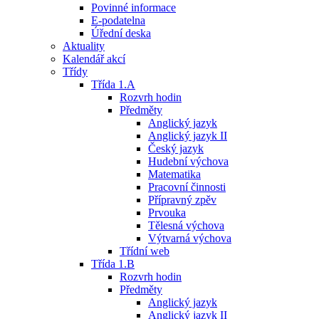
Povinné informace
E-podatelna
Úřední deska
Aktuality
Kalendář akcí
Třídy
Třída 1.A
Rozvrh hodin
Předměty
Anglický jazyk
Anglický jazyk II
Český jazyk
Hudební výchova
Matematika
Pracovní činnosti
Přípravný zpěv
Prvouka
Tělesná výchova
Výtvarná výchova
Třídní web
Třída 1.B
Rozvrh hodin
Předměty
Anglický jazyk
Anglický jazyk II