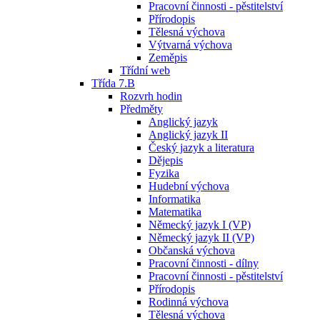
Pracovní činnosti - pěstitelství
Přírodopis
Tělesná výchova
Výtvarná výchova
Zeměpis
Třídní web
Třída 7.B
Rozvrh hodin
Předměty
Anglický jazyk
Anglický jazyk II
Český jazyk a literatura
Dějepis
Fyzika
Hudební výchova
Informatika
Matematika
Německý jazyk I (VP)
Německý jazyk II (VP)
Občanská výchova
Pracovní činnosti - dílny
Pracovní činnosti - pěstitelství
Přírodopis
Rodinná výchova
Tělesná výchova