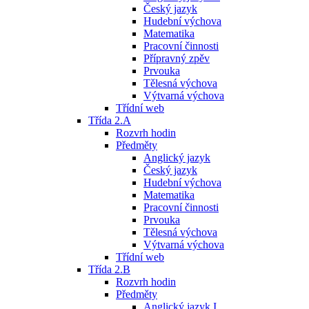
Český jazyk
Hudební výchova
Matematika
Pracovní činnosti
Přípravný zpěv
Prvouka
Tělesná výchova
Výtvarná výchova
Třídní web
Třída 2.A
Rozvrh hodin
Předměty
Anglický jazyk
Český jazyk
Hudební výchova
Matematika
Pracovní činnosti
Prvouka
Tělesná výchova
Výtvarná výchova
Třídní web
Třída 2.B
Rozvrh hodin
Předměty
Anglický jazyk I