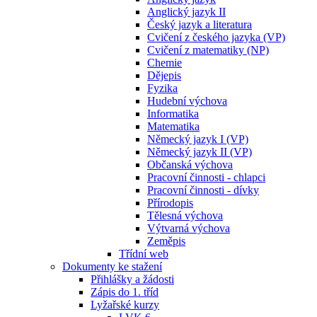
Anglický jazyk II
Český jazyk a literatura
Cvičení z českého jazyka (VP)
Cvičení z matematiky (NP)
Chemie
Dějepis
Fyzika
Hudební výchova
Informatika
Matematika
Německý jazyk I (VP)
Německý jazyk II (VP)
Občanská výchova
Pracovní činnosti - chlapci
Pracovní činnosti - dívky
Přírodopis
Tělesná výchova
Výtvarná výchova
Zeměpis
Třídní web
Dokumenty ke stažení
Přihlášky a žádosti
Zápis do 1. tříd
Lyžařské kurzy