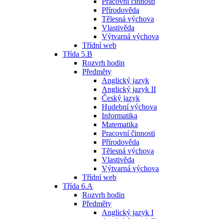
Pracovní činnosti
Přírodověda
Tělesná výchova
Vlastivěda
Výtvarná výchova
Třídní web
Třída 5.B
Rozvrh hodin
Předměty
Anglický jazyk
Anglický jazyk II
Český jazyk
Hudební výchova
Informatika
Matematika
Pracovní činnosti
Přírodověda
Tělesná výchova
Vlastivěda
Výtvarná výchova
Třídní web
Třída 6.A
Rozvrh hodin
Předměty
Anglický jazyk I