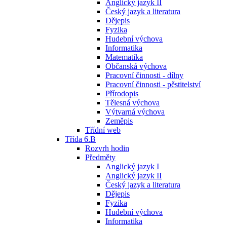
Anglický jazyk II
Český jazyk a literatura
Dějepis
Fyzika
Hudební výchova
Informatika
Matematika
Občanská výchova
Pracovní činnosti - dílny
Pracovní činnosti - pěstitelství
Přírodopis
Tělesná výchova
Výtvarná výchova
Zeměpis
Třídní web
Třída 6.B
Rozvrh hodin
Předměty
Anglický jazyk I
Anglický jazyk II
Český jazyk a literatura
Dějepis
Fyzika
Hudební výchova
Informatika