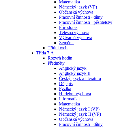
Matematika
Německý jazyk (VP)
Občanská výchova
Pracovní činnosti - dílny
Pracovní činnosti - pěstitelství
Přírodopis
Tělesná výchova
Výtvarná výchova
Zeměpis
Třídní web
Třída 7.A
Rozvrh hodin
Předměty
Anglický jazyk
Anglický jazyk II
Český jazyk a literatura
Dějepis
Fyzika
Hudební výchova
Informatika
Matematika
Německý jazyk I (VP)
Německý jazyk II (VP)
Občanská výchova
Pracovní činnosti - dílny