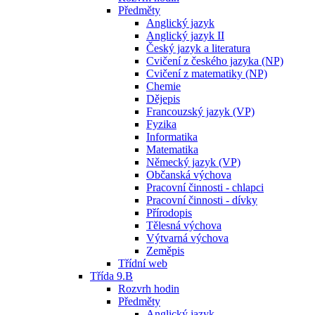
Předměty
Anglický jazyk
Anglický jazyk II
Český jazyk a literatura
Cvičení z českého jazyka (NP)
Cvičení z matematiky (NP)
Chemie
Dějepis
Francouzský jazyk (VP)
Fyzika
Informatika
Matematika
Německý jazyk (VP)
Občanská výchova
Pracovní činnosti - chlapci
Pracovní činnosti - dívky
Přírodopis
Tělesná výchova
Výtvarná výchova
Zeměpis
Třídní web
Třída 9.B
Rozvrh hodin
Předměty
Anglický jazyk