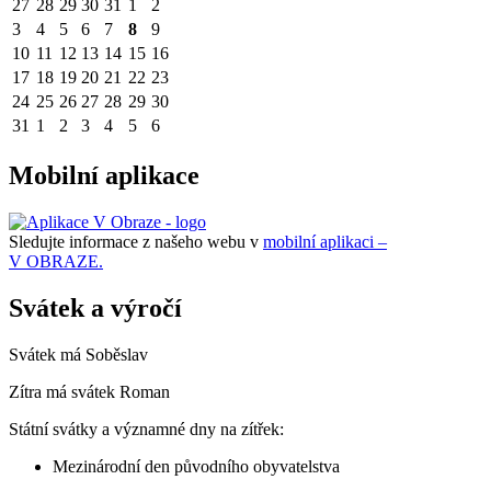
27
28
29
30
31
1
2
3
4
5
6
7
8
9
10
11
12
13
14
15
16
17
18
19
20
21
22
23
24
25
26
27
28
29
30
31
1
2
3
4
5
6
Mobilní aplikace
Sledujte informace z našeho webu v
mobilní aplikaci –
V OBRAZE.
Svátek a výročí
Svátek má
Soběslav
Zítra má svátek
Roman
Státní svátky a významné dny na zítřek:
Mezinárodní den původního obyvatelstva