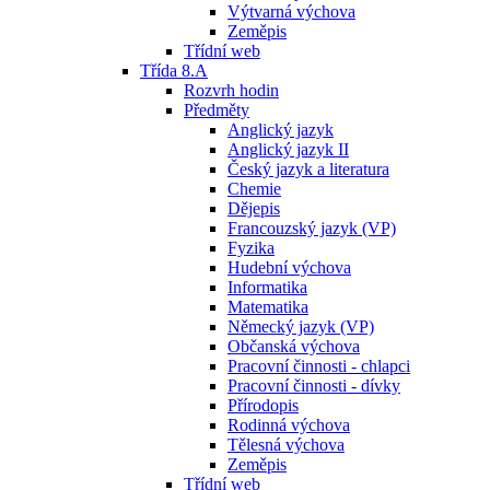
Výtvarná výchova
Zeměpis
Třídní web
Třída 8.A
Rozvrh hodin
Předměty
Anglický jazyk
Anglický jazyk II
Český jazyk a literatura
Chemie
Dějepis
Francouzský jazyk (VP)
Fyzika
Hudební výchova
Informatika
Matematika
Německý jazyk (VP)
Občanská výchova
Pracovní činnosti - chlapci
Pracovní činnosti - dívky
Přírodopis
Rodinná výchova
Tělesná výchova
Zeměpis
Třídní web