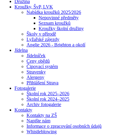
Družina
Kroužky, ŠvP, LVK
Nabídka kroužků 2025⁄2026
Nepovinné předměty
Seznam kroužků
Kroužky školní družiny
Školy v přírodě
Lyžařské zájezdy
Anglie 2026 - Brighton a okolí
Jídelna
Jídelníček
Ceny obědů
Čipovací systém
Stravenky
Alergeny
Přihlášení Strava
Fotogalerie
Školní rok 2025–2026
Školní rok 2024–2025
Archiv fotogalerie
Kontakty
Kontakty na ZŠ
Napište nám
Informace o zpracování osobních údajů
Whistleblowing