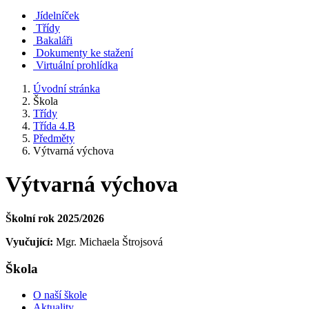
Jídelníček
Třídy
Bakaláři
Dokumenty ke stažení
Virtuální prohlídka
Úvodní stránka
Škola
Třídy
Třída 4.B
Předměty
Výtvarná výchova
Výtvarná výchova
Školní rok 2025/2026
Vyučující:
Mgr. Michaela Štrojsová
Škola
O naší škole
Aktuality