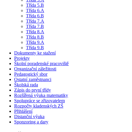
Třída 5.B
Třída 6.A
Třída 6.B
Třída 7.A
Třída 7.B
Třída 8.A
Třída 8.B
Třída 9.A
Třída 9.B
Dokumenty ke stažení
Projekty
Školní poradenské pracoviště
Organizační záležitosti
Pedagogický sbor
Ostatní zaměstnanci
Školská rada
Zápis do první třídy
Rozšířená výuka matematiky
Spolupráce se zřizovatelem
Rozpočty kladenských ZŠ
Přihlášení
Distanční výuka
Sponzoring a dary