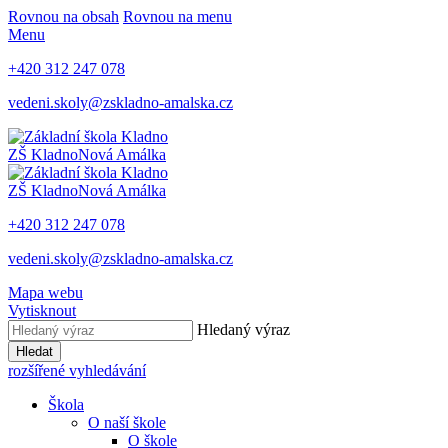
Rovnou na obsah
Rovnou na menu
Menu
+420 312 247 078
vedeni.skoly@zskladno-amalska.cz
ZŠ Kladno
Nová Amálka
ZŠ Kladno
Nová Amálka
+420 312 247 078
vedeni.skoly@zskladno-amalska.cz
Mapa webu
Vytisknout
Hledaný výraz
Hledat
rozšířené vyhledávání
Škola
O naší škole
O škole