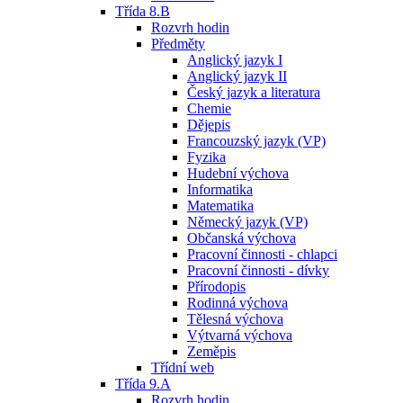
Třída 8.B
Rozvrh hodin
Předměty
Anglický jazyk I
Anglický jazyk II
Český jazyk a literatura
Chemie
Dějepis
Francouzský jazyk (VP)
Fyzika
Hudební výchova
Informatika
Matematika
Německý jazyk (VP)
Občanská výchova
Pracovní činnosti - chlapci
Pracovní činnosti - dívky
Přírodopis
Rodinná výchova
Tělesná výchova
Výtvarná výchova
Zeměpis
Třídní web
Třída 9.A
Rozvrh hodin