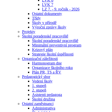
LVK 6
LVK 7
LZ 7. - 9. ročník - 2026
Ostatní dokumenty
Třídy
Školy v přírodě
Výroční zprávy školy
Projekty
Školní poradenské pracoviště
Školní poradenské pracoviště
Minimální preventivní program
Krizový plán
Strategie školní úspěšnosti
Organizační záležitosti
Harmonogram dne
Organizace školního roku
Plán PR, TS a ŘV
Pedagogický sbor
Vedení školy
1. stupeň
2. stupeň
Asistenti pedagoga
Školní družina
Ostatní zaměstnanci
Administrativa