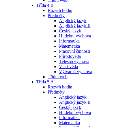
Třídní web
Třída 4.B
Rozvrh hodin
Předměty
Anglický jazyk
Anglický jazyk II
Český jazyk
Hudební výchova
Informatika
Matematika
Pracovní činnosti
Přírodověda
Tělesná výchova
Vlastivěda
Výtvarná výchova
Třídní web
Třída 5.A
Rozvrh hodin
Předměty
Anglický jazyk
Anglický jazyk II
Český jazyk
Hudební výchova
Informatika
Matematika