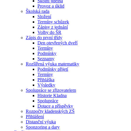
Školní jídelna
Provoz a úklid
Školská rada
Složení
Termíny schůzek
Zápisy z jednání
Volby do ŠR
Zápis do první třídy
Den otevřených dveří
Termíny
Podmínky
Seznamy
Rozšířená výuka matematiky
Podmínky přijetí
Termíny
Přihláška
Výsledky
Spolupráce se zřizovatelem
Historie Kladna
Spolupráce
Dotace a příspěvky
Rozpočty kladenských ZŠ
Přihlášení
Distanční výuka
Sponzoring a dary