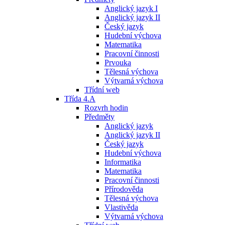
Anglický jazyk I
Anglický jazyk II
Český jazyk
Hudební výchova
Matematika
Pracovní činnosti
Prvouka
Tělesná výchova
Výtvarná výchova
Třídní web
Třída 4.A
Rozvrh hodin
Předměty
Anglický jazyk
Anglický jazyk II
Český jazyk
Hudební výchova
Informatika
Matematika
Pracovní činnosti
Přírodověda
Tělesná výchova
Vlastivěda
Výtvarná výchova