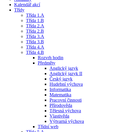
Kalendář akcí
Třídy
Třída 1.A
Třída 1.B
Třída 2.A
Třída 2.B
Třída 3.A
Třída 3.B
Třída 4.A
Třída 4.B
Rozvrh hodin
Předměty
Anglický jazyk
Anglický jazyk II
Český jazyk
Hudební výchova
Informatika
Matematika
Pracovní činnosti
Přírodověda
Tělesná výchova
Vlastivěda
Výtvarná výchova
Třídní web
Třída 5.A