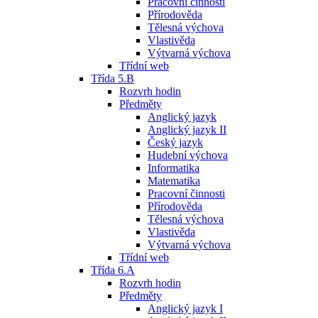
Pracovní činnosti
Přírodověda
Tělesná výchova
Vlastivěda
Výtvarná výchova
Třídní web
Třída 5.B
Rozvrh hodin
Předměty
Anglický jazyk
Anglický jazyk II
Český jazyk
Hudební výchova
Informatika
Matematika
Pracovní činnosti
Přírodověda
Tělesná výchova
Vlastivěda
Výtvarná výchova
Třídní web
Třída 6.A
Rozvrh hodin
Předměty
Anglický jazyk I