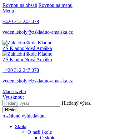
Rovnou na obsah
Rovnou na menu
Menu
+420 312 247 078
vedeni.skoly@zskladno-amalska.cz
ZŠ Kladno
Nová Amálka
ZŠ Kladno
Nová Amálka
+420 312 247 078
vedeni.skoly@zskladno-amalska.cz
Mapa webu
Vytisknout
Hledaný výraz
Hledat
rozšířené vyhledávání
Škola
O naší škole
O škole