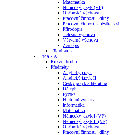
Matematika
Německý jazyk (VP)
Občanská výchova
Pracovní činnosti - dílny
Pracovní činnosti - pěstitelství
Přírodopis
Tělesná výchova
Výtvarná výchova
Zeměpis
Třídní web
Třída 7.A
Rozvrh hodin
Předměty
Anglický jazyk
Anglický jazyk II
Český jazyk a literatura
Dějepis
Fyzika
Hudební výchova
Informatika
Matematika
Německý jazyk I (VP)
Německý jazyk II (VP)
Občanská výchova
Pracovní činnosti - dílny