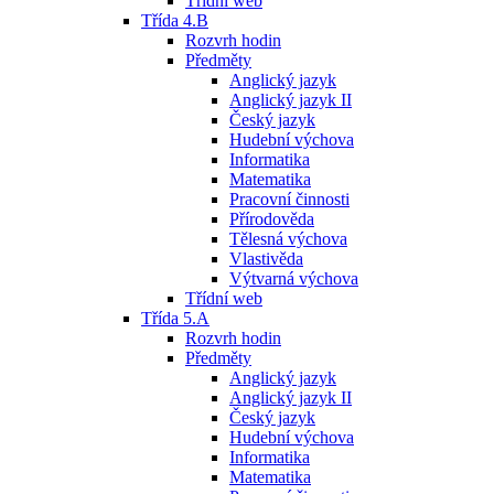
Třídní web
Třída 4.B
Rozvrh hodin
Předměty
Anglický jazyk
Anglický jazyk II
Český jazyk
Hudební výchova
Informatika
Matematika
Pracovní činnosti
Přírodověda
Tělesná výchova
Vlastivěda
Výtvarná výchova
Třídní web
Třída 5.A
Rozvrh hodin
Předměty
Anglický jazyk
Anglický jazyk II
Český jazyk
Hudební výchova
Informatika
Matematika