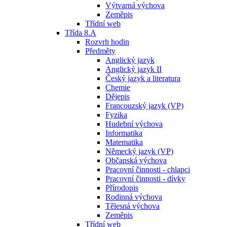
Výtvarná výchova
Zeměpis
Třídní web
Třída 8.A
Rozvrh hodin
Předměty
Anglický jazyk
Anglický jazyk II
Český jazyk a literatura
Chemie
Dějepis
Francouzský jazyk (VP)
Fyzika
Hudební výchova
Informatika
Matematika
Německý jazyk (VP)
Občanská výchova
Pracovní činnosti - chlapci
Pracovní činnosti - dívky
Přírodopis
Rodinná výchova
Tělesná výchova
Zeměpis
Třídní web