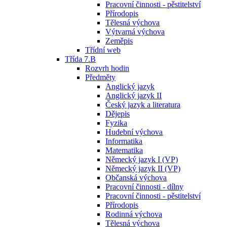
Pracovní činnosti - pěstitelství
Přírodopis
Tělesná výchova
Výtvarná výchova
Zeměpis
Třídní web
Třída 7.B
Rozvrh hodin
Předměty
Anglický jazyk
Anglický jazyk II
Český jazyk a literatura
Dějepis
Fyzika
Hudební výchova
Informatika
Matematika
Německý jazyk I (VP)
Německý jazyk II (VP)
Občanská výchova
Pracovní činnosti - dílny
Pracovní činnosti - pěstitelství
Přírodopis
Rodinná výchova
Tělesná výchova