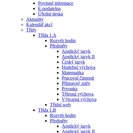
Povinné informace
E-podatelna
Úřední deska
Aktuality
Kalendář akcí
Třídy
Třída 1.A
Rozvrh hodin
Předměty
Anglický jazyk
Anglický jazyk II
Český jazyk
Hudební výchova
Matematika
Pracovní činnosti
Přípravný zpěv
Prvouka
Tělesná výchova
Výtvarná výchova
Třídní web
Třída 1.B
Rozvrh hodin
Předměty
Anglický jazyk
Anglický jazyk II