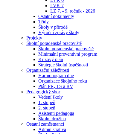
LVK 6
LVK 7
LZ 7. - 9. ročník - 2026
Ostatní dokumenty
Třídy
Školy v přírodě
Výroční zprávy školy
Projekty
Školní poradenské pracoviště
Školní poradenské pracoviště
Minimální preventivní program
Krizový plán
Strategie školní úspěšnosti
Organizační záležitosti
Harmonogram dne
Organizace školního roku
Plán PR, TS a ŘV
Pedagogický sbor
Vedení školy
1. stupeň
2. stupeň
Asistenti pedagoga
Školní družina
Ostatní zaměstnanci
Administrativa