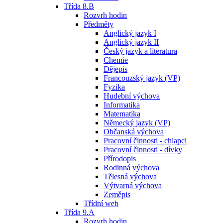
Třída 8.B
Rozvrh hodin
Předměty
Anglický jazyk I
Anglický jazyk II
Český jazyk a literatura
Chemie
Dějepis
Francouzský jazyk (VP)
Fyzika
Hudební výchova
Informatika
Matematika
Německý jazyk (VP)
Občanská výchova
Pracovní činnosti - chlapci
Pracovní činnosti - dívky
Přírodopis
Rodinná výchova
Tělesná výchova
Výtvarná výchova
Zeměpis
Třídní web
Třída 9.A
Rozvrh hodin