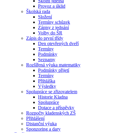
Školní jídelna
Provoz a úklid
Školská rada
Složení
Termíny schůzek
Zápisy z jednání
Volby do ŠR
Zápis do první třídy
Den otevřených dveří
Termíny
Podmínky
Seznamy
Rozšířená výuka matematiky
Podmínky přijetí
Termíny
Přihláška
Výsledky
Spolupráce se zřizovatelem
Historie Kladna
Spolupráce
Dotace a příspěvky
Rozpočty kladenských ZŠ
Přihlášení
Distanční výuka
Sponzoring a dary