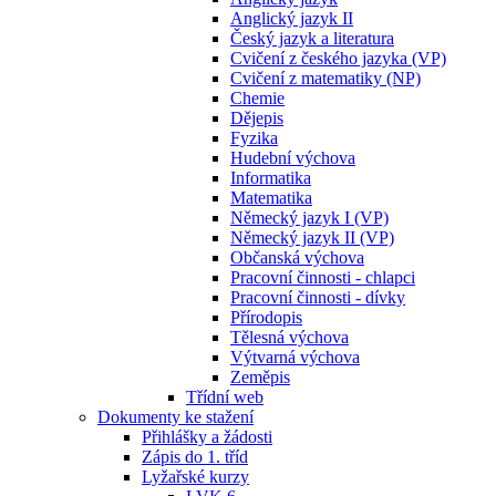
Anglický jazyk II
Český jazyk a literatura
Cvičení z českého jazyka (VP)
Cvičení z matematiky (NP)
Chemie
Dějepis
Fyzika
Hudební výchova
Informatika
Matematika
Německý jazyk I (VP)
Německý jazyk II (VP)
Občanská výchova
Pracovní činnosti - chlapci
Pracovní činnosti - dívky
Přírodopis
Tělesná výchova
Výtvarná výchova
Zeměpis
Třídní web
Dokumenty ke stažení
Přihlášky a žádosti
Zápis do 1. tříd
Lyžařské kurzy