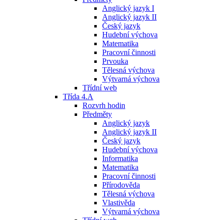
Anglický jazyk I
Anglický jazyk II
Český jazyk
Hudební výchova
Matematika
Pracovní činnosti
Prvouka
Tělesná výchova
Výtvarná výchova
Třídní web
Třída 4.A
Rozvrh hodin
Předměty
Anglický jazyk
Anglický jazyk II
Český jazyk
Hudební výchova
Informatika
Matematika
Pracovní činnosti
Přírodověda
Tělesná výchova
Vlastivěda
Výtvarná výchova