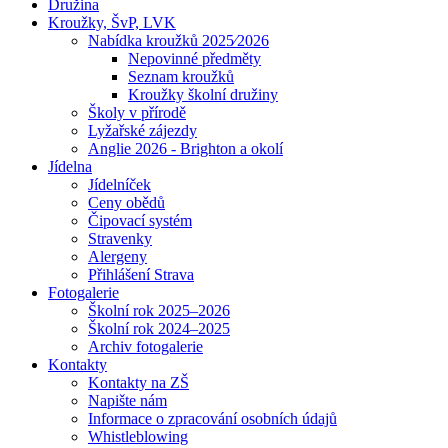
Družina
Kroužky, ŠvP, LVK
Nabídka kroužků 2025⁄2026
Nepovinné předměty
Seznam kroužků
Kroužky školní družiny
Školy v přírodě
Lyžařské zájezdy
Anglie 2026 - Brighton a okolí
Jídelna
Jídelníček
Ceny obědů
Čipovací systém
Stravenky
Alergeny
Přihlášení Strava
Fotogalerie
Školní rok 2025–2026
Školní rok 2024–2025
Archiv fotogalerie
Kontakty
Kontakty na ZŠ
Napište nám
Informace o zpracování osobních údajů
Whistleblowing