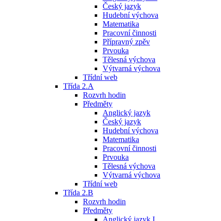
Český jazyk
Hudební výchova
Matematika
Pracovní činnosti
Přípravný zpěv
Prvouka
Tělesná výchova
Výtvarná výchova
Třídní web
Třída 2.A
Rozvrh hodin
Předměty
Anglický jazyk
Český jazyk
Hudební výchova
Matematika
Pracovní činnosti
Prvouka
Tělesná výchova
Výtvarná výchova
Třídní web
Třída 2.B
Rozvrh hodin
Předměty
Anglický jazyk I