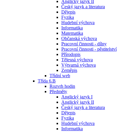
Anglický jazyk II
Český jazyk a literatura
Dějepis
Fyzika
Hudební výchova
Informatika
Matematika
Občanská výchova
Pracovní činnosti - dílny
Pracovní činnosti - pěstitelství
Přírodopis
Tělesná výchova
Výtvarná výchova
Zeměpis
Třídní web
Třída 6.B
Rozvrh hodin
Předměty
Anglický jazyk I
Anglický jazyk II
Český jazyk a literatura
Dějepis
Fyzika
Hudební výchova
Informatika