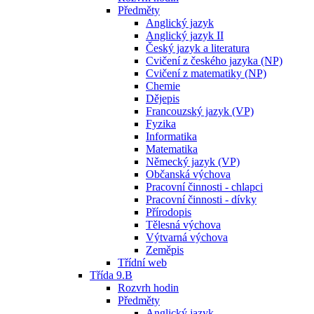
Předměty
Anglický jazyk
Anglický jazyk II
Český jazyk a literatura
Cvičení z českého jazyka (NP)
Cvičení z matematiky (NP)
Chemie
Dějepis
Francouzský jazyk (VP)
Fyzika
Informatika
Matematika
Německý jazyk (VP)
Občanská výchova
Pracovní činnosti - chlapci
Pracovní činnosti - dívky
Přírodopis
Tělesná výchova
Výtvarná výchova
Zeměpis
Třídní web
Třída 9.B
Rozvrh hodin
Předměty
Anglický jazyk