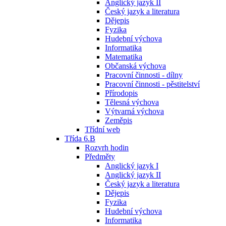
Anglický jazyk II
Český jazyk a literatura
Dějepis
Fyzika
Hudební výchova
Informatika
Matematika
Občanská výchova
Pracovní činnosti - dílny
Pracovní činnosti - pěstitelství
Přírodopis
Tělesná výchova
Výtvarná výchova
Zeměpis
Třídní web
Třída 6.B
Rozvrh hodin
Předměty
Anglický jazyk I
Anglický jazyk II
Český jazyk a literatura
Dějepis
Fyzika
Hudební výchova
Informatika