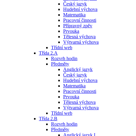
Český jazyk
Hudební výchova
Matematika
Pracovní činnosti
Přípravný zpěv
Prvouka
Tělesná výchova
Výtvarná výchova
Třídní web
Třída 2.A
Rozvrh hodin
Předměty
Anglický jazyk
Český jazyk
Hudební výchova
Matematika
Pracovní činnosti
Prvouka
Tělesná výchova
Výtvarná výchova
Třídní web
Třída 2.B
Rozvrh hodin
Předměty
Anglický jazyk I