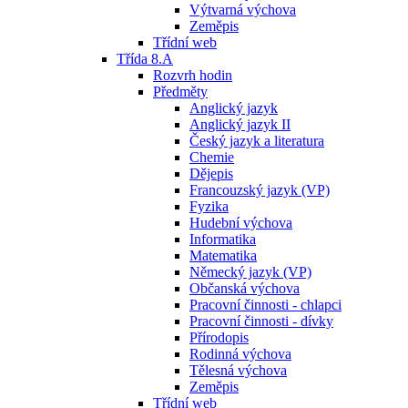
Výtvarná výchova
Zeměpis
Třídní web
Třída 8.A
Rozvrh hodin
Předměty
Anglický jazyk
Anglický jazyk II
Český jazyk a literatura
Chemie
Dějepis
Francouzský jazyk (VP)
Fyzika
Hudební výchova
Informatika
Matematika
Německý jazyk (VP)
Občanská výchova
Pracovní činnosti - chlapci
Pracovní činnosti - dívky
Přírodopis
Rodinná výchova
Tělesná výchova
Zeměpis
Třídní web