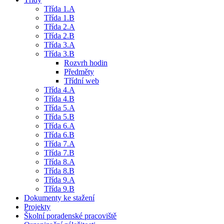
Třída 1.A
Třída 1.B
Třída 2.A
Třída 2.B
Třída 3.A
Třída 3.B
Rozvrh hodin
Předměty
Třídní web
Třída 4.A
Třída 4.B
Třída 5.A
Třída 5.B
Třída 6.A
Třída 6.B
Třída 7.A
Třída 7.B
Třída 8.A
Třída 8.B
Třída 9.A
Třída 9.B
Dokumenty ke stažení
Projekty
Školní poradenské pracoviště