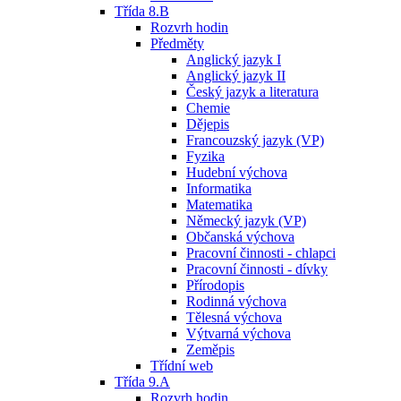
Třída 8.B
Rozvrh hodin
Předměty
Anglický jazyk I
Anglický jazyk II
Český jazyk a literatura
Chemie
Dějepis
Francouzský jazyk (VP)
Fyzika
Hudební výchova
Informatika
Matematika
Německý jazyk (VP)
Občanská výchova
Pracovní činnosti - chlapci
Pracovní činnosti - dívky
Přírodopis
Rodinná výchova
Tělesná výchova
Výtvarná výchova
Zeměpis
Třídní web
Třída 9.A
Rozvrh hodin