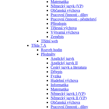
Matematika
Německý jazyk (VP)
Občanská výchova
Pracovní činnosti - dílny
Pracovní činnosti - pěstitelství
Přírodopis
Tělesná výchova
Výtvarná výchova
Zeměpis
Třídní web
Třída 7.A
Rozvrh hodin
Předměty
Anglický jazyk
Anglický jazyk II
Český jazyk a literatura
Dějepis
Fyzika
Hudební výchova
Informatika
Matematika
Německý jazyk I (VP)
Německý jazyk II (VP)
Občanská výchova
Pracovní činnosti - dílny