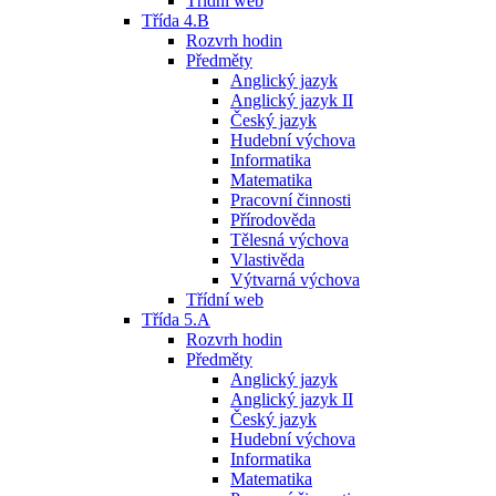
Třídní web
Třída 4.B
Rozvrh hodin
Předměty
Anglický jazyk
Anglický jazyk II
Český jazyk
Hudební výchova
Informatika
Matematika
Pracovní činnosti
Přírodověda
Tělesná výchova
Vlastivěda
Výtvarná výchova
Třídní web
Třída 5.A
Rozvrh hodin
Předměty
Anglický jazyk
Anglický jazyk II
Český jazyk
Hudební výchova
Informatika
Matematika