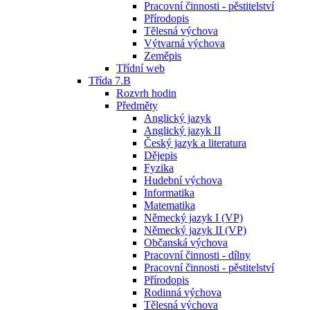
Pracovní činnosti - pěstitelství
Přírodopis
Tělesná výchova
Výtvarná výchova
Zeměpis
Třídní web
Třída 7.B
Rozvrh hodin
Předměty
Anglický jazyk
Anglický jazyk II
Český jazyk a literatura
Dějepis
Fyzika
Hudební výchova
Informatika
Matematika
Německý jazyk I (VP)
Německý jazyk II (VP)
Občanská výchova
Pracovní činnosti - dílny
Pracovní činnosti - pěstitelství
Přírodopis
Rodinná výchova
Tělesná výchova