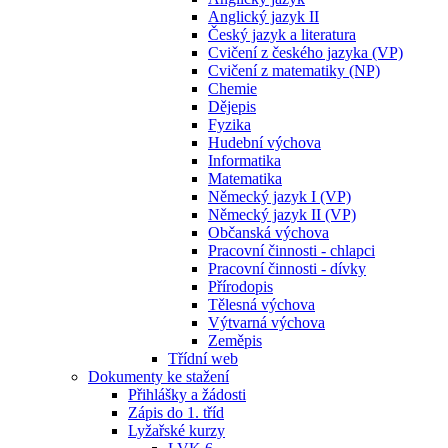
Anglický jazyk II
Český jazyk a literatura
Cvičení z českého jazyka (VP)
Cvičení z matematiky (NP)
Chemie
Dějepis
Fyzika
Hudební výchova
Informatika
Matematika
Německý jazyk I (VP)
Německý jazyk II (VP)
Občanská výchova
Pracovní činnosti - chlapci
Pracovní činnosti - dívky
Přírodopis
Tělesná výchova
Výtvarná výchova
Zeměpis
Třídní web
Dokumenty ke stažení
Přihlášky a žádosti
Zápis do 1. tříd
Lyžařské kurzy