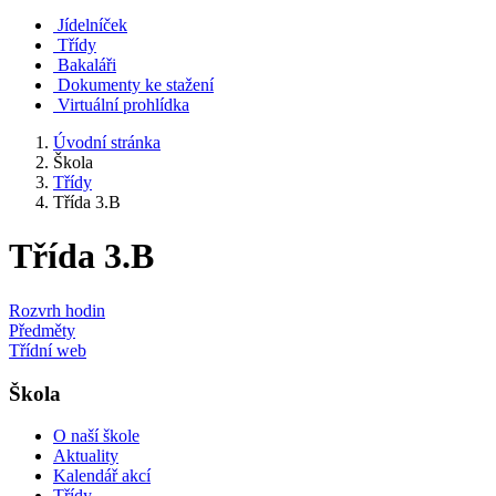
Jídelníček
Třídy
Bakaláři
Dokumenty ke stažení
Virtuální prohlídka
Úvodní stránka
Škola
Třídy
Třída 3.B
Třída 3.B
Rozvrh hodin
Předměty
Třídní web
Škola
O naší škole
Aktuality
Kalendář akcí
Třídy