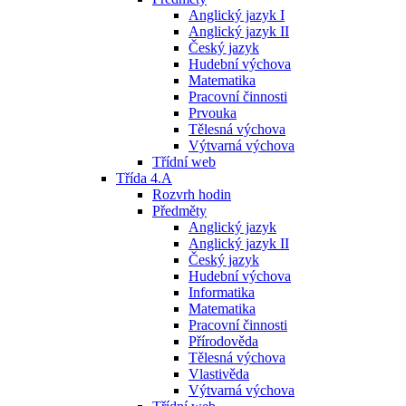
Anglický jazyk I
Anglický jazyk II
Český jazyk
Hudební výchova
Matematika
Pracovní činnosti
Prvouka
Tělesná výchova
Výtvarná výchova
Třídní web
Třída 4.A
Rozvrh hodin
Předměty
Anglický jazyk
Anglický jazyk II
Český jazyk
Hudební výchova
Informatika
Matematika
Pracovní činnosti
Přírodověda
Tělesná výchova
Vlastivěda
Výtvarná výchova