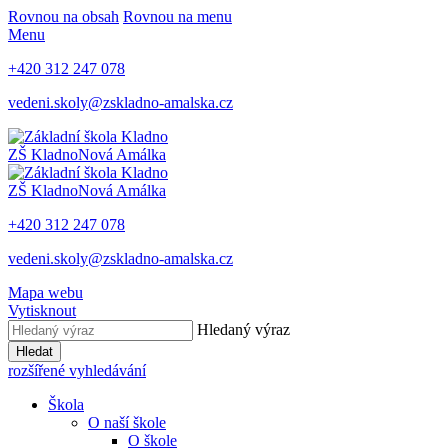
Rovnou na obsah
Rovnou na menu
Menu
+420 312 247 078
vedeni.skoly@zskladno-amalska.cz
ZŠ Kladno
Nová Amálka
ZŠ Kladno
Nová Amálka
+420 312 247 078
vedeni.skoly@zskladno-amalska.cz
Mapa webu
Vytisknout
Hledaný výraz
Hledat
rozšířené vyhledávání
Škola
O naší škole
O škole