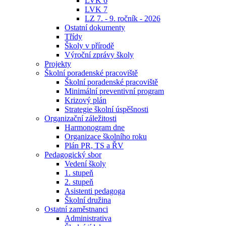
LVK 6
LVK 7
LZ 7. - 9. ročník - 2026
Ostatní dokumenty
Třídy
Školy v přírodě
Výroční zprávy školy
Projekty
Školní poradenské pracoviště
Školní poradenské pracoviště
Minimální preventivní program
Krizový plán
Strategie školní úspěšnosti
Organizační záležitosti
Harmonogram dne
Organizace školního roku
Plán PR, TS a ŘV
Pedagogický sbor
Vedení školy
1. stupeň
2. stupeň
Asistenti pedagoga
Školní družina
Ostatní zaměstnanci
Administrativa