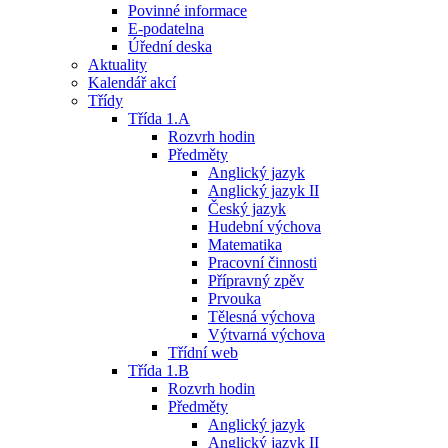
Povinné informace
E-podatelna
Úřední deska
Aktuality
Kalendář akcí
Třídy
Třída 1.A
Rozvrh hodin
Předměty
Anglický jazyk
Anglický jazyk II
Český jazyk
Hudební výchova
Matematika
Pracovní činnosti
Přípravný zpěv
Prvouka
Tělesná výchova
Výtvarná výchova
Třídní web
Třída 1.B
Rozvrh hodin
Předměty
Anglický jazyk
Anglický jazyk II