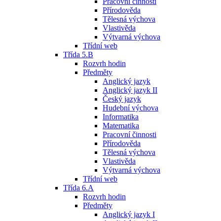
Pracovní činnosti
Přírodověda
Tělesná výchova
Vlastivěda
Výtvarná výchova
Třídní web
Třída 5.B
Rozvrh hodin
Předměty
Anglický jazyk
Anglický jazyk II
Český jazyk
Hudební výchova
Informatika
Matematika
Pracovní činnosti
Přírodověda
Tělesná výchova
Vlastivěda
Výtvarná výchova
Třídní web
Třída 6.A
Rozvrh hodin
Předměty
Anglický jazyk I