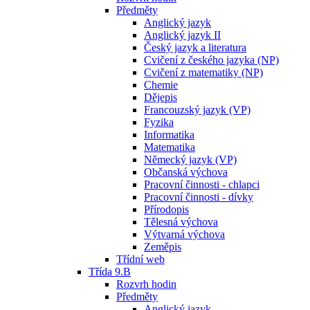
Předměty
Anglický jazyk
Anglický jazyk II
Český jazyk a literatura
Cvičení z českého jazyka (NP)
Cvičení z matematiky (NP)
Chemie
Dějepis
Francouzský jazyk (VP)
Fyzika
Informatika
Matematika
Německý jazyk (VP)
Občanská výchova
Pracovní činnosti - chlapci
Pracovní činnosti - dívky
Přírodopis
Tělesná výchova
Výtvarná výchova
Zeměpis
Třídní web
Třída 9.B
Rozvrh hodin
Předměty
Anglický jazyk