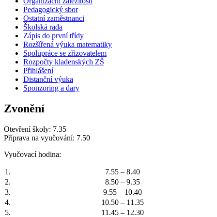
Organizační záležitosti
Pedagogický sbor
Ostatní zaměstnanci
Školská rada
Zápis do první třídy
Rozšířená výuka matematiky
Spolupráce se zřizovatelem
Rozpočty kladenských ZŠ
Přihlášení
Distanční výuka
Sponzoring a dary
Zvonění
Otevření školy: 7.35
Příprava na vyučování: 7.50
Vyučovací hodina:
1.
7.55 – 8.40
2.
8.50 – 9.35
3.
9.55 – 10.40
4.
10.50 – 11.35
5.
11.45 – 12.30