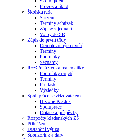
Školní jídelna
Provoz a úklid
Školská rada
Složení
Termíny schůzek
Zápisy z jednání
Volby do ŠR
Zápis do první třídy
Den otevřených dveří
Termíny
Podmínky
Seznamy
Rozšířená výuka matematiky
Podmínky přijetí
Termíny
Přihláška
Výsledky
Spolupráce se zřizovatelem
Historie Kladna
Spolupráce
Dotace a příspěvky
Rozpočty kladenských ZŠ
Přihlášení
Distanční výuka
Sponzoring a dary