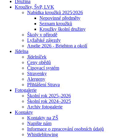
Družina
Kroužky, ŠvP, LVK
Nabídka kroužků 2025⁄2026
Nepovinné předměty
Seznam kroužků
Kroužky školní družiny
Školy v přírodě
Lyžařské zájezdy
Anglie 2026 - Brighton a okolí
Jídelna
Jídelníček
Ceny obědů
Čipovací systém
Stravenky
Alergeny
Přihlášení Strava
Fotogalerie
Školní rok 2025–2026
Školní rok 2024–2025
Archiv fotogalerie
Kontakty
Kontakty na ZŠ
Napište nám
Informace o zpracování osobních údajů
Whistleblowing