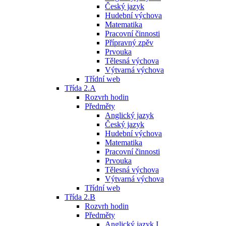
Český jazyk
Hudební výchova
Matematika
Pracovní činnosti
Přípravný zpěv
Prvouka
Tělesná výchova
Výtvarná výchova
Třídní web
Třída 2.A
Rozvrh hodin
Předměty
Anglický jazyk
Český jazyk
Hudební výchova
Matematika
Pracovní činnosti
Prvouka
Tělesná výchova
Výtvarná výchova
Třídní web
Třída 2.B
Rozvrh hodin
Předměty
Anglický jazyk I