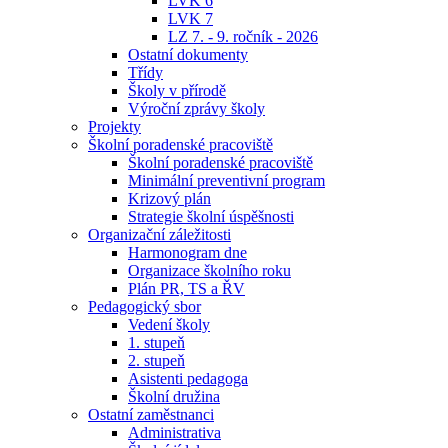
LVK 6
LVK 7
LZ 7. - 9. ročník - 2026
Ostatní dokumenty
Třídy
Školy v přírodě
Výroční zprávy školy
Projekty
Školní poradenské pracoviště
Školní poradenské pracoviště
Minimální preventivní program
Krizový plán
Strategie školní úspěšnosti
Organizační záležitosti
Harmonogram dne
Organizace školního roku
Plán PR, TS a ŘV
Pedagogický sbor
Vedení školy
1. stupeň
2. stupeň
Asistenti pedagoga
Školní družina
Ostatní zaměstnanci
Administrativa