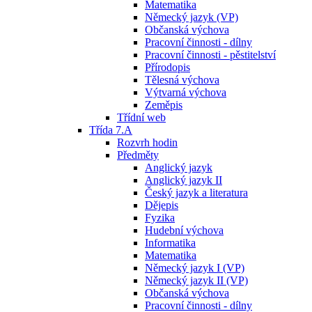
Matematika
Německý jazyk (VP)
Občanská výchova
Pracovní činnosti - dílny
Pracovní činnosti - pěstitelství
Přírodopis
Tělesná výchova
Výtvarná výchova
Zeměpis
Třídní web
Třída 7.A
Rozvrh hodin
Předměty
Anglický jazyk
Anglický jazyk II
Český jazyk a literatura
Dějepis
Fyzika
Hudební výchova
Informatika
Matematika
Německý jazyk I (VP)
Německý jazyk II (VP)
Občanská výchova
Pracovní činnosti - dílny