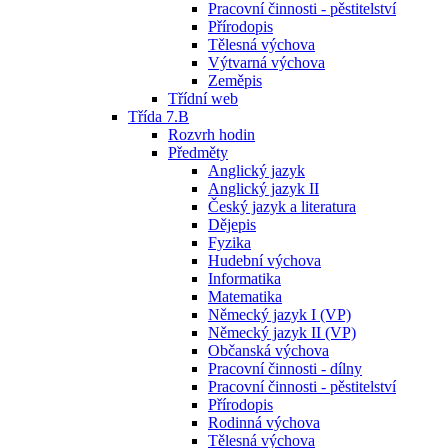
Pracovní činnosti - pěstitelství
Přírodopis
Tělesná výchova
Výtvarná výchova
Zeměpis
Třídní web
Třída 7.B
Rozvrh hodin
Předměty
Anglický jazyk
Anglický jazyk II
Český jazyk a literatura
Dějepis
Fyzika
Hudební výchova
Informatika
Matematika
Německý jazyk I (VP)
Německý jazyk II (VP)
Občanská výchova
Pracovní činnosti - dílny
Pracovní činnosti - pěstitelství
Přírodopis
Rodinná výchova
Tělesná výchova