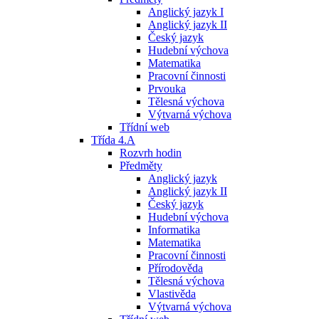
Anglický jazyk I
Anglický jazyk II
Český jazyk
Hudební výchova
Matematika
Pracovní činnosti
Prvouka
Tělesná výchova
Výtvarná výchova
Třídní web
Třída 4.A
Rozvrh hodin
Předměty
Anglický jazyk
Anglický jazyk II
Český jazyk
Hudební výchova
Informatika
Matematika
Pracovní činnosti
Přírodověda
Tělesná výchova
Vlastivěda
Výtvarná výchova