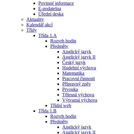
Povinné informace
E-podatelna
Úřední deska
Aktuality
Kalendář akcí
Třídy
Třída 1.A
Rozvrh hodin
Předměty
Anglický jazyk
Anglický jazyk II
Český jazyk
Hudební výchova
Matematika
Pracovní činnosti
Přípravný zpěv
Prvouka
Tělesná výchova
Výtvarná výchova
Třídní web
Třída 1.B
Rozvrh hodin
Předměty
Anglický jazyk
Anglický jazyk II