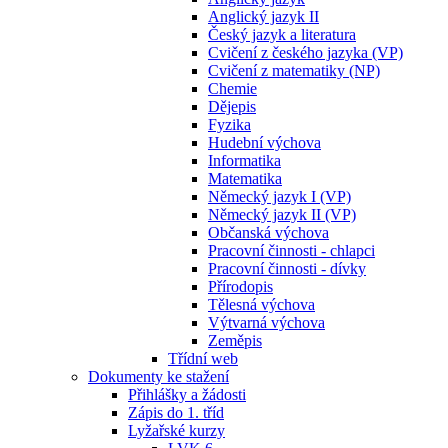
Anglický jazyk II
Český jazyk a literatura
Cvičení z českého jazyka (VP)
Cvičení z matematiky (NP)
Chemie
Dějepis
Fyzika
Hudební výchova
Informatika
Matematika
Německý jazyk I (VP)
Německý jazyk II (VP)
Občanská výchova
Pracovní činnosti - chlapci
Pracovní činnosti - dívky
Přírodopis
Tělesná výchova
Výtvarná výchova
Zeměpis
Třídní web
Dokumenty ke stažení
Přihlášky a žádosti
Zápis do 1. tříd
Lyžařské kurzy