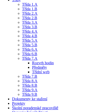
Třída 1.A
Třída 1.B
Třída 2.A
Třída 2.B
Třída 3.A
Třída 3.B
Třída 4.A
Třída 4.B
Třída 5.A
Třída 5.B
Třída 6.A
Třída 6.B
Třída 7.A
Rozvrh hodin
Předměty
Třídní web
Třída 7.B
Třída 8.A
Třída 8.B
Třída 9.A
Třída 9.B
Dokumenty ke stažení
Projekty
Školní poradenské pracoviště