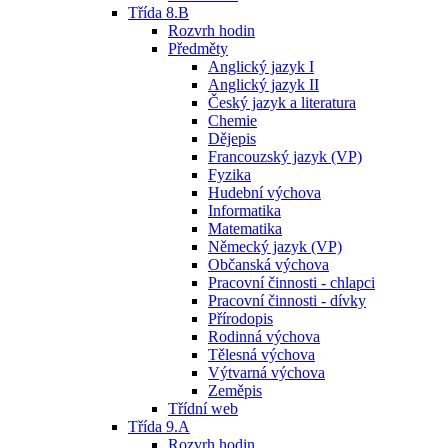
Třída 8.B
Rozvrh hodin
Předměty
Anglický jazyk I
Anglický jazyk II
Český jazyk a literatura
Chemie
Dějepis
Francouzský jazyk (VP)
Fyzika
Hudební výchova
Informatika
Matematika
Německý jazyk (VP)
Občanská výchova
Pracovní činnosti - chlapci
Pracovní činnosti - dívky
Přírodopis
Rodinná výchova
Tělesná výchova
Výtvarná výchova
Zeměpis
Třídní web
Třída 9.A
Rozvrh hodin