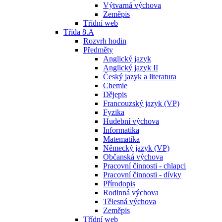
Výtvarná výchova
Zeměpis
Třídní web
Třída 8.A
Rozvrh hodin
Předměty
Anglický jazyk
Anglický jazyk II
Český jazyk a literatura
Chemie
Dějepis
Francouzský jazyk (VP)
Fyzika
Hudební výchova
Informatika
Matematika
Německý jazyk (VP)
Občanská výchova
Pracovní činnosti - chlapci
Pracovní činnosti - dívky
Přírodopis
Rodinná výchova
Tělesná výchova
Zeměpis
Třídní web