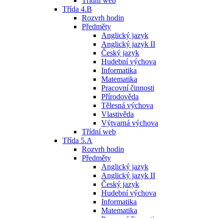
Třídní web
Třída 4.B
Rozvrh hodin
Předměty
Anglický jazyk
Anglický jazyk II
Český jazyk
Hudební výchova
Informatika
Matematika
Pracovní činnosti
Přírodověda
Tělesná výchova
Vlastivěda
Výtvarná výchova
Třídní web
Třída 5.A
Rozvrh hodin
Předměty
Anglický jazyk
Anglický jazyk II
Český jazyk
Hudební výchova
Informatika
Matematika