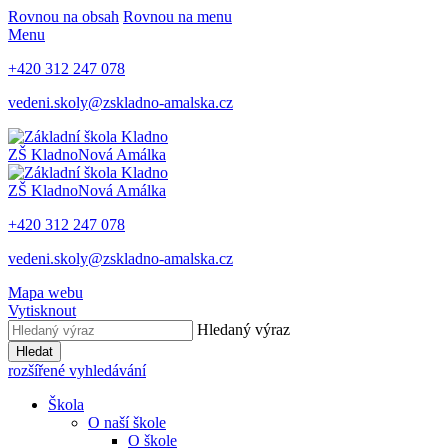
Rovnou na obsah
Rovnou na menu
Menu
+420 312 247 078
vedeni.skoly@zskladno-amalska.cz
ZŠ Kladno
Nová Amálka
ZŠ Kladno
Nová Amálka
+420 312 247 078
vedeni.skoly@zskladno-amalska.cz
Mapa webu
Vytisknout
Hledaný výraz
Hledat
rozšířené vyhledávání
Škola
O naší škole
O škole