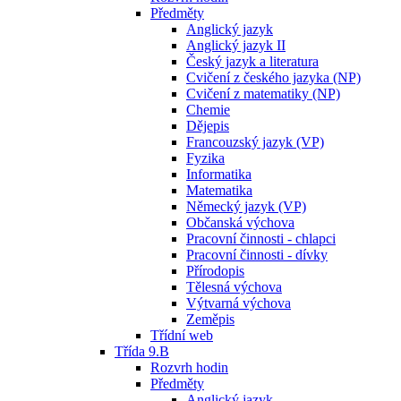
Předměty
Anglický jazyk
Anglický jazyk II
Český jazyk a literatura
Cvičení z českého jazyka (NP)
Cvičení z matematiky (NP)
Chemie
Dějepis
Francouzský jazyk (VP)
Fyzika
Informatika
Matematika
Německý jazyk (VP)
Občanská výchova
Pracovní činnosti - chlapci
Pracovní činnosti - dívky
Přírodopis
Tělesná výchova
Výtvarná výchova
Zeměpis
Třídní web
Třída 9.B
Rozvrh hodin
Předměty
Anglický jazyk