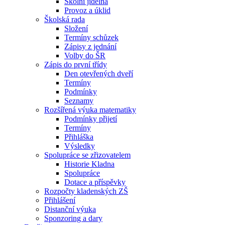
Školní jídelna
Provoz a úklid
Školská rada
Složení
Termíny schůzek
Zápisy z jednání
Volby do ŠR
Zápis do první třídy
Den otevřených dveří
Termíny
Podmínky
Seznamy
Rozšířená výuka matematiky
Podmínky přijetí
Termíny
Přihláška
Výsledky
Spolupráce se zřizovatelem
Historie Kladna
Spolupráce
Dotace a příspěvky
Rozpočty kladenských ZŠ
Přihlášení
Distanční výuka
Sponzoring a dary