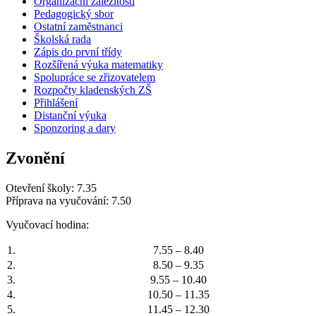
Organizační záležitosti
Pedagogický sbor
Ostatní zaměstnanci
Školská rada
Zápis do první třídy
Rozšířená výuka matematiky
Spolupráce se zřizovatelem
Rozpočty kladenských ZŠ
Přihlášení
Distanční výuka
Sponzoring a dary
Zvonění
Otevření školy: 7.35
Příprava na vyučování: 7.50
Vyučovací hodina:
1.
7.55 – 8.40
2.
8.50 – 9.35
3.
9.55 – 10.40
4.
10.50 – 11.35
5.
11.45 – 12.30