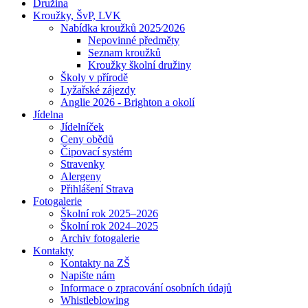
Družina
Kroužky, ŠvP, LVK
Nabídka kroužků 2025⁄2026
Nepovinné předměty
Seznam kroužků
Kroužky školní družiny
Školy v přírodě
Lyžařské zájezdy
Anglie 2026 - Brighton a okolí
Jídelna
Jídelníček
Ceny obědů
Čipovací systém
Stravenky
Alergeny
Přihlášení Strava
Fotogalerie
Školní rok 2025–2026
Školní rok 2024–2025
Archiv fotogalerie
Kontakty
Kontakty na ZŠ
Napište nám
Informace o zpracování osobních údajů
Whistleblowing