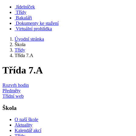
Jídelníček
Třídy
Bakaláři
Dokumenty ke stažení
Virtuální prohlídka
Úvodní stránka
Škola
Třídy
Třída 7.A
Třída 7.A
Rozvrh hodin
Předměty
Třídní web
Škola
O naší škole
Aktuality
Kalendář akcí
Třídy