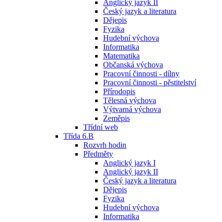
Anglický jazyk II
Český jazyk a literatura
Dějepis
Fyzika
Hudební výchova
Informatika
Matematika
Občanská výchova
Pracovní činnosti - dílny
Pracovní činnosti - pěstitelství
Přírodopis
Tělesná výchova
Výtvarná výchova
Zeměpis
Třídní web
Třída 6.B
Rozvrh hodin
Předměty
Anglický jazyk I
Anglický jazyk II
Český jazyk a literatura
Dějepis
Fyzika
Hudební výchova
Informatika