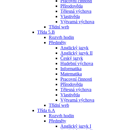
Pracovní činnosti
Přírodověda
Tělesná výchova
Vlastivěda
Výtvarná výchova
Třídní web
Třída 5.B
Rozvrh hodin
Předměty
Anglický jazyk
Anglický jazyk II
Český jazyk
Hudební výchova
Informatika
Matematika
Pracovní činnosti
Přírodověda
Tělesná výchova
Vlastivěda
Výtvarná výchova
Třídní web
Třída 6.A
Rozvrh hodin
Předměty
Anglický jazyk I