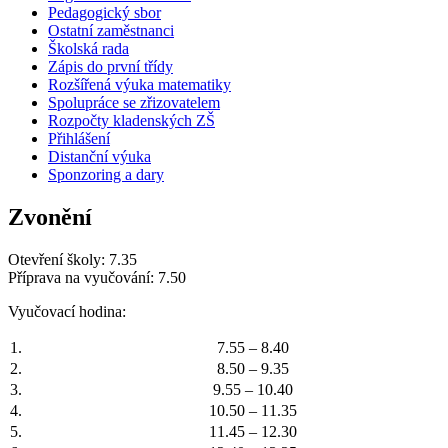
Pedagogický sbor
Ostatní zaměstnanci
Školská rada
Zápis do první třídy
Rozšířená výuka matematiky
Spolupráce se zřizovatelem
Rozpočty kladenských ZŠ
Přihlášení
Distanční výuka
Sponzoring a dary
Zvonění
Otevření školy: 7.35
Příprava na vyučování: 7.50
Vyučovací hodina:
1.
7.55 – 8.40
2.
8.50 – 9.35
3.
9.55 – 10.40
4.
10.50 – 11.35
5.
11.45 – 12.30