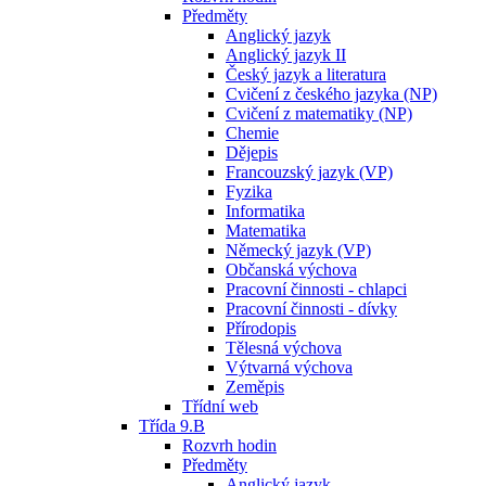
Předměty
Anglický jazyk
Anglický jazyk II
Český jazyk a literatura
Cvičení z českého jazyka (NP)
Cvičení z matematiky (NP)
Chemie
Dějepis
Francouzský jazyk (VP)
Fyzika
Informatika
Matematika
Německý jazyk (VP)
Občanská výchova
Pracovní činnosti - chlapci
Pracovní činnosti - dívky
Přírodopis
Tělesná výchova
Výtvarná výchova
Zeměpis
Třídní web
Třída 9.B
Rozvrh hodin
Předměty
Anglický jazyk