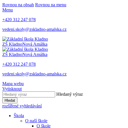
Rovnou na obsah
Rovnou na menu
Menu
+420 312 247 078
vedeni.skoly@zskladno-amalska.cz
ZŠ Kladno
Nová Amálka
ZŠ Kladno
Nová Amálka
+420 312 247 078
vedeni.skoly@zskladno-amalska.cz
Mapa webu
Vytisknout
Hledaný výraz
Hledat
rozšířené vyhledávání
Škola
O naší škole
O škole