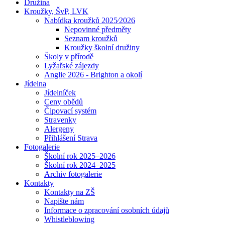
Družina
Kroužky, ŠvP, LVK
Nabídka kroužků 2025⁄2026
Nepovinné předměty
Seznam kroužků
Kroužky školní družiny
Školy v přírodě
Lyžařské zájezdy
Anglie 2026 - Brighton a okolí
Jídelna
Jídelníček
Ceny obědů
Čipovací systém
Stravenky
Alergeny
Přihlášení Strava
Fotogalerie
Školní rok 2025–2026
Školní rok 2024–2025
Archiv fotogalerie
Kontakty
Kontakty na ZŠ
Napište nám
Informace o zpracování osobních údajů
Whistleblowing