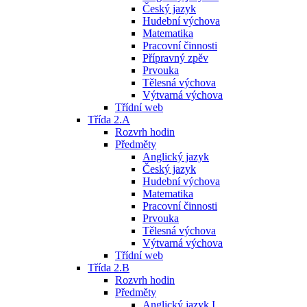
Český jazyk
Hudební výchova
Matematika
Pracovní činnosti
Přípravný zpěv
Prvouka
Tělesná výchova
Výtvarná výchova
Třídní web
Třída 2.A
Rozvrh hodin
Předměty
Anglický jazyk
Český jazyk
Hudební výchova
Matematika
Pracovní činnosti
Prvouka
Tělesná výchova
Výtvarná výchova
Třídní web
Třída 2.B
Rozvrh hodin
Předměty
Anglický jazyk I