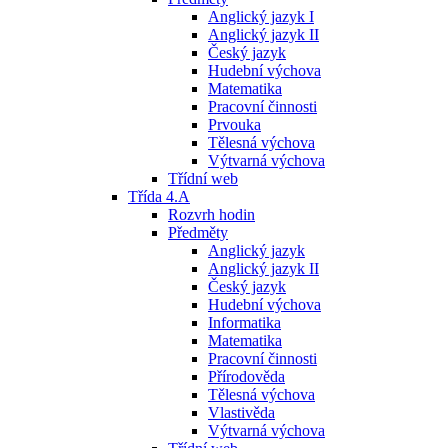
Anglický jazyk I
Anglický jazyk II
Český jazyk
Hudební výchova
Matematika
Pracovní činnosti
Prvouka
Tělesná výchova
Výtvarná výchova
Třídní web
Třída 4.A
Rozvrh hodin
Předměty
Anglický jazyk
Anglický jazyk II
Český jazyk
Hudební výchova
Informatika
Matematika
Pracovní činnosti
Přírodověda
Tělesná výchova
Vlastivěda
Výtvarná výchova