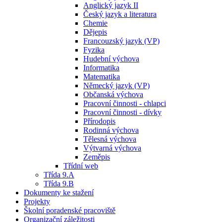
Anglický jazyk II
Český jazyk a literatura
Chemie
Dějepis
Francouzský jazyk (VP)
Fyzika
Hudební výchova
Informatika
Matematika
Německý jazyk (VP)
Občanská výchova
Pracovní činnosti - chlapci
Pracovní činnosti - dívky
Přírodopis
Rodinná výchova
Tělesná výchova
Výtvarná výchova
Zeměpis
Třídní web
Třída 9.A
Třída 9.B
Dokumenty ke stažení
Projekty
Školní poradenské pracoviště
Organizační záležitosti