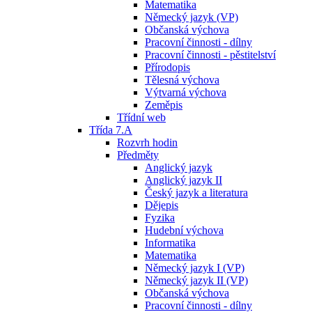
Matematika
Německý jazyk (VP)
Občanská výchova
Pracovní činnosti - dílny
Pracovní činnosti - pěstitelství
Přírodopis
Tělesná výchova
Výtvarná výchova
Zeměpis
Třídní web
Třída 7.A
Rozvrh hodin
Předměty
Anglický jazyk
Anglický jazyk II
Český jazyk a literatura
Dějepis
Fyzika
Hudební výchova
Informatika
Matematika
Německý jazyk I (VP)
Německý jazyk II (VP)
Občanská výchova
Pracovní činnosti - dílny