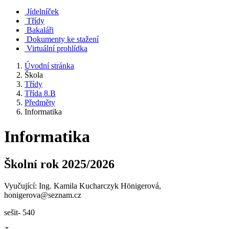
Jídelníček
Třídy
Bakaláři
Dokumenty ke stažení
Virtuální prohlídka
Úvodní stránka
Škola
Třídy
Třída 8.B
Předměty
Informatika
Informatika
Školní rok 2025/2026
Vyučující: Ing. Kamila Kucharczyk Hönigerová,
honigerova@seznam.cz
sešit- 540