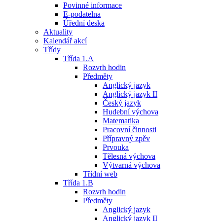
Povinné informace
E-podatelna
Úřední deska
Aktuality
Kalendář akcí
Třídy
Třída 1.A
Rozvrh hodin
Předměty
Anglický jazyk
Anglický jazyk II
Český jazyk
Hudební výchova
Matematika
Pracovní činnosti
Přípravný zpěv
Prvouka
Tělesná výchova
Výtvarná výchova
Třídní web
Třída 1.B
Rozvrh hodin
Předměty
Anglický jazyk
Anglický jazyk II