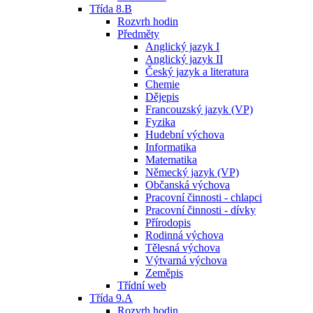
Třída 8.B
Rozvrh hodin
Předměty
Anglický jazyk I
Anglický jazyk II
Český jazyk a literatura
Chemie
Dějepis
Francouzský jazyk (VP)
Fyzika
Hudební výchova
Informatika
Matematika
Německý jazyk (VP)
Občanská výchova
Pracovní činnosti - chlapci
Pracovní činnosti - dívky
Přírodopis
Rodinná výchova
Tělesná výchova
Výtvarná výchova
Zeměpis
Třídní web
Třída 9.A
Rozvrh hodin