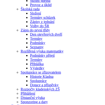
Školní jídelna
Provoz a úklid
Školská rada
Složení
Termíny schůzek
Zápisy z jednání
Volby do ŠR
Zápis do první třídy
Den otevřených dveří
Termíny
Podmínky
Seznamy
Rozšířená výuka matematiky
Podmínky přijetí
Termíny
Přihláška
Výsledky
Spolupráce se zřizovatelem
Historie Kladna
Spolupráce
Dotace a příspěvky
Rozpočty kladenských ZŠ
Přihlášení
Distanční výuka
Sponzoring a dary