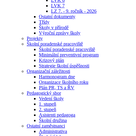
LVK 6
LVK 7
LZ 7. - 9. ročník - 2026
Ostatní dokumenty
Třídy
Školy v přírodě
Výroční zprávy školy
Projekty
Školní poradenské pracoviště
Školní poradenské pracoviště
Minimální preventivní program
Krizový plán
Strategie školní úspěšnosti
Organizační záležitosti
Harmonogram dne
Organizace školního roku
Plán PR, TS a ŘV
Pedagogický sbor
Vedení školy
1. stupeň
2. stupeň
Asistenti pedagoga
Školní družina
Ostatní zaměstnanci
Administrativa