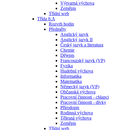
Výtvarná výchova
Zeměpis
Třídní web
Třída 8.A
Rozvrh hodin
Předměty
Anglický jazyk
Anglický jazyk II
Český jazyk a literatura
Chemie
Dějepis
Francouzský jazyk (VP)
Fyzika
Hudební výchova
Informatika
Matematika
Německý jazyk (VP)
Občanská výchova
Pracovní činnosti - chlapci
Pracovní činnosti - dívky
Přírodopis
Rodinná výchova
Tělesná výchova
Zeměpis
Třídní web