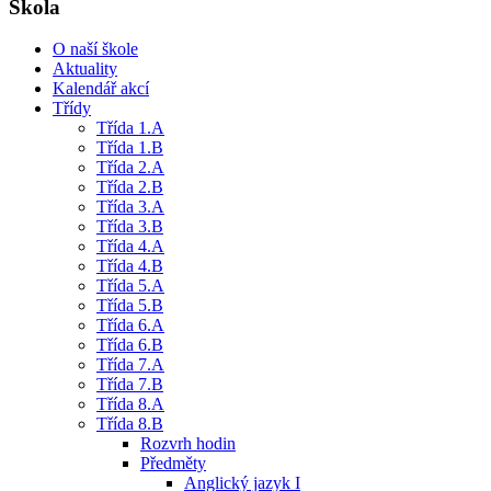
Škola
O naší škole
Aktuality
Kalendář akcí
Třídy
Třída 1.A
Třída 1.B
Třída 2.A
Třída 2.B
Třída 3.A
Třída 3.B
Třída 4.A
Třída 4.B
Třída 5.A
Třída 5.B
Třída 6.A
Třída 6.B
Třída 7.A
Třída 7.B
Třída 8.A
Třída 8.B
Rozvrh hodin
Předměty
Anglický jazyk I