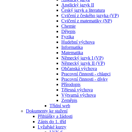
Anglický jazyk II
Český jazyk a literatura
Cvičení z českého jazyka (VP)
Cvičení z matematiky (NP)
Chemie
Dějepis
Fyzika
Hudební výchova
Informatika
Matematika
Německý jazyk I (VP)
Německý jazyk II (VP)
Občanská výchova
Pracovní činnosti - chlapci
Pracovní činnosti - dívky
Přírodopis
Tělesná výchova
Výtvarná výchova
Zeměpis
Třídní web
Dokumenty ke stažení
Přihlášky a žádosti
Zápis do 1. tříd
Lyžařské kurzy