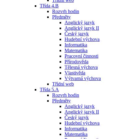
Třídní web
Třída 4.B
Rozvrh hodin
Předměty
Anglický jazyk
Anglický jazyk II
Český jazyk
Hudební výchova
Informatika
Matematika
Pracovní činnosti
Přírodověda
Tělesná výchova
Vlastivěda
Výtvarná výchova
Třídní web
Třída 5.A
Rozvrh hodin
Předměty
Anglický jazyk
Anglický jazyk II
Český jazyk
Hudební výchova
Informatika
Matematika