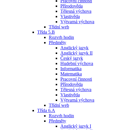
Pracovní činnosti
Přírodověda
Tělesná výchova
Vlastivěda
Výtvarná výchova
Třídní web
Třída 5.B
Rozvrh hodin
Předměty
Anglický jazyk
Anglický jazyk II
Český jazyk
Hudební výchova
Informatika
Matematika
Pracovní činnosti
Přírodověda
Tělesná výchova
Vlastivěda
Výtvarná výchova
Třídní web
Třída 6.A
Rozvrh hodin
Předměty
Anglický jazyk I