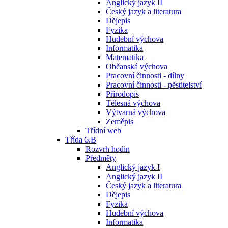
Anglický jazyk II
Český jazyk a literatura
Dějepis
Fyzika
Hudební výchova
Informatika
Matematika
Občanská výchova
Pracovní činnosti - dílny
Pracovní činnosti - pěstitelství
Přírodopis
Tělesná výchova
Výtvarná výchova
Zeměpis
Třídní web
Třída 6.B
Rozvrh hodin
Předměty
Anglický jazyk I
Anglický jazyk II
Český jazyk a literatura
Dějepis
Fyzika
Hudební výchova
Informatika