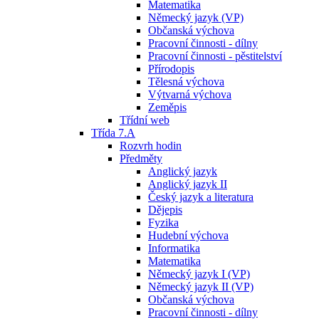
Matematika
Německý jazyk (VP)
Občanská výchova
Pracovní činnosti - dílny
Pracovní činnosti - pěstitelství
Přírodopis
Tělesná výchova
Výtvarná výchova
Zeměpis
Třídní web
Třída 7.A
Rozvrh hodin
Předměty
Anglický jazyk
Anglický jazyk II
Český jazyk a literatura
Dějepis
Fyzika
Hudební výchova
Informatika
Matematika
Německý jazyk I (VP)
Německý jazyk II (VP)
Občanská výchova
Pracovní činnosti - dílny