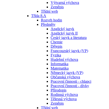
Výtvarná výchova
Zeměpis
Třídní web
Třída 8.A
Rozvrh hodin
Předměty
Anglický jazyk
Anglický jazyk II
Český jazyk a literatura
Chemie
Dějepis
Francouzský jazyk (VP)
Fyzika
Hudební výchova
Informatika
Matematika
Německý jazyk (VP)
Občanská výchova
Pracovní činnosti - chlapci
Pracovní činnosti - dívky
Přírodopis
Rodinná výchova
Tělesná výchova
Zeměpis
Třídní web