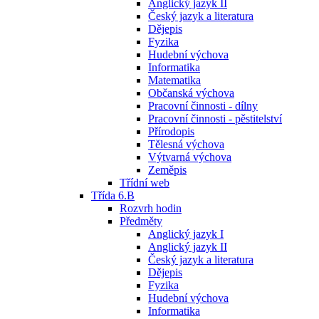
Anglický jazyk II
Český jazyk a literatura
Dějepis
Fyzika
Hudební výchova
Informatika
Matematika
Občanská výchova
Pracovní činnosti - dílny
Pracovní činnosti - pěstitelství
Přírodopis
Tělesná výchova
Výtvarná výchova
Zeměpis
Třídní web
Třída 6.B
Rozvrh hodin
Předměty
Anglický jazyk I
Anglický jazyk II
Český jazyk a literatura
Dějepis
Fyzika
Hudební výchova
Informatika