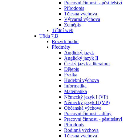
Pracovní činnosti - pěstitelství
Přírodopis
Tělesná výchova
Výtvarná výchova
Zeměpis
Třídní web
Třída 7.B
Rozvrh hodin
Předměty
Anglický jazyk
Anglický jazyk II
Český jazyk a literatura
Dějepis
Fyzika
Hudební výchova
Informatika
Matematika
Německý jazyk I (VP)
Německý jazyk II (VP)
Občanská výchova
Pracovní činnosti - dílny
Pracovní činnosti - pěstitelství
Přírodopis
Rodinná výchova
Tělesná výchova