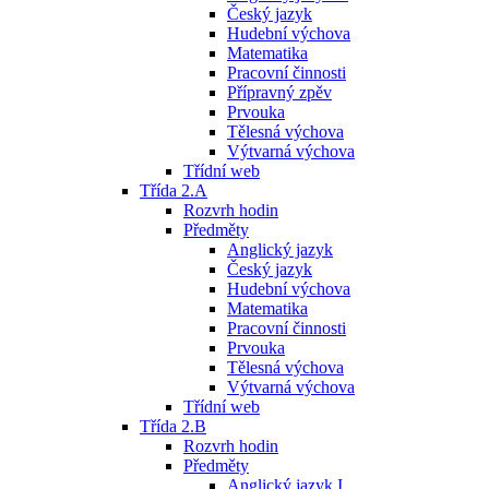
Český jazyk
Hudební výchova
Matematika
Pracovní činnosti
Přípravný zpěv
Prvouka
Tělesná výchova
Výtvarná výchova
Třídní web
Třída 2.A
Rozvrh hodin
Předměty
Anglický jazyk
Český jazyk
Hudební výchova
Matematika
Pracovní činnosti
Prvouka
Tělesná výchova
Výtvarná výchova
Třídní web
Třída 2.B
Rozvrh hodin
Předměty
Anglický jazyk I