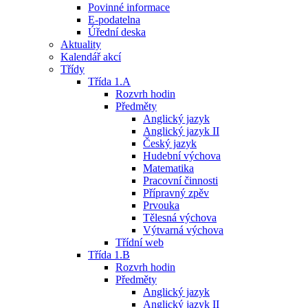
Povinné informace
E-podatelna
Úřední deska
Aktuality
Kalendář akcí
Třídy
Třída 1.A
Rozvrh hodin
Předměty
Anglický jazyk
Anglický jazyk II
Český jazyk
Hudební výchova
Matematika
Pracovní činnosti
Přípravný zpěv
Prvouka
Tělesná výchova
Výtvarná výchova
Třídní web
Třída 1.B
Rozvrh hodin
Předměty
Anglický jazyk
Anglický jazyk II