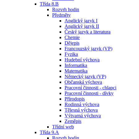
Třída 8.B
Rozvrh hodin
Předměty
Anglický jazyk I
Anglický jazyk II
Český jazyk a literatura
Chemie
Dějepis
Francouzský jazyk (VP)
Fyzika
Hudební výchova
Informatika
Matematika
Německý jazyk (VP)
Občanská výchova
Pracovní činnosti - chlapci
Pracovní činnosti - dívky
Přírodopis
Rodinná výchova
Tělesná výchova
Výtvarná výchova
Zeměpis
Třídní web
Třída 9.A
Rozvrh hodin