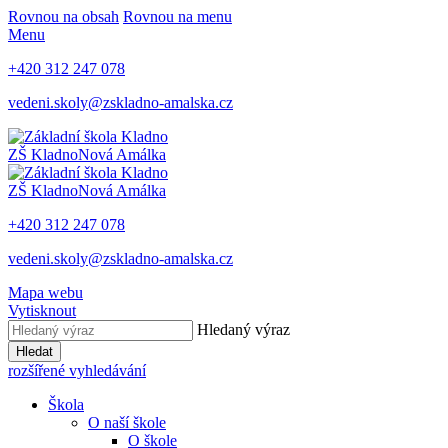
Rovnou na obsah
Rovnou na menu
Menu
+420 312 247 078
vedeni.skoly@zskladno-amalska.cz
ZŠ Kladno
Nová Amálka
ZŠ Kladno
Nová Amálka
+420 312 247 078
vedeni.skoly@zskladno-amalska.cz
Mapa webu
Vytisknout
Hledaný výraz
Hledat
rozšířené vyhledávání
Škola
O naší škole
O škole