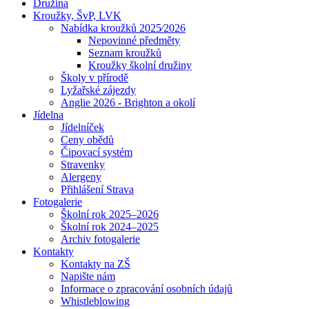
Družina
Kroužky, ŠvP, LVK
Nabídka kroužků 2025⁄2026
Nepovinné předměty
Seznam kroužků
Kroužky školní družiny
Školy v přírodě
Lyžařské zájezdy
Anglie 2026 - Brighton a okolí
Jídelna
Jídelníček
Ceny obědů
Čipovací systém
Stravenky
Alergeny
Přihlášení Strava
Fotogalerie
Školní rok 2025–2026
Školní rok 2024–2025
Archiv fotogalerie
Kontakty
Kontakty na ZŠ
Napište nám
Informace o zpracování osobních údajů
Whistleblowing