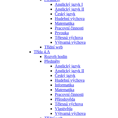
Anglický jazyk I
Anglický jazyk II
Český jazyk
Hudební výchova
Matematika
Pracovní činnosti
Prvouka
Tělesná výchova
Výtvarná výchova
Třídní web
Třída 4.A
Rozvrh hodin
Předměty
Anglický jazyk
Anglický jazyk II
Český jazyk
Hudební výchova
Informatika
Matematika
Pracovní činnosti
Přírodověda
Tělesná výchova
Vlastivěda
Výtvarná výchova