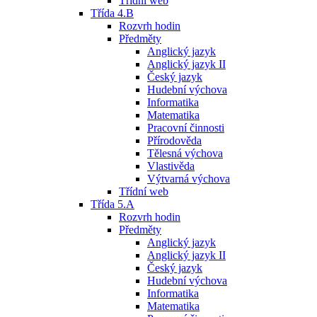
Třídní web
Třída 4.B
Rozvrh hodin
Předměty
Anglický jazyk
Anglický jazyk II
Český jazyk
Hudební výchova
Informatika
Matematika
Pracovní činnosti
Přírodověda
Tělesná výchova
Vlastivěda
Výtvarná výchova
Třídní web
Třída 5.A
Rozvrh hodin
Předměty
Anglický jazyk
Anglický jazyk II
Český jazyk
Hudební výchova
Informatika
Matematika