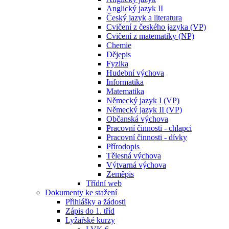
Anglický jazyk II
Český jazyk a literatura
Cvičení z českého jazyka (VP)
Cvičení z matematiky (NP)
Chemie
Dějepis
Fyzika
Hudební výchova
Informatika
Matematika
Německý jazyk I (VP)
Německý jazyk II (VP)
Občanská výchova
Pracovní činnosti - chlapci
Pracovní činnosti - dívky
Přírodopis
Tělesná výchova
Výtvarná výchova
Zeměpis
Třídní web
Dokumenty ke stažení
Přihlášky a žádosti
Zápis do 1. tříd
Lyžařské kurzy