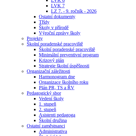
LVK 6
LVK 7
LZ 7. - 9. ročník - 2026
Ostatní dokumenty
Třídy
Školy v přírodě
Výroční zprávy školy
Projekty
Školní poradenské pracoviště
Školní poradenské pracoviště
Minimální preventivní program
Krizový plán
Strategie školní úspěšnosti
Organizační záležitosti
Harmonogram dne
Organizace školního roku
Plán PR, TS a ŘV
Pedagogický sbor
Vedení školy
1. stupeň
2. stupeň
Asistenti pedagoga
Školní družina
Ostatní zaměstnanci
Administrativa