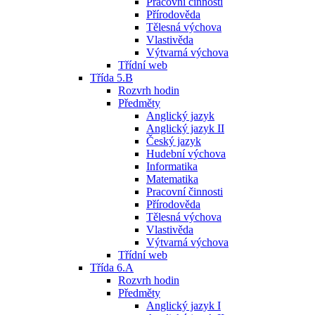
Pracovní činnosti
Přírodověda
Tělesná výchova
Vlastivěda
Výtvarná výchova
Třídní web
Třída 5.B
Rozvrh hodin
Předměty
Anglický jazyk
Anglický jazyk II
Český jazyk
Hudební výchova
Informatika
Matematika
Pracovní činnosti
Přírodověda
Tělesná výchova
Vlastivěda
Výtvarná výchova
Třídní web
Třída 6.A
Rozvrh hodin
Předměty
Anglický jazyk I