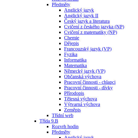
Předměty
Anglický jazyk
Anglický jazyk II
Český jazyk a literatura
Cvičení z českého jazyka (NP)
Cvičení z matematiky (NP)
Chemie
Dějepis
Francouzský jazyk (VP)
Fyzika
Informatika
Matematika
Německý jazyk (VP)
Občanská výchova
Pracovní činnosti - chlapci
Pracovní činnosti - dívky
Přírodopis
Tělesná výchova
Výtvarná výchova
Zeměpis
Třídní web
Třída 9.B
Rozvrh hodin
Předměty
Anglický jazyk