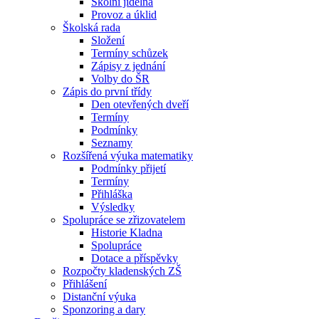
Školní jídelna
Provoz a úklid
Školská rada
Složení
Termíny schůzek
Zápisy z jednání
Volby do ŠR
Zápis do první třídy
Den otevřených dveří
Termíny
Podmínky
Seznamy
Rozšířená výuka matematiky
Podmínky přijetí
Termíny
Přihláška
Výsledky
Spolupráce se zřizovatelem
Historie Kladna
Spolupráce
Dotace a příspěvky
Rozpočty kladenských ZŠ
Přihlášení
Distanční výuka
Sponzoring a dary