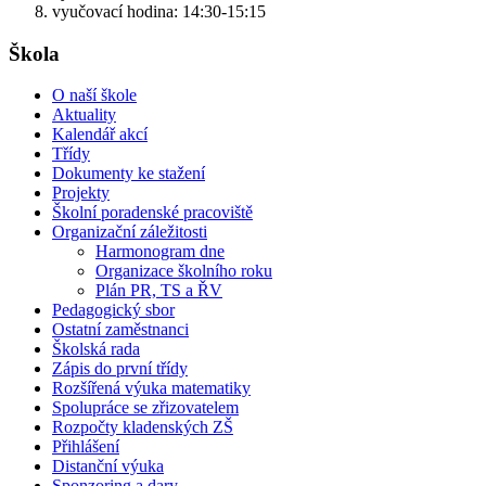
vyučovací hodina: 14:30-15:15
Škola
O naší škole
Aktuality
Kalendář akcí
Třídy
Dokumenty ke stažení
Projekty
Školní poradenské pracoviště
Organizační záležitosti
Harmonogram dne
Organizace školního roku
Plán PR, TS a ŘV
Pedagogický sbor
Ostatní zaměstnanci
Školská rada
Zápis do první třídy
Rozšířená výuka matematiky
Spolupráce se zřizovatelem
Rozpočty kladenských ZŠ
Přihlášení
Distanční výuka
Sponzoring a dary