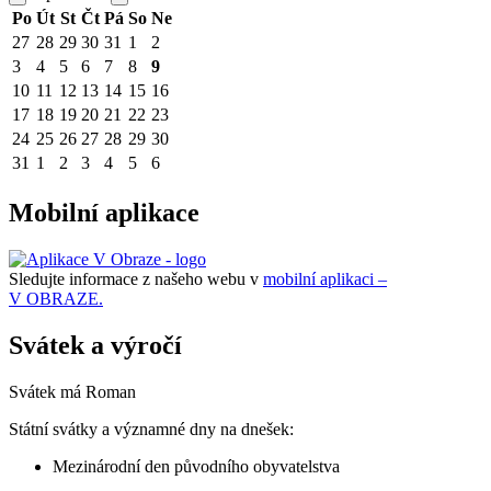
Po
Út
St
Čt
Pá
So
Ne
27
28
29
30
31
1
2
3
4
5
6
7
8
9
10
11
12
13
14
15
16
17
18
19
20
21
22
23
24
25
26
27
28
29
30
31
1
2
3
4
5
6
Mobilní aplikace
Sledujte informace z našeho webu v
mobilní aplikaci –
V OBRAZE.
Svátek a výročí
Svátek má
Roman
Státní svátky a významné dny na dnešek:
Mezinárodní den původního obyvatelstva