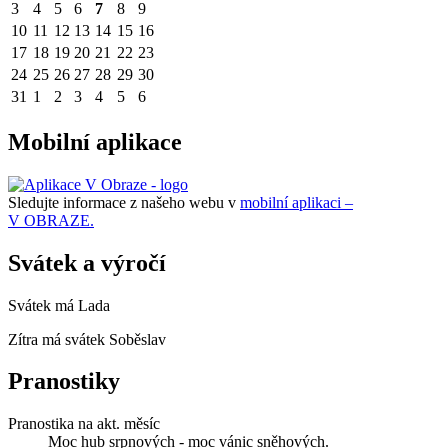
3
4
5
6
7
8
9
10
11
12
13
14
15
16
17
18
19
20
21
22
23
24
25
26
27
28
29
30
31
1
2
3
4
5
6
Mobilní aplikace
Sledujte informace z našeho webu v
mobilní aplikaci –
V OBRAZE.
Svátek a výročí
Svátek má
Lada
Zítra má svátek
Soběslav
Pranostiky
Pranostika na akt. měsíc
Moc hub srpnových - moc vánic sněhových.