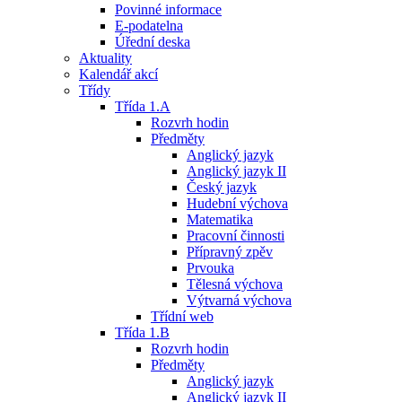
Povinné informace
E-podatelna
Úřední deska
Aktuality
Kalendář akcí
Třídy
Třída 1.A
Rozvrh hodin
Předměty
Anglický jazyk
Anglický jazyk II
Český jazyk
Hudební výchova
Matematika
Pracovní činnosti
Přípravný zpěv
Prvouka
Tělesná výchova
Výtvarná výchova
Třídní web
Třída 1.B
Rozvrh hodin
Předměty
Anglický jazyk
Anglický jazyk II