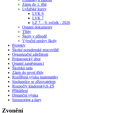
Zápis do 1. tříd
Lyžařské kurzy
LVK 6
LVK 7
LZ 7. - 9. ročník - 2026
Ostatní dokumenty
Třídy
Školy v přírodě
Výroční zprávy školy
Projekty
Školní poradenské pracoviště
Organizační záležitosti
Pedagogický sbor
Ostatní zaměstnanci
Školská rada
Zápis do první třídy
Rozšířená výuka matematiky
Spolupráce se zřizovatelem
Rozpočty kladenských ZŠ
Přihlášení
Distanční výuka
Sponzoring a dary
Zvonění