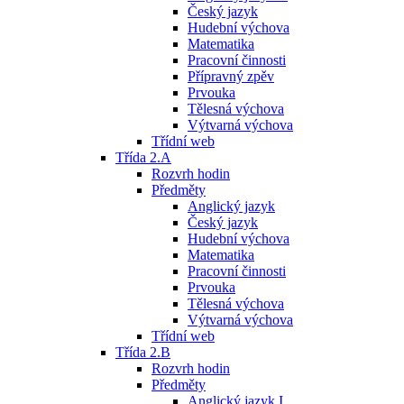
Český jazyk
Hudební výchova
Matematika
Pracovní činnosti
Přípravný zpěv
Prvouka
Tělesná výchova
Výtvarná výchova
Třídní web
Třída 2.A
Rozvrh hodin
Předměty
Anglický jazyk
Český jazyk
Hudební výchova
Matematika
Pracovní činnosti
Prvouka
Tělesná výchova
Výtvarná výchova
Třídní web
Třída 2.B
Rozvrh hodin
Předměty
Anglický jazyk I