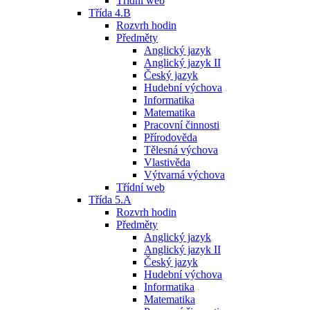
Třídní web
Třída 4.B
Rozvrh hodin
Předměty
Anglický jazyk
Anglický jazyk II
Český jazyk
Hudební výchova
Informatika
Matematika
Pracovní činnosti
Přírodověda
Tělesná výchova
Vlastivěda
Výtvarná výchova
Třídní web
Třída 5.A
Rozvrh hodin
Předměty
Anglický jazyk
Anglický jazyk II
Český jazyk
Hudební výchova
Informatika
Matematika