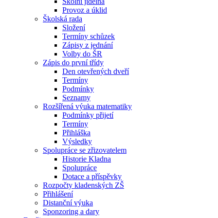
Školní jídelna
Provoz a úklid
Školská rada
Složení
Termíny schůzek
Zápisy z jednání
Volby do ŠR
Zápis do první třídy
Den otevřených dveří
Termíny
Podmínky
Seznamy
Rozšířená výuka matematiky
Podmínky přijetí
Termíny
Přihláška
Výsledky
Spolupráce se zřizovatelem
Historie Kladna
Spolupráce
Dotace a příspěvky
Rozpočty kladenských ZŠ
Přihlášení
Distanční výuka
Sponzoring a dary