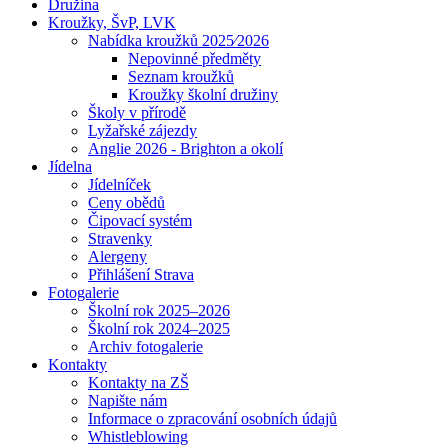
Družina
Kroužky, ŠvP, LVK
Nabídka kroužků 2025⁄2026
Nepovinné předměty
Seznam kroužků
Kroužky školní družiny
Školy v přírodě
Lyžařské zájezdy
Anglie 2026 - Brighton a okolí
Jídelna
Jídelníček
Ceny obědů
Čipovací systém
Stravenky
Alergeny
Přihlášení Strava
Fotogalerie
Školní rok 2025–2026
Školní rok 2024–2025
Archiv fotogalerie
Kontakty
Kontakty na ZŠ
Napište nám
Informace o zpracování osobních údajů
Whistleblowing