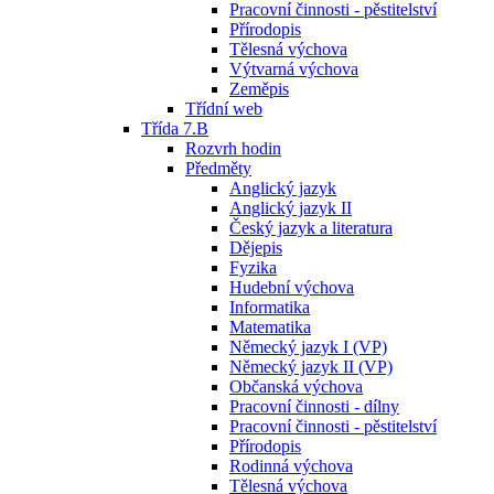
Pracovní činnosti - pěstitelství
Přírodopis
Tělesná výchova
Výtvarná výchova
Zeměpis
Třídní web
Třída 7.B
Rozvrh hodin
Předměty
Anglický jazyk
Anglický jazyk II
Český jazyk a literatura
Dějepis
Fyzika
Hudební výchova
Informatika
Matematika
Německý jazyk I (VP)
Německý jazyk II (VP)
Občanská výchova
Pracovní činnosti - dílny
Pracovní činnosti - pěstitelství
Přírodopis
Rodinná výchova
Tělesná výchova