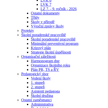
LVK 6
LVK 7
LZ 7. - 9. ročník - 2026
Ostatní dokumenty
Třídy
Školy v přírodě
Výroční zprávy školy
Projekty
Školní poradenské pracoviště
Školní poradenské pracoviště
Minimální preventivní program
Krizový plán
Strategie školní úspěšnosti
Organizační záležitosti
Harmonogram dne
Organizace školního roku
Plán PR, TS a ŘV
Pedagogický sbor
Vedení školy
1. stupeň
2. stupeň
Asistenti pedagoga
Školní družina
Ostatní zaměstnanci
Administrativa