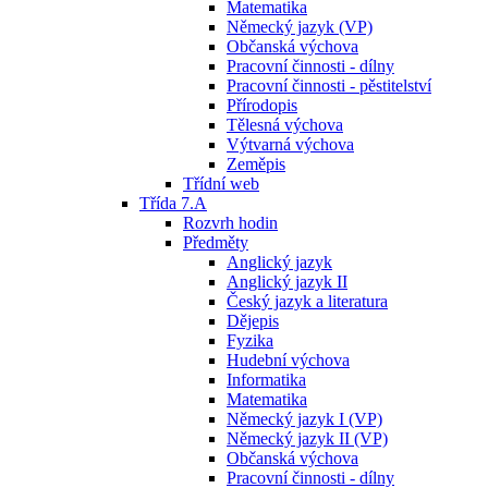
Matematika
Německý jazyk (VP)
Občanská výchova
Pracovní činnosti - dílny
Pracovní činnosti - pěstitelství
Přírodopis
Tělesná výchova
Výtvarná výchova
Zeměpis
Třídní web
Třída 7.A
Rozvrh hodin
Předměty
Anglický jazyk
Anglický jazyk II
Český jazyk a literatura
Dějepis
Fyzika
Hudební výchova
Informatika
Matematika
Německý jazyk I (VP)
Německý jazyk II (VP)
Občanská výchova
Pracovní činnosti - dílny