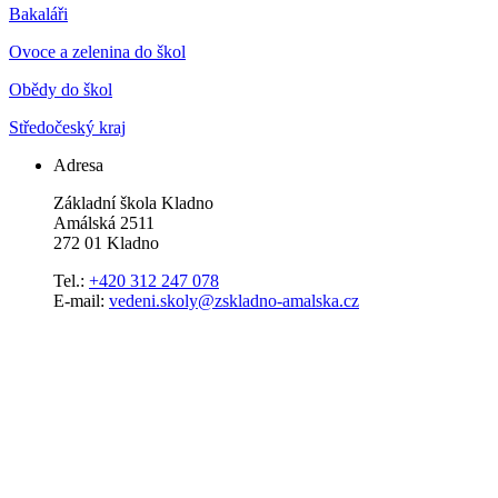
Bakaláři
Ovoce a zelenina do škol
Obědy do škol
Středočeský kraj
Adresa
Základní škola Kladno
Amálská 2511
272 01 Kladno
Tel.:
+420 312 247 078
E-mail:
vedeni.skoly@zskladno-amalska.cz