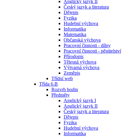
Anglický jazyk II
Český jazyk a literatura
Dějepis
Fyzika
Hudební výchova
Informatika
Matematika
Občanská výchova
Pracovní činnosti - dílny
Pracovní činnosti - pěstitelství
Přírodopis
Tělesná výchova
Výtvarná výchova
Zeměpis
Třídní web
Třída 6.B
Rozvrh hodin
Předměty
Anglický jazyk I
Anglický jazyk II
Český jazyk a literatura
Dějepis
Fyzika
Hudební výchova
Informatika