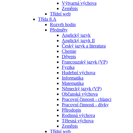
Výtvarná výchova
Zeměpis
Třídní web
Třída 8.A
Rozvrh hodin
Předměty
Anglický jazyk
Anglický jazyk II
Český jazyk a literatura
Chemie
Dějepis
Francouzský jazyk (VP)
Fyzika
Hudební výchova
Informatika
Matematika
Německý jazyk (VP)
Občanská výchova
Pracovní činnosti - chlapci
Pracovní činnosti - dívky
Přírodopis
Rodinná výchova
Tělesná výchova
Zeměpis
Třídní web