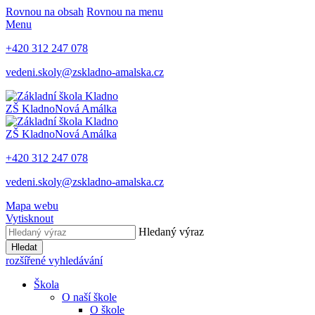
Rovnou na obsah
Rovnou na menu
Menu
+420 312 247 078
vedeni.skoly@zskladno-amalska.cz
ZŠ Kladno
Nová Amálka
ZŠ Kladno
Nová Amálka
+420 312 247 078
vedeni.skoly@zskladno-amalska.cz
Mapa webu
Vytisknout
Hledaný výraz
Hledat
rozšířené vyhledávání
Škola
O naší škole
O škole