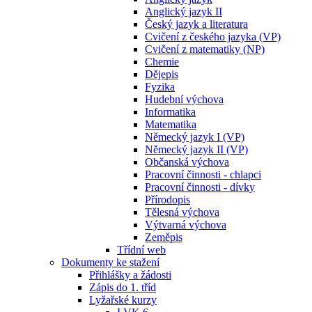
Anglický jazyk II
Český jazyk a literatura
Cvičení z českého jazyka (VP)
Cvičení z matematiky (NP)
Chemie
Dějepis
Fyzika
Hudební výchova
Informatika
Matematika
Německý jazyk I (VP)
Německý jazyk II (VP)
Občanská výchova
Pracovní činnosti - chlapci
Pracovní činnosti - dívky
Přírodopis
Tělesná výchova
Výtvarná výchova
Zeměpis
Třídní web
Dokumenty ke stažení
Přihlášky a žádosti
Zápis do 1. tříd
Lyžařské kurzy