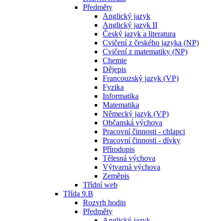
Předměty
Anglický jazyk
Anglický jazyk II
Český jazyk a literatura
Cvičení z českého jazyka (NP)
Cvičení z matematiky (NP)
Chemie
Dějepis
Francouzský jazyk (VP)
Fyzika
Informatika
Matematika
Německý jazyk (VP)
Občanská výchova
Pracovní činnosti - chlapci
Pracovní činnosti - dívky
Přírodopis
Tělesná výchova
Výtvarná výchova
Zeměpis
Třídní web
Třída 9.B
Rozvrh hodin
Předměty
Anglický jazyk