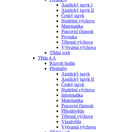
Anglický jazyk I
Anglický jazyk II
Český jazyk
Hudební výchova
Matematika
Pracovní činnosti
Prvouka
Tělesná výchova
Výtvarná výchova
Třídní web
Třída 4.A
Rozvrh hodin
Předměty
Anglický jazyk
Anglický jazyk II
Český jazyk
Hudební výchova
Informatika
Matematika
Pracovní činnosti
Přírodověda
Tělesná výchova
Vlastivěda
Výtvarná výchova