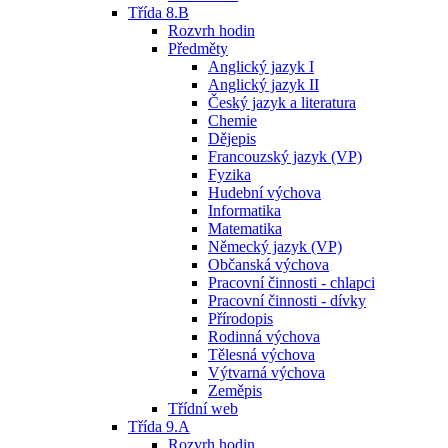
Třída 8.B
Rozvrh hodin
Předměty
Anglický jazyk I
Anglický jazyk II
Český jazyk a literatura
Chemie
Dějepis
Francouzský jazyk (VP)
Fyzika
Hudební výchova
Informatika
Matematika
Německý jazyk (VP)
Občanská výchova
Pracovní činnosti - chlapci
Pracovní činnosti - dívky
Přírodopis
Rodinná výchova
Tělesná výchova
Výtvarná výchova
Zeměpis
Třídní web
Třída 9.A
Rozvrh hodin