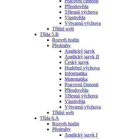
Pracovní činnosti
Přírodověda
Tělesná výchova
Vlastivěda
Výtvarná výchova
Třídní web
Třída 5.B
Rozvrh hodin
Předměty
Anglický jazyk
Anglický jazyk II
Český jazyk
Hudební výchova
Informatika
Matematika
Pracovní činnosti
Přírodověda
Tělesná výchova
Vlastivěda
Výtvarná výchova
Třídní web
Třída 6.A
Rozvrh hodin
Předměty
Anglický jazyk I