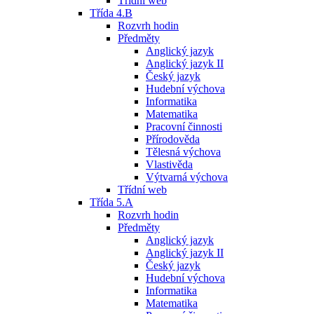
Třídní web
Třída 4.B
Rozvrh hodin
Předměty
Anglický jazyk
Anglický jazyk II
Český jazyk
Hudební výchova
Informatika
Matematika
Pracovní činnosti
Přírodověda
Tělesná výchova
Vlastivěda
Výtvarná výchova
Třídní web
Třída 5.A
Rozvrh hodin
Předměty
Anglický jazyk
Anglický jazyk II
Český jazyk
Hudební výchova
Informatika
Matematika