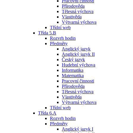
Pracovní činnosti
Přírodověda
Tělesná výchova
Vlastivěda
Výtvarná výchova
Třídní web
Třída 5.B
Rozvrh hodin
Předměty
Anglický jazyk
Anglický jazyk II
Český jazyk
Hudební výchova
Informatika
Matematika
Pracovní činnosti
Přírodověda
Tělesná výchova
Vlastivěda
Výtvarná výchova
Třídní web
Třída 6.A
Rozvrh hodin
Předměty
Anglický jazyk I