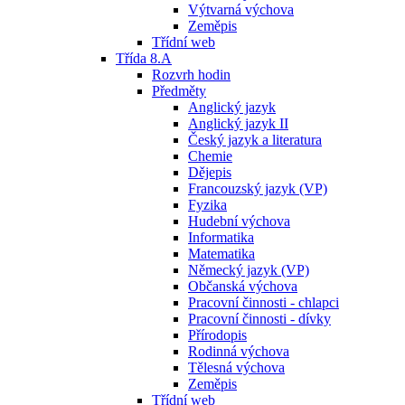
Výtvarná výchova
Zeměpis
Třídní web
Třída 8.A
Rozvrh hodin
Předměty
Anglický jazyk
Anglický jazyk II
Český jazyk a literatura
Chemie
Dějepis
Francouzský jazyk (VP)
Fyzika
Hudební výchova
Informatika
Matematika
Německý jazyk (VP)
Občanská výchova
Pracovní činnosti - chlapci
Pracovní činnosti - dívky
Přírodopis
Rodinná výchova
Tělesná výchova
Zeměpis
Třídní web