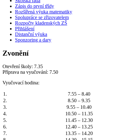
Školská rada
Zápis do první třídy
Rozšířená výuka matematiky
Spolupráce se zřizovatelem
Rozpočty kladenských ZŠ
Přihlášení
Distanční výuka
Sponzoring a dary
Zvonění
Otevření školy: 7.35
Příprava na vyučování: 7.50
Vyučovací hodina:
1.
7.55 – 8.40
2.
8.50 – 9.35
3.
9.55 – 10.40
4.
10.50 – 11.35
5.
11.45 – 12.30
6.
12.40 – 13.25
7.
13.35 – 14.20
8.
14.30 – 15.15