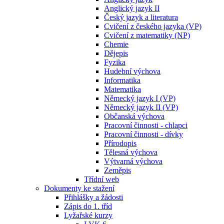
Anglický jazyk II
Český jazyk a literatura
Cvičení z českého jazyka (VP)
Cvičení z matematiky (NP)
Chemie
Dějepis
Fyzika
Hudební výchova
Informatika
Matematika
Německý jazyk I (VP)
Německý jazyk II (VP)
Občanská výchova
Pracovní činnosti - chlapci
Pracovní činnosti - dívky
Přírodopis
Tělesná výchova
Výtvarná výchova
Zeměpis
Třídní web
Dokumenty ke stažení
Přihlášky a žádosti
Zápis do 1. tříd
Lyžařské kurzy