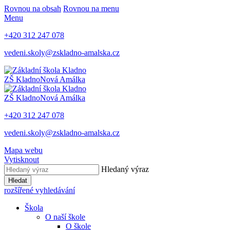
Rovnou na obsah
Rovnou na menu
Menu
+420 312 247 078
vedeni.skoly@zskladno-amalska.cz
ZŠ Kladno
Nová Amálka
ZŠ Kladno
Nová Amálka
+420 312 247 078
vedeni.skoly@zskladno-amalska.cz
Mapa webu
Vytisknout
Hledaný výraz
Hledat
rozšířené vyhledávání
Škola
O naší škole
O škole