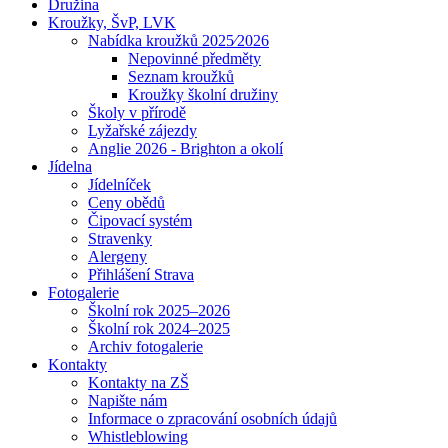
Družina
Kroužky, ŠvP, LVK
Nabídka kroužků 2025⁄2026
Nepovinné předměty
Seznam kroužků
Kroužky školní družiny
Školy v přírodě
Lyžařské zájezdy
Anglie 2026 - Brighton a okolí
Jídelna
Jídelníček
Ceny obědů
Čipovací systém
Stravenky
Alergeny
Přihlášení Strava
Fotogalerie
Školní rok 2025–2026
Školní rok 2024–2025
Archiv fotogalerie
Kontakty
Kontakty na ZŠ
Napište nám
Informace o zpracování osobních údajů
Whistleblowing