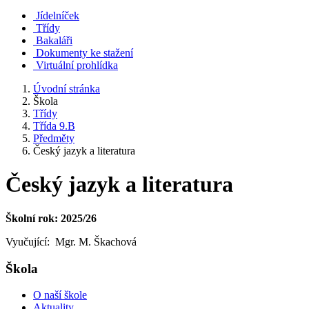
Jídelníček
Třídy
Bakaláři
Dokumenty ke stažení
Virtuální prohlídka
Úvodní stránka
Škola
Třídy
Třída 9.B
Předměty
Český jazyk a literatura
Český jazyk a literatura
Školní rok: 2025/26
Vyučující: Mgr. M. Škachová
Škola
O naší škole
Aktuality