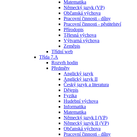
Matematika
Německý jazyk (VP)
Občanská výchova
Pracovní činnosti - dílny
Pracovní činnosti - pěstitelství
Přírodopis
Tělesná výchova
Výtvarná výchova
Zeměpis
Třídní web
Třída 7.A
Rozvrh hodin
Předměty
Anglický jazyk
Anglický jazyk II
Český jazyk a literatura
Dějepis
Fyzika
Hudební výchova
Informatika
Matematika
Německý jazyk I (VP)
Německý jazyk II (VP)
Občanská výchova
Pracovní činnosti - dílny