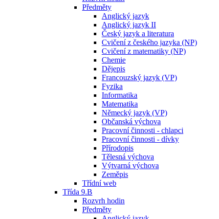
Předměty
Anglický jazyk
Anglický jazyk II
Český jazyk a literatura
Cvičení z českého jazyka (NP)
Cvičení z matematiky (NP)
Chemie
Dějepis
Francouzský jazyk (VP)
Fyzika
Informatika
Matematika
Německý jazyk (VP)
Občanská výchova
Pracovní činnosti - chlapci
Pracovní činnosti - dívky
Přírodopis
Tělesná výchova
Výtvarná výchova
Zeměpis
Třídní web
Třída 9.B
Rozvrh hodin
Předměty
Anglický jazyk