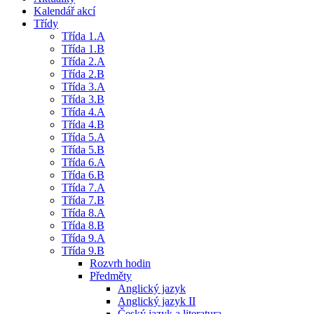
Kalendář akcí
Třídy
Třída 1.A
Třída 1.B
Třída 2.A
Třída 2.B
Třída 3.A
Třída 3.B
Třída 4.A
Třída 4.B
Třída 5.A
Třída 5.B
Třída 6.A
Třída 6.B
Třída 7.A
Třída 7.B
Třída 8.A
Třída 8.B
Třída 9.A
Třída 9.B
Rozvrh hodin
Předměty
Anglický jazyk
Anglický jazyk II
Český jazyk a literatura