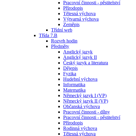
Pracovní činnosti - pěstitelství
Přírodopis
Tělesná výchova
Výtvarná výchova
Zeměpis
Třídní web
Třída 7.B
Rozvrh hodin
Předměty
Anglický jazyk
Anglický jazyk II
Český jazyk a literatura
Dějepis
Fyzika
Hudební výchova
Informatika
Matematika
Německý jazyk I (VP)
Německý jazyk II (VP)
Občanská výchova
Pracovní činnosti - dílny
Pracovní činnosti - pěstitelství
Přírodopis
Rodinná výchova
Tělesná výchova