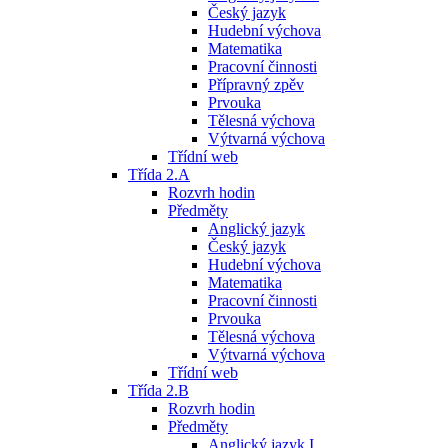
Český jazyk
Hudební výchova
Matematika
Pracovní činnosti
Přípravný zpěv
Prvouka
Tělesná výchova
Výtvarná výchova
Třídní web
Třída 2.A
Rozvrh hodin
Předměty
Anglický jazyk
Český jazyk
Hudební výchova
Matematika
Pracovní činnosti
Prvouka
Tělesná výchova
Výtvarná výchova
Třídní web
Třída 2.B
Rozvrh hodin
Předměty
Anglický jazyk I