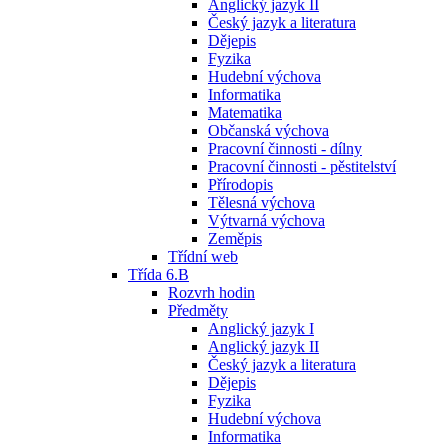
Anglický jazyk II
Český jazyk a literatura
Dějepis
Fyzika
Hudební výchova
Informatika
Matematika
Občanská výchova
Pracovní činnosti - dílny
Pracovní činnosti - pěstitelství
Přírodopis
Tělesná výchova
Výtvarná výchova
Zeměpis
Třídní web
Třída 6.B
Rozvrh hodin
Předměty
Anglický jazyk I
Anglický jazyk II
Český jazyk a literatura
Dějepis
Fyzika
Hudební výchova
Informatika