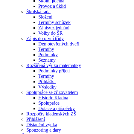
Školní jídelna
Provoz a úklid
Školská rada
Složení
Termíny schůzek
Zápisy z jednání
Volby do ŠR
Zápis do první třídy
Den otevřených dveří
Termíny
Podmínky
Seznamy
Rozšířená výuka matematiky
Podmínky přijetí
Termíny
Přihláška
Výsledky
Spolupráce se zřizovatelem
Historie Kladna
Spolupráce
Dotace a příspěvky
Rozpočty kladenských ZŠ
Přihlášení
Distanční výuka
Sponzoring a dary