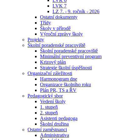
LVK 6
LVK 7
LZ 7. - 9. ročník - 2026
Ostatní dokumenty
Třídy
Školy v přírodě
Výroční zprávy školy
Projekty
Školní poradenské pracoviště
Školní poradenské pracoviště
Minimální preventivní program
Krizový plán
Strategie školní úspěšnosti
Organizační záležitosti
Harmonogram dne
Organizace školního roku
Plán PR, TS a ŘV
Pedagogický sbor
Vedení školy
1. stupeň
2. stupeň
Asistenti pedagoga
Školní družina
Ostatní zaměstnanci
Administrativa