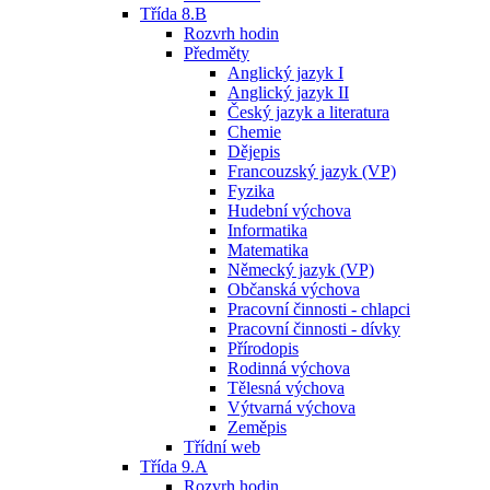
Třída 8.B
Rozvrh hodin
Předměty
Anglický jazyk I
Anglický jazyk II
Český jazyk a literatura
Chemie
Dějepis
Francouzský jazyk (VP)
Fyzika
Hudební výchova
Informatika
Matematika
Německý jazyk (VP)
Občanská výchova
Pracovní činnosti - chlapci
Pracovní činnosti - dívky
Přírodopis
Rodinná výchova
Tělesná výchova
Výtvarná výchova
Zeměpis
Třídní web
Třída 9.A
Rozvrh hodin