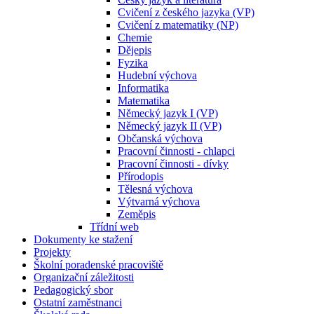
Cvičení z českého jazyka (VP)
Cvičení z matematiky (NP)
Chemie
Dějepis
Fyzika
Hudební výchova
Informatika
Matematika
Německý jazyk I (VP)
Německý jazyk II (VP)
Občanská výchova
Pracovní činnosti - chlapci
Pracovní činnosti - dívky
Přírodopis
Tělesná výchova
Výtvarná výchova
Zeměpis
Třídní web
Dokumenty ke stažení
Projekty
Školní poradenské pracoviště
Organizační záležitosti
Pedagogický sbor
Ostatní zaměstnanci