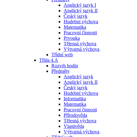
Anglický jazyk I
Anglický jazyk II
Český jazyk
Hudební výchova
Matematika
Pracovní činnosti
Prvouka
Tělesná výchova
Výtvarná výchova
Třídní web
Třída 4.A
Rozvrh hodin
Předměty
Anglický jazyk
Anglický jazyk II
Český jazyk
Hudební výchova
Informatika
Matematika
Pracovní činnosti
Přírodověda
Tělesná výchova
Vlastivěda
Výtvarná výchova