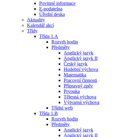
Povinné informace
E-podatelna
Úřední deska
Aktuality
Kalendář akcí
Třídy
Třída 1.A
Rozvrh hodin
Předměty
Anglický jazyk
Anglický jazyk II
Český jazyk
Hudební výchova
Matematika
Pracovní činnosti
Přípravný zpěv
Prvouka
Tělesná výchova
Výtvarná výchova
Třídní web
Třída 1.B
Rozvrh hodin
Předměty
Anglický jazyk
Anglický jazyk II