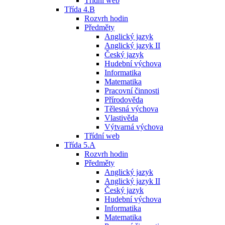
Třídní web
Třída 4.B
Rozvrh hodin
Předměty
Anglický jazyk
Anglický jazyk II
Český jazyk
Hudební výchova
Informatika
Matematika
Pracovní činnosti
Přírodověda
Tělesná výchova
Vlastivěda
Výtvarná výchova
Třídní web
Třída 5.A
Rozvrh hodin
Předměty
Anglický jazyk
Anglický jazyk II
Český jazyk
Hudební výchova
Informatika
Matematika