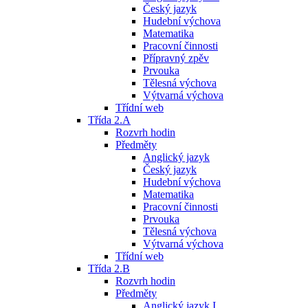
Český jazyk
Hudební výchova
Matematika
Pracovní činnosti
Přípravný zpěv
Prvouka
Tělesná výchova
Výtvarná výchova
Třídní web
Třída 2.A
Rozvrh hodin
Předměty
Anglický jazyk
Český jazyk
Hudební výchova
Matematika
Pracovní činnosti
Prvouka
Tělesná výchova
Výtvarná výchova
Třídní web
Třída 2.B
Rozvrh hodin
Předměty
Anglický jazyk I