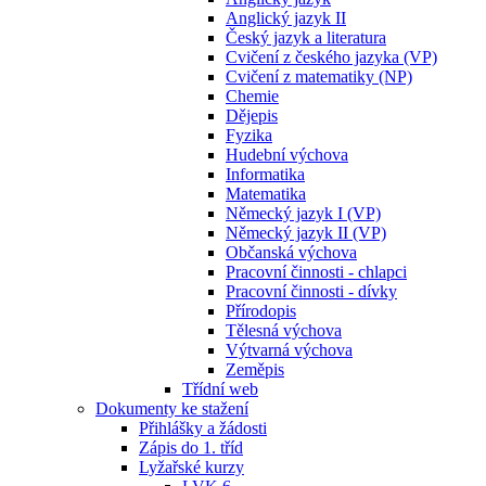
Anglický jazyk II
Český jazyk a literatura
Cvičení z českého jazyka (VP)
Cvičení z matematiky (NP)
Chemie
Dějepis
Fyzika
Hudební výchova
Informatika
Matematika
Německý jazyk I (VP)
Německý jazyk II (VP)
Občanská výchova
Pracovní činnosti - chlapci
Pracovní činnosti - dívky
Přírodopis
Tělesná výchova
Výtvarná výchova
Zeměpis
Třídní web
Dokumenty ke stažení
Přihlášky a žádosti
Zápis do 1. tříd
Lyžařské kurzy