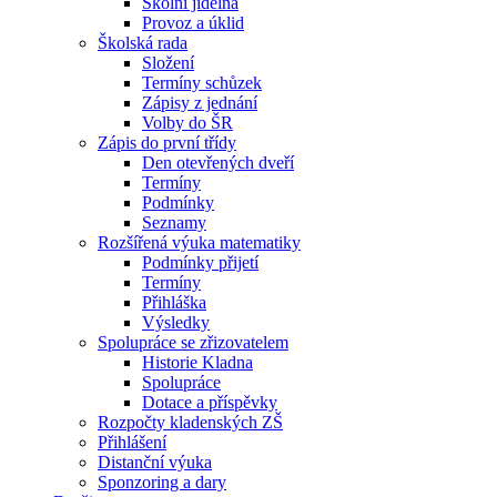
Školní jídelna
Provoz a úklid
Školská rada
Složení
Termíny schůzek
Zápisy z jednání
Volby do ŠR
Zápis do první třídy
Den otevřených dveří
Termíny
Podmínky
Seznamy
Rozšířená výuka matematiky
Podmínky přijetí
Termíny
Přihláška
Výsledky
Spolupráce se zřizovatelem
Historie Kladna
Spolupráce
Dotace a příspěvky
Rozpočty kladenských ZŠ
Přihlášení
Distanční výuka
Sponzoring a dary