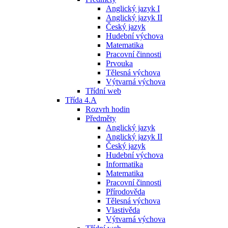
Anglický jazyk I
Anglický jazyk II
Český jazyk
Hudební výchova
Matematika
Pracovní činnosti
Prvouka
Tělesná výchova
Výtvarná výchova
Třídní web
Třída 4.A
Rozvrh hodin
Předměty
Anglický jazyk
Anglický jazyk II
Český jazyk
Hudební výchova
Informatika
Matematika
Pracovní činnosti
Přírodověda
Tělesná výchova
Vlastivěda
Výtvarná výchova