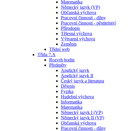
Matematika
Německý jazyk (VP)
Občanská výchova
Pracovní činnosti - dílny
Pracovní činnosti - pěstitelství
Přírodopis
Tělesná výchova
Výtvarná výchova
Zeměpis
Třídní web
Třída 7.A
Rozvrh hodin
Předměty
Anglický jazyk
Anglický jazyk II
Český jazyk a literatura
Dějepis
Fyzika
Hudební výchova
Informatika
Matematika
Německý jazyk I (VP)
Německý jazyk II (VP)
Občanská výchova
Pracovní činnosti - dílny