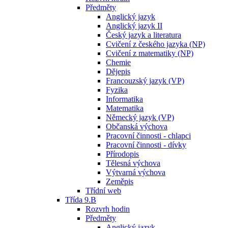
Předměty
Anglický jazyk
Anglický jazyk II
Český jazyk a literatura
Cvičení z českého jazyka (NP)
Cvičení z matematiky (NP)
Chemie
Dějepis
Francouzský jazyk (VP)
Fyzika
Informatika
Matematika
Německý jazyk (VP)
Občanská výchova
Pracovní činnosti - chlapci
Pracovní činnosti - dívky
Přírodopis
Tělesná výchova
Výtvarná výchova
Zeměpis
Třídní web
Třída 9.B
Rozvrh hodin
Předměty
Anglický jazyk