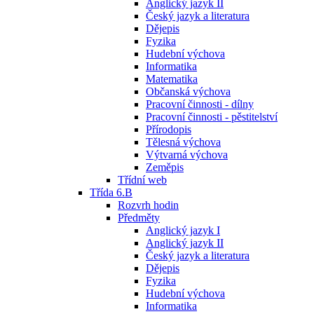
Anglický jazyk II
Český jazyk a literatura
Dějepis
Fyzika
Hudební výchova
Informatika
Matematika
Občanská výchova
Pracovní činnosti - dílny
Pracovní činnosti - pěstitelství
Přírodopis
Tělesná výchova
Výtvarná výchova
Zeměpis
Třídní web
Třída 6.B
Rozvrh hodin
Předměty
Anglický jazyk I
Anglický jazyk II
Český jazyk a literatura
Dějepis
Fyzika
Hudební výchova
Informatika