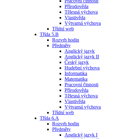
Pracovní činnosti
Přírodověda
Tělesná výchova
Vlastivěda
Výtvarná výchova
Třídní web
Třída 5.B
Rozvrh hodin
Předměty
Anglický jazyk
Anglický jazyk II
Český jazyk
Hudební výchova
Informatika
Matematika
Pracovní činnosti
Přírodověda
Tělesná výchova
Vlastivěda
Výtvarná výchova
Třídní web
Třída 6.A
Rozvrh hodin
Předměty
Anglický jazyk I