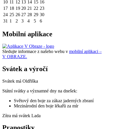
10
11
12
13
14
15
16
17
18
19
20
21
22
23
24
25
26
27
28
29
30
31
1
2
3
4
5
6
Mobilní aplikace
Sledujte informace z našeho webu v
mobilní aplikaci –
V OBRAZE.
Svátek a výročí
Svátek má
Oldřiška
Státní svátky a významné dny na dnešek:
Světový den boje za zákaz jaderných zbraní
Mezinárodní den boje lékařů za mír
Zítra má svátek
Lada
Pranostiky