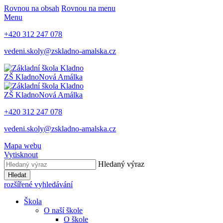
Rovnou na obsah
Rovnou na menu
Menu
+420 312 247 078
vedeni.skoly@zskladno-amalska.cz
ZŠ Kladno
Nová Amálka
ZŠ Kladno
Nová Amálka
+420 312 247 078
vedeni.skoly@zskladno-amalska.cz
Mapa webu
Vytisknout
Hledaný výraz
Hledat
rozšířené vyhledávání
Škola
O naší škole
O škole