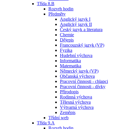
Třída 8.B
Rozvrh hodin
Předměty
Anglický jazyk I
Anglický jazyk II
Český jazyk a literatura
Chemie
Dějepis
Francouzský jazyk (VP)
Fyzika
Hudební výchova
Informatika
Matematika
Německý jazyk (VP)
Občanská výchova
Pracovní činnosti - chlapci
Pracovní činnosti - dívky
Přírodopis
Rodinná výchova
Tělesná výchova
Výtvarná výchova
Zeměpis
Třídní web
Třída 9.A
Rozvrh hodin