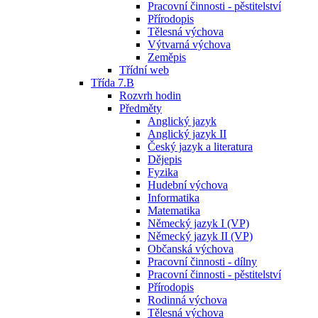
Pracovní činnosti - pěstitelství
Přírodopis
Tělesná výchova
Výtvarná výchova
Zeměpis
Třídní web
Třída 7.B
Rozvrh hodin
Předměty
Anglický jazyk
Anglický jazyk II
Český jazyk a literatura
Dějepis
Fyzika
Hudební výchova
Informatika
Matematika
Německý jazyk I (VP)
Německý jazyk II (VP)
Občanská výchova
Pracovní činnosti - dílny
Pracovní činnosti - pěstitelství
Přírodopis
Rodinná výchova
Tělesná výchova