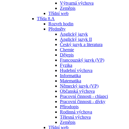
Výtvarná výchova
Zeměpis
Třídní web
Třída 8.A
Rozvrh hodin
Předměty
Anglický jazyk
Anglický jazyk II
Český jazyk a literatura
Chemie
Dějepis
Francouzský jazyk (VP)
Fyzika
Hudební výchova
Informatika
Matematika
Německý jazyk (VP)
Občanská výchova
Pracovní činnosti - chlapci
Pracovní činnosti - dívky
Přírodopis
Rodinná výchova
Tělesná výchova
Zeměpis
Třídní web