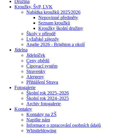
Družina
Kroužky, ŠvP, LVK
Nabídka kroužků 2025⁄2026
Nepovinné předměty
Seznam kroužků
Kroužky školní družiny
Školy v přírodě
Lyžařské zájezdy
Anglie 2026 - Brighton a okolí
Jídelna
Jídelníček
Ceny obědů
Čipovací systém
Stravenky
Alergeny
Přihlášení Strava
Fotogalerie
Školní rok 2025–2026
Školní rok 2024–2025
Archiv fotogalerie
Kontakty
Kontakty na ZŠ
Napište nám
Informace o zpracování osobních údajů
Whistleblowing