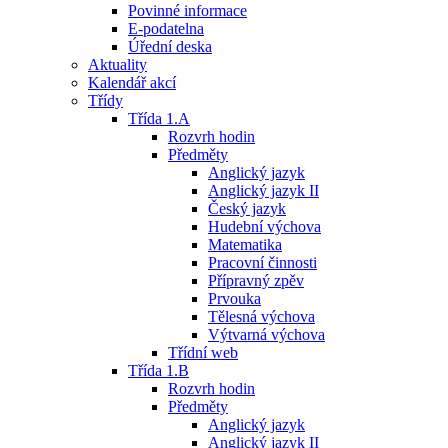
Povinné informace
E-podatelna
Úřední deska
Aktuality
Kalendář akcí
Třídy
Třída 1.A
Rozvrh hodin
Předměty
Anglický jazyk
Anglický jazyk II
Český jazyk
Hudební výchova
Matematika
Pracovní činnosti
Přípravný zpěv
Prvouka
Tělesná výchova
Výtvarná výchova
Třídní web
Třída 1.B
Rozvrh hodin
Předměty
Anglický jazyk
Anglický jazyk II