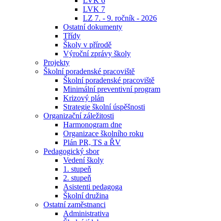
LVK 6
LVK 7
LZ 7. - 9. ročník - 2026
Ostatní dokumenty
Třídy
Školy v přírodě
Výroční zprávy školy
Projekty
Školní poradenské pracoviště
Školní poradenské pracoviště
Minimální preventivní program
Krizový plán
Strategie školní úspěšnosti
Organizační záležitosti
Harmonogram dne
Organizace školního roku
Plán PR, TS a ŘV
Pedagogický sbor
Vedení školy
1. stupeň
2. stupeň
Asistenti pedagoga
Školní družina
Ostatní zaměstnanci
Administrativa