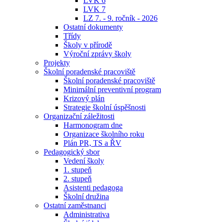
LVK 6
LVK 7
LZ 7. - 9. ročník - 2026
Ostatní dokumenty
Třídy
Školy v přírodě
Výroční zprávy školy
Projekty
Školní poradenské pracoviště
Školní poradenské pracoviště
Minimální preventivní program
Krizový plán
Strategie školní úspěšnosti
Organizační záležitosti
Harmonogram dne
Organizace školního roku
Plán PR, TS a ŘV
Pedagogický sbor
Vedení školy
1. stupeň
2. stupeň
Asistenti pedagoga
Školní družina
Ostatní zaměstnanci
Administrativa