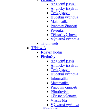
Anglický jazyk I
Anglický jazyk II
Český jazyk
Hudební výchova
Matematika
Pracovní činnosti
Prvouka
Tělesná výchova
Výtvarná výchova
Třídní web
Třída 4.A
Rozvrh hodin
Předměty
Anglický jazyk
Anglický jazyk II
Český jazyk
Hudební výchova
Informatika
Matematika
Pracovní činnosti
Přírodověda
Tělesná výchova
Vlastivěda
Výtvarná výchova