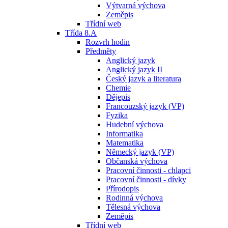
Výtvarná výchova
Zeměpis
Třídní web
Třída 8.A
Rozvrh hodin
Předměty
Anglický jazyk
Anglický jazyk II
Český jazyk a literatura
Chemie
Dějepis
Francouzský jazyk (VP)
Fyzika
Hudební výchova
Informatika
Matematika
Německý jazyk (VP)
Občanská výchova
Pracovní činnosti - chlapci
Pracovní činnosti - dívky
Přírodopis
Rodinná výchova
Tělesná výchova
Zeměpis
Třídní web