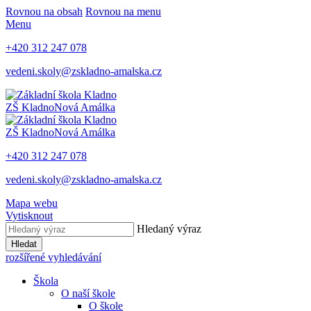
Rovnou na obsah
Rovnou na menu
Menu
+420 312 247 078
vedeni.skoly@zskladno-amalska.cz
ZŠ Kladno
Nová Amálka
ZŠ Kladno
Nová Amálka
+420 312 247 078
vedeni.skoly@zskladno-amalska.cz
Mapa webu
Vytisknout
Hledaný výraz
Hledat
rozšířené vyhledávání
Škola
O naší škole
O škole