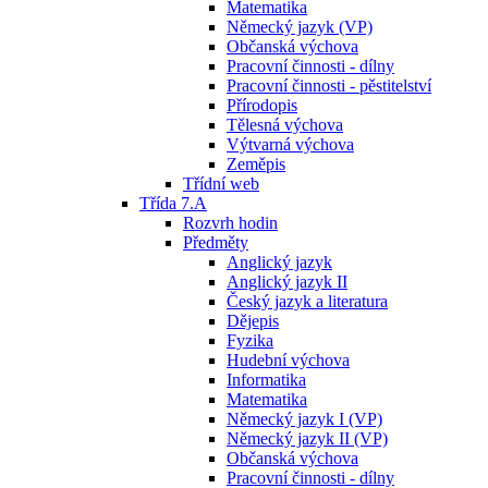
Matematika
Německý jazyk (VP)
Občanská výchova
Pracovní činnosti - dílny
Pracovní činnosti - pěstitelství
Přírodopis
Tělesná výchova
Výtvarná výchova
Zeměpis
Třídní web
Třída 7.A
Rozvrh hodin
Předměty
Anglický jazyk
Anglický jazyk II
Český jazyk a literatura
Dějepis
Fyzika
Hudební výchova
Informatika
Matematika
Německý jazyk I (VP)
Německý jazyk II (VP)
Občanská výchova
Pracovní činnosti - dílny