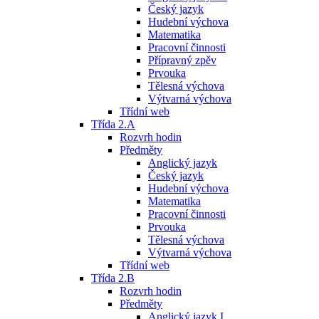
Český jazyk
Hudební výchova
Matematika
Pracovní činnosti
Přípravný zpěv
Prvouka
Tělesná výchova
Výtvarná výchova
Třídní web
Třída 2.A
Rozvrh hodin
Předměty
Anglický jazyk
Český jazyk
Hudební výchova
Matematika
Pracovní činnosti
Prvouka
Tělesná výchova
Výtvarná výchova
Třídní web
Třída 2.B
Rozvrh hodin
Předměty
Anglický jazyk I