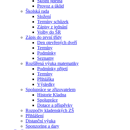
Školní jídelna
Provoz a úklid
Školská rada
Složení
Termíny schůzek
Zápisy z jednání
Volby do ŠR
Zápis do první třídy
Den otevřených dveří
Termíny
Podmínky
Seznamy
Rozšířená výuka matematiky
Podmínky přijetí
Termíny
Přihláška
Výsledky
Spolupráce se zřizovatelem
Historie Kladna
Spolupráce
Dotace a příspěvky
Rozpočty kladenských ZŠ
Přihlášení
Distanční výuka
Sponzoring a dary