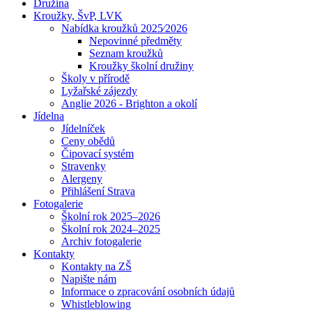
Družina
Kroužky, ŠvP, LVK
Nabídka kroužků 2025⁄2026
Nepovinné předměty
Seznam kroužků
Kroužky školní družiny
Školy v přírodě
Lyžařské zájezdy
Anglie 2026 - Brighton a okolí
Jídelna
Jídelníček
Ceny obědů
Čipovací systém
Stravenky
Alergeny
Přihlášení Strava
Fotogalerie
Školní rok 2025–2026
Školní rok 2024–2025
Archiv fotogalerie
Kontakty
Kontakty na ZŠ
Napište nám
Informace o zpracování osobních údajů
Whistleblowing