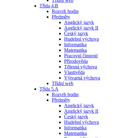
Třídní web
Třída 4.B
Rozvrh hodin
Předměty
Anglický jazyk
Anglický jazyk II
Český jazyk
Hudební výchova
Informatika
Matematika
Pracovní činnosti
Přírodověda
Tělesná výchova
Vlastivěda
Výtvarná výchova
Třídní web
Třída 5.A
Rozvrh hodin
Předměty
Anglický jazyk
Anglický jazyk II
Český jazyk
Hudební výchova
Informatika
Matematika