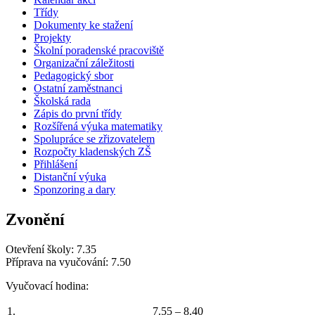
Třídy
Dokumenty ke stažení
Projekty
Školní poradenské pracoviště
Organizační záležitosti
Pedagogický sbor
Ostatní zaměstnanci
Školská rada
Zápis do první třídy
Rozšířená výuka matematiky
Spolupráce se zřizovatelem
Rozpočty kladenských ZŠ
Přihlášení
Distanční výuka
Sponzoring a dary
Zvonění
Otevření školy: 7.35
Příprava na vyučování: 7.50
Vyučovací hodina:
1.
7.55 – 8.40