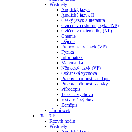
Předměty
Anglický jazyk
Anglický jazyk II
Český jazyk a literatura
Cvičení z českého jazyka (NP)
Cvičení z matematiky (NP)
Chemie
Dějepis
Francouzský jazyk (VP)
Fyzika
Informatika
Matematika
Německý jazyk (VP)
Občanská výchova
Pracovní činnosti - chlapci
Pracovní činnosti - dívky
Přírodopis
Tělesná výchova
Výtvarná výchova
Zeměpis
Třídní web
Třída 9.B
Rozvrh hodin
Předměty
Anglický jazyk