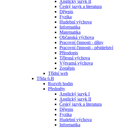
Anglický jazyk II
Český jazyk a literatura
Dějepis
Fyzika
Hudební výchova
Informatika
Matematika
Občanská výchova
Pracovní činnosti - dílny
Pracovní činnosti - pěstitelství
Přírodopis
Tělesná výchova
Výtvarná výchova
Zeměpis
Třídní web
Třída 6.B
Rozvrh hodin
Předměty
Anglický jazyk I
Anglický jazyk II
Český jazyk a literatura
Dějepis
Fyzika
Hudební výchova
Informatika