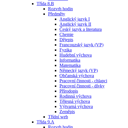
Třída 8.B
Rozvrh hodin
Předměty
Anglický jazyk I
Anglický jazyk II
Český jazyk a literatura
Chemie
Dějepis
Francouzský jazyk (VP)
Fyzika
Hudební výchova
Informatika
Matematika
Německý jazyk (VP)
Občanská výchova
Pracovní činnosti - chlapci
Pracovní činnosti - dívky
Přírodopis
Rodinná výchova
Tělesná výchova
Výtvarná výchova
Zeměpis
Třídní web
Třída 9.A
Rozvrh hodin