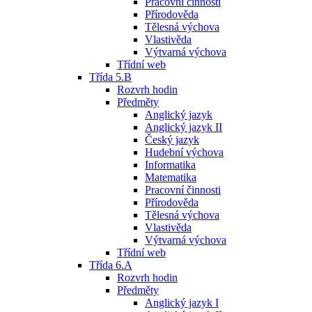
Pracovní činnosti
Přírodověda
Tělesná výchova
Vlastivěda
Výtvarná výchova
Třídní web
Třída 5.B
Rozvrh hodin
Předměty
Anglický jazyk
Anglický jazyk II
Český jazyk
Hudební výchova
Informatika
Matematika
Pracovní činnosti
Přírodověda
Tělesná výchova
Vlastivěda
Výtvarná výchova
Třídní web
Třída 6.A
Rozvrh hodin
Předměty
Anglický jazyk I