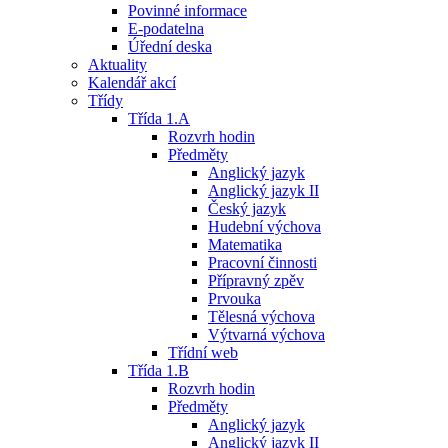
Povinné informace
E-podatelna
Úřední deska
Aktuality
Kalendář akcí
Třídy
Třída 1.A
Rozvrh hodin
Předměty
Anglický jazyk
Anglický jazyk II
Český jazyk
Hudební výchova
Matematika
Pracovní činnosti
Přípravný zpěv
Prvouka
Tělesná výchova
Výtvarná výchova
Třídní web
Třída 1.B
Rozvrh hodin
Předměty
Anglický jazyk
Anglický jazyk II