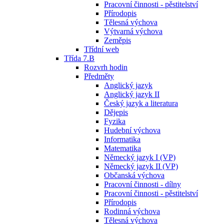
Pracovní činnosti - pěstitelství
Přírodopis
Tělesná výchova
Výtvarná výchova
Zeměpis
Třídní web
Třída 7.B
Rozvrh hodin
Předměty
Anglický jazyk
Anglický jazyk II
Český jazyk a literatura
Dějepis
Fyzika
Hudební výchova
Informatika
Matematika
Německý jazyk I (VP)
Německý jazyk II (VP)
Občanská výchova
Pracovní činnosti - dílny
Pracovní činnosti - pěstitelství
Přírodopis
Rodinná výchova
Tělesná výchova