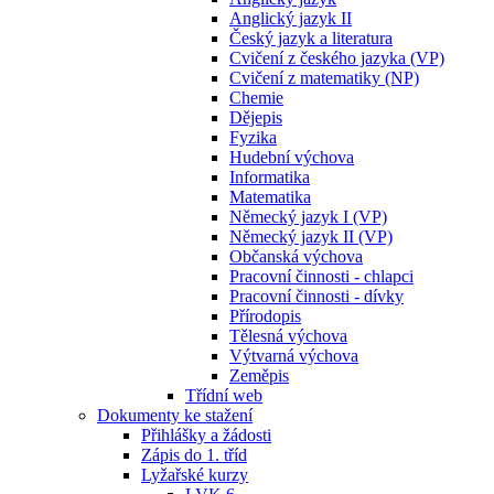
Anglický jazyk II
Český jazyk a literatura
Cvičení z českého jazyka (VP)
Cvičení z matematiky (NP)
Chemie
Dějepis
Fyzika
Hudební výchova
Informatika
Matematika
Německý jazyk I (VP)
Německý jazyk II (VP)
Občanská výchova
Pracovní činnosti - chlapci
Pracovní činnosti - dívky
Přírodopis
Tělesná výchova
Výtvarná výchova
Zeměpis
Třídní web
Dokumenty ke stažení
Přihlášky a žádosti
Zápis do 1. tříd
Lyžařské kurzy