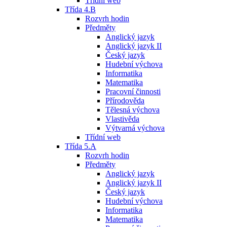
Třídní web
Třída 4.B
Rozvrh hodin
Předměty
Anglický jazyk
Anglický jazyk II
Český jazyk
Hudební výchova
Informatika
Matematika
Pracovní činnosti
Přírodověda
Tělesná výchova
Vlastivěda
Výtvarná výchova
Třídní web
Třída 5.A
Rozvrh hodin
Předměty
Anglický jazyk
Anglický jazyk II
Český jazyk
Hudební výchova
Informatika
Matematika