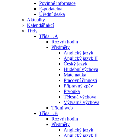
Povinné informace
E-podatelna
Úřední deska
Aktuality
Kalendář akcí
Třídy
Třída 1.A
Rozvrh hodin
Předměty
Anglický jazyk
Anglický jazyk II
Český jazyk
Hudební výchova
Matematika
Pracovní činnosti
Přípravný zpěv
Prvouka
Tělesná výchova
Výtvarná výchova
Třídní web
Třída 1.B
Rozvrh hodin
Předměty
Anglický jazyk
Anglický jazyk II