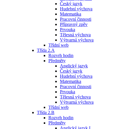
Český jazyk
Hudební výchova
Matematika
Pracovní činnosti
Přípravný zpěv
Prvouka
Tělesná výchova
Výtvarná výchova
Třídní web
Třída 2.A
Rozvrh hodin
Předměty
Anglický jazyk
Český jazyk
Hudební výchova
Matematika
Pracovní činnosti
Prvouka
Tělesná výchova
Výtvarná výchova
Třídní web
Třída 2.B
Rozvrh hodin
Předměty
Anglický jazyk I