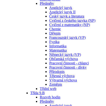
Předměty
Anglický jazyk
Anglický jazyk II
Český jazyk a literatura
Cvičení z českého jazyka (NP)
Cvičení z matematiky (NP)
Chemie
Dějepis
Francouzský jazyk (VP)
Fyzika
Informatika
Matematika
Německý jazyk (VP)
Občanská výchova
Pracovní činnosti - chlapci
Pracovní činnosti - dívky
Přírodopis
Tělesná výchova
Výtvarná výchova
Zeměpis
Třídní web
Třída 9.B
Rozvrh hodin
Předměty
Anglický jazyk