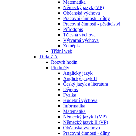
Matematika
Německý jazyk (VP)
Občanská výchova
Pracovní činnosti - dílny
Pracovní činnosti - pěstitelství
Přírodopis
Tělesná výchova
Výtvarná výchova
Zeměpis
Třídní web
Třída 7.A
Rozvrh hodin
Předměty
Anglický jazyk
Anglický jazyk II
Český jazyk a literatura
Dějepis
Fyzika
Hudební výchova
Informatika
Matematika
Německý jazyk I (VP)
Německý jazyk II (VP)
Občanská výchova
Pracovní činnosti - dílny