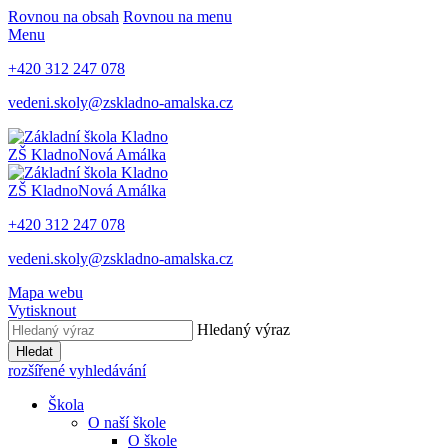
Rovnou na obsah
Rovnou na menu
Menu
+420 312 247 078
vedeni.skoly@zskladno-amalska.cz
ZŠ Kladno
Nová Amálka
ZŠ Kladno
Nová Amálka
+420 312 247 078
vedeni.skoly@zskladno-amalska.cz
Mapa webu
Vytisknout
Hledaný výraz
Hledat
rozšířené vyhledávání
Škola
O naší škole
O škole