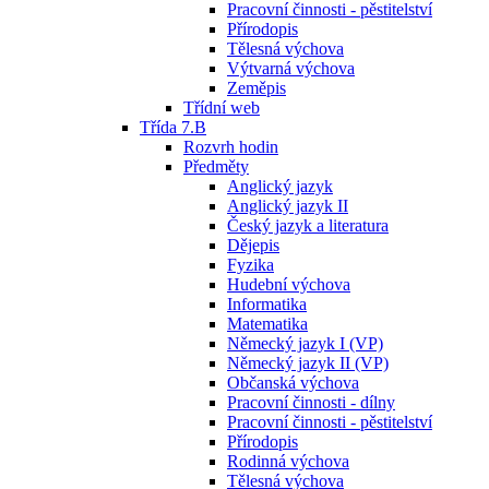
Pracovní činnosti - pěstitelství
Přírodopis
Tělesná výchova
Výtvarná výchova
Zeměpis
Třídní web
Třída 7.B
Rozvrh hodin
Předměty
Anglický jazyk
Anglický jazyk II
Český jazyk a literatura
Dějepis
Fyzika
Hudební výchova
Informatika
Matematika
Německý jazyk I (VP)
Německý jazyk II (VP)
Občanská výchova
Pracovní činnosti - dílny
Pracovní činnosti - pěstitelství
Přírodopis
Rodinná výchova
Tělesná výchova