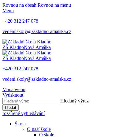
Rovnou na obsah
Rovnou na menu
Menu
+420 312 247 078
vedeni.skoly@zskladno-amalska.cz
ZŠ Kladno
Nová Amálka
ZŠ Kladno
Nová Amálka
+420 312 247 078
vedeni.skoly@zskladno-amalska.cz
Mapa webu
Vytisknout
Hledaný výraz
Hledat
rozšířené vyhledávání
Škola
O naší škole
O škole