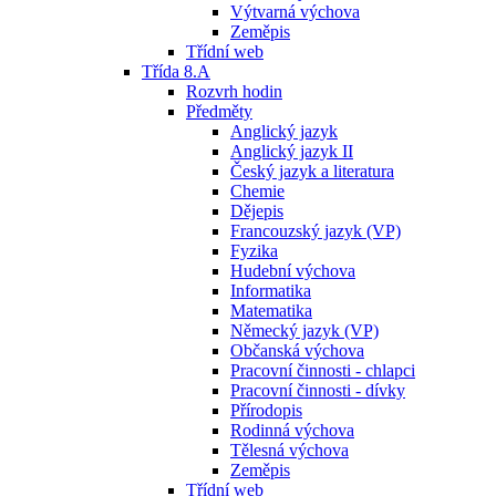
Výtvarná výchova
Zeměpis
Třídní web
Třída 8.A
Rozvrh hodin
Předměty
Anglický jazyk
Anglický jazyk II
Český jazyk a literatura
Chemie
Dějepis
Francouzský jazyk (VP)
Fyzika
Hudební výchova
Informatika
Matematika
Německý jazyk (VP)
Občanská výchova
Pracovní činnosti - chlapci
Pracovní činnosti - dívky
Přírodopis
Rodinná výchova
Tělesná výchova
Zeměpis
Třídní web