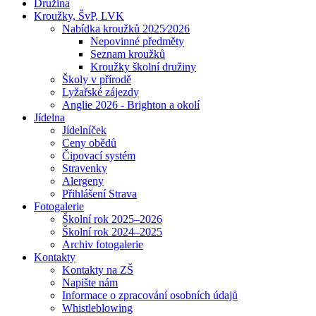
Družina
Kroužky, ŠvP, LVK
Nabídka kroužků 2025⁄2026
Nepovinné předměty
Seznam kroužků
Kroužky školní družiny
Školy v přírodě
Lyžařské zájezdy
Anglie 2026 - Brighton a okolí
Jídelna
Jídelníček
Ceny obědů
Čipovací systém
Stravenky
Alergeny
Přihlášení Strava
Fotogalerie
Školní rok 2025–2026
Školní rok 2024–2025
Archiv fotogalerie
Kontakty
Kontakty na ZŠ
Napište nám
Informace o zpracování osobních údajů
Whistleblowing