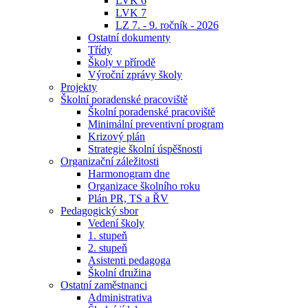
LVK 6
LVK 7
LZ 7. - 9. ročník - 2026
Ostatní dokumenty
Třídy
Školy v přírodě
Výroční zprávy školy
Projekty
Školní poradenské pracoviště
Školní poradenské pracoviště
Minimální preventivní program
Krizový plán
Strategie školní úspěšnosti
Organizační záležitosti
Harmonogram dne
Organizace školního roku
Plán PR, TS a ŘV
Pedagogický sbor
Vedení školy
1. stupeň
2. stupeň
Asistenti pedagoga
Školní družina
Ostatní zaměstnanci
Administrativa