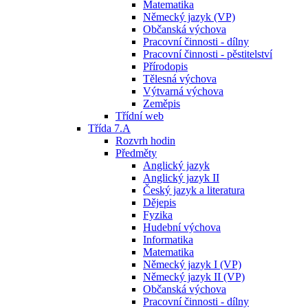
Matematika
Německý jazyk (VP)
Občanská výchova
Pracovní činnosti - dílny
Pracovní činnosti - pěstitelství
Přírodopis
Tělesná výchova
Výtvarná výchova
Zeměpis
Třídní web
Třída 7.A
Rozvrh hodin
Předměty
Anglický jazyk
Anglický jazyk II
Český jazyk a literatura
Dějepis
Fyzika
Hudební výchova
Informatika
Matematika
Německý jazyk I (VP)
Německý jazyk II (VP)
Občanská výchova
Pracovní činnosti - dílny