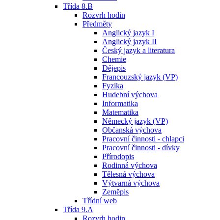
Třída 8.B
Rozvrh hodin
Předměty
Anglický jazyk I
Anglický jazyk II
Český jazyk a literatura
Chemie
Dějepis
Francouzský jazyk (VP)
Fyzika
Hudební výchova
Informatika
Matematika
Německý jazyk (VP)
Občanská výchova
Pracovní činnosti - chlapci
Pracovní činnosti - dívky
Přírodopis
Rodinná výchova
Tělesná výchova
Výtvarná výchova
Zeměpis
Třídní web
Třída 9.A
Rozvrh hodin