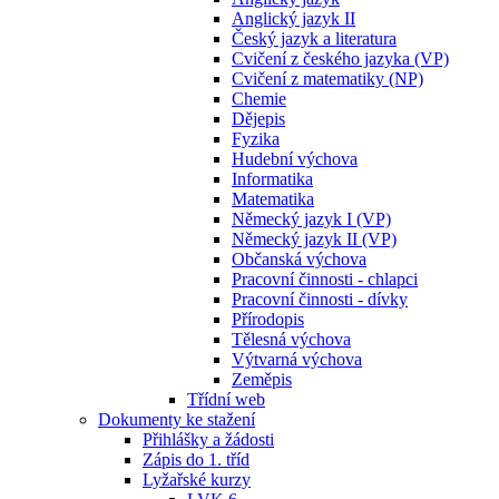
Anglický jazyk II
Český jazyk a literatura
Cvičení z českého jazyka (VP)
Cvičení z matematiky (NP)
Chemie
Dějepis
Fyzika
Hudební výchova
Informatika
Matematika
Německý jazyk I (VP)
Německý jazyk II (VP)
Občanská výchova
Pracovní činnosti - chlapci
Pracovní činnosti - dívky
Přírodopis
Tělesná výchova
Výtvarná výchova
Zeměpis
Třídní web
Dokumenty ke stažení
Přihlášky a žádosti
Zápis do 1. tříd
Lyžařské kurzy