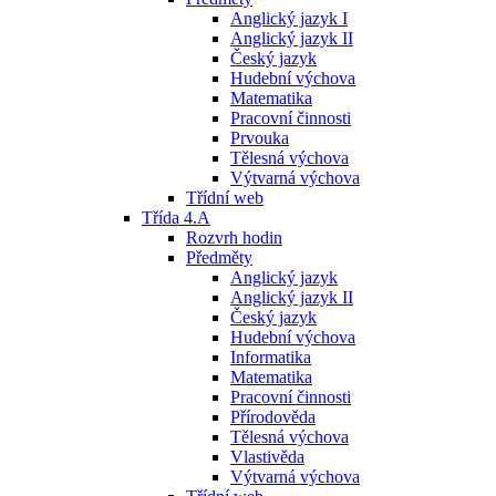
Anglický jazyk I
Anglický jazyk II
Český jazyk
Hudební výchova
Matematika
Pracovní činnosti
Prvouka
Tělesná výchova
Výtvarná výchova
Třídní web
Třída 4.A
Rozvrh hodin
Předměty
Anglický jazyk
Anglický jazyk II
Český jazyk
Hudební výchova
Informatika
Matematika
Pracovní činnosti
Přírodověda
Tělesná výchova
Vlastivěda
Výtvarná výchova