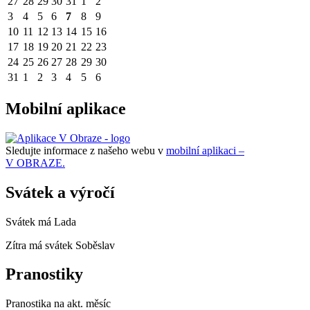
27
28
29
30
31
1
2
3
4
5
6
7
8
9
10
11
12
13
14
15
16
17
18
19
20
21
22
23
24
25
26
27
28
29
30
31
1
2
3
4
5
6
Mobilní aplikace
Sledujte informace z našeho webu v
mobilní aplikaci –
V OBRAZE.
Svátek a výročí
Svátek má
Lada
Zítra má svátek
Soběslav
Pranostiky
Pranostika na akt. měsíc