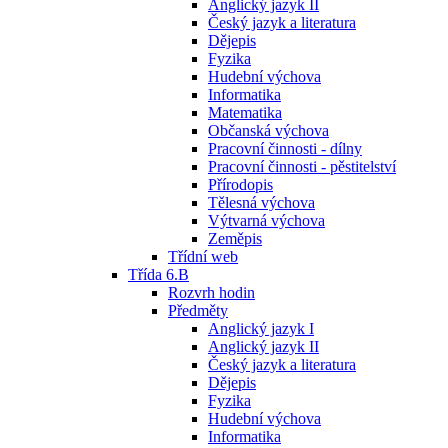
Anglický jazyk II
Český jazyk a literatura
Dějepis
Fyzika
Hudební výchova
Informatika
Matematika
Občanská výchova
Pracovní činnosti - dílny
Pracovní činnosti - pěstitelství
Přírodopis
Tělesná výchova
Výtvarná výchova
Zeměpis
Třídní web
Třída 6.B
Rozvrh hodin
Předměty
Anglický jazyk I
Anglický jazyk II
Český jazyk a literatura
Dějepis
Fyzika
Hudební výchova
Informatika