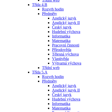
Třídní web
Třída 4.B
Rozvrh hodin
Předměty
Anglický jazyk
Anglický jazyk II
Český jazyk
Hudební výchova
Informatika
Matematika
Pracovní činnosti
Přírodověda
Tělesná výchova
Vlastivěda
Výtvarná výchova
Třídní web
Třída 5.A
Rozvrh hodin
Předměty
Anglický jazyk
Anglický jazyk II
Český jazyk
Hudební výchova
Informatika
Matematika