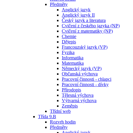
Předměty
Anglický jazyk
Anglický jazyk II
Český jazyk a literatura
Cvičení z českého jazyka (NP)
Cvičení z matematiky (NP)
Chemie
Dějepis
Francouzský jazyk (VP)
Fyzika
Informatika
Matematika
Německý jazyk (VP)
Občanská výchova
Pracovní činnosti - chlapci
Pracovní činnosti - dívky
Přírodopis
Tělesná výchova
Výtvarná výchova
Zeměpis
Třídní web
Třída 9.B
Rozvrh hodin
Předměty
Anglický jazyk