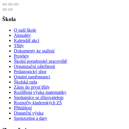
Škola
O naší škole
Aktuality
Kalendář akcí
Třídy
Dokumenty ke stažení
Projekty
Školní poradenské pracoviště
Organizační záležitosti
Pedagogický sbor
Ostatní zaměstnanci
Školská rada
Zápis do první třídy
Rozšířená výuka matematiky
Spolupráce se zřizovatelem
Rozpočty kladenských ZŠ
Přihlášení
Distanční výuka
Sponzoring a dary