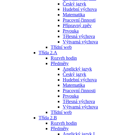
Český jazyk
Hudební výchova
Matematika
Pracovní činnosti
Přípravný zpěv
Prvouka
Tělesná výchova
Výtvarná výchova
Třídní web
Třída 2.A
Rozvrh hodin
Předměty
Anglický jazyk
Český jazyk
Hudební výchova
Matematika
Pracovní činnosti
Prvouka
Tělesná výchova
Výtvarná výchova
Třídní web
Třída 2.B
Rozvrh hodin
Předměty
Anglický jazyk I