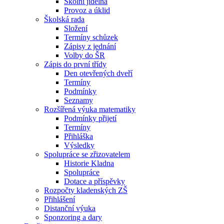
Školní jídelna
Provoz a úklid
Školská rada
Složení
Termíny schůzek
Zápisy z jednání
Volby do ŠR
Zápis do první třídy
Den otevřených dveří
Termíny
Podmínky
Seznamy
Rozšířená výuka matematiky
Podmínky přijetí
Termíny
Přihláška
Výsledky
Spolupráce se zřizovatelem
Historie Kladna
Spolupráce
Dotace a příspěvky
Rozpočty kladenských ZŠ
Přihlášení
Distanční výuka
Sponzoring a dary