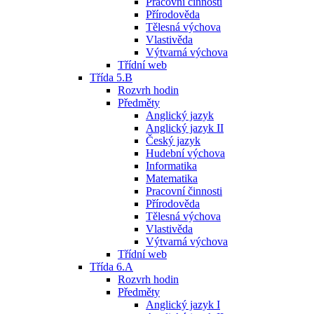
Pracovní činnosti
Přírodověda
Tělesná výchova
Vlastivěda
Výtvarná výchova
Třídní web
Třída 5.B
Rozvrh hodin
Předměty
Anglický jazyk
Anglický jazyk II
Český jazyk
Hudební výchova
Informatika
Matematika
Pracovní činnosti
Přírodověda
Tělesná výchova
Vlastivěda
Výtvarná výchova
Třídní web
Třída 6.A
Rozvrh hodin
Předměty
Anglický jazyk I