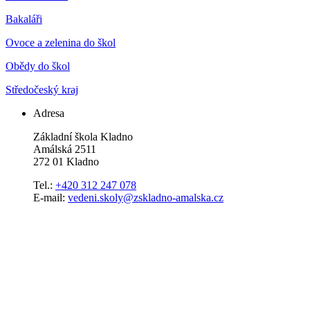
Bakaláři
Ovoce a zelenina do škol
Obědy do škol
Středočeský kraj
Adresa
Základní škola Kladno
Amálská 2511
272 01 Kladno
Tel.:
+420 312 247 078
E-mail:
vedeni.skoly@zskladno-amalska.cz