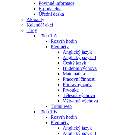
Povinné informace
E-podatelna
Úřední deska
Aktuality
Kalendář akcí
Třídy
Třída 1.A
Rozvrh hodin
Předměty
Anglický jazyk
Anglický jazyk II
Český jazyk
Hudební výchova
Matematika
Pracovní činnosti
Přípravný zpěv
Prvouka
Tělesná výchova
Výtvarná výchova
Třídní web
Třída 1.B
Rozvrh hodin
Předměty
Anglický jazyk
Anglický jazyk II