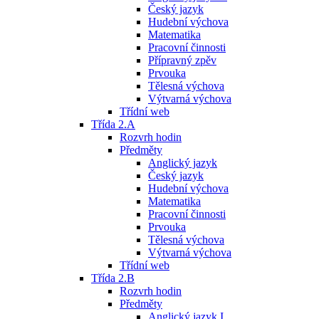
Český jazyk
Hudební výchova
Matematika
Pracovní činnosti
Přípravný zpěv
Prvouka
Tělesná výchova
Výtvarná výchova
Třídní web
Třída 2.A
Rozvrh hodin
Předměty
Anglický jazyk
Český jazyk
Hudební výchova
Matematika
Pracovní činnosti
Prvouka
Tělesná výchova
Výtvarná výchova
Třídní web
Třída 2.B
Rozvrh hodin
Předměty
Anglický jazyk I