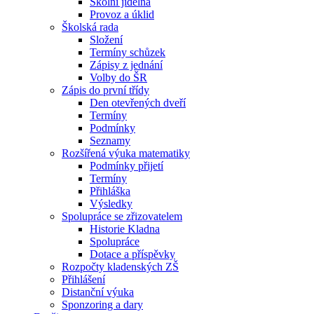
Školní jídelna
Provoz a úklid
Školská rada
Složení
Termíny schůzek
Zápisy z jednání
Volby do ŠR
Zápis do první třídy
Den otevřených dveří
Termíny
Podmínky
Seznamy
Rozšířená výuka matematiky
Podmínky přijetí
Termíny
Přihláška
Výsledky
Spolupráce se zřizovatelem
Historie Kladna
Spolupráce
Dotace a příspěvky
Rozpočty kladenských ZŠ
Přihlášení
Distanční výuka
Sponzoring a dary