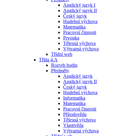
Anglický jazyk I
Anglický jazyk II
Český jazyk
Hudební výchova
Matematika
Pracovní činnosti
Prvouka
Tělesná výchova
Výtvarná výchova
Třídní web
Třída 4.A
Rozvrh hodin
Předměty
Anglický jazyk
Anglický jazyk II
Český jazyk
Hudební výchova
Informatika
Matematika
Pracovní činnosti
Přírodověda
Tělesná výchova
Vlastivěda
Výtvarná výchova