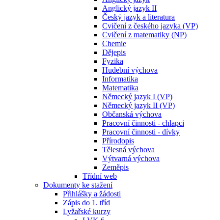
Anglický jazyk II
Český jazyk a literatura
Cvičení z českého jazyka (VP)
Cvičení z matematiky (NP)
Chemie
Dějepis
Fyzika
Hudební výchova
Informatika
Matematika
Německý jazyk I (VP)
Německý jazyk II (VP)
Občanská výchova
Pracovní činnosti - chlapci
Pracovní činnosti - dívky
Přírodopis
Tělesná výchova
Výtvarná výchova
Zeměpis
Třídní web
Dokumenty ke stažení
Přihlášky a žádosti
Zápis do 1. tříd
Lyžařské kurzy