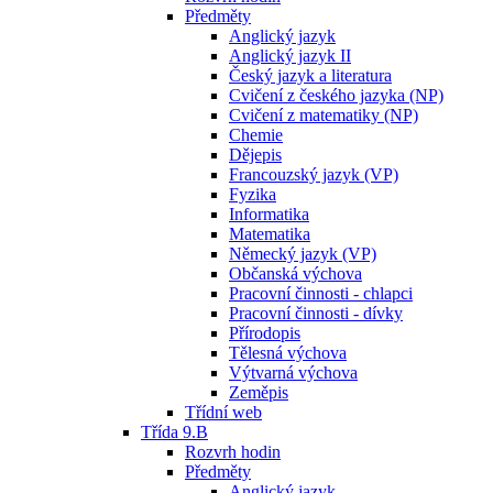
Předměty
Anglický jazyk
Anglický jazyk II
Český jazyk a literatura
Cvičení z českého jazyka (NP)
Cvičení z matematiky (NP)
Chemie
Dějepis
Francouzský jazyk (VP)
Fyzika
Informatika
Matematika
Německý jazyk (VP)
Občanská výchova
Pracovní činnosti - chlapci
Pracovní činnosti - dívky
Přírodopis
Tělesná výchova
Výtvarná výchova
Zeměpis
Třídní web
Třída 9.B
Rozvrh hodin
Předměty
Anglický jazyk