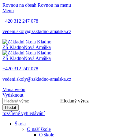
Rovnou na obsah
Rovnou na menu
Menu
+420 312 247 078
vedeni.skoly@zskladno-amalska.cz
ZŠ Kladno
Nová Amálka
ZŠ Kladno
Nová Amálka
+420 312 247 078
vedeni.skoly@zskladno-amalska.cz
Mapa webu
Vytisknout
Hledaný výraz
Hledat
rozšířené vyhledávání
Škola
O naší škole
O škole