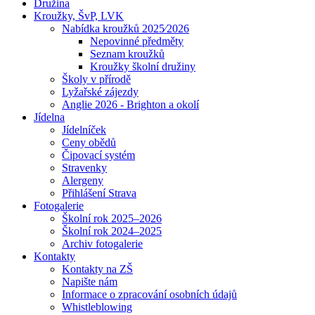
Družina
Kroužky, ŠvP, LVK
Nabídka kroužků 2025⁄2026
Nepovinné předměty
Seznam kroužků
Kroužky školní družiny
Školy v přírodě
Lyžařské zájezdy
Anglie 2026 - Brighton a okolí
Jídelna
Jídelníček
Ceny obědů
Čipovací systém
Stravenky
Alergeny
Přihlášení Strava
Fotogalerie
Školní rok 2025–2026
Školní rok 2024–2025
Archiv fotogalerie
Kontakty
Kontakty na ZŠ
Napište nám
Informace o zpracování osobních údajů
Whistleblowing