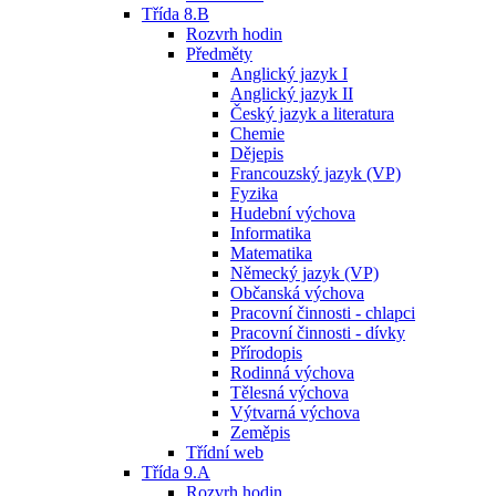
Třída 8.B
Rozvrh hodin
Předměty
Anglický jazyk I
Anglický jazyk II
Český jazyk a literatura
Chemie
Dějepis
Francouzský jazyk (VP)
Fyzika
Hudební výchova
Informatika
Matematika
Německý jazyk (VP)
Občanská výchova
Pracovní činnosti - chlapci
Pracovní činnosti - dívky
Přírodopis
Rodinná výchova
Tělesná výchova
Výtvarná výchova
Zeměpis
Třídní web
Třída 9.A
Rozvrh hodin