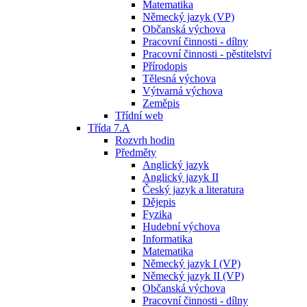
Matematika
Německý jazyk (VP)
Občanská výchova
Pracovní činnosti - dílny
Pracovní činnosti - pěstitelství
Přírodopis
Tělesná výchova
Výtvarná výchova
Zeměpis
Třídní web
Třída 7.A
Rozvrh hodin
Předměty
Anglický jazyk
Anglický jazyk II
Český jazyk a literatura
Dějepis
Fyzika
Hudební výchova
Informatika
Matematika
Německý jazyk I (VP)
Německý jazyk II (VP)
Občanská výchova
Pracovní činnosti - dílny