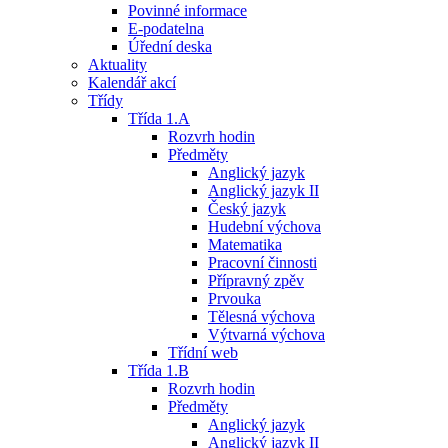
Povinné informace
E-podatelna
Úřední deska
Aktuality
Kalendář akcí
Třídy
Třída 1.A
Rozvrh hodin
Předměty
Anglický jazyk
Anglický jazyk II
Český jazyk
Hudební výchova
Matematika
Pracovní činnosti
Přípravný zpěv
Prvouka
Tělesná výchova
Výtvarná výchova
Třídní web
Třída 1.B
Rozvrh hodin
Předměty
Anglický jazyk
Anglický jazyk II