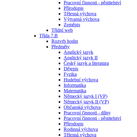
Pracovní činnosti - pěstitelství
Přírodopis
Tělesná výchova
Výtvarná výchova
Zeměpis
Třídní web
Třída 7.B
Rozvrh hodin
Předměty
Anglický jazyk
Anglický jazyk II
Český jazyk a literatura
Dějepis
Fyzika
Hudební výchova
Informatika
Matematika
Německý jazyk I (VP)
Německý jazyk II (VP)
Občanská výchova
Pracovní činnosti - dílny
Pracovní činnosti - pěstitelství
Přírodopis
Rodinná výchova
Tělesná výchova