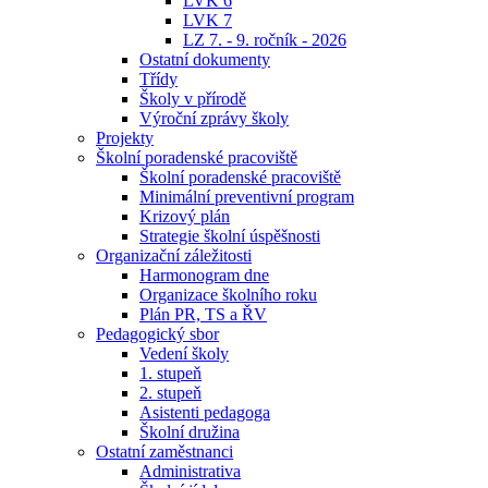
LVK 6
LVK 7
LZ 7. - 9. ročník - 2026
Ostatní dokumenty
Třídy
Školy v přírodě
Výroční zprávy školy
Projekty
Školní poradenské pracoviště
Školní poradenské pracoviště
Minimální preventivní program
Krizový plán
Strategie školní úspěšnosti
Organizační záležitosti
Harmonogram dne
Organizace školního roku
Plán PR, TS a ŘV
Pedagogický sbor
Vedení školy
1. stupeň
2. stupeň
Asistenti pedagoga
Školní družina
Ostatní zaměstnanci
Administrativa