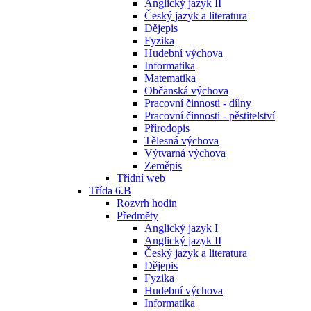
Anglický jazyk II
Český jazyk a literatura
Dějepis
Fyzika
Hudební výchova
Informatika
Matematika
Občanská výchova
Pracovní činnosti - dílny
Pracovní činnosti - pěstitelství
Přírodopis
Tělesná výchova
Výtvarná výchova
Zeměpis
Třídní web
Třída 6.B
Rozvrh hodin
Předměty
Anglický jazyk I
Anglický jazyk II
Český jazyk a literatura
Dějepis
Fyzika
Hudební výchova
Informatika