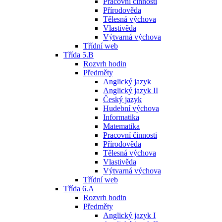
Pracovní činnosti
Přírodověda
Tělesná výchova
Vlastivěda
Výtvarná výchova
Třídní web
Třída 5.B
Rozvrh hodin
Předměty
Anglický jazyk
Anglický jazyk II
Český jazyk
Hudební výchova
Informatika
Matematika
Pracovní činnosti
Přírodověda
Tělesná výchova
Vlastivěda
Výtvarná výchova
Třídní web
Třída 6.A
Rozvrh hodin
Předměty
Anglický jazyk I