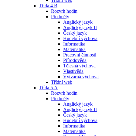
Třídní web
Třída 4.B
Rozvrh hodin
Předměty
Anglický jazyk
Anglický jazyk II
Český jazyk
Hudební výchova
Informatika
Matematika
Pracovní činnosti
Přírodověda
Tělesná výchova
Vlastivěda
Výtvarná výchova
Třídní web
Třída 5.A
Rozvrh hodin
Předměty
Anglický jazyk
Anglický jazyk II
Český jazyk
Hudební výchova
Informatika
Matematika